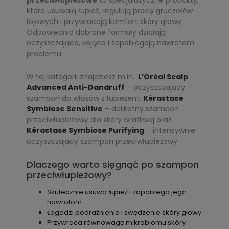
przeciwłupieżowe
to specjalistyczne produkty,
które usuwają łupież, regulują pracę gruczołów
łojowych i przywracają komfort skóry głowy.
Odpowiednio dobrane formuły działają
oczyszczająco, kojąco i zapobiegają nawrotom
problemu.
W tej kategorii znajdziesz m.in.:
L’Oréal Scalp
Advanced Anti-Dandruff
– oczyszczający
szampon do włosów z łupieżem,
Kérastase
Symbiose Sensitive
– delikatny szampon
przeciwłupieżowy dla skóry wrażliwej oraz
Kérastase Symbiose Purifying
– intensywnie
oczyszczający szampon przeciwłupieżowy.
Dlaczego warto sięgnąć po szampon
przeciwłupieżowy?
Skutecznie usuwa łupież i zapobiega jego
nawrotom
Łagodzi podrażnienia i swędzenie skóry głowy
Przywraca równowagę mikrobiomu skóry