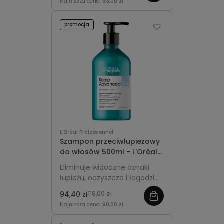
Najniższa cena:
63,00 zł
promocja
L'Oréal Professionnel
Szampon przeciwłupieżowy
do włosów 500ml - L'Oréal
Professionnel Scalp
Eliminuje widoczne oznaki
Advanced Anti-Dandruff
łupieżu, oczyszcza i łagodzi
skórę głowy, zapewniając
94,40 zł
118,00 zł
długotrwałe uczucie
Najniższa cena:
90,00 zł
świeżości. Większa,
ekonomiczna pojemność do