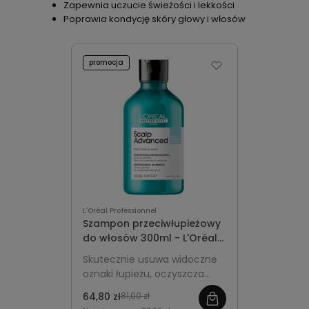
Zapewnia uczucie świeżości i lekkości
Poprawia kondycję skóry głowy i włosów
promocja
L'Oréal Professionnel
Szampon przeciwłupieżowy
do włosów 300ml - L'Oréal
Professionnel Scalp
Skutecznie usuwa widoczne
Advanced Anti-Dandruff
oznaki łupieżu, oczyszcza
skórę głowy i przywraca jej
64,80 zł
81,00 zł
komfort oraz równowagę.