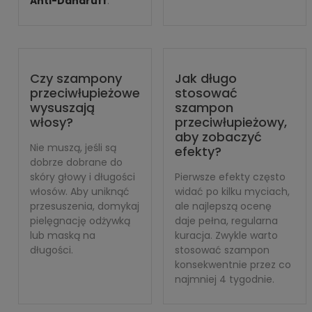
Anti-Dandruff
.
Czy szampony
Jak długo
przeciwłupieżowe
stosować
wysuszają
szampon
włosy?
przeciwłupieżowy,
aby zobaczyć
Nie muszą, jeśli są
efekty?
dobrze dobrane do
skóry głowy i długości
Pierwsze efekty często
włosów. Aby uniknąć
widać po kilku myciach,
przesuszenia, domykaj
ale najlepszą ocenę
pielęgnację odżywką
daje pełna, regularna
lub maską na
kuracja. Zwykle warto
długości.
stosować szampon
konsekwentnie przez co
najmniej 4 tygodnie.