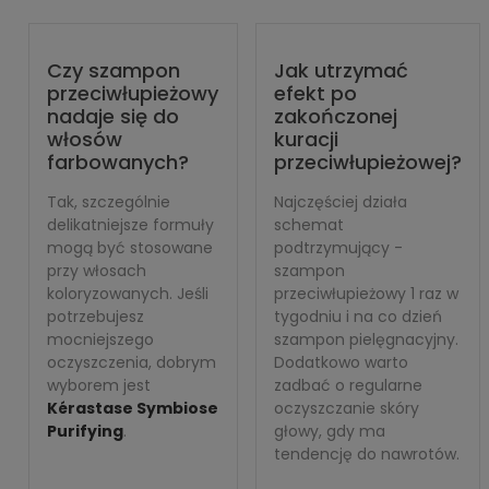
Czy szampon
Jak utrzymać
przeciwłupieżowy
efekt po
nadaje się do
zakończonej
włosów
kuracji
farbowanych?
przeciwłupieżowej?
Tak, szczególnie
Najczęściej działa
delikatniejsze formuły
schemat
mogą być stosowane
podtrzymujący -
przy włosach
szampon
koloryzowanych. Jeśli
przeciwłupieżowy 1 raz w
potrzebujesz
tygodniu i na co dzień
mocniejszego
szampon pielęgnacyjny.
oczyszczenia, dobrym
Dodatkowo warto
wyborem jest
zadbać o regularne
Kérastase Symbiose
oczyszczanie skóry
Purifying
.
głowy, gdy ma
tendencję do nawrotów.