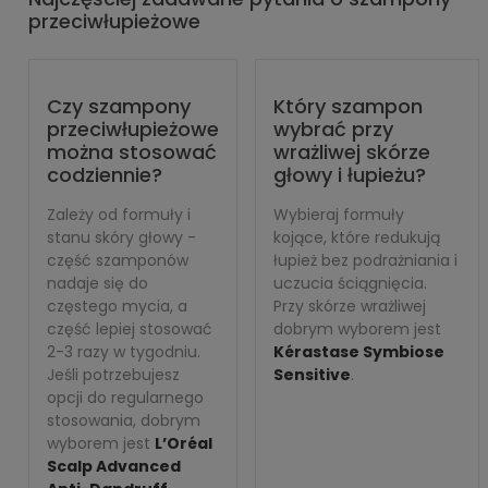
przeciwłupieżowe
Czy szampony
Który szampon
przeciwłupieżowe
wybrać przy
można stosować
wrażliwej skórze
codziennie?
głowy i łupieżu?
Zależy od formuły i
Wybieraj formuły
stanu skóry głowy -
kojące, które redukują
część szamponów
łupież bez podrażniania i
nadaje się do
uczucia ściągnięcia.
częstego mycia, a
Przy skórze wrażliwej
część lepiej stosować
dobrym wyborem jest
2-3 razy w tygodniu.
Kérastase Symbiose
Jeśli potrzebujesz
Sensitive
.
opcji do regularnego
stosowania, dobrym
wyborem jest
L’Oréal
Scalp Advanced