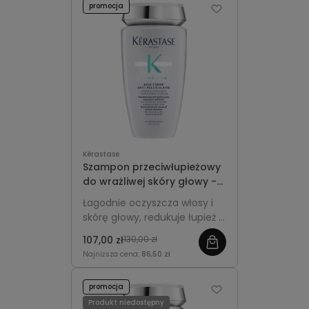
promocja
regularnego stosowania.
Kérastase
Szampon przeciwłupieżowy
do wrażliwej skóry głowy -
Kérastase Symbiose Bain
Łagodnie oczyszcza włosy i
Crème Apaisant 250ml
skórę głowy, redukuje łupież i
podrażnienia, zapewniając
107,00 zł
130,00 zł
świeżość, lekkość i komfort.
Najniższa cena:
86,50 zł
promocja
Produkt niedostępny