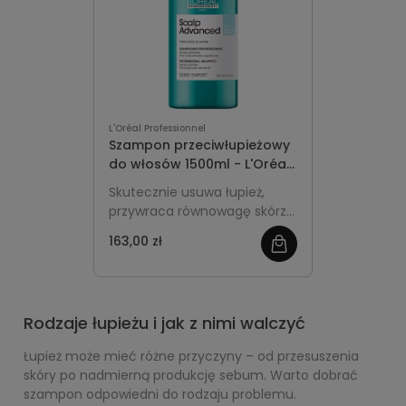
L'Oréal Professionnel
Szampon przeciwłupieżowy
do włosów 1500ml - L'Oréal
Professionnel Scalp
Skutecznie usuwa łupież,
Advanced Anti-Dandruff
przywraca równowagę skórze
głowy i zapewnia włosom
163,00 zł
świeżość. Profesjonalna, duża
pojemność idealna do
częstego stosowania.
Rodzaje łupieżu i jak z nimi walczyć
Łupież może mieć różne przyczyny – od przesuszenia
skóry po nadmierną produkcję sebum. Warto dobrać
szampon odpowiedni do rodzaju problemu.