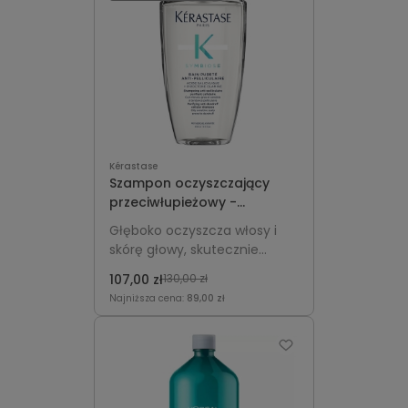
Kérastase
Szampon oczyszczający
przeciwłupieżowy -
Kérastase Symbiose Bain
Głęboko oczyszcza włosy i
Pureté Anti-Pelliculaire
skórę głowy, skutecznie
250ml
usuwa łupież i reguluje
107,00 zł
130,00 zł
wydzielanie sebum,
Najniższa cena:
89,00 zł
zapewniając świeżość i
lekkość.