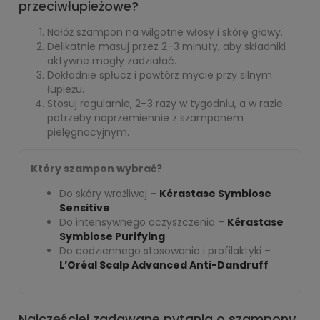
przeciwłupieżowe?
Nałóż szampon na wilgotne włosy i skórę głowy.
Delikatnie masuj przez 2–3 minuty, aby składniki
aktywne mogły zadziałać.
Dokładnie spłucz i powtórz mycie przy silnym
łupieżu.
Stosuj regularnie, 2–3 razy w tygodniu, a w razie
potrzeby naprzemiennie z szamponem
pielęgnacyjnym.
Który szampon wybrać?
Do skóry wrażliwej –
Kérastase Symbiose
Sensitive
Do intensywnego oczyszczenia –
Kérastase
Symbiose Purifying
Do codziennego stosowania i profilaktyki –
L’Oréal Scalp Advanced Anti-Dandruff
Najczęściej zadawane pytania o szampony