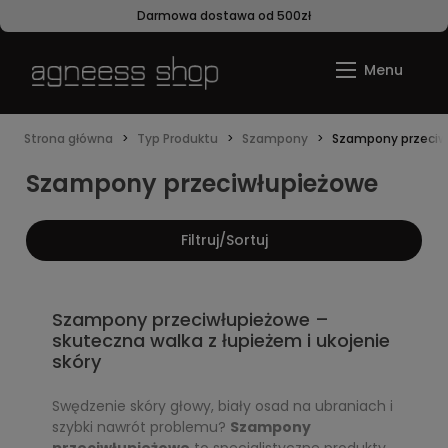
Darmowa dostawa od 500zł
Strona główna
Typ Produktu
Szampony
Szampony przeciw
Szampony przeciwłupieżowe
Filtruj/Sortuj
Szampony przeciwłupieżowe –
skuteczna walka z łupieżem i ukojenie
skóry
Swędzenie skóry głowy, biały osad na ubraniach i
szybki nawrót problemu?
Szampony