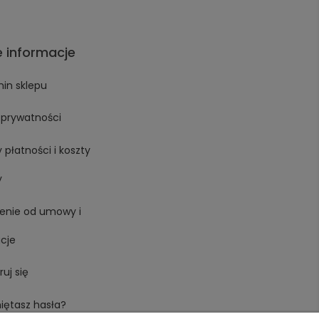
 informacje
in sklepu
a prywatności
 płatności i koszty
y
enie od umowy i
cje
ruj się
iętasz hasła?