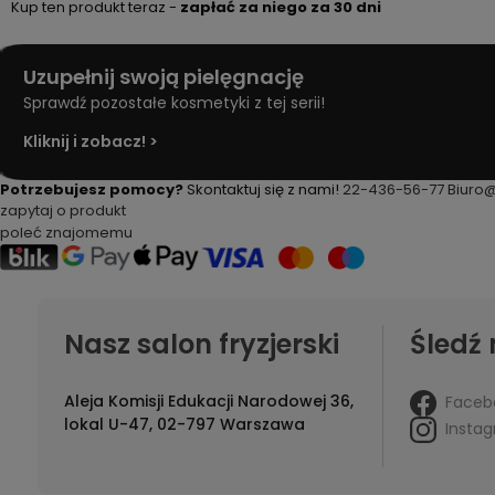
Kup ten produkt teraz -
zapłać za niego za 30 dni
Uzupełnij swoją pielęgnację
Sprawdź pozostałe kosmetyki z tej serii!
Kliknij i zobacz! >
Potrzebujesz pomocy?
Skontaktuj się z nami!
22-436-56-77
Biuro
zapytaj o produkt
poleć znajomemu
Nasz salon fryzjerski
Śledź 
Aleja Komisji Edukacji Narodowej 36,
Faceb
lokal U-47, 02-797 Warszawa
Insta