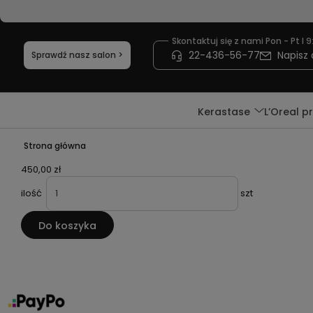
Skontaktuj się z nami Pon - Pt I 9
22-436-56-77
Napisz 
Sprawdź nasz salon >
Kerastase
L’Oreal p
Strona główna
450,00 zł
ilość
szt
Do koszyka