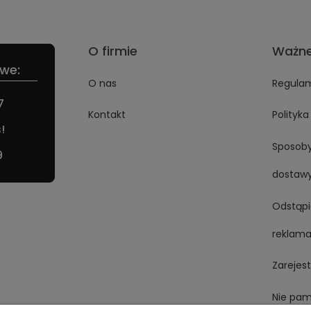
O firmie
Ważne
we:
O nas
Regulam
7
Kontakt
Polityk
!
Sposoby
9
dostaw
Odstąpi
reklama
Zarejest
Nie pam