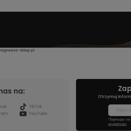
@agneess-sklep.pl
Zap
nas na:
Otrzymuj infor
ook
TikTok
gram
YouTube
*Zapisując si
prywatności