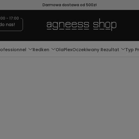
Darmowa dostawa od 500zł
:00 - 17:00
do nas!
rofessionnel
Redken
OlaPlex
Oczekiwany Rezultat
Typ P