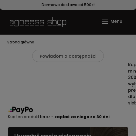
Darmowa dostawa od 500zł
Strona główna
Powiadom o dostępności
Kup
mi
300 
wyb
pre
dla
sie
Kup ten produkt teraz -
zapłać za niego za 30 dni
Uzupełnij swoją pielęgnację