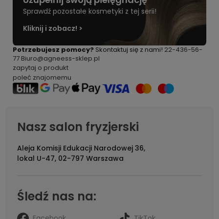
Sprawdź pozostałe kosmetyki z tej serii!
Kliknij i zobacz! >
Potrzebujesz pomocy?
Skontaktuj się z nami!
22-436-56-
77
Biuro@agneess-sklep.pl
zapytaj o produkt
poleć znajomemu
Nasz salon fryzjerski
Aleja Komisji Edukacji Narodowej 36,
lokal U-47, 02-797 Warszawa
Śledź nas na:
Facebook
TikTok