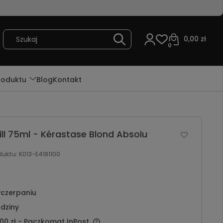
0,00 zł
0
roduktu
Blog
Kontakt
ill 75ml - Kérastase Blond Absolu
duktu:
K013-E4181100
czerpaniu
dziny
00 zł
- Paczkomat InPost