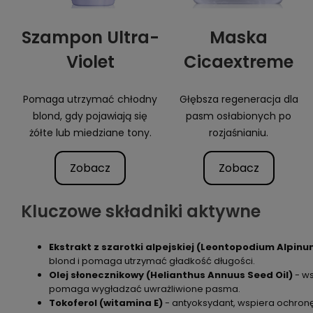
Szampon Ultra-
Maska
Violet
Cicaextreme
Pomaga utrzymać chłodny
Głębsza regeneracja dla
blond, gdy pojawiają się
pasm osłabionych po
żółte lub miedziane tony.
rozjaśnianiu.
Zobacz
Zobacz
Kluczowe składniki aktywne
Ekstrakt z szarotki alpejskiej (Leontopodium Alpinu
blond i pomaga utrzymać gładkość długości.
Olej słonecznikowy (Helianthus Annuus Seed Oil)
- ws
pomaga wygładzać uwrażliwione pasma.
Tokoferol (witamina E)
- antyoksydant, wspiera ochron