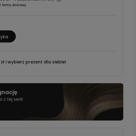
ź formy dostawy
zyka
ł i wybierz prezent dla siebie!
ęgnację
z tej serii!