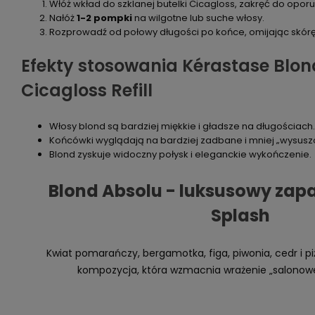
Włóż wkład do szklanej butelki Cicagloss, zakręć do oporu
Nałóż
1-2 pompki
na wilgotne lub suche włosy.
Rozprowadź od połowy długości po końce, omijając skórę
Efekty stosowania Kérastase Blon
Cicagloss Refill
Włosy blond są bardziej miękkie i gładsze na długościach.
Końcówki wyglądają na bardziej zadbane i mniej „wysusz
Blond zyskuje widoczny połysk i eleganckie wykończenie.
Blond Absolu - luksusowy zapa
Splash
Kwiat pomarańczy, bergamotka, figa, piwonia, cedr i p
kompozycja, która wzmacnia wrażenie „salonow