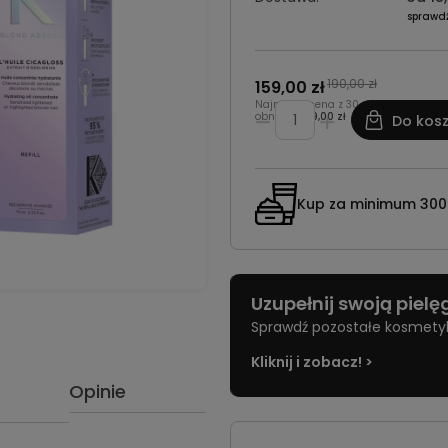
sprawd
190,00 zł
159,00 zł
Najniższa cena z 30 dni przed
obniżką:
169,00 zł
Do kos
Kup za minimum 300 z
Uzupełnij swoją piel
Sprawdź pozostałe kosmetyki 
Kliknij i zobacz! >
Opinie