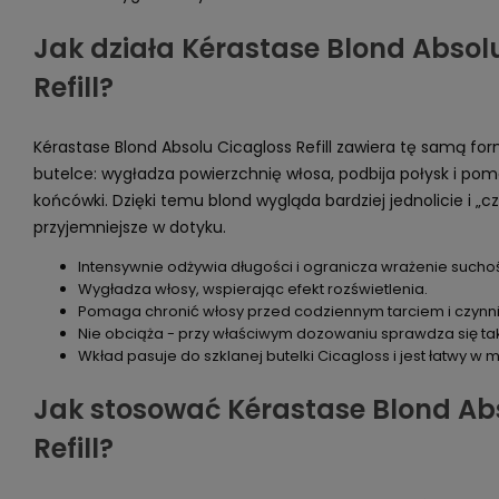
Jak działa Kérastase Blond Absol
Refill?
Kérastase Blond Absolu Cicagloss Refill zawiera tę samą for
butelce: wygładza powierzchnię włosa, podbija połysk i p
końcówki. Dzięki temu blond wygląda bardziej jednolicie i „c
przyjemniejsze w dotyku.
Intensywnie odżywia długości i ogranicza wrażenie suchoś
Wygładza włosy, wspierając efekt rozświetlenia.
Pomaga chronić włosy przed codziennym tarciem i czynn
Nie obciąża - przy właściwym dozowaniu sprawdza się tak
Wkład pasuje do szklanej butelki Cicagloss i jest łatwy w 
Jak stosować Kérastase Blond Ab
Refill?