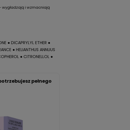
- wygładzają i wzmacniają
NE ● DICAPRYLYL ETHER ●
RANCE ● HELIANTHUS ANNUUS
OCOPHEROL ● CITRONELLOL ●
 potrzebujesz pełnego