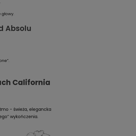
.
 głowy.
d Absolu
one”.
ch California
iżmo - świeża, elegancka
ego” wykończenia.