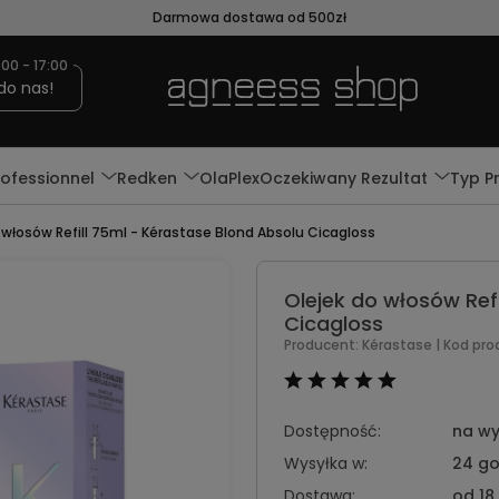
Darmowa dostawa od 500zł
:00 - 17:00
do nas!
rofessionnel
Redken
OlaPlex
Oczekiwany Rezultat
Typ P
 włosów Refill 75ml - Kérastase Blond Absolu Cicagloss
Olejek do włosów Ref
Cicagloss
Producent:
Kérastase
| Kod pro
Dostępność:
na wy
Wysyłka w:
24 go
Dostawa:
od 18,