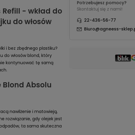
Potrzebujesz pomocy?
Refill - wkład do
Skontaktuj się z nami!
jku do włosów
22-436-56-77
Biuro@agneess-sklep.
ki i bez zbędnego plastiku?
ku do włosów blond, który
śnie kontynuować tę samą
ach.
 Blond Absolu
racą nawilżenie i matowieją,
ne rozwiązanie, gdy olejek jest
j odpadów, ta sama skuteczna