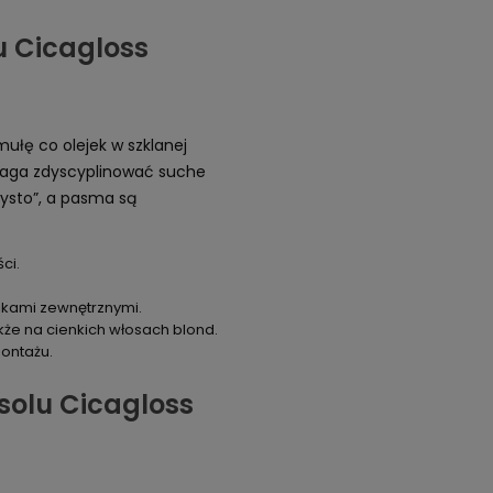
u Cicagloss
mułę co olejek w szklanej
omaga zdyscyplinować suche
zysto”, a pasma są
ci.
ikami zewnętrznymi.
że na cienkich włosach blond.
montażu.
solu Cicagloss