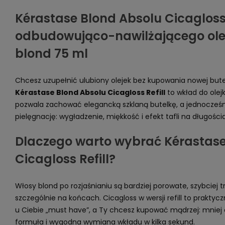
Kérastase Blond Absolu Cicagloss 
odbudowująco-nawilżającego ole
blond 75 ml
Chcesz uzupełnić ulubiony olejek bez kupowania nowej butel
Kérastase Blond Absolu Cicagloss Refill
to wkład do olej
pozwala zachować elegancką szklaną butelkę, a jednocze
pielęgnację: wygładzenie, miękkość i efekt tafli na długości
Dlaczego warto wybrać Kérastase
Cicagloss Refill?
Włosy blond po rozjaśnianiu są bardziej porowate, szybciej t
szczególnie na końcach. Cicagloss w wersji refill to praktycz
u Ciebie „must have”, a Ty chcesz kupować mądrzej: mnie
formuła i wygodna wymiana wkładu w kilka sekund.