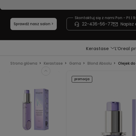
Skontaktuj się z nami Pon - Pt I 9
22-436-56-77
Napisz 
Sprawdź nasz salon >
Kerastase
L’Oreal p
Strona główna
Kerastase
Gama
Blond Absolu
Olejek do
promocja