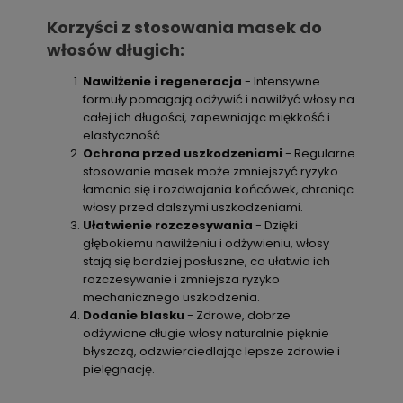
Korzyści z stosowania masek do
włosów długich:
Nawilżenie i regeneracja
- Intensywne
formuły pomagają odżywić i nawilżyć włosy na
całej ich długości, zapewniając miękkość i
elastyczność.
Ochrona przed uszkodzeniami
- Regularne
stosowanie masek może zmniejszyć ryzyko
łamania się i rozdwajania końcówek, chroniąc
włosy przed dalszymi uszkodzeniami.
Ułatwienie rozczesywania
- Dzięki
głębokiemu nawilżeniu i odżywieniu, włosy
stają się bardziej posłuszne, co ułatwia ich
rozczesywanie i zmniejsza ryzyko
mechanicznego uszkodzenia.
Dodanie blasku
- Zdrowe, dobrze
odżywione długie włosy naturalnie pięknie
błyszczą, odzwierciedlając lepsze zdrowie i
pielęgnację.