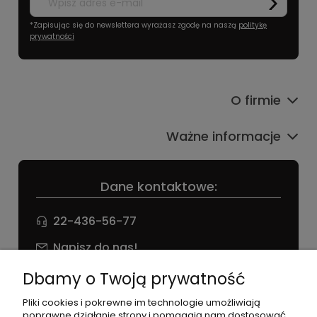
*Zapisując się do newslettera wyrażasz zgodę na naszą
politykę
prywatności
O firmie
Ważne informacje
Dane kontaktowe:
22-436-56-77
Napisz do nas!
NIP: 826 186 42 29
Dbamy o Twoją prywatność
Pliki cookies i pokrewne im technologie umożliwiają
poprawne działanie strony i pomagają nam dostosować