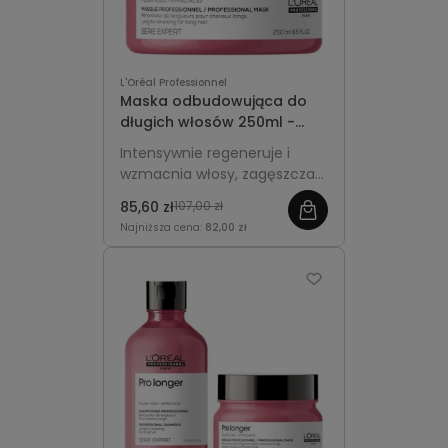
L'Oréal Professionnel
Maska odbudowująca do
długich włosów 250ml -
L'Oréal Professionnel Pro
Intensywnie regeneruje i
Longer
wzmacnia włosy, zagęszcza
końcówki i nadaje fryzurze
85,60 zł
107,00 zł
zdrowy oraz pełniejszy
Najniższa cena:
82,00 zł
wygląd.