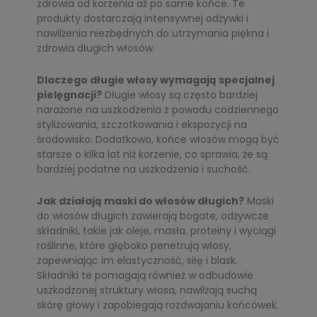
zdrowia od korzenia aż po same końce. Te
produkty dostarczają intensywnej odżywki i
nawilżenia niezbędnych do utrzymania piękna i
zdrowia długich włosów.
Dlaczego długie włosy wymagają specjalnej
pielęgnacji?
Długie włosy są często bardziej
narażone na uszkodzenia z powodu codziennego
stylizowania, szczotkowania i ekspozycji na
środowisko. Dodatkowo, końce włosów mogą być
starsze o kilka lat niż korzenie, co sprawia, że są
bardziej podatne na uszkodzenia i suchość.
Jak działają maski do włosów długich?
Maski
do włosów długich zawierają bogate, odżywcze
składniki, takie jak oleje, masła, proteiny i wyciągi
roślinne, które głęboko penetrują włosy,
zapewniając im elastyczność, siłę i blask.
Składniki te pomagają również w odbudowie
uszkodzonej struktury włosa, nawilżają suchą
skórę głowy i zapobiegają rozdwajaniu końcówek.