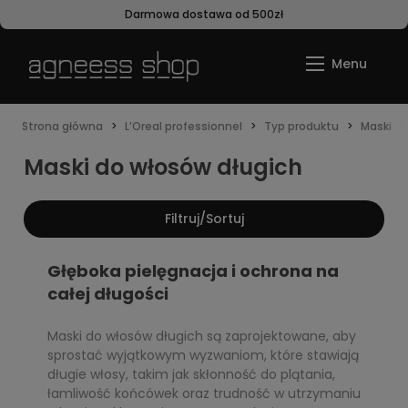
Darmowa dostawa od 500zł
Strona główna
L’Oreal professionnel
Typ produktu
Maski
Maski do włosów długich
Filtruj/Sortuj
Głęboka pielęgnacja i ochrona na
całej długości
Maski do włosów długich są zaprojektowane, aby
sprostać wyjątkowym wyzwaniom, które stawiają
długie włosy, takim jak skłonność do plątania,
łamliwość końcówek oraz trudność w utrzymaniu