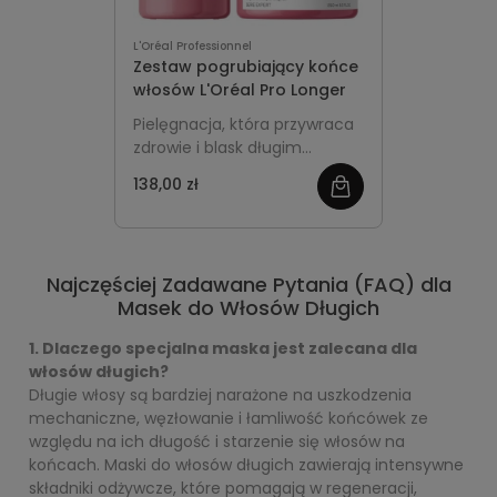
L'Oréal Professionnel
Zestaw pogrubiający końce
włosów L'Oréal Pro Longer
Pielęgnacja, która przywraca
zdrowie i blask długim
włosom. Składający się z
138,00 zł
zobacz
szamponu i maski, zestaw
ten zapewnia delikatne
więcej
oczyszczenie, wzmacnianie,
intensywną regenerację oraz
Najczęściej Zadawane Pytania (FAQ) dla
jedwabistą gładkość. Twoje
Masek do Włosów Długich
długie włosy odzyskają
utracone piękno i siłę. Idealny
1. Dlaczego specjalna maska jest zalecana dla
dla tych, którzy marzą o
włosów długich?
pełniejszych i zdrowszych
Długie włosy są bardziej narażone na uszkodzenia
włosach.
mechaniczne, węzłowanie i łamliwość końcówek ze
względu na ich długość i starzenie się włosów na
końcach. Maski do włosów długich zawierają intensywne
składniki odżywcze, które pomagają w regeneracji,