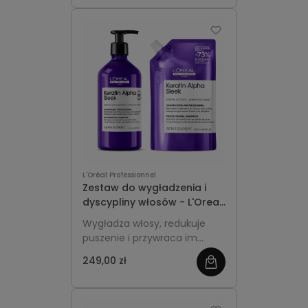
Absolut Repair Molecular.
Dedykowany dla włosów
zniszczonych i matowych,
pomaga przywrócić im
zdrowy wygląd, blask oraz
ochronę przed codziennymi
uszkodzeniami. Włosy stają
się silniejsze, bardziej
elastyczne i pełne życia.
L'Oréal Professionnel
Zestaw do wygładzenia i
dyscypliny włosów - L'Oreal
Professionnel Serie Expert
Wygładza włosy, redukuje
Keratin Alpha Sleek
puszenie i przywraca im
miękkość już podczas mycia,
249,00 zł
zobacz
jednocześnie ułatwiając
stylizację i pomagając
więcej
utrzymać długotrwałą