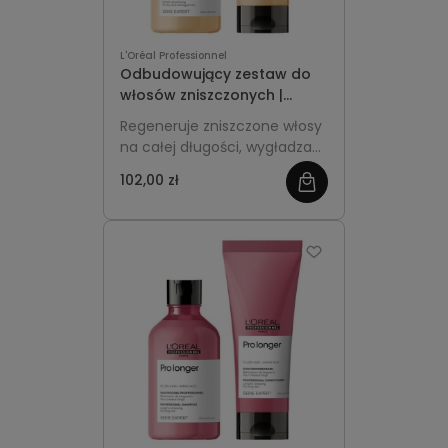
L'Oréal Professionnel
Odbudowujący zestaw do
włosów zniszczonych |
szampon 300ml, odżywka
Regeneruje zniszczone włosy
200ml L'Oréal Absolut
na całej długości, wygładza
Repair Gold
ich powierzchnię, ogranicza
102,00 zł
zobacz
łamliwość i przywraca
miękkość oraz zdrowy połysk
więcej
bez obciążania.