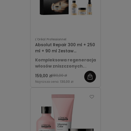
L'Oréal Professionnel
Absolut Repair 300 ml + 250
ml + 90 ml Zestaw
świąteczny
Kompleksowa regeneracja
włosów zniszczonych.
Zestaw Absolut Repair łączy
159,00 zł
180,00 zł
szampon, maskę i olejek, aby
Najniższa cena:
130,00 zł
odbudować włosy,
zredukować uszkodzenia o
77%, dodać 7x więcej połysku
oraz zapewnić miękkość,
gładkość i ochronę każdego
dnia.