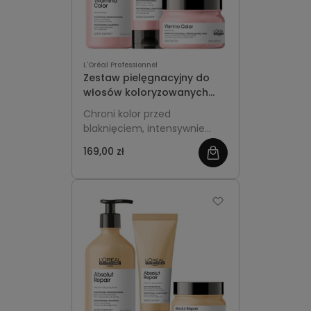
L'Oréal Professionnel
Zestaw pielęgnacyjny do
włosów koloryzowanych
L'Oreal Professionnel
Chroni kolor przed
Vitamino Color szampon
blaknięciem, intensywnie
250ml + odżywka 200 ml +
nawilża włosy po koloryzacji i
maska 200 ml
169,00 zł
zobacz
przywraca im miękkość oraz
zdrowy blask.
więcej