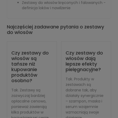
Zestawy do włosów kręconych i falowanych -
definicja loków i nawilżenie
Najczęściej zadawane pytania o zestawy
do włosów
Czy zestawy do
Czy zestawy do
włosów są
włosów dają
tańsze niż
lepsze efekty
kupowanie
pielęgnacyjne?
produktów
Tak. Produkty w
osobno?
zestawach są
Tak. Zestawy są
dobrane tak, aby
zazwyczaj bardziej
działały synergicznie
opłacalne cenowo,
– szampon, maska i
ponieważ zawierają
serum wzajemnie
kilka produktów w
wzmacniają swoje
korzystniejszej cenie
działanie.