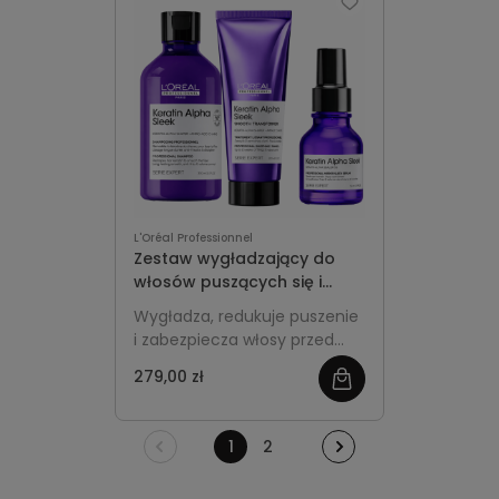
dyscyplinę bez efektu
obciążenia.
L'Oréal Professionnel
Zestaw wygładzający do
włosów puszących się i
zniszczonych - L’Oréal
Wygładza, redukuje puszenie
Professionnel Keratin Alpha
i zabezpiecza włosy przed
Sleek
wilgocią oraz wysoką
279,00 zł
zobacz
temperaturą, przywracając
im miękkość, elastyczność i
więcej
efekt lśniącej,
1
2
zdyscyplinowanej tafli bez
nadmiernego obciążenia.