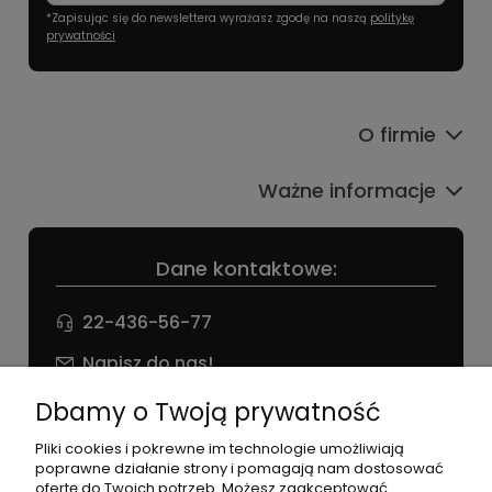
*Zapisując się do newslettera wyrażasz zgodę na naszą
politykę
prywatności
O firmie
Ważne informacje
Dane kontaktowe:
22-436-56-77
Napisz do nas!
NIP: 826 186 42 29
Dbamy o Twoją prywatność
Pliki cookies i pokrewne im technologie umożliwiają
poprawne działanie strony i pomagają nam dostosować
ofertę do Twoich potrzeb. Możesz zaakceptować