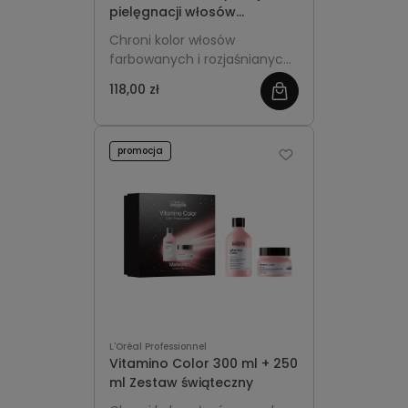
pielęgnacji włosów
farbowanych i
Chroni kolor włosów
rozjaśnianych L'Oreal
farbowanych i rozjaśnianych,
Professionnel Vitamino
intensywnie wygładza
Color Szampon 250 ml +
118,00 zł
zobacz
długości oraz przywraca im
maska 200 ml
miękkość i zdrowy blask już
więcej
od pierwszych zastosowań.
promocja
L'Oréal Professionnel
Vitamino Color 300 ml + 250
ml Zestaw świąteczny