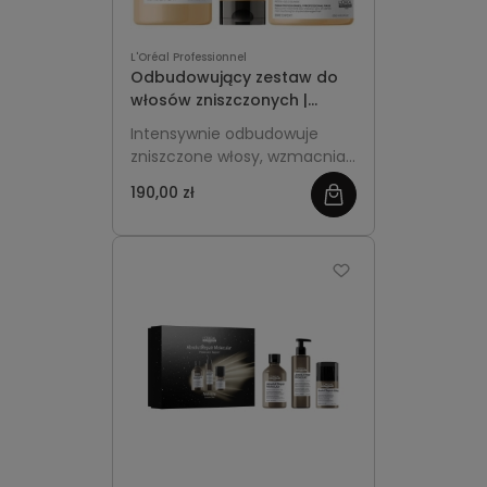
L'Oréal Professionnel
Odbudowujący zestaw do
włosów zniszczonych |
szampon 300ml, odżywka
Intensywnie odbudowuje
200ml, maska klasyczna
zniszczone włosy, wzmacnia
250ml L'Oréal Absolut
ich strukturę, przywraca
Repair Gold
190,00 zł
zobacz
miękkość, elastyczność i
zdrowy połysk już po
więcej
pierwszych zastosowaniach.