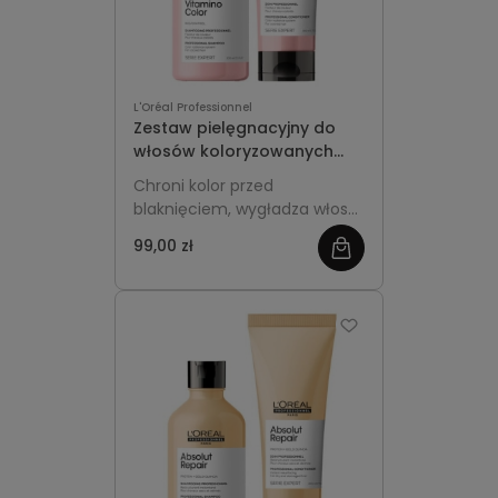
L'Oréal Professionnel
Zestaw pielęgnacyjny do
włosów koloryzowanych
L'Oreal Professionnel
Chroni kolor przed
Vitamino Color szampon
blaknięciem, wygładza włosy
250ml + odżywka 200 ml
po koloryzacji i przywraca im
99,00 zł
zobacz
miękkość oraz intensywny
połysk bez obciążenia.
więcej