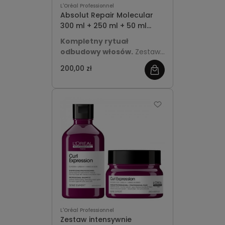
L'Oréal Professionnel
Absolut Repair Molecular
300 ml + 250 ml + 50 ml
Zestaw świąteczny
Kompletny rytuał
odbudowy włosów.
Zestaw
Absolut Repair Molecular z
200,00 zł
szamponem, serum i
kremem bez spłukiwania
naprawia do 2 lat uszkodzeń
już po 1 użyciu, wzmacnia i
wygładza włosy, chroniąc je
przed puszeniem i
temperaturą do 230°C.
L'Oréal Professionnel
Zestaw intensywnie