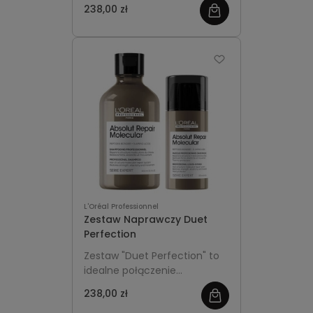
po koloryzacji, wzmacnia ich
238,00 zł
wygląd, dla zdrowszych,
zobacz
strukturę, chroni kolor przed
piękniejszych i bardziej
blaknięciem oraz zapewnia
więcej
zdefiniowanych loków.
gładkość, blask i ochronę
termiczną.
L'Oréal Professionnel
Zestaw Naprawczy Duet
Perfection
Zestaw "Duet Perfection" to
idealne połączenie
regenerującego szamponu i
238,00 zł
maski bez spłukiwania z linii