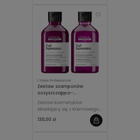
oczyszcza i wygładza włosy
farbowane, pozostawiając je
miękkie, sprężyste i pełne
życia.
L'Oréal Professionnel
Zestaw szamponów
oczyszczająco-
nawilżających do włosów
Zestaw kosmetyków
kręconych i suchych L'Oréal
składający się z Kremowego
Serie Expert Curl Expression
Szamponu Intensywnie
130,00 zł
Nawilżającego i Żelowego
Szamponu Oczyszczającego
z serii Expert Curl Expression