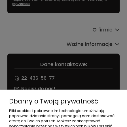
prywatności
O firmie
Ważne informacje
Dane kontaktowe:
22-436-56-77
Napisz do nas!
NIP: 826 186 42 29
Dbamy o Twoją prywatność
Pliki cookies i pokrewne im technologie umożliwiają
poprawne działanie strony i pomagają nam dostosować
ofertę do Twoich potrzeb. Możesz zaakceptować
wykorzystanie przez nas wszystkich tych plików i przejść