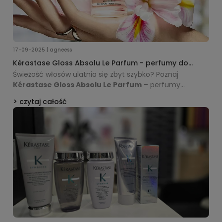
17-09-2025 | agneess
Kérastase Gloss Absolu Le Parfum - perfumy do
włosów 30 ml: luksusowy zapach i połysk w jednym
Świeżość włosów ulatnia się zbyt szybko? Poznaj
Kérastase Gloss Absolu Le Parfum
– perfumy
stworzone specjalnie do włosów. Odkryj zapach, który
czytaj całość
łączy luksusową kompozycję nut cytrusowych,
kwiatowych i waniliowych z pielęgnacją nadającą
pasmom blask i lekkość.