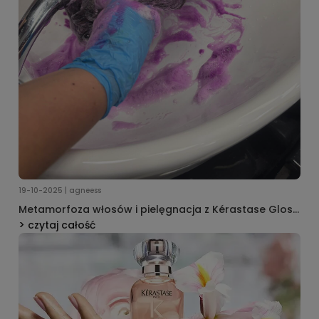
19-10-2025 | agneess
Metamorfoza włosów i pielęgnacja z Kérastase Gloss
Absolu
czytaj całość