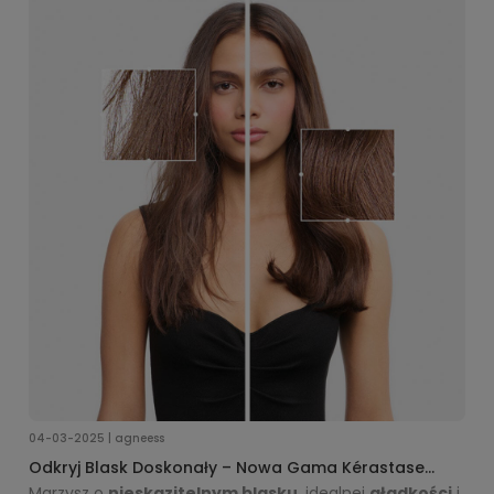
Absolu
!
04-03-2025 | agneess
Odkryj Blask Doskonały – Nowa Gama Kérastase
Gloss Absolu!
Marzysz o
nieskazitelnym blasku
, idealnej
gładkości
i