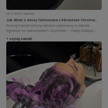
08-11-2025 | agneess
Jak dbać o włosy farbowane z Kérastase Chroma
Absolu – przewodnik i produkty
Poznaj metamorfozę włosów wykonaną w salonie
Agneess na warszawskim Ursynowie – ciepły balejaż,
który rozświetla cerę i dodaje blasku. Zobacz, jak dbać o
czytaj całość
kolor po koloryzacji i jak dzięki gamie Kérastase Chroma
Absolu utrzymać efekt zdrowych, lśniących włosów na
dłużej.