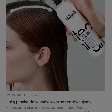
22-05-2025 | agneess
Jaką piankę do włosów wybrać? Porównujemy
profesjonalne produkty L'Oréal i Kérastase
Niepozorna pianka może zdziałać cuda! Dodaje