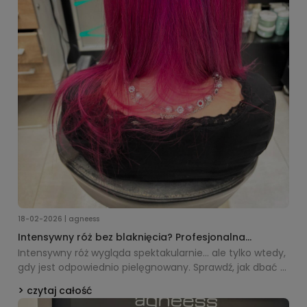
18-02-2026 | agneess
Intensywny róż bez blaknięcia? Profesjonalna
pielęgnacja włosów farbowanych w domu
Intensywny róż wygląda spektakularnie… ale tylko wtedy,
gdy jest odpowiednio pielęgnowany. Sprawdź, jak dbać o
włosy po koloryzacji duo color, aby kolor nie tracił energii,
czytaj całość
nie matowiał i zachował salonowy połysk na dłużej.