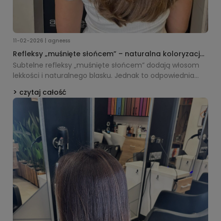
11-02-2026 | agneess
Refleksy „muśnięte słońcem” – naturalna koloryzacja
+ pielęgnacja Kérastase Nutritive krok po kroku
Subtelne refleksy „muśnięte słońcem” dodają włosom
lekkości i naturalnego blasku. Jednak to odpowiednia
pielęgnacja decyduje, czy efekt pozostanie świeży i
czytaj całość
miękki przez kolejne tygodnie. W tym artykule
pokazujemy, jak profesjonalna rutyna Kérastase Nutritive
wspiera włosy po delikatnym rozjaśnianiu i pomaga
utrzymać ich elastyczność, gładkość oraz zdrowy
wygląd każdego dnia.