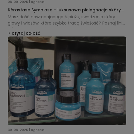
08-09-2025 | agneess
Kérastase Symbiose – luksusowa pielęgnacja skóry
głowy z tendencją do łupieżu
Masz dość nawracającego łupieżu, swędzenia skóry
głowy i włosów, które szybko tracą świeżość? Poznaj linię
Kérastase Symbiose
– profesjonalną kurację
czytaj całość
przeciwłupieżową, która nie tylko skutecznie redukuje
płatki, ale też koi skórę i przywraca włosom blask.
30-08-2025 | agneess