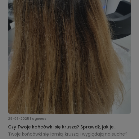
29-06-2025 | agneess
Czy Twoje końcówki się kruszą? Sprawdź, jak je
uratować, zanim będzie za późno!
Twoje końcówki się łamią, kruszą i wyglądają na suche?