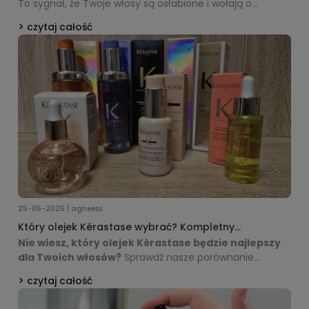
To sygnał, że Twoje włosy są osłabione i wołają o
pomoc. Sprawdź, jakie są najczęstsze przyczyny
czytaj całość
kruszenia się końcówek i poznaj skuteczne sposoby na
ich uratowanie. Podpowiadamy, jak odbudować włosy
od środka i jakie profesjonalne kosmetyki naprawdę
działają. Zadbaj o swoje włosy zanim będzie za późno!
25-05-2025 | agneess
Który olejek Kérastase wybrać? Kompletny
przewodnik po luksusowej pielęgnacji włosów
Nie wiesz, który olejek Kérastase będzie najlepszy
dla Twoich włosów?
Sprawdź nasze porównanie
wszystkich 8 olejków – od kultowego Elixir Ultime po
czytaj całość
nowość Gloss Absolu. Pomożemy Ci dobrać produkt
idealnie dopasowany do potrzeb Twojej fryzury.