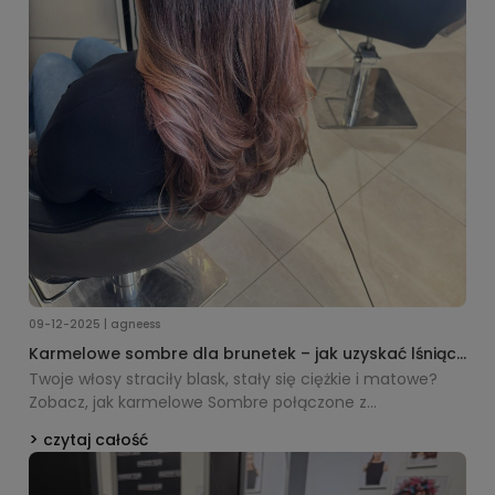
09-12-2025 | agneess
Karmelowe sombre dla brunetek – jak uzyskać lśniący
kolor i utrzymać efekt w domu?
Twoje włosy straciły blask, stały się ciężkie i matowe?
Zobacz, jak karmelowe Sombre połączone z
profesjonalną pielęgnacją L’Oréal Professionnel i
czytaj całość
Kérastase potrafi odmienić fryzurę w jedną wizytę.
Pokażemy efekt w trzech rodzajach światła i