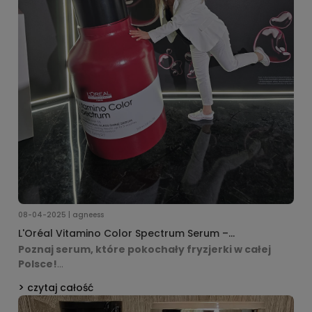
08-04-2025 | agneess
L'Oréal Vitamino Color Spectrum Serum –
Profesjonalna ochrona koloru i blasku
Poznaj serum, które pokochały fryzjerki w całej
Polsce!
L’Oréal Vitamino Color Spectrum Serum to
czytaj całość
profesjonalna pielęgnacja włosów farbowanych, która
chroni kolor, wygładza pasma i nadaje im niesamowity