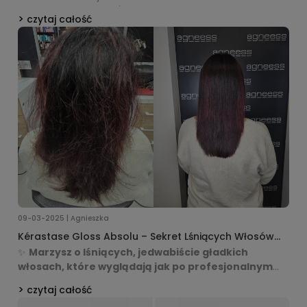
Color Spectrum
i
Kérastase Chroma Absolu Bain
czytaj całość
Chroma Respect
, aby sprawdzić, który lepiej chroni
kolor i pielęgnuje pasma. Zobacz szczegółowe
porównanie i wybierz najlepszy produkt dla siebie!
09-03-2025 | Agnieszka
Kérastase Gloss Absolu – Sekret Lśniących Włosów
Teraz w Twoim Domu!
✨
Marzysz o lśniących, jedwabiście gładkich
włosach, które wyglądają jak po profesjonalnym
zabiegu w salonie?
Teraz możesz osiągnąć ten efekt w
czytaj całość
domu dzięki luksusowej gamie
Kérastase Gloss