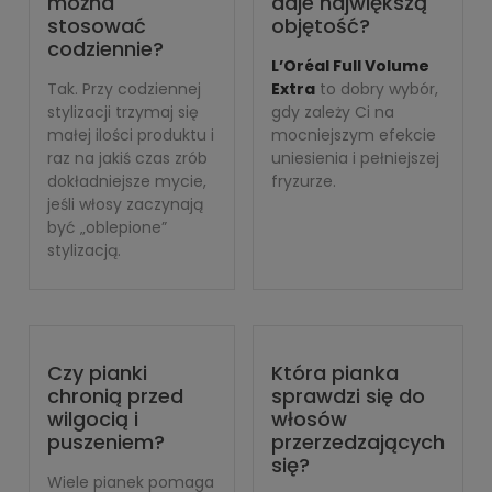
można
daje największą
stosować
objętość?
codziennie?
L’Oréal Full Volume
Tak. Przy codziennej
Extra
to dobry wybór,
stylizacji trzymaj się
gdy zależy Ci na
małej ilości produktu i
mocniejszym efekcie
raz na jakiś czas zrób
uniesienia i pełniejszej
dokładniejsze mycie,
fryzurze.
jeśli włosy zaczynają
być „oblepione”
stylizacją.
Czy pianki
Która pianka
chronią przed
sprawdzi się do
wilgocią i
włosów
puszeniem?
przerzedzających
się?
Wiele pianek pomaga