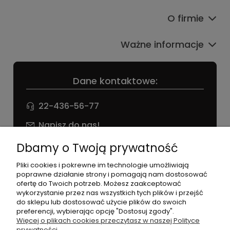
O firmie
Ważne informacje
Dane kontaktowe:
22-436-56-77
Napisz do nas!
NIP: 826 186 42 29
Dbamy o Twoją prywatność
Pliki cookies i pokrewne im technologie umożliwiają
poprawne działanie strony i pomagają nam dostosować
ofertę do Twoich potrzeb. Możesz zaakceptować
wykorzystanie przez nas wszystkich tych plików i przejść
do sklepu lub dostosować użycie plików do swoich
preferencji, wybierając opcję "Dostosuj zgody".
©2026 Wszelkie Prawa Zastrzeżone | agneess sklep
Więcej o plikach cookies przeczytasz w naszej Polityce
internetowy
prywatności.