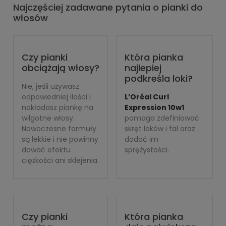
Najczęściej zadawane pytania o pianki do
włosów
Czy pianki
Która pianka
obciążają włosy?
najlepiej
podkreśla loki?
Nie, jeśli używasz
odpowiedniej ilości i
L’Oréal Curl
nakładasz piankę na
Expression 10w1
wilgotne włosy.
pomaga zdefiniować
Nowoczesne formuły
skręt loków i fal oraz
są lekkie i nie powinny
dodać im
dawać efektu
sprężystości.
ciężkości ani sklejenia.
Czy pianki
Która pianka