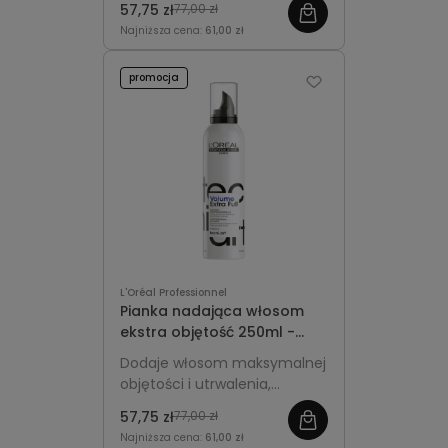
57,75 zł
77,00 zł
długotrwałe utrwalenie bez
Najniższa cena:
61,00 zł
obciążania.
promocja
L'Oréal Professionnel
Pianka nadająca włosom
ekstra objętość 250ml -
L'Oréal Professionnel
Dodaje włosom maksymalnej
Tecni.Art Full Volume Extra
objętości i utrwalenia,
pozostawiając fryzurę lekką,
57,75 zł
77,00 zł
sprężystą i pełną życia.
Najniższa cena:
61,00 zł