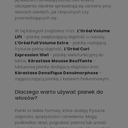
jej lekkości i utrwalają kształt bez efektu
obciążenia. Idealnie sprawdzają się zarówno przy
włosach cienkich, jak i kręconych czy
przerzedzających się.
W tej kategorii znajdziesz m.in.:
L’Oréal Volume
Lift
- piankę zwiększającą objętość u nasady,
L’Oréal Full Volume Extra
- piankę nadającą
fryzurze pełną objętość,
L’Oréal Curl
Expression 10w1
- piankę wielofunkcyjną do
loków,
Kérastase Mousse Bouffante
-
luksusową piankę dodającą objętości oraz
Kérastase Densifique Densimorphose
-
zagęszczającą piankę z kwasem hialuronowym.
Dlaczego warto używać pianek do
włosów?
Pianki to lekkie formuły, które dodają fryzurze
objętości, sprężystości i utrwalenia. Mogą
podkreślać skręt, pogrubiać pasma lub unosić