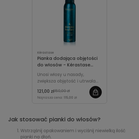
Kérastase
Pianka dodająca objętości
do włosów - Kérastase
Mousse Bouffante 150ml
Unosi włosy u nasady,
zwiększa objętość i utrwala
fryzurę bez efektu
121,00 zł
150,00 zł
obciążenia, pozostawiając
Najniższa cena:
115,00 zł
pasma lekkie i sprężyste.
Jak stosować pianki do włosów?
Wstrząśnij opakowaniem i wyciśnij niewielką ilość
pianki na dłoń.