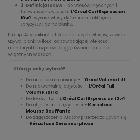
3. Definicja loków
– do włosów kręconych i
falowanych użyj pianki
L’Oréal Curl Expression
10w1
i wysusz włosy dyfuzorem. Loki będą
sprężyste i pełne blasku.
Pro tip: Aby uniknąć efektu sklejonych włosów, zawsze
używaj pianki w ilości odpowiadającej wielkości
mandarynki i rozprowadzaj ją równomiernie na
wilgotnych włosach.
Którą piankę wybrać?
Do uniesienia u nasady -
L’Oréal Volume Lift
Do maksymalnej objętości -
L’Oréal Full
Volume Extra
Do loków i fal -
L’Oréal Curl Expression 10w1
Do objętości i sprężystości -
Kérastase
Mousse Bouffante
Do zagęszczenia włosów przerzedzających się
-
Kérastase Densimorphose