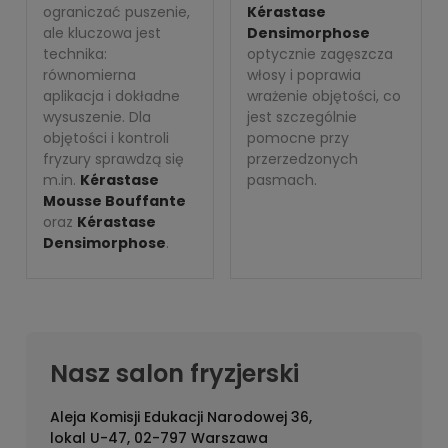
ograniczać puszenie,
Kérastase
ale kluczowa jest
Densimorphose
technika:
optycznie zagęszcza
równomierna
włosy i poprawia
aplikacja i dokładne
wrażenie objętości, co
wysuszenie. Dla
jest szczególnie
objętości i kontroli
pomocne przy
fryzury sprawdzą się
przerzedzonych
m.in.
Kérastase
pasmach.
Mousse Bouffante
oraz
Kérastase
Densimorphose
.
Nasz salon fryzjerski
Aleja Komisji Edukacji Narodowej 36,
lokal U-47, 02-797 Warszawa