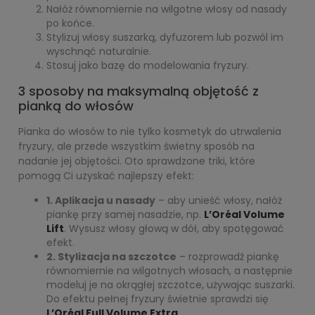
Nałóż równomiernie na wilgotne włosy od nasady
po końce.
Stylizuj włosy suszarką, dyfuzorem lub pozwól im
wyschnąć naturalnie.
Stosuj jako bazę do modelowania fryzury.
3 sposoby na maksymalną objętość z
pianką do włosów
Pianka do włosów to nie tylko kosmetyk do utrwalenia
fryzury, ale przede wszystkim świetny sposób na
nadanie jej objętości. Oto sprawdzone triki, które
pomogą Ci uzyskać najlepszy efekt:
1. Aplikacja u nasady
– aby unieść włosy, nałóż
piankę przy samej nasadzie, np.
L’Oréal Volume
Lift
. Wysusz włosy głową w dół, aby spotęgować
efekt.
2. Stylizacja na szczotce
– rozprowadź piankę
równomiernie na wilgotnych włosach, a następnie
modeluj je na okrągłej szczotce, używając suszarki.
Do efektu pełnej fryzury świetnie sprawdzi się
L’Oréal Full Volume Extra
.