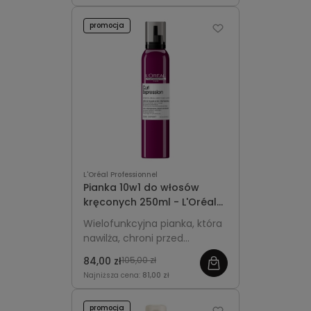
promocja
L'Oréal Professionnel
Pianka 10w1 do włosów
kręconych 250ml - L'Oréal
Professionnel Curl
Wielofunkcyjna pianka, która
Expression
nawilża, chroni przed
puszeniem, definiuje loki i fale
84,00 zł
105,00 zł
oraz ułatwia stylizację włosów
Najniższa cena:
81,00 zł
kręconych.
promocja