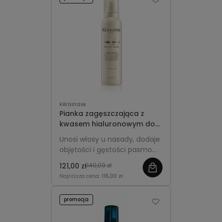
Kérastase
Pianka zagęszczająca z
kwasem hialuronowym do
włosów przerzedzających
Unosi włosy u nasady, dodaje
się - Kérastase Densifique
objętości i gęstości pasmom
Densimorphose 150ml
przerzedzającym się,
121,00 zł
140,00 zł
wzmacnia je i zapewnia lekką,
Najniższa cena:
115,00 zł
elastyczną stylizację.
promocja