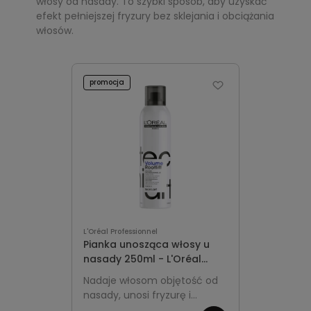
włosy od nasady. To szybki sposób, aby uzyskać
efekt pełniejszej fryzury bez sklejania i obciążania
włosów.
promocja
L'Oréal Professionnel
Pianka unosząca włosy u
nasady 250ml - L'Oréal
Professionnel Tecni.Art
Nadaje włosom objętość od
Volume Rootlift
nasady, unosi fryzurę i
zapewnia lekkość oraz