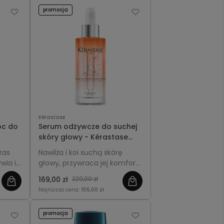
promocja
Kérastase
oc do
Serum odżywcze do suchej
skóry głowy - Kérastase
ht
Nutritive Nutri-Supplement
zas
Nawilża i koi suchą skórę
Scalp Serum 90ml
wia i
głowy, przywraca jej komfort i
równowagę, wspiera zdrowy
169,00 zł
220,00 zł
wzrost włosów i poprawia
Najniższa cena:
155,00 zł
ku.
kondycję pasm.
promocja