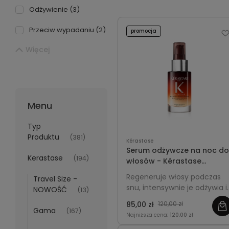
Odżywienie
(3)
Przeciw wypadaniu
(2)
promocja
Więcej
Menu
Typ
Produktu
(381)
Kérastase
Serum odżywcze na noc do
Kerastase
(194)
włosów - Kérastase
Nutritive 8H Magic Night
Regeneruje włosy podczas
Travel Size -
Serum 30ml Travel Size
snu, intensywnie je odżywia i
NOWOŚĆ
(13)
nawilża przez 8 godzin,
85,00 zł
120,00 zł
nadając im miękkość,
Gama
(167)
Najniższa cena:
120,00 zł
gładkość i blask o poranku.