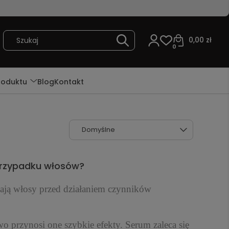
0,00 zł
0
roduktu
Blog
Kontakt
 przypadku włosów?
ają włosy przed działaniem czynników
rzynosi one szybkie efekty. Serum zaleca się