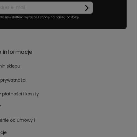
ę do newslettera wyrażasz zgodę na naszą
politykę
 informacje
in sklepu
a prywatności
 płatności i koszty
y
enie od umowy i
cje