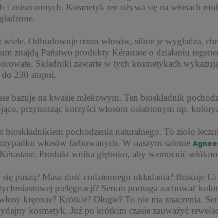
h i zniszczonych. Kosmetyk ten używa się na włosach mok
ygładzone.
le. Odbudowuje trzon włosów, silnie je wygładza, chron
rum znajdą Państwo produkty Kérastase o działaniu regen
orowate. Składniki zawarte w tych kosmetykach wykazują 
a do 230 stopni.
azuje na kwasie mlekowym. Ten bioskładnik pochodzenia
ojąco, przynosząc korzyści włosom osłabionym np. koloryz
oskładnikiem pochodzenia naturalnego. To zioło lecznic
 przypadku włosów farbowanych. W naszym salonie
Agnee
Kérastase. Produkt wnika głęboko, aby wzmocnić włókno
ę puszą? Masz dość codziennego układania? Brakuje Ci
tychmiastowej pielęgnacji? Serum pomaga zachować kolo
 włosy kręcone? Krótkie? Długie? To nie ma znaczenia. Se
ydajny kosmetyk. Już po krótkim czasie zauważyć rewelac