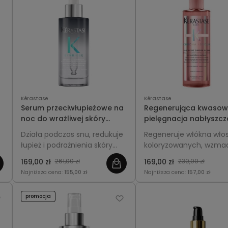
Kérastase
Kérastase
Serum przeciwłupieżowe na
Regenerująca kwaso
noc do wrażliwej skóry
pielęgnacja nabłyszcz
głowy - Kérastase
włosy koloryzowane -
Działa podczas snu, redukuje
Regeneruje włókna wło
Symbiose 90ml
Kérastase Chroma Ab
łupież i podrażnienia skóry
koloryzowanych, wzmac
Soin Acide Gloss 210m
głowy, przywraca równowagę
od środka, nadaje inte
169,00 zł
261,00 zł
169,00 zł
230,00 zł
i wspiera zdrowy wzrost
połysk i gładkość pas
Najniższa cena:
155,00 zł
Najniższa cena:
157,00 zł
włosów.
promocja