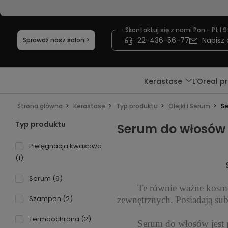
Skontaktuj się z nami Pon - Pt I 9
22-436-56-77
Napisz 
Sprawdź nasz salon >
Kerastase
L’Oreal p
Strona główna
Kerastase
Typ produktu
Olejki i Serum
Se
Typ produktu
Serum do włosów
Pielęgnacja kwasowa
(1)
Serum
(9)
Te równie ważne kosmetyki
Szampon
(2)
zewnętrznych. Posiadają su
Termoochrona
(2)
Serum do włosów jest prze