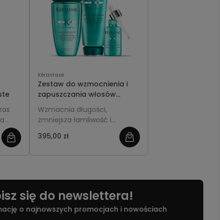
Kérastase
Zestaw do wzmocnienia i
ste
zapuszczania włosów
długich - Kérastase
zas
Wzmacnia długości,
Résistance Extentioniste
za
zmniejsza łamliwość i
ask
rozdwajanie końców, dzięki
395,00 zł
zobacz
y
czemu włosy mogą rosnąć
dłuższe i wyglądać zdrowiej.
więcej
isz się do newslettera!
mację o najnowszych promocjach i nowościach