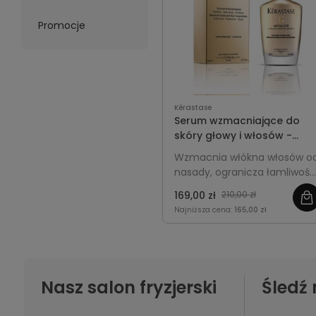
Promocje
Kérastase
Serum wzmacniające do
skóry głowy i włosów -
Kérastase Initialiste 60ml
Wzmacnia włókna włosów o
nasady, ogranicza łamliwość 
poprawia ich strukturę.
169,00 zł
210,00 zł
Nadaje pasmom gładkość,
Najniższa cena:
165,00 zł
jednolitość i zdrowy wygląd.
Nasz salon fryzjerski
Śledź 