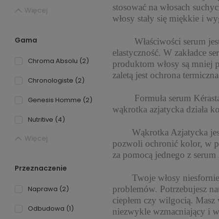
stosować na włosach suchyc
Więcej
włosy stały się miękkie i w
Gama
Właściwości serum jest wie
elastyczność. W zakładce se
Chroma Absolu
(2)
produktom włosy są mniej p
zaletą jest ochrona termiczn
Chronologiste
(2)
Formuła serum Kérastase b
Genesis Homme
(2)
wąkrotka azjatycka działa k
Nutritive
(4)
Wąkrotka Azjatycka jest bi
Więcej
pozwoli ochronić kolor, w
za pomocą jednego z serum 
Przeznaczenie
Twoje włosy niesfornie si
problemów. Potrzebujesz na
Naprawa
(2)
ciepłem czy wilgocią. Masz
Odbudowa
(1)
niezwykle wzmacniający i w