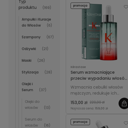
Typ
promocja
produktu
(169)
Ampułki i Kuracje
do Włosów
(6)
Szampony
(67)
Odżywki
(21)
Maski
(26)
Kérastase
Serum wzmacniające
Stylizacja
(28)
przeciw wypadaniu włosów
Olejki i
dla mężczyzn - Kérastase
Wzmacnia cebulki włosów
Serum
(37)
Genesis Homme 90ml
mężczyzn, redukuje ich
wypadanie i stymuluje wzrost
Olejki do
153,00 zł
220,00 zł
poprawiając gęstość i
włosów
(13)
Najniższa cena:
159,00 zł
kondycję pasm.
Serum do
promocja
włosów
(16)