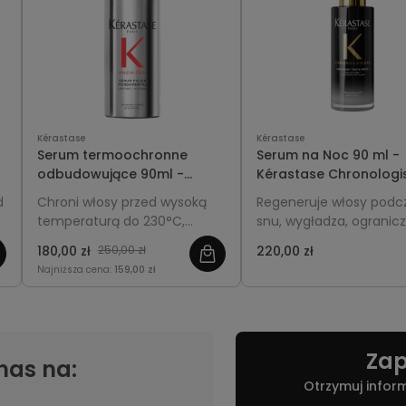
Kérastase
Kérastase
Serum termoochronne
Serum na Noc 90 ml -
odbudowujące 90ml -
Kérastase Chronologi
Kérastase Première
d
Chroni włosy przed wysoką
Regeneruje włosy podc
i
temperaturą do 230°C,
snu, wygładza, ogranic
odbudowuje ich strukturę i
puszenie i przywraca bl
180,00 zł
250,00 zł
220,00 zł
zapobiega łamliwości,
oraz młodszy, pełniejsz
Najniższa cena:
159,00 zł
nadając im gładkość i blask.
wygląd.
Zap
nas na:
Otrzymuj infor