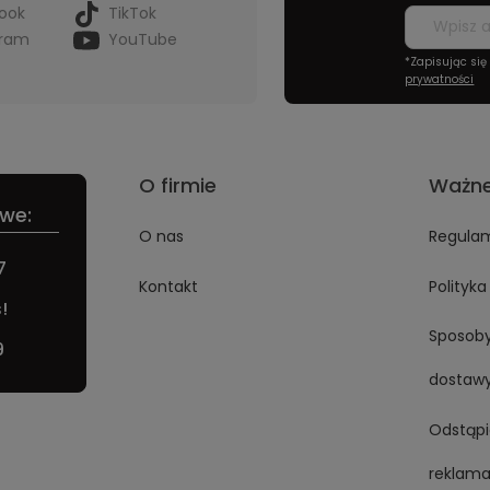
ook
TikTok
gram
YouTube
*Zapisując si
prywatności
O firmie
Ważne
we:
O nas
Regulam
7
Kontakt
Polityk
!
Sposoby
9
dostaw
Odstąpi
reklama