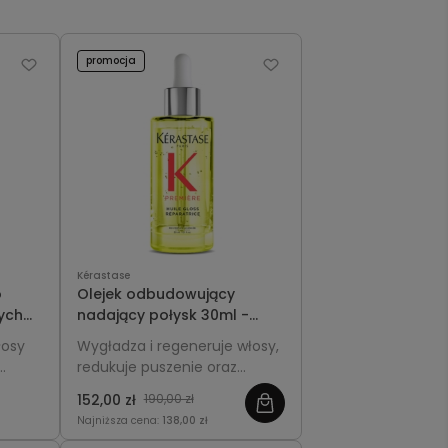
promocja
Kérastase
o
Olejek odbudowujący
ych
nadający połysk 30ml -
Kérastase Première
łosy
Wygładza i regeneruje włosy,
omme
redukuje puszenie oraz
macnia
nadaje im intensywny,
152,00 zł
190,00 zł
zdrowy blask.
Najniższa cena:
138,00 zł