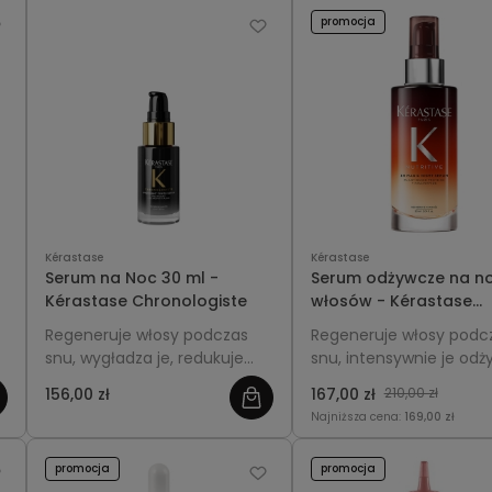
promocja
Kérastase
Kérastase
Serum na Noc 30 ml -
Serum odżywcze na n
Kérastase Chronologiste
włosów - Kérastase
Nutritive 8H Magic Nig
Regeneruje włosy podczas
Regeneruje włosy podc
Serum 90ml
snu, wygładza je, redukuje
snu, intensywnie je odży
,
puszenie i przywraca blask,
nawilża przez 8 godzin,
156,00 zł
167,00 zł
210,00 zł
dzięki czemu rano włosy są
nadając im miękkość,
Najniższa cena:
169,00 zł
bardziej miękkie, pełniejsze i
gładkość i blask o poran
wyglądają zdrowiej.
promocja
promocja