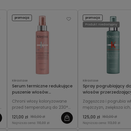
promocja
promocja
Produkt niedostępny
Kérastase
Kérastase
Serum termiczne redukujące
Spray pogrubiający d
puszenie włosów
włosów przerzedzając
koloryzowanych -
się dla mężczyzn -
Chroni włosy koloryzowane
Zagęszcza i pogrubia w
Kérastase Chroma Absolu
Kérastase Genesis H
przed temperaturą do 230°C,
mężczyzn, zwiększa ich
Sérum Thermique 150ml
150ml
wygładza pasma i redukuje
objętość i gęstość, wz
121,00 zł
160,00 zł
125,00 zł
160,00 zł
puszenie, ułatwiając
pasma i dodaje im
Najniższa cena:
110,00 zł
Najniższa cena:
113,00 zł
codzienną stylizację.
pełniejszego wyglądu.