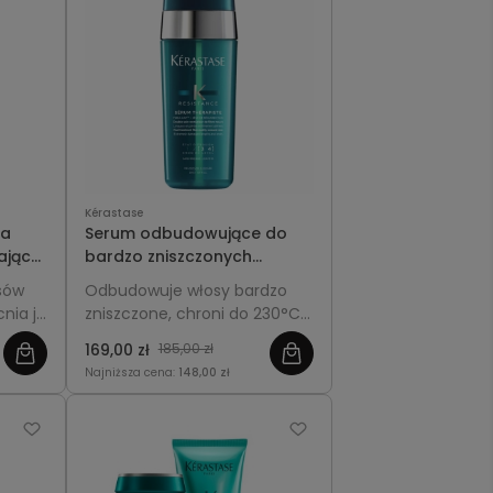
Kérastase
wa
Serum odbudowujące do
ająca
bardzo zniszczonych
włosów - Kérastase
sów
Odbudowuje włosy bardzo
solu
Resistance Sérum
nia je
zniszczone, chroni do 230°C i
l
Therapiste 30ml
nsywny
spaja rozdwojone końcówki
169,00 zł
185,00 zł
mom.
Najniższa cena:
148,00 zł