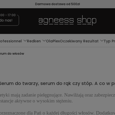
Darmowa dostawa od 500zł
:00 - 17:00
do nas!
rofessionnel
Redken
OlaPlex
Oczekiwany Rezultat
Typ P
rum do włosów
Serum do twarzy, serum do rąk czy stóp. A co w
 mają zadanie pielęgnujące. Nawilżają oraz zabezpiecz
bstancje aktywne o wysokim stężeniu.
znaczone dla Pań o każdej długości włosów. Dodatkowo p