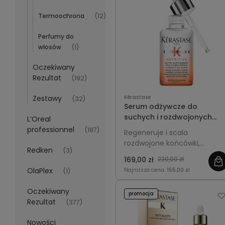
Termoochrona
(12)
Perfumy do
włosów
(1)
Oczekiwany
Rezultat
(192)
Zestawy
Kérastase
(32)
Serum odżywcze do
suchych i rozdwojonych
L’Oreal
końcówek włosów -
professionnel
(187)
Regeneruje i scala
Kérastase Nutritive Nutri-
rozdwojone końcówki,
Supplement Split Ends 50ml
Redken
(3)
intensywnie je odżywia i
169,00 zł
220,00 zł
chroni przed łamliwością,
OlaPlex
Najniższa cena:
155,00 zł
(1)
nadając włosom gładkość i
blask.
Oczekiwany
promocja
Rezultat
(377)
Nowości