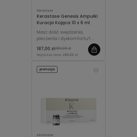
Kérastase
Kerastase Genesis Ampułki
Kuracja Kojąca 10 x 6 ml
Masz dość swędzenia,
pieczenia i dyskomfortu?
Odkryj
Kerastase Genesis
187,00 zł
280,00 zł
Ampułki Kuracja Kojąca
–
Najniższa cena:
280,00 zł
Twoją 10-dniową intensywną
kurację SOS. Ta
promocja
skoncentrowana dawka
Ramnozy i Karnozyny
błyskawicznie
przynosi ulgę
,
eliminuje swędzenie już po
2 tygodniach
i tworzy na
skórze głowy tarczę
ochronną.
Kérastase