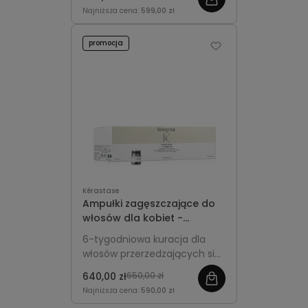
pasm, wzmacnia cebulki oraz
Najniższa cena:
599,00 zł
zagęszcza włosy
przerzedzające się.
promocja
Kérastase
Ampułki zagęszczające do
włosów dla kobiet -
Kérastase Densifique Cure
6-tygodniowa kuracja dla
42x6ml
włosów przerzedzających się.
Stymuluje wzrost, zwiększa
640,00 zł
650,00 zł
gęstość i objętość,
Najniższa cena:
590,00 zł
wzmacniając włosy u nasady.