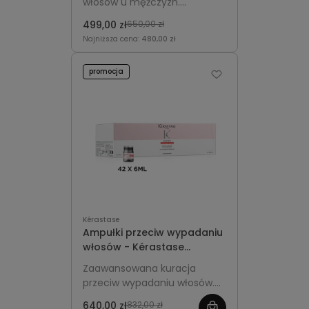
włosów u mężczyzn.
Wzmacnia cebulki, poprawia
499,00 zł
650,00 zł
gęstość i grubość pasm,
Najniższa cena:
480,00 zł
przywracając fryzurze
pełniejszy wygląd.
promocja
Kérastase
Ampułki przeciw wypadaniu
włosów - Kérastase
Genesis Kuracja
Zaawansowana kuracja
Wzmacniająca 42x6ml
przeciw wypadaniu włosów.
Redukuje łamliwość i utratę
640,00 zł
832,00 zł