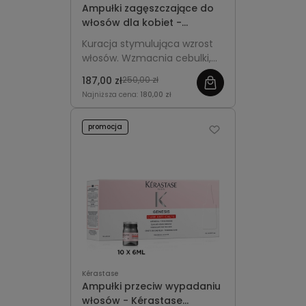
Ampułki zagęszczające do
włosów dla kobiet -
Kérastase Densifique Cure
Kuracja stymulująca wzrost
10x6ml
włosów. Wzmacnia cebulki,
zagęszcza włosy i zwiększa
187,00 zł
250,00 zł
ich objętość, przywracając
Najniższa cena:
180,00 zł
pasmom pełniejszy wygląd.
promocja
Kérastase
Ampułki przeciw wypadaniu
włosów - Kérastase