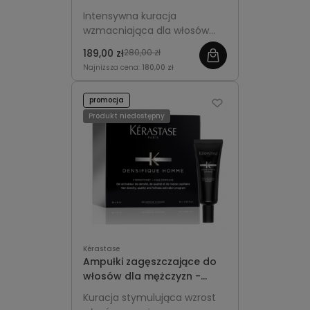
Genesis Kuracja
Intensywna kuracja
Wzmacniająca 10x6ml
wzmacniająca dla włosów
osłabionych i
189,00 zł
280,00 zł
przerzedzających się.
Najniższa cena:
180,00 zł
Wzmacnia cebulki, ogranicza
wypadanie i poprawia
promocja
gęstość pasm.
Produkt niedostępny
Kérastase
Ampułki zagęszczające do
włosów dla mężczyzn -
Kérastase Densifique
Kuracja stymulująca wzrost
Homme Cure 30x6ml