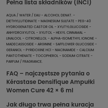
Pełna lista składników (INCI)
AQUA / WATER / EAU - ALCOHOL DENAT. -
DIETHYLLUTIDINATE - MAGNESIUM SULFATE - PEG-40
HYDROGENATED CASTOR OIL - XYLITYLGLUCOSIDE -
ANHYDROXYLITOL - XYLITOL - HEXYL CINNAMAL -
LINALOOL - CITRONELLOL - ALPHA-ISOMETHYL IONONE -
MADECASSOSIDE - ARGININE - SAFFLOWER GLUCOSIDE -
GERANIOL - PYRIDOXINE HCl - NIACINAMIDE - CALCIUM
PANTOTHENATE - TOCOPHEROL - SODIUM CITRATE -
PARFUM / FRAGRANCE.
FAQ – najczęstsze pytania o
Kérastase Densifique Ampułki
Women Cure 42 × 6 ml
Jak długo trwa pełna kuracja