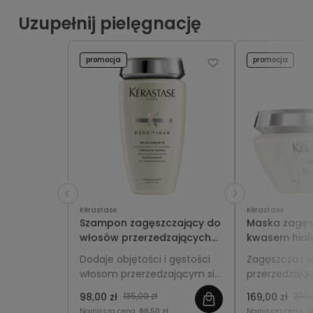
Uzupełnij pielęgnację
promocja
promocja
Kérastase
Kérastase
Szampon zagęszczający do
Maska zagęs
włosów przerzedzających
kwasem hia
się - Kérastase Densifique
włosów prze
Dodaje objętości i gęstości
Zagęszcza i 
Bain Densité 250ml
się - Kérast
włosom przerzedzającym się,
przerzedzając
200ml
wzmacnia je od nasady i
intensywnie je
98,00 zł
135,00 zł
169,00 zł
200,
przywraca lekkość oraz
regeneruje, 
Najniższa cena:
88,50 zł
Najniższa cena:
1