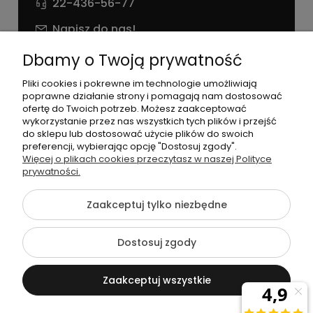
22-436-56-77
Napisz do nas!
NIP: 826 186 42 29
Dbamy o Twoją prywatność
Pliki cookies i pokrewne im technologie umożliwiają
poprawne działanie strony i pomagają nam dostosować
ofertę do Twoich potrzeb. Możesz zaakceptować
wykorzystanie przez nas wszystkich tych plików i przejść
do sklepu lub dostosować użycie plików do swoich
preferencji, wybierając opcję "Dostosuj zgody".
©2026 Wszelkie Prawa Zastrzeżone | agneess sklep
Więcej o plikach cookies przeczytasz w naszej Polityce
internetowy
prywatności.
Szablon Flex by
Ecommercy
Zaakceptuj tylko niezbędne
Dostosuj zgody
Pokaż pełną wersję strony
Zaakceptuj wszystkie
Sklep internetowy Shoper Premium