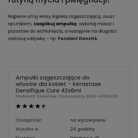
Najpierw umyj włosy kąpielą zagęszczającą, osusz
ręcznikiem,
zaaplikuj ampułkę
, wykonaj masaż i
pozostaw do wchłonięcia, a następnie na długości
zastosuj odżywkę – np.
Fondant Densité
.
Ampułki zagęszczające do
włosów dla kobiet - Kérastase
Densifique Cure 42x6ml
Producent:
Kérastase
| Kod produktu:
K059-E4352400
Dostępność:
na wyczerpaniu
Wysyłka w:
24 godziny