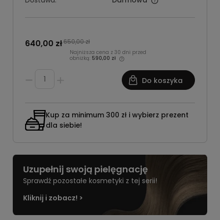
Dostawa:
Darmowa
650,00 zł
640,00 zł
Najniższa cena z 30 dni przed
obniżką:
590,00 zł
Do koszyka
Kup za minimum 300 zł i wybierz prezent
dla siebie!
Uzupełnij swoją pielęgnację
Sprawdź pozostałe kosmetyki z tej serii!
Kliknij i zobacz! >