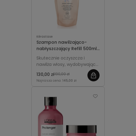
Kérastase
Szampon nawilżająco-
nabłyszczający Refill 500ml
- Kérastase Gloss Absolu
Skutecznie oczyszcza i
Hydra-Glaze
nawilża włosy, wydobywając
ich świetlisty blask.
130,00 zł
190,00 zł
Ekologiczne opakowanie Refill
Najniższa cena:
145,00 zł
do uzupełniania.