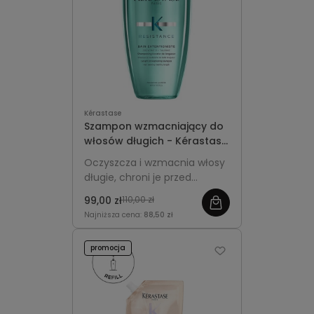
Kérastase
Szampon wzmacniający do
włosów długich - Kérastase
Extentioniste Bain 250ml
Oczyszcza i wzmacnia włosy
długie, chroni je przed
łamliwością i wspiera zdrowy
99,00 zł
110,00 zł
wzrost, nadając pasmom
Najniższa cena:
88,50 zł
blask i miękkość.
promocja