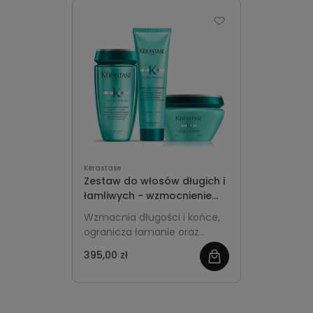
więcej
Kérastase
Zestaw do włosów długich i
łamliwych - wzmocnienie
długości i termoochrona
Wzmacnia długości i końce,
ogranicza łamanie oraz
chroni przed ciepłem.
395,00 zł
zobacz
więcej