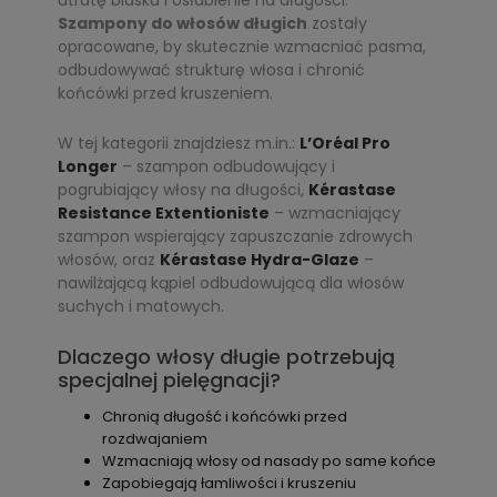
utratę blasku i osłabienie na długości.
Szampony do włosów długich
zostały
opracowane, by skutecznie wzmacniać pasma,
odbudowywać strukturę włosa i chronić
końcówki przed kruszeniem.
W tej kategorii znajdziesz m.in.:
L’Oréal Pro
Longer
– szampon odbudowujący i
pogrubiający włosy na długości,
Kérastase
Resistance Extentioniste
– wzmacniający
szampon wspierający zapuszczanie zdrowych
włosów, oraz
Kérastase Hydra-Glaze
–
nawilżającą kąpiel odbudowującą dla włosów
suchych i matowych.
Dlaczego włosy długie potrzebują
specjalnej pielęgnacji?
Chronią długość i końcówki przed
rozdwajaniem
Wzmacniają włosy od nasady po same końce
Zapobiegają łamliwości i kruszeniu