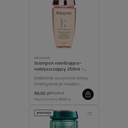
Kérastase
Szampon nawilżająco-
nabłyszczający 250ml -
Kérastase Gloss Absolu
Delikatnie oczyszcza włosy,
Hydra-Glaze
intensywnie je nawilża i
nadaje im świetlisty blask bez
99,00 zł
150,00 zł
obciążania.
Najniższa cena:
88,50 zł
promocja