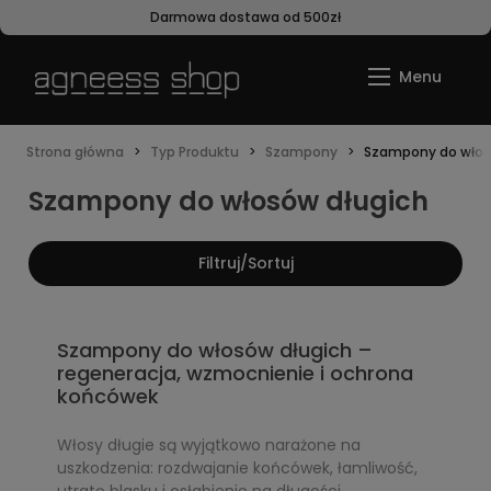
Darmowa dostawa od 500zł
Strona główna
Typ Produktu
Szampony
Szampony do włos
Szampony do włosów długich
Filtruj/Sortuj
Szampony do włosów długich –
regeneracja, wzmocnienie i ochrona
końcówek
Włosy długie są wyjątkowo narażone na
uszkodzenia: rozdwajanie końcówek, łamliwość,