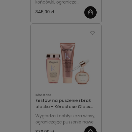
końcówki, ogranicza
łamliwość i zabezpiecza
345,00 zł
zobacz
przed ciepłem, dzięki czemu
łatwiej zapuszczasz włosy bez
więcej
kruszenia i rozdwajania.
Kérastase
Zestaw na puszenie i brak
blasku - Kérastase Gloss
Absolu Anti-Frizz Essentials
Wygładza i nabłyszcza włosy,
ograniczając puszenie nawet
do 4 dni. Codzienny zestaw:
370,00 zł