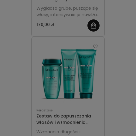
puszących się - Kérastase
Wygładza grube, puszące się
Gloss Absolu Bain Crème
włosy, intensywnie je nawilża i
Hydra-Glaze
pomaga uzyskać efekt
170,00 zł
lśniącej, miękkiej tafli bez
obciążenia już na etapie
mycia.
Kérastase
Zestaw do zapuszczania
włosów i wzmocnienia
długości -Kérastase
Wzmacnia długości i
Résistance Extentioniste