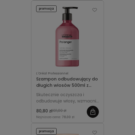
promocja
L'Oréal Professionnel
Szampon odbudowujący do
długich włosów 500ml z
pompką - L'Oréal
Skutecznie oczyszcza i
Professionnel Pro Longer
odbudowuje włosy, wzmacnia
końcówki i przywraca im
80,80 zł
101,00 zł
gęstość oraz blask.
Najniższa cena:
78,00 zł
promocja