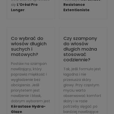
się
L’Oréal Pro
Resistance
Longer
.
Extentioniste
.
Co wybrać do
Czy szampony
włosów długich
do włosów
suchych i
długich można
matowych?
stosować
codziennie?
Postaw na szampon
nawilżający, który
Tak, jeśli formuła jest
poprawia miękkość i
łagodna i nie
wygładzenie bez
przesusza skóry
obciążenia. Jeśli
głowy. Przy częstym
priorytetem jest
myciu warto
nawilżenie i blask,
obserwować komfort
dobrym wyborem jest
skóry i w razie
Kérastase Hydra-
potrzeby sięgać po
Glaze
.
bardziej nawilżające