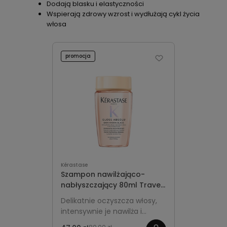
Dodają blasku i elastyczności
Wspierają zdrowy wzrost i wydłużają cykl życia
włosa
promocja
Kérastase
Szampon nawilżająco-
nabłyszczający 80ml Travel
Size - Kérastase Gloss
Delikatnie oczyszcza włosy,
Absolu Hydra-Glaze
intensywnie je nawilża i
nadaje im świetlisty blask bez