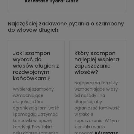
Kérastase Hydra-Glaze
Najczęściej zadawane pytania o szampony
do włosów długich
Jaki szampon
Który szampon
wybrać do
najlepiej wspiera
włosów długich z
zapuszczanie
rozdwojonymi
włosów?
końcówkami?
Najlepsze są formuły
Wybieraj szampony
wzmacniające włosy
wzmacniające
od nasady i na
długości, które
długości, aby
ograniczają łamliwość
ograniczać łamliwość
i pomagają utrzymać
w trakcie
końcówki w lepszej
zapuszczania. W tym
kondycji. Przy takim
kierunku warto
celu dobrze sprawdza
rozważyć
Kérastase