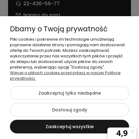
22-436-56-77
Napisz do nas!
NIP: 826 186 42 29
Dbamy o Twoją prywatność
Pliki cookies i pokrewne im technologie umożliwiają
poprawne działanie strony i pomagają nam dostosować
ofertę do Twoich potrzeb. Możesz zaakceptować
wykorzystanie przez nas wszystkich tych plików i przejść
do sklepu lub dostosować użycie plików do swoich
preferencji, wybierając opcję "Dostosuj zgody".
©2026 Wszelkie Prawa Zastrzeżone | agneess sklep
Więcej o plikach cookies przeczytasz w naszej Polityce
internetowy
prywatności.
Szablon Flex by
Ecommercy
Zaakceptuj tylko niezbędne
Dostosuj zgody
Pokaż pełną wersję strony
Zaakceptuj wszystkie
Sklep internetowy Shoper Premium