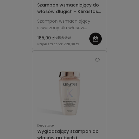
Szampon wzmacniający do
włosów długich - Kérastase
Extentioniste Bain 500ml
Szampon wzmacniający
stworzony dla włosów
długich, osłabionych i
165,00 zł
210,00 zł
podatnych na łamanie.
Najniższa cena:
220,00 zł
Delikatnie oczyszcza skórę
głowy, wzmacnia włókno na
całej długości i pomaga
zachować długość włosów
bez kompromisów. Duża
pojemność z wygodną
pompką sprawia, że to
idealny wybór do codziennej
pielęgnacji w domu lub w
salonie fryzjerskim.
Kérastase
Wygładzający szampon do
włosów grubych i