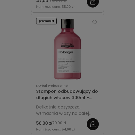
47,00 zł
80,00 zł
obciążania.
Najniższa cena:
55,00 zł
promocja
L'Oréal Professionnel
Szampon odbudowujący do
długich włosów 300ml -
L'Oréal Professionnel Pro
Delikatnie oczyszcza,
Longer
wzmacnia włosy na całej
długości i zapobiega ich
56,00 zł
70,00 zł
przerzedzaniu, nadając im
Najniższa cena:
54,00 zł
zdrowy wygląd i blask.