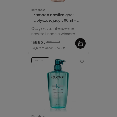
Kérastase
Szampon nawilżająco-
nabłyszczający 500ml -
Kérastase Gloss Absolu
Oczyszcza, intensywnie
Hydra-Glaze
nawilża i nadaje włosom
zdrowy blask, pozostawiając
155,50 zł
190,00 zł
je gładkie i miękkie w dotyku.
Najniższa cena:
157,00 zł
promocja
Kérastase