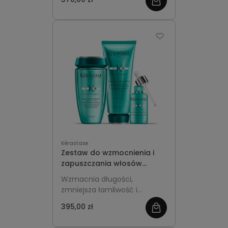
zobacz
delikatne mycie, nawilżenie
długości i wykończenie
więcej
olejkiem dla efektu tafli oraz
lepszej kontroli fryzury w
wilgoci.
Kérastase
Zestaw do wzmocnienia i
zapuszczania włosów
długich - Kérastase
Wzmacnia długości,
Résistance Extentioniste
zmniejsza łamliwość i
rozdwajanie końców, dzięki
395,00 zł
zobacz
czemu włosy mogą rosnąć
dłuższe i wyglądać zdrowiej.