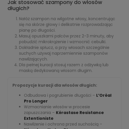
Jak stosować szampony do włosów
długich?
Nałóż szampon na wilgotne włosy, koncentrując
się na skórze głowy i delikatnie rozprowadzając
pianę po długości.
Masuj opuszkami palców przez 2-3 minuty, aby
pobudzić mikrokrążenie i wzmocnić cebulki.
Dokładnie spłucz, a przy włosach szczególnie
suchych używaj naprzemiennie szamponów
nawilżających.
Dla pełnej kuracji stosuj razem z odżywką lub
maską dedykowaną włosom długim.
Propozycje kuracji dla włosów długich:
Odbudowa i pogrubienie długości –
L’Oréal
Pro Longer
Wzmacnianie włosów w procesie
zapuszczania –
Kérastase Resistance
Extentioniste
Nawilżenie i ochrona przed suchością –