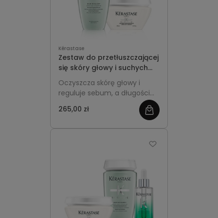
Kérastase
Zestaw do przetłuszczającej
się skóry głowy i suchych
długości - Kérastase
Oczyszcza skórę głowy i
Spécifique
reguluje sebum, a długości
intensywnie nawilża, dzięki
265,00 zł
zobacz
czemu włosy są lekkie u
nasady i miękkie na końcach.
więcej