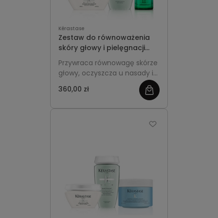
Kérastase
Zestaw do równoważenia
skóry głowy i pielęgnacji
długości - Kérastase
Przywraca równowagę skórze
Spécifique
głowy, oczyszcza u nasady i
nawilża długości, redukując
360,00 zł
zobacz
przetłuszczanie oraz uczucie
dyskomfortu, a jednocześnie
więcej
pozostawia włosy lekkie,
miękkie i pełne świeżości.