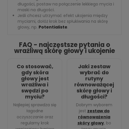
długości, postaw na połączenie lekkiego mycia i
maski na długości.
Jeśli chcesz utrzymać efekt ukojenia między
myciami, dołóż krok bez spłukiwania na skórę
głowy, np.
Potentialiste
.
FAQ - najczęstsze pytania o
wrażliwą skórę głowy i ukojenie
Co stosować,
Jaki zestaw
gdy skóra
wybrać do
głowy jest
rutyny
wrażliwa i
równoważącej
swędzi po
skórę głowy i
myciu?
długości?
Najlepiej sprawdza się
Dobrym wyborem
łagodne
jest
zestaw do
oczyszczanie oraz
równoważenia
regularny krok
skóry głowy
, bo