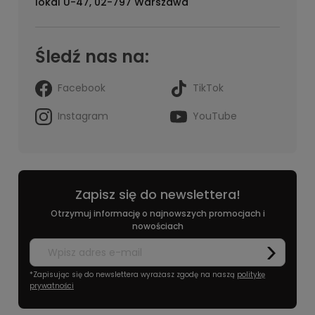
lokal U-47, 02-797 Warszawa
Śledź nas na:
Facebook
TikTok
Instagram
YouTube
Zapisz się do newslettera!
Otrzymuj informację o najnowszych promocjach i
nowościach
*Zapisując się do newslettera wyrażasz zgodę na naszą
politykę
prywatności