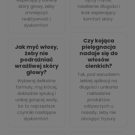
wspierający barierę
łączy mycie,
skóry głowy, żeby
nawilżenie długości i
zmniejszyć
krok wspierający
reaktywność i
komfort skóry.
dyskomfort.
Czy kojąca
Jak myć włosy,
pielęgnacja
żeby nie
nadaje się do
podrażniać
włosów
wrażliwej skóry
cienkich?
głowy?
Tak, pod warunkiem
Wybieraj delikatne
lekkiej aplikacji na
formuły, myj krócej,
długości i unikania
dokładnie spłukuj i
nakładania
unikaj gorącej wody,
produktów
bo to najczęstsze
odżywczych u
czynniki nasilające
nasady, żeby nie
dyskomfort.
obciążyć fryzury.