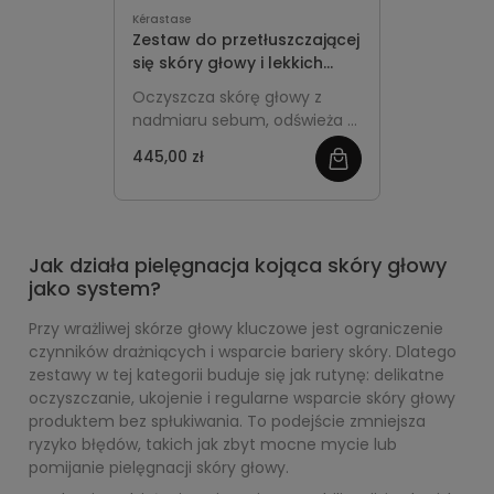
Kérastase
Zestaw do przetłuszczającej
się skóry głowy i lekkich
włosów - Kérastase
Oczyszcza skórę głowy z
Spécifique
nadmiaru sebum, odświeża u
nasady i jednocześnie nawilża
445,00 zł
zobacz
długości, pomagając
utrzymać lekkość, objętość i
więcej
komfort skóry głowy przy
regularnym stosowaniu.
Jak działa pielęgnacja kojąca skóry głowy
jako system?
Przy wrażliwej skórze głowy kluczowe jest ograniczenie
czynników drażniących i wsparcie bariery skóry. Dlatego
zestawy w tej kategorii buduje się jak rutynę: delikatne
oczyszczanie, ukojenie i regularne wsparcie skóry głowy
produktem bez spłukiwania. To podejście zmniejsza
ryzyko błędów, takich jak zbyt mocne mycie lub
pomijanie pielęgnacji skóry głowy.