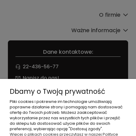
O firmie
Ważne informacje
Dane kontaktowe:
22-436-56-77
Napisz do nas!
NIP: 826 186 42 29
Dbamy o Twoją prywatność
Pliki cookies i pokrewne im technologie umożliwiają
poprawne działanie strony i pomagają nam dostosować
ofertę do Twoich potrzeb. Możesz zaakceptować
wykorzystanie przez nas wszystkich tych plików i przejść
do sklepu lub dostosować użycie plików do swoich
preferencji, wybierając opcję "Dostosuj zgody".
©2026 Wszelkie Prawa Zastrzeżone | agneess sklep
Więcej o plikach cookies przeczytasz w naszej Polityce