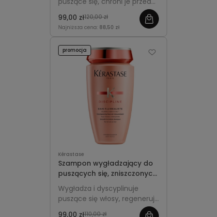
puszące się, chroni je przed
Relax 250ml
wilgocią i puszeniem, nadaje
99,00 zł
120,00 zł
miękkość, blask i długotrwałą
Najniższa cena:
88,50 zł
kontrolę fryzury.
promocja
Kérastase
Szampon wygładzający do
puszących się, zniszczonych
i uwrażliwionych włosów -
Wygładza i dyscyplinuje
Kérastase Discipline Bain
puszące się włosy, regeneruje
Fluidealiste 250ml
zniszczone i uwrażliwione
99,00 zł
110,00 zł