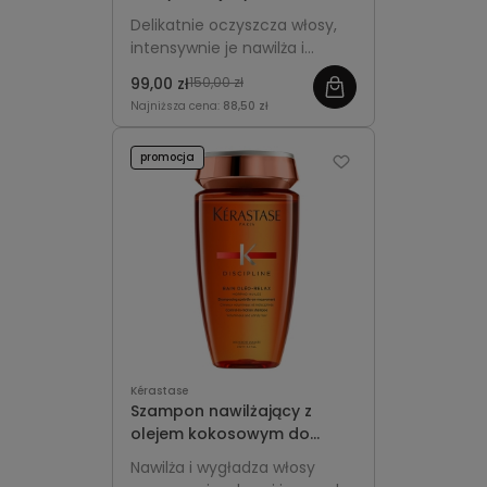
Kérastase Gloss Absolu
Delikatnie oczyszcza włosy,
Hydra-Glaze
intensywnie je nawilża i
nadaje im świetlisty blask bez
99,00 zł
150,00 zł
obciążania.
Najniższa cena:
88,50 zł
promocja
Kérastase
Szampon nawilżający z
olejem kokosowym do
włosów puszących się -
Nawilża i wygładza włosy
Kérastase Discipline Oléo-