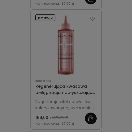
chroniąc przed puszeniem i
Najniższa cena:
180,00 zł
utratą blasku.
promocja
Kérastase
Regenerująca kwasowa
pielęgnacja nabłyszczająca
włosy koloryzowane -
Regeneruje włókna włosów
Kérastase Chroma Absolu
koloryzowanych, wzmacnia je
Soin Acide Gloss 210ml
od środka, nadaje intensywny
169,00 zł
230,00 zł
połysk i gładkość pasmom.
Najniższa cena:
157,00 zł