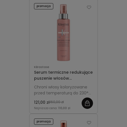
miękkość i połysk, idealne do
promocja
torebki w formacie 30 ml.
Kérastase
Serum termiczne redukujące
puszenie włosów
koloryzowanych -
Chroni włosy koloryzowane
Kérastase Chroma Absolu
przed temperaturą do 230°C,
Sérum Thermique 150ml
wygładza pasma i redukuje
121,00 zł
160,00 zł
puszenie, ułatwiając
Najniższa cena:
110,00 zł
codzienną stylizację.
promocja