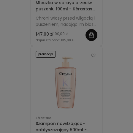
Mleczko w sprayu przeciw
puszeniu 190ml - Kérastase
Gloss Absolu Anti-Frizz
Chroni włosy przed wilgocią i
Glaze
puszeniem, nadając im blask,
miękkość i gładką strukturę.
147,00 zł
190,00 zł
Najniższa cena:
135,00 zł
promocja
Kérastase
Szampon nawilżająco-
nabłyszczający 500ml -