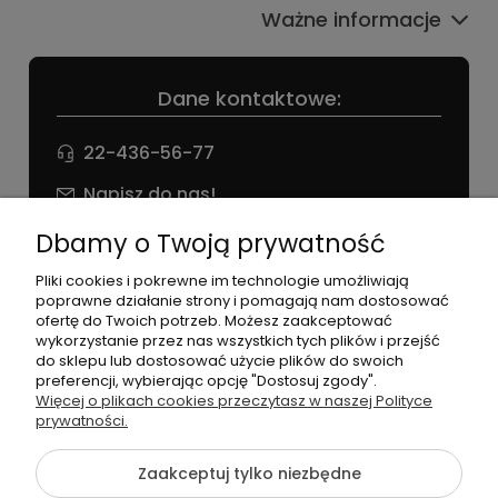
Ważne informacje
Dane kontaktowe:
22-436-56-77
Napisz do nas!
NIP: 826 186 42 29
Dbamy o Twoją prywatność
Pliki cookies i pokrewne im technologie umożliwiają
poprawne działanie strony i pomagają nam dostosować
ofertę do Twoich potrzeb. Możesz zaakceptować
wykorzystanie przez nas wszystkich tych plików i przejść
do sklepu lub dostosować użycie plików do swoich
preferencji, wybierając opcję "Dostosuj zgody".
©2026 Wszelkie Prawa Zastrzeżone | agneess sklep
Więcej o plikach cookies przeczytasz w naszej Polityce
internetowy
prywatności.
Szablon Flex by
Ecommercy
Zaakceptuj tylko niezbędne