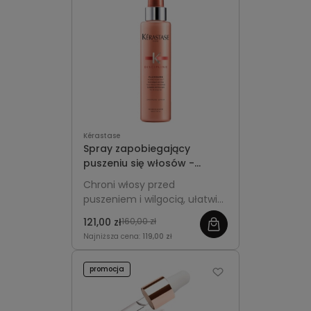
Kérastase
Spray zapobiegający
puszeniu się włosów -
Kérastase Discipline
Chroni włosy przed
Fluidissime 150ml
puszeniem i wilgocią, ułatwia
rozczesywanie, wygładza
121,00 zł
160,00 zł
pasma i zapewnia
Najniższa cena:
119,00 zł
termoochronę do 230°C.
promocja