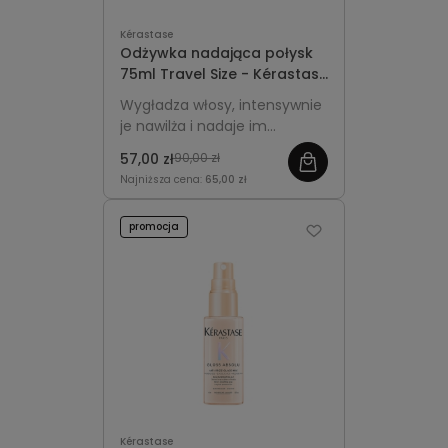
Kérastase
Odżywka nadająca połysk
75ml Travel Size - Kérastase
Gloss Absolu Insta-Glaze
Wygładza włosy, intensywnie
je nawilża i nadaje im
lustrzany blask bez
57,00 zł
90,00 zł
obciążania.
Najniższa cena:
65,00 zł
promocja
Kérastase