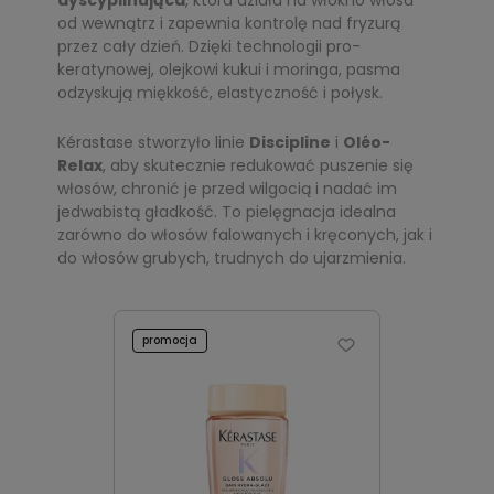
dyscyplinująca
, która działa na włókno włosa
od wewnątrz i zapewnia kontrolę nad fryzurą
przez cały dzień. Dzięki technologii pro-
keratynowej, olejkowi kukui i moringa, pasma
odzyskują miękkość, elastyczność i połysk.
Kérastase stworzyło linie
Discipline
i
Oléo-
Relax
, aby skutecznie redukować puszenie się
włosów, chronić je przed wilgocią i nadać im
jedwabistą gładkość. To pielęgnacja idealna
zarówno do włosów falowanych i kręconych, jak i
do włosów grubych, trudnych do ujarzmienia.
promocja