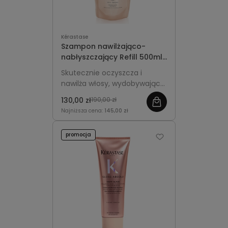
Kérastase
Szampon nawilżająco-
nabłyszczający Refill 500ml
- Kérastase Gloss Absolu
Skutecznie oczyszcza i
Hydra-Glaze
nawilża włosy, wydobywając
ich świetlisty blask.
130,00 zł
190,00 zł
Ekologiczne opakowanie Refill
Najniższa cena:
145,00 zł
do uzupełniania.
promocja