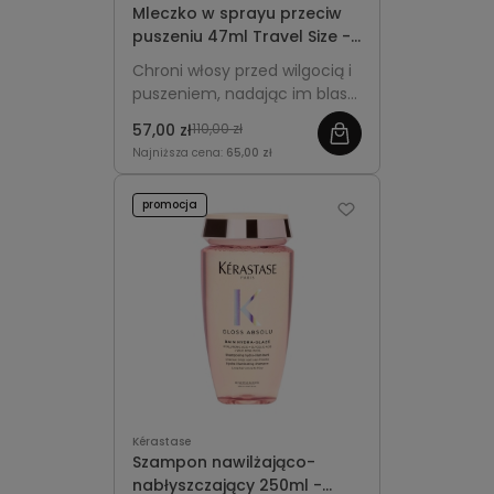
Mleczko w sprayu przeciw
puszeniu 47ml Travel Size -
Kérastase Gloss Absolu
Chroni włosy przed wilgocią i
Anti-Frizz Glaze (1)
puszeniem, nadając im blask,
miękkość i gładką strukturę.
57,00 zł
110,00 zł
Najniższa cena:
65,00 zł
promocja
Kérastase
Szampon nawilżająco-
nabłyszczający 250ml -