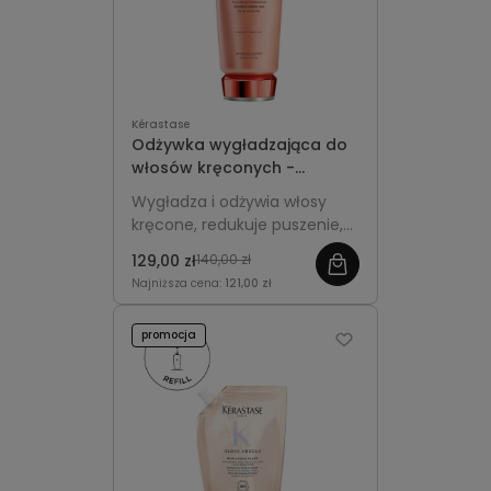
Kérastase
Odżywka wygładzająca do
włosów kręconych -
Kérastase Discipline 200ml
Wygładza i odżywia włosy
kręcone, redukuje puszenie,
nadaje pasmom połysk oraz
129,00 zł
140,00 zł
miękkość, ułatwiając
Najniższa cena:
121,00 zł
codzienną stylizację.
promocja