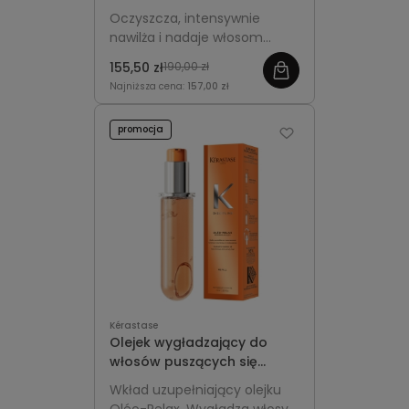
Kérastase Gloss Absolu
Oczyszcza, intensywnie
Hydra-Glaze
nawilża i nadaje włosom
zdrowy blask, pozostawiając
155,50 zł
190,00 zł
je gładkie i miękkie w dotyku.
Najniższa cena:
157,00 zł
promocja
Kérastase
Olejek wygładzający do
włosów puszących się
wkład uzupełniający -
Wkład uzupełniający olejku
Kérastase Discipline Oléo-