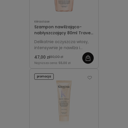
Kérastase
Szampon nawilżająco-
nabłyszczający 80ml Travel
Size - Kérastase Gloss
Delikatnie oczyszcza włosy,
Absolu Hydra-Glaze
intensywnie je nawilża i
nadaje im świetlisty blask bez
47,00 zł
80,00 zł
obciążania.
Najniższa cena:
55,00 zł
promocja