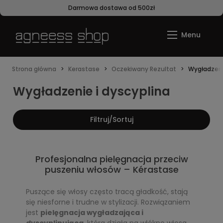
Darmowa dostawa od 500zł
Strona główna
Kerastase
Oczekiwany Rezultat
Wygładzeni
Wygładzenie i dyscyplina
Filtruj/Sortuj
Profesjonalna pielęgnacja przeciw
puszeniu włosów – Kérastase
Puszące się włosy często tracą gładkość, stają
się niesforne i trudne w stylizacji. Rozwiązaniem
jest
pielęgnacja wygładzająca i