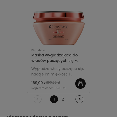
Kérastase
Maska wygładzająca do
włosów puszących się -
Kérastase Discipline 200ml
Wygładza włosy puszące się,
nadaje im miękkość i
elastyczność, redukuje
169,00 zł
190,00 zł
puszenie oraz ułatwia
Najniższa cena:
155,00 zł
codzienną stylizację.
1
2