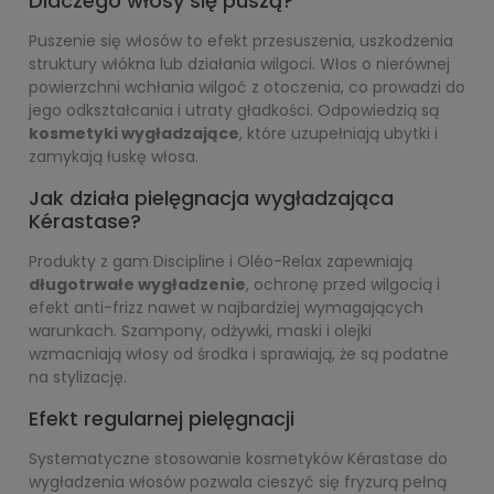
Dlaczego włosy się puszą?
Puszenie się włosów to efekt przesuszenia, uszkodzenia
struktury włókna lub działania wilgoci. Włos o nierównej
powierzchni wchłania wilgoć z otoczenia, co prowadzi do
jego odkształcania i utraty gładkości. Odpowiedzią są
kosmetyki wygładzające
, które uzupełniają ubytki i
zamykają łuskę włosa.
Jak działa pielęgnacja wygładzająca
Kérastase?
Produkty z gam Discipline i Oléo-Relax zapewniają
długotrwałe wygładzenie
, ochronę przed wilgocią i
efekt anti-frizz nawet w najbardziej wymagających
warunkach. Szampony, odżywki, maski i olejki
wzmacniają włosy od środka i sprawiają, że są podatne
na stylizację.
Efekt regularnej pielęgnacji
Systematyczne stosowanie kosmetyków Kérastase do
wygładzenia włosów pozwala cieszyć się fryzurą pełną