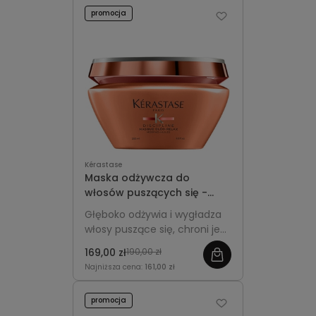
promocja
Kérastase
Maska odżywcza do
włosów puszących się -
Kérastase Discipline Oléo-
Głęboko odżywia i wygładza
Relax 200ml
włosy puszące się, chroni je
przed wilgocią, nadaje im
169,00 zł
190,00 zł
blask oraz długotrwałą
Najniższa cena:
161,00 zł
kontrolę fryzury.
promocja