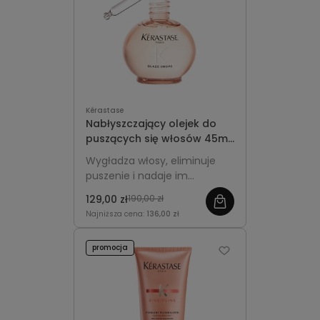
Kérastase
Nabłyszczający olejek do
puszących się włosów 45ml
- Kérastase Gloss Absolu
Wygładza włosy, eliminuje
Glaze Drops
puszenie i nadaje im
intensywny połysk oraz
129,00 zł
190,00 zł
jedwabistą miękkość.
Najniższa cena:
136,00 zł
promocja