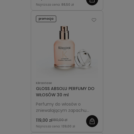
pasma, przywracając im
Najniższa cena:
88,50 zł
miękkość, elastyczność i
połysk.
promocja
Kérastase
GLOSS ABSOLU PERFUMY DO
WŁOSÓW 30 ml
Perfumy do włosów o
zniewalającym zapachu
Gloss Absolu - utrzymują się
119,00 zł
180,00 zł
przez cały dzień, otulając
Najniższa cena:
139,00 zł
włosy luksusową aurą. Nadają