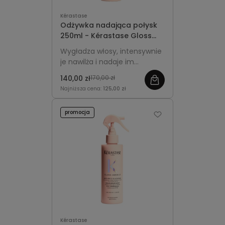
Kérastase
Odżywka nadająca połysk
250ml - Kérastase Gloss
Absolu Insta-Glaze
Wygładza włosy, intensywnie
je nawilża i nadaje im
lustrzany blask bez
140,00 zł
170,00 zł
obciążania.
Najniższa cena:
125,00 zł
promocja
Kérastase