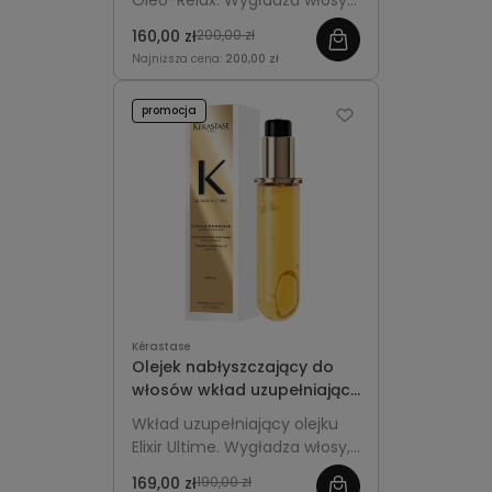
Oléo-Relax. Wygładza włosy
Relax Refill 75ml
puszące się, chroni przed
160,00 zł
200,00 zł
wilgocią i puszeniem oraz
Najniższa cena:
200,00 zł
dodaje blasku i miękkości.
promocja
Kérastase
Olejek nabłyszczający do
włosów wkład uzupełniający
- Kérastase Elixir Ultime
Wkład uzupełniający olejku
Refill 75ml
Elixir Ultime. Wygładza włosy,
nadaje im połysk i miękkość,
169,00 zł
190,00 zł