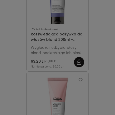
L'Oréal Professionnel
Rozświetlająca odżywka do
włosów blond 200ml -
L'Oréal Professionnel
Wygładza i odżywia włosy
Blondifier
blond, podkreślając ich blask,
miękkość i naturalną
63,20 zł
79,00 zł
świetlistość.
Najniższa cena:
60,00 zł