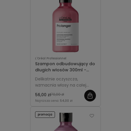
L'Oréal Professionnel
Szampon odbudowujący do
długich włosów 300ml -
L'Oréal Professionnel Pro
Delikatnie oczyszcza,
Longer
wzmacnia włosy na całej
długości i zapobiega ich
56,00 zł
70,00 zł
przerzedzaniu, nadając im
Najniższa cena:
54,00 zł
zdrowy wygląd i blask.
promocja