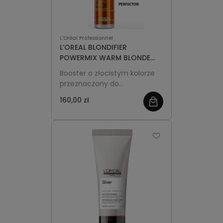
L'Oréal Professionnel
L’OREAL BLONDIFIER
POWERMIX WARM BLONDE
PERFECTOR 150 ml
Booster o złocistym kolorze
przeznaczony do
podkreślenia ciepłych odcieni
160,00 zł
blond. PROFESJONALNA
FORMUŁA. Specjalnie
wyselekcjonowany beżowy
pigment należy zmieszać z
maską BLONDIFIER w celu
wzmocnienia ciepłych
odcieni blond i beżowych
refleksów.