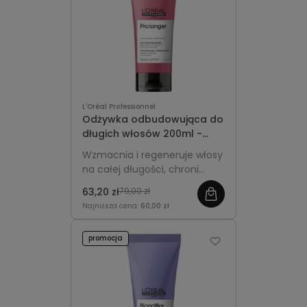
Ionene, maska chroni włosy,
odżywia je i pomaga
utrzymać kolor bardziej
jednolitym
.
L'Oréal Professionnel
Odżywka odbudowująca do
długich włosów 200ml -
L'Oréal Professionnel Pro
Wzmacnia i regeneruje włosy
Longer
na całej długości, chroni
końcówki przed
63,20 zł
79,00 zł
przerzedzaniem i nadaje im
Najniższa cena:
60,00 zł
miękkość oraz blask.
promocja