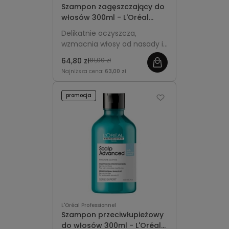
Szampon zagęszczający do
włosów 300ml - L'Oréal
Professionnel Serioxyl
Delikatnie oczyszcza,
Advanced
wzmacnia włosy od nasady i
dodaje im objętości,
64,80 zł
81,00 zł
wspierając efekt gęstszej i
Najniższa cena:
63,00 zł
pełniejszej fryzury.
promocja
L'Oréal Professionnel
Szampon przeciwłupieżowy
do włosów 300ml - L'Oréal