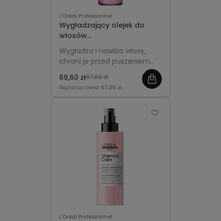
L'Oréal Professionnel
Wygładzający olejek do
włosów
niezdyscyplinowanych
Wygładza i nawilża włosy,
125ml - L'Oréal
chroni je przed puszeniem
Professionnel Liss Unlimited
oraz wilgocią, nadając im
69,60 zł
87,00 zł
miękkość, blask i
Najniższa cena:
67,00 zł
elastyczność.
L'Oréal Professionnel