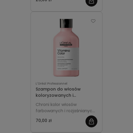
odcieni blond.
PROFESJONALNA FORMUŁA.
Specjalnie dobrane niebieskie
pigmenty należy zmieszać z
maską BLONDIFIER w celu
neutralizacji miedzianych
refleksów.
L'Oréal Professionnel
Szampon do włosów
koloryzowanych i
rozjaśnianych 300ml L'Oréal
Chroni kolor włosów
Professionnel Vitamino
farbowanych i rozjaśnianych,
Color
zapobiega blaknięciu i nadaje
70,00 zł
intensywny blask. Delikatnie
oczyszcza, wzmacnia i