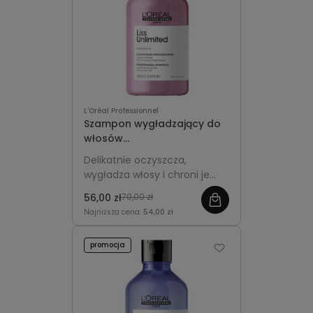
L'Oréal Professionnel
Szampon wygładzający do
włosów
niezdyscyplinowanych
Delikatnie oczyszcza,
300ml - L'Oréal
wygładza włosy i chroni je
Professionnel Liss Unlimited
przed puszeniem,
56,00 zł
70,00 zł
zapewniając miękkość oraz
Najniższa cena:
54,00 zł
kontrolę nad fryzurą.
promocja