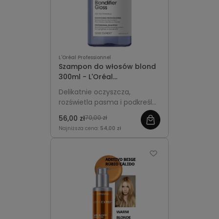
L'Oréal Professionnel
Szampon do włosów blond
300ml - L'Oréal
Professionnel Blondifier
Delikatnie oczyszcza,
Gloss
rozświetla pasma i podkreśla
blask włosów blond, nadając
56,00 zł
70,00 zł
im gładkość i miękkość.
Najniższa cena:
54,00 zł