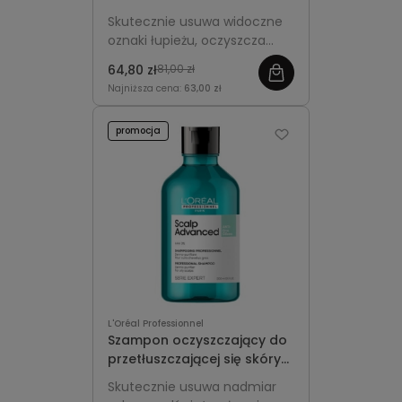
Professionnel Scalp
Skutecznie usuwa widoczne
Advanced Anti-Dandruff
oznaki łupieżu, oczyszcza
skórę głowy i przywraca jej
64,80 zł
81,00 zł
komfort oraz równowagę.
Najniższa cena:
63,00 zł
promocja
L'Oréal Professionnel
Szampon oczyszczający do
przetłuszczającej się skóry
głowy 300ml - L'Oréal
Skutecznie usuwa nadmiar
Professionnel Scalp