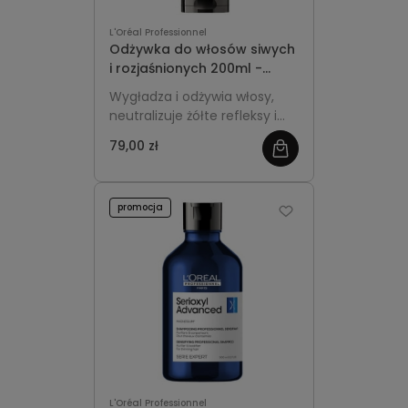
L'Oréal Professionnel
Odżywka do włosów siwych
i rozjaśnionych 200ml -
L'Oréal Professionnel Silver
Wygładza i odżywia włosy,
neutralizuje żółte refleksy i
podkreśla chłodny, świetlisty
79,00 zł
odcień.
promocja
L'Oréal Professionnel