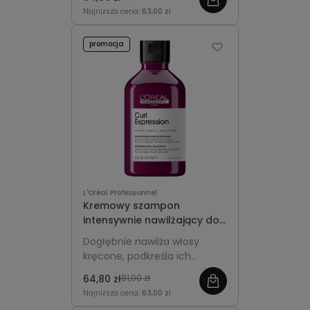
wrażliwej skórze głowy.
Najniższa cena:
63,00 zł
promocja
L'Oréal Professionnel
Kremowy szampon
intensywnie nawilżający do
włosów kręconych 300ml -
Dogłębnie nawilża włosy
L'Oréal Professionnel Curl
kręcone, podkreśla ich
Expression
miękkość, elastyczność i
64,80 zł
81,00 zł
naturalny blask.
Najniższa cena:
63,00 zł