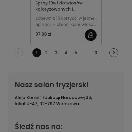
Spray 10w1 do włosów
koloryzowanych i
rozjaśnianych 190ml L'Oréal
Zapewnia 10 korzyści w jednej
Professionnel Vitamino
aplikacji – chroni kolor włosów
Color
farbowanych, ułatwia
87,00 zł
stylizację i zabezpiecza przed
wysoką temperaturą. Nadaje
blask, wygładza i wzmacnia
1
2
3
4
5
...
10
włosy, zapobiegając puszeniu
i uszkodzeniom.
Nasz salon fryzjerski
Aleja Komisji Edukacji Narodowej 36,
lokal U-47, 02-797 Warszawa
Śledź nas na: