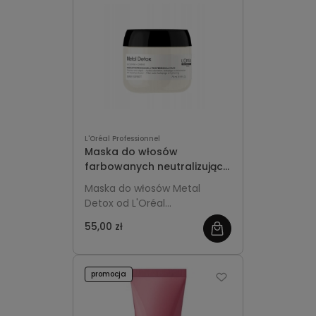
L'Oréal Professionnel
Maska do włosów
farbowanych neutralizująca
metale 75ml L'Oréal
Maska do włosów Metal
Professionnel
Detox od L'Oréal
Professionnel to
55,00 zł
profesjonalna maska
zabezpieczająca włosy,
idealna do stosowania po
promocja
zabiegach koloryzacji lub
dekoloryzacji. Dzięki formule
wzbogaconej o Glikoaminę i