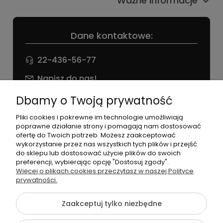
Ważne informacje
Dane kontaktowe:
22-436-56-77
Napisz do nas!
NIP: 826 186 42 29
Dbamy o Twoją prywatność
Pliki cookies i pokrewne im technologie umożliwiają
poprawne działanie strony i pomagają nam dostosować
ofertę do Twoich potrzeb. Możesz zaakceptować
wykorzystanie przez nas wszystkich tych plików i przejść
do sklepu lub dostosować użycie plików do swoich
preferencji, wybierając opcję "Dostosuj zgody".
©2026 Wszelkie Prawa Zastrzeżone | agneess sklep
Więcej o plikach cookies przeczytasz w naszej Polityce
internetowy
prywatności.
Szablon Flex by
Ecommercy
Zaakceptuj tylko niezbędne