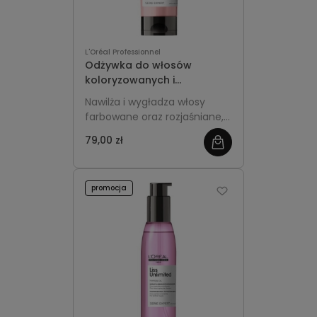
L'Oréal Professionnel
Odżywka do włosów
koloryzowanych i
rozjaśnianych 200ml L'Oréal
Nawilża i wygładza włosy
Professionnel Vitamino
farbowane oraz rozjaśniane,
Color
chroniąc intensywność
79,00 zł
koloru. Ułatwia
rozczesywanie, dodaje blasku
i sprawia, że włosy stają się
promocja
miękkie oraz elastyczne.