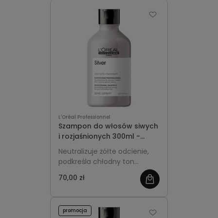
wygładza włosy, zachowując
ich zdrowy wygląd na dłużej.
L'Oréal Professionnel
Szampon do włosów siwych
i rozjaśnionych 300ml -
L'Oréal Professionnel Silver
Neutralizuje żółte odcienie,
podkreśla chłodny ton
włosów i nadaje im świetlisty
70,00 zł
blask.
promocja