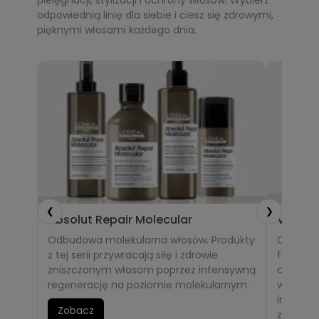
pielęgnacji, stylizacji i ochrony włosów. Wybierz
odpowiednią linię dla siebie i ciesz się zdrowymi,
pięknymi włosami każdego dnia.
❮
❯
Absolut Repair Molecular
Vitami
Odbudowa molekularna włosów. Produkty
Ochrona
z tej serii przywracają siłę i zdrowie
farbowa
zniszczonym włosom poprzez intensywną
chronią 
regenerację na poziomie molekularnym.
wzmacni
intensy
Zobacz
zdrowy b