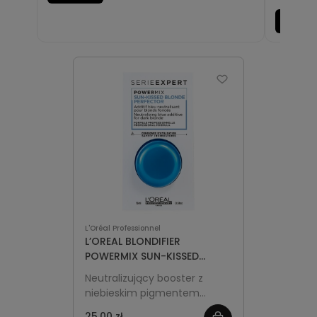
Zobac
L'Oréal Professionnel
L’OREAL BLONDIFIER
POWERMIX SUN-KISSED
PERFECTOR 15ml
Neutralizujący booster z
niebieskim pigmentem
przeznaczony do ciemnych
25,00 zł