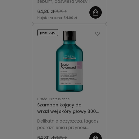
sebum, odświeża włosy i
Advanced Anti-Oiliness
przywraca równowagę skórze
64,80 zł
81,00 zł
głowy podatnej na
Najniższa cena:
54,00 zł
przetłuszczanie.
promocja
L'Oréal Professionnel
Szampon kojący do
wrażliwej skóry głowy 300ml
- L'Oréal Professionnel
Delikatnie oczyszcza, łagodzi
Scalp Advanced Anti-
podrażnienia i przynosi
Discomfort
natychmiastowy komfort
64,80 zł
81,00 zł