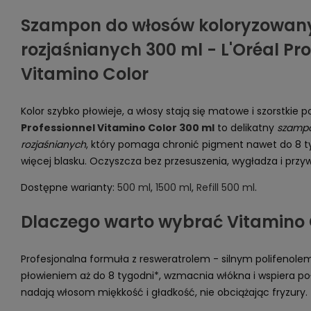
Szampon do włosów koloryzowany
rozjaśnianych 300 ml - L'Oréal Pro
Vitamino Color
Kolor szybko płowieje, a włosy stają się matowe i szorstkie
Professionnel Vitamino Color 300 ml
to delikatny
szampo
rozjaśnianych
, który pomaga chronić pigment nawet do 8 t
więcej blasku. Oczyszcza bez przesuszenia, wygładza i przy
Dostępne warianty:
500 ml
,
1500 ml
,
Refill 500 ml
.
Dlaczego warto wybrać Vitamino 
Profesjonalna formuła z resweratrolem - silnym polifenolem
płowieniem aż do 8 tygodni*, wzmacnia włókna i wspiera poł
nadają włosom miękkość i gładkość, nie obciążając fryzury.