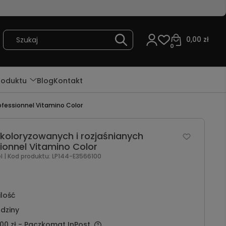
0,00 zł
0
roduktu
Blog
Kontakt
ofessionnel Vitamino Color
oloryzowanych i rozjaśnianych
ionnel Vitamino Color
el
| Kod produktu:
LP144-E3566100
ilość
dziny
00 zł
- Paczkomat InPost