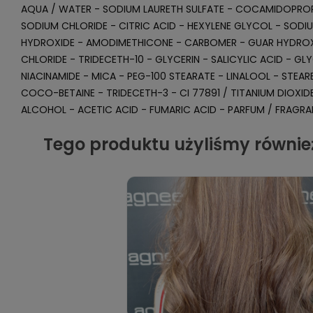
AQUA / WATER - SODIUM LAURETH SULFATE - COCAMIDOPROPY
SODIUM CHLORIDE - CITRIC ACID - HEXYLENE GLYCOL - SODI
HYDROXIDE - AMODIMETHICONE - CARBOMER - GUAR HYDRO
CHLORIDE - TRIDECETH-10 - GLYCERIN - SALICYLIC ACID - GL
NIACINAMIDE - MICA - PEG-100 STEARATE - LINALOOL - STEA
COCO-BETAINE - TRIDECETH-3 - CI 77891 / TITANIUM DIOXID
ALCOHOL - ACETIC ACID - FUMARIC ACID - PARFUM / FRAGRANCE
Tego produktu użyliśmy równie