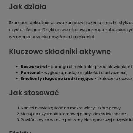
Jak działa
Szampon delikatnie usuwa zanieczyszczenia i resztki stylizac
czyste i lśniące. Dzięki resweratrolowi pomaga zabezpieczy
wzmacnia uczucie nawilżenia i miękkości.
Kluczowe składniki aktywne
Resweratrol
- pomaga chronić kolor przed płowieniem i
Pantenol
- wygładza, nadaje miękkość i elastyczność,
Emolienty i łagodne środki myjące
- skutecznie oczysz
Jak stosować
Nanieś niewielką ilość na mokre włosy i skórę głowy.
Masuj do uzyskania kremowej piany i dokładnie spłucz.
Powtórz mycie w razie potrzeby. Następnie użyj odżywki l