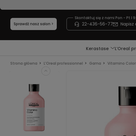
Skontaktuj się z nami Pon - Pt I 9
22-436-56-77
Napisz 
Sprawdź nasz salon >
Kerastase
L’Oreal p
Strona główna
L’Oreal professionnel
Gama
Vitamino Color