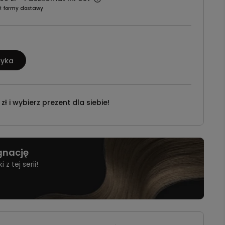
ź formy dostawy
zyka
ł i wybierz prezent dla siebie!
ęgnację
z tej serii!