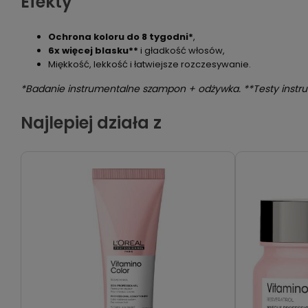
Efekty
Ochrona koloru do 8 tygodni*
,
6x więcej blasku**
i gładkość włosów,
Miękkość, lekkość i łatwiejsze rozczesywanie.
*Badanie instrumentalne szampon + odżywka. **Testy instr
Najlepiej działa z