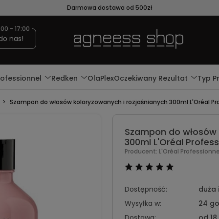
Darmowa dostawa od 500zł
:00 - 17:00
do nas!
rofessionnel
Redken
OlaPlex
Oczekiwany Rezultat
Typ P
Szampon do włosów koloryzowanych i rozjaśnianych 300ml L'Oréal Pr
Szampon do włosów k
300ml L'Oréal Profess
Producent:
L'Oréal Professionn
Dostępność:
duża 
Wysyłka w:
24 go
Dostawa:
od 18,