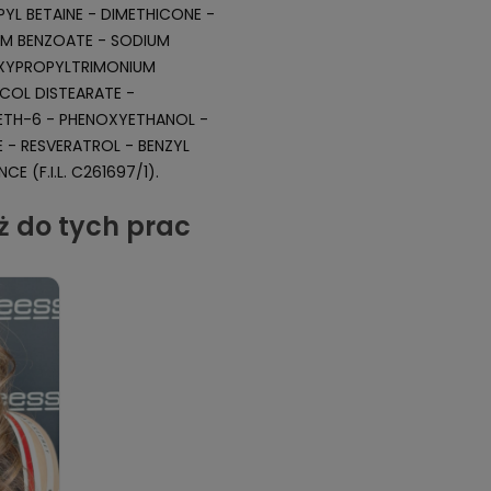
L BETAINE - DIMETHICONE -
UM BENZOATE - SODIUM
XYPROPYLTRIMONIUM
YCOL DISTEARATE -
RETH-6 - PHENOXYETHANOL -
E - RESVERATROL - BENZYL
 (F.I.L. C261697/1).
ż do tych prac