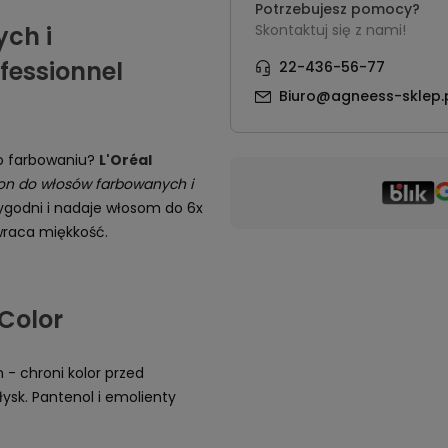
Potrzebujesz pomocy?
ch i
Skontaktuj się z nami!
fessionnel
22-436-56-77
Biuro@agneess-sklep.
 po farbowaniu?
L'Oréal
n do włosów farbowanych i
ygodni i nadaje włosom do 6x
wraca miękkość.
Color
 - chroni kolor przed
ysk. Pantenol i emolienty