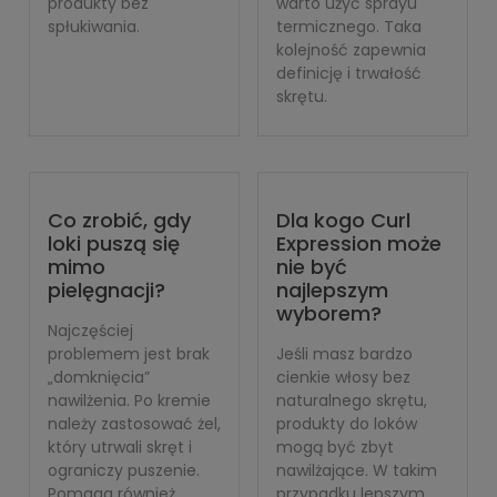
produkty bez
warto użyć sprayu
spłukiwania.
termicznego. Taka
kolejność zapewnia
definicję i trwałość
skrętu.
Co zrobić, gdy
Dla kogo Curl
loki puszą się
Expression może
mimo
nie być
pielęgnacji?
najlepszym
wyborem?
Najczęściej
problemem jest brak
Jeśli masz bardzo
„domknięcia”
cienkie włosy bez
nawilżenia. Po kremie
naturalnego skrętu,
należy zastosować żel,
produkty do loków
który utrwali skręt i
mogą być zbyt
ograniczy puszenie.
nawilżające. W takim
Pomaga również
przypadku lepszym