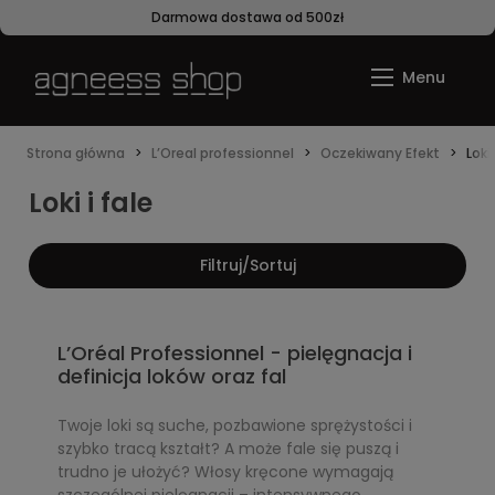
Darmowa dostawa od 500zł
Strona główna
L’Oreal professionnel
Oczekiwany Efekt
Loki 
Loki i fale
Filtruj/Sortuj
L’Oréal Professionnel - pielęgnacja i
definicja loków oraz fal
Twoje loki są suche, pozbawione sprężystości i
szybko tracą kształt? A może fale się puszą i
trudno je ułożyć? Włosy kręcone wymagają