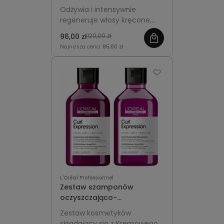
Professionnel Curl
Odżywia i intensywnie
Expression
regeneruje włosy kręcone,
podkreślając ich sprężystość,
96,00 zł
120,00 zł
miękkość i zdrowy wygląd.
Najniższa cena:
85,00 zł
L'Oréal Professionnel
Zestaw szamponów
oczyszczająco-
nawilżających do włosów
Zestaw kosmetyków
kręconych i suchych L'Oréal
składający się z Kremowego