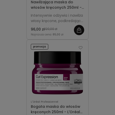
Nawilżająca maska do
włosów kręconych 250ml -
L'Oréal Professionnel Curl
Intensywnie odżywia i nawilża
Expression
włosy kręcone, podkreślając
ich sprężystość, miękkość i
96,00 zł
120,00 zł
naturalny blask.
Najniższa cena:
85,00 zł
promocja
L'Oréal Professionnel
Bogata maska do włosów
kręconych 250ml - L'Oréal