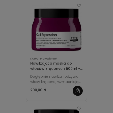
pojemność idealna do
częstego stosowania.
L'Oréal Professionnel
Nawilżająca maska do
włosów kręconych 500ml -
L'Oréal Professionnel Curl
Dogłębnie nawilża i odżywia
Expression
włosy kręcone, wzmacniając
ich strukturę i podkreślając
200,00 zł
elastyczność. Większa,
ekonomiczna pojemność
idealna do regularnej
pielęgnacji.