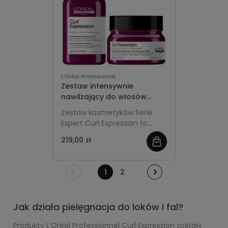
L'Oréal Professionnel
Zestaw intensywnie
nawilżający do włosów
kręconych i suchych |
Zestaw kosmetyków Serie
kremowy szampon, maska
Expert Curl Expression to
L'Oréal Serie Expert Curl
profesjonalne produkty do
Expression
219,00 zł
pielęgnacji włosów kręconych
i falowanych. Składa się z
kremowego szamponu
1
2
intensywnie nawilżającego
oraz intensywnie nawilżającej
bogatej maski. Szampon
Jak działa pielęgnacja do loków i fal?
delikatnie oczyszcza skórę
głowy i włosy, jednocześnie
Produkty L’Oréal Professionnel Curl Expression zostały