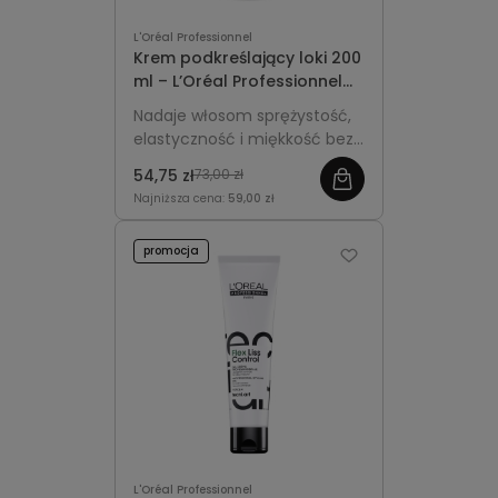
L'Oréal Professionnel
Krem podkreślający loki 200
ml – L’Oréal Professionnel
Tecni.Art Flex Curl Bounce
Nadaje włosom sprężystość,
elastyczność i miękkość bez
efektu sztywności. Chroni loki
54,75 zł
73,00 zł
przed wilgocią i puszeniem,
Najniższa cena:
59,00 zł
definiuje skręt i zapewnia
naturalny, trwały efekt przez
promocja
cały dzień.
L'Oréal Professionnel