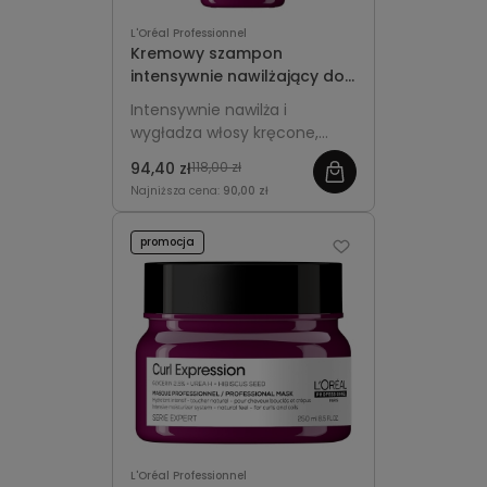
L'Oréal Professionnel
Kremowy szampon
intensywnie nawilżający do
włosów kręconych 500ml z
Intensywnie nawilża i
pompką - L'Oréal
wygładza włosy kręcone,
Professionnel Curl
podkreśla sprężystość loków i
Expression
94,40 zł
118,00 zł
fal. Wygodna pompka
Najniższa cena:
90,00 zł
ułatwia codzienne
stosowanie.
promocja
L'Oréal Professionnel