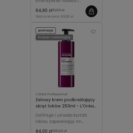
intensywnie nawilża i
Professionnel Curl
podkreśla sprężystość loków
Expression
64,80 zł
81,00 zł
oraz fal.
Najniższa cena:
63,00 zł
promocja
Produkt niedostępny
L'Oréal Professionnel
Żelowy krem podkreślający
skręt loków 250ml - L'Oréal
Professionnel Curl
Definiuje i utrwala kształt
Expression
loków, zapewniając im
sprężystość, miękkość i
84,00 zł
105,00 zł