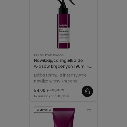
L'Oréal Professionnel
Nawilżająca mgiełka do
włosów kręconych 190ml -
L'Oréal Professionnel Curl
Lekka formuła intensywnie
Expression
nawilża włosy kręcone,
odświeża skręt między
84,00 zł
105,00 zł
myciami i nadaje lokom
Najniższa cena:
81,00 zł
sprężystość oraz blask.
promocja