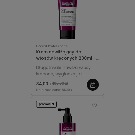
L'Oréal Professionnel
Krem nawilżający do
włosów kręconych 200ml -
L'Oréal Professionnel Curl
Długotrwale nawilża włosy
Expression
kręcone, wygładza je i
redukuje puszenie,
84,00 zł
105,00 zł
podkreślając naturalny skręt i
Najniższa cena:
81,00 zł
sprężystość loków.
promocja