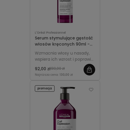
L'Oréal Professionnel
Serum stymulujące gęstość
włosów kręconych 90ml -
L'Oréal Professionnel Curl
Wzmacnia włosy u nasady,
Expression Treatment
wspiera ich wzrost i poprawia
gęstość, jednocześnie
92,00 zł
130,00 zł
podkreślając sprężystość
Najniższa cena:
130,00 zł
loków i fal.
promocja