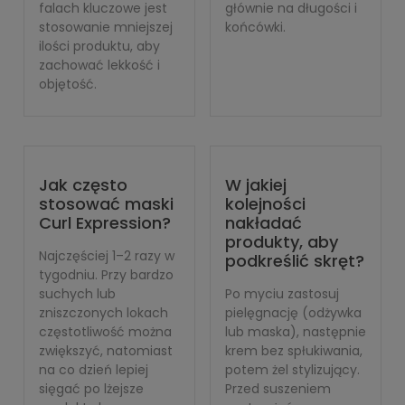
falach kluczowe jest
głównie na długości i
stosowanie mniejszej
końcówki.
ilości produktu, aby
zachować lekkość i
objętość.
Jak często
W jakiej
stosować maski
kolejności
Curl Expression?
nakładać
produkty, aby
Najczęściej 1–2 razy w
podkreślić skręt?
tygodniu. Przy bardzo
suchych lub
Po myciu zastosuj
zniszczonych lokach
pielęgnację (odżywka
częstotliwość można
lub maska), następnie
zwiększyć, natomiast
krem bez spłukiwania,
na co dzień lepiej
potem żel stylizujący.
sięgać po lżejsze
Przed suszeniem