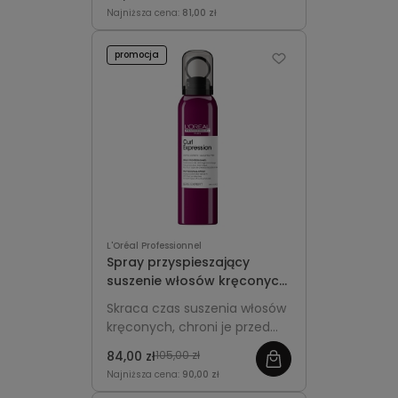
naturalny blask bez efektu
Najniższa cena:
81,00 zł
sztywności.
promocja
L'Oréal Professionnel
Spray przyspieszający
suszenie włosów kręconych
150ml - L'Oréal
Skraca czas suszenia włosów
Professionnel Curl
kręconych, chroni je przed
Expression
wysoką temperaturą i
84,00 zł
105,00 zł
podkreśla sprężystość loków
Najniższa cena:
90,00 zł
oraz fal.