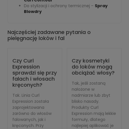
Curl Contour
Do stylizacji i ochrony termicznej –
Spray
Blowdry
Najczęściej zadawane pytania o
pielęgnację loków i fal
Czy Curl
Czy kosmetyki
Expression
do loków mogą
sprawdzi się przy
obciążać włosy?
falach i włosach
Tak, jeśli zostaną
kręconych?
nałożone w
Tak. Linia Curl
nadmiarze lub zbyt
Expression została
blisko nasady.
zaprojektowana
Produkty Curl
zarówno do włosów
Expression mają lekkie
falowanych, jak i
formuły, dlatego
kręconych. Przy
najlepiej aplikować je