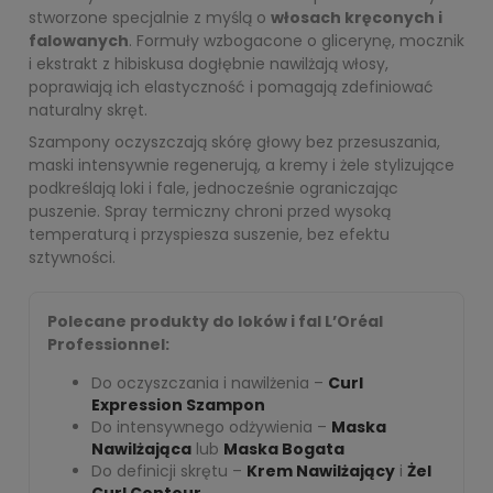
nawilżając i przywracając im
stworzone specjalnie z myślą o
włosach kręconych i
sprężystość. Maska głęboko
falowanych
. Formuły wzbogacone o glicerynę, mocznik
nawilża i odżywia włosy,
i ekstrakt z hibiskusa dogłębnie nawilżają włosy,
dodając im miękkości i
poprawiają ich elastyczność i pomagają zdefiniować
połysku. Zestaw pomoże
naturalny skręt.
wzmocnić i zdefiniować
Szampony oczyszczają skórę głowy bez przesuszania,
naturalne fale i loki,
maski intensywnie regenerują, a kremy i żele stylizujące
pozostawiając włosy piękne,
podkreślają loki i fale, jednocześnie ograniczając
zadbane i pełne życia.
puszenie. Spray termiczny chroni przed wysoką
temperaturą i przyspiesza suszenie, bez efektu
sztywności.
Polecane produkty do loków i fal L’Oréal
Professionnel:
Do oczyszczania i nawilżenia –
Curl
Expression Szampon
Do intensywnego odżywienia –
Maska
Nawilżająca
lub
Maska Bogata
Do definicji skrętu –
Krem Nawilżający
i
Żel