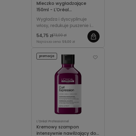
Mleczko wygładzające
150ml - L'Oréal
Professionnel Tecni.Art Liss
Wygładza i dyscyplinuje
Control
włosy, redukuje puszenie i
zapewnia kontrolę fryzury
54,75 zł
73,00 zł
nawet do 24 godzin.
Najniższa cena:
59,00 zł
promocja
L'Oréal Professionnel
Kremowy szampon
intensywnie nawilżający do