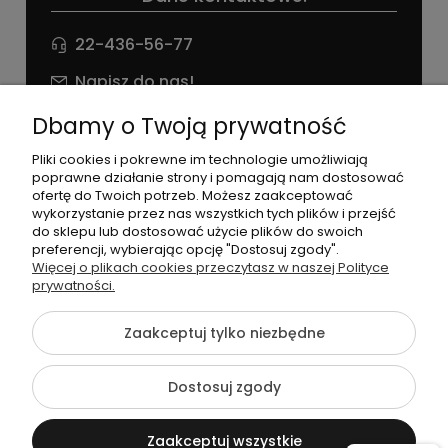
22-436-56-77
Napisz do nas!
NIP: 826 186 42 29
Dbamy o Twoją prywatność
Pliki cookies i pokrewne im technologie umożliwiają
poprawne działanie strony i pomagają nam dostosować
ofertę do Twoich potrzeb. Możesz zaakceptować
wykorzystanie przez nas wszystkich tych plików i przejść
do sklepu lub dostosować użycie plików do swoich
preferencji, wybierając opcję "Dostosuj zgody".
©2026 Wszelkie Prawa Zastrzeżone | agneess sklep
Więcej o plikach cookies przeczytasz w naszej Polityce
internetowy
prywatności.
Szablon Flex by
Ecommercy
Zaakceptuj tylko niezbędne
Dostosuj zgody
Pokaż pełną wersję strony
Zaakceptuj wszystkie
Sklep internetowy Shoper Premium