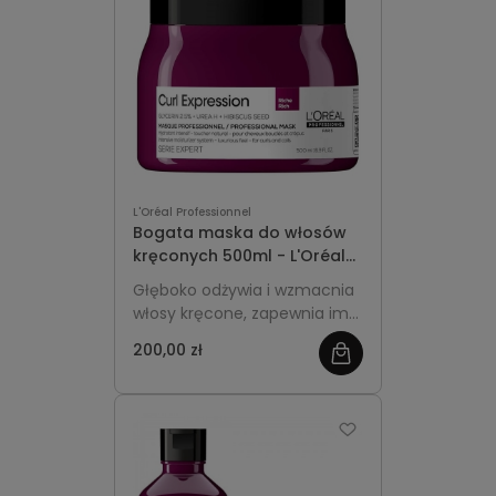
L'Oréal Professionnel
Bogata maska do włosów
kręconych 500ml - L'Oréal
Professionnel Curl
Głęboko odżywia i wzmacnia
Expression
włosy kręcone, zapewnia im
miękkość, elastyczność i
200,00 zł
blask. Większa, ekonomiczna
pojemność idealna do
regularnej pielęgnacji.