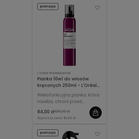
promocja
L'Oréal Professionnel
Pianka 10w1 do włosów
kręconych 250ml - L'Oréal
Professionnel Curl
Wielofunkcyjna pianka, która
Expression
nawilża, chroni przed
puszeniem, definiuje loki i fale
84,00 zł
105,00 zł
oraz ułatwia stylizację włosów
Najniższa cena:
81,00 zł
kręconych.
promocja