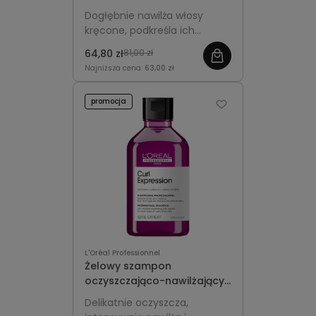
włosów kręconych 300ml -
Dogłębnie nawilża włosy
L'Oréal Professionnel Curl
kręcone, podkreśla ich
Expression
miękkość, elastyczność i
64,80 zł
81,00 zł
naturalny blask.
Najniższa cena:
63,00 zł
promocja
L'Oréal Professionnel
Żelowy szampon
oczyszczająco-nawilżający
do włosów kręconych
Delikatnie oczyszcza,
300ml - L'Oréal