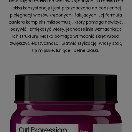
Nawilżająca maska do włosów kręconych: ta maska ma
lekką konsystencję i jest przeznaczona do codziennej
pielęgnacji włosów kręconych i falujących. Jej formuła
zawiera kompleks mikroemulsji, który pomaga nawilżyć,
odżywić i zmiękczyć włosy, jednocześnie wzmacniając
ich strukturę. Maska pomaga wzmocnić skręt włosa,
zwiększyć elastyczność i ułatwić stylizację. Włosy stają
się miękkie, lśniące i pełne blasku.