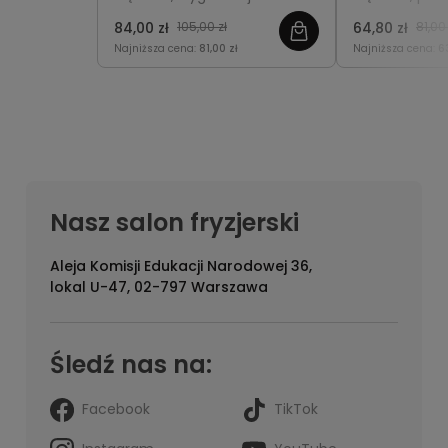
Expression
redukuje puszenie,
miękkość, ela
84,00 zł
105,00 zł
64,80 zł
81,00 
podkreślając naturalny skręt i
naturalny bla
Najniższa cena:
81,00 zł
Najniższa cena:
6
sprężystość loków.
Nasz salon fryzjerski
Aleja Komisji Edukacji Narodowej 36,
lokal U-47, 02-797 Warszawa
Śledź nas na:
Facebook
TikTok