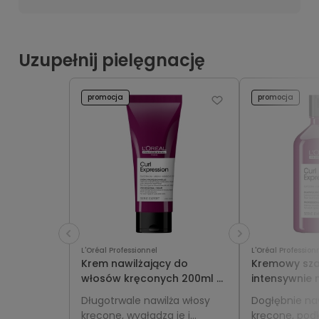
Uzupełnij pielęgnację
promocja
promocja
L'Oréal Professionnel
L'Oréal Profession
Krem nawilżający do
Kremowy sz
włosów kręconych 200ml -
intensywnie 
L'Oréal Professionnel Curl
włosów kręc
Długotrwale nawilża włosy
Dogłębnie naw
Expression
L'Oréal Profe
kręcone, wygładza je i
kręcone, podk