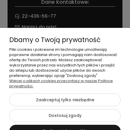
Dane kontaktowe:
22-436-56-77
Napisz do nas!
NIP: 826 186 42 29
Dbamy o Twoją prywatność
Pliki cookies i pokrewne im technologie umożliwiają
poprawne działanie strony i pomagają nam dostosować
ofertę do Twoich potrzeb. Możesz zaakceptować
wykorzystanie przez nas wszystkich tych plików i przejść
do sklepu lub dostosować użycie plików do swoich
preferencji, wybierając opcję "Dostosuj zgody".
©2026 Wszelkie Prawa Zastrzeżone | agneess sklep
Więcej o plikach cookies przeczytasz w naszej Polityce
internetowy
prywatności.
Szablon Flex by
Ecommercy
Zaakceptuj tylko niezbędne
Dostosuj zgody
Pokaż pełną wersję strony