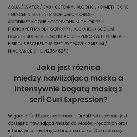
AQUA / WATER / EAU • CETEARYL ALCOHOL • DIMETHICONE
• GLYCERIN • BEHENTRIMONIUM CHLORIDE •
AMODIMETHICONE • CETRIMONIUM CHLORIDE •
PHENOXYETHANOL • ISOPROPYL ALCOHOL • SODIUM
LAURETH SULFATE • LACTIC ACID • HYDROXYETHYL UREA •
HIBISCUS ESCULENTUS SEED EXTRACT • PARFUM /
FRAGRANCE (F.I.L. N286462/1)
Jaka jest różnica
między nawilżającą maską a
intensywnie bogatą maską z
serii Curl Expression?
W gamie Curl Expression marki L'Oreal Professionnel jest
dostępna nawilżająca maska do włosów kręconych oraz
intensywnie nawilżająca bogata maska. Oto czym się