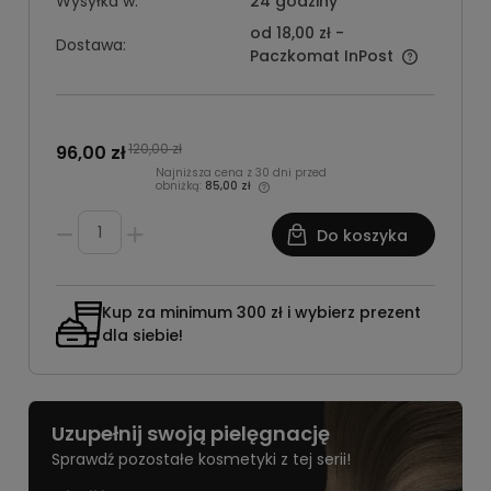
Wysyłka w:
24 godziny
od 18,00 zł
-
Dostawa:
Paczkomat InPost
120,00 zł
96,00 zł
Najniższa cena z 30 dni przed
obniżką:
85,00 zł
Do koszyka
Kup za minimum 300 zł i wybierz prezent
dla siebie!
Uzupełnij swoją pielęgnację
Sprawdź pozostałe kosmetyki z tej serii!