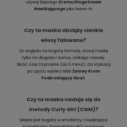
używaj lżejszego
Kremu Długotrwale
Nawilżającego
jako leave-in.
Czy ta maska obciąży cienkie
włosy falowane?
Ze względu na bogatą formułę, stosuj maskę
tylko na długości i końce, unikając nasady.
Skróć czas trzymania (do 5 minut). Do stylizacji
po użyciu wybierz lekki
Żelowy Krem
Podkreślający Skręt
.
Czy ta maska nadaje się do
metody Curly Girl (CGM)?
Maska jest bogata w emolienty i nawilżające
humektanty. Sprawdź listę INCI w naszym