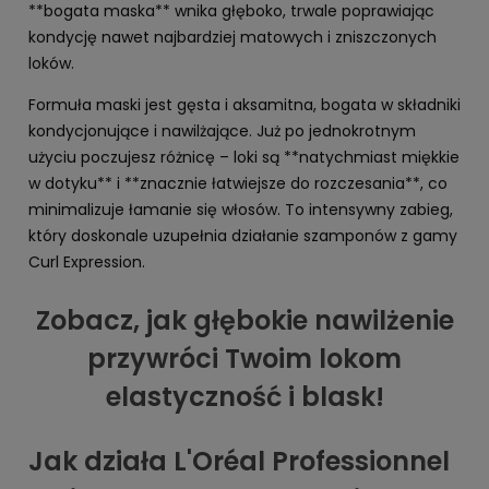
**bogata maska** wnika głęboko, trwale poprawiając
kondycję nawet najbardziej matowych i zniszczonych
loków.
Formuła maski jest gęsta i aksamitna, bogata w składniki
kondycjonujące i nawilżające. Już po jednokrotnym
użyciu poczujesz różnicę – loki są **natychmiast miękkie
w dotyku** i **znacznie łatwiejsze do rozczesania**, co
minimalizuje łamanie się włosów. To intensywny zabieg,
który doskonale uzupełnia działanie szamponów z gamy
Curl Expression.
Zobacz, jak głębokie nawilżenie
przywróci Twoim lokom
elastyczność i blask!
Jak działa L'Oréal Professionnel