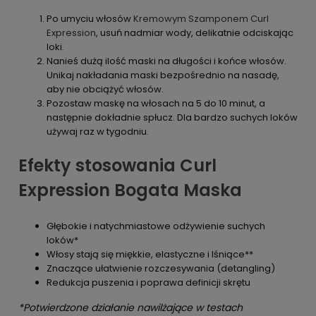
Po umyciu włosów
Kremowym Szamponem Curl
Expression
, usuń nadmiar wody, delikatnie odciskając
loki.
Nanieś dużą ilość maski na długości i końce włosów.
Unikaj nakładania maski bezpośrednio na nasadę,
aby nie obciążyć włosów.
Pozostaw maskę na włosach na 5 do 10 minut, a
następnie dokładnie spłucz. Dla bardzo suchych loków
używaj raz w tygodniu.
Efekty stosowania Curl
Expression Bogata Maska
Głębokie i natychmiastowe odżywienie suchych
loków*
Włosy stają się miękkie, elastyczne i lśniące**
Znaczące ułatwienie rozczesywania (detangling)
Redukcja puszenia i poprawa definicji skrętu
*Potwierdzone działanie nawilżające w testach