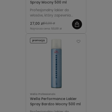
Spray Mocny 500 ml
Profesjonalny lakier do
włosów, który zapewnia
bardzo mocne utrwalenie
27,00 zł
50,00 zł
fryzury bez sklejania. Formuła
Najniższa cena:
50,00 zł
Multi Protect z prowitaminą
B5 i filtrem UV chroni włosy
promocja
przed wysuszeniem i
promieniami słonecznymi.
Idealny do codziennego
użytku i na specjalne okazje.
Wella Professionals
Wella Performance Lakier
Spray Bardzo Mocny 500 ml
Profesjonalny lakier do