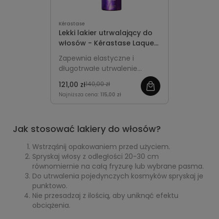
Kérastase
Lekki lakier utrwalający do
włosów - Kérastase Laque
Couture 300ml
Zapewnia elastyczne i
długotrwałe utrwalenie
fryzury, chroni przed
121,00 zł
140,00 zł
puszeniem i wilgocią,
Najniższa cena:
115,00 zł
pozostawiając włosy miękkie i
pełne blasku.
Jak stosować lakiery do włosów?
Wstrząśnij opakowaniem przed użyciem.
Spryskaj włosy z odległości 20-30 cm
równomiernie na całą fryzurę lub wybrane pasma.
Do utrwalenia pojedynczych kosmyków spryskaj je
punktowo.
Nie przesadzaj z ilością, aby uniknąć efektu
obciążenia.