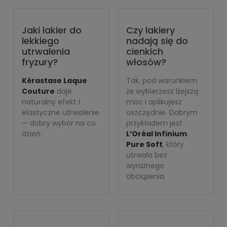
Jaki lakier do
Czy lakiery
lekkiego
nadają się do
utrwalenia
cienkich
fryzury?
włosów?
Kérastase Laque
Tak, pod warunkiem
Couture
daje
że wybierzesz lżejszą
naturalny efekt i
moc i aplikujesz
elastyczne utrwalenie
oszczędnie. Dobrym
— dobry wybór na co
przykładem jest
dzień.
L’Oréal Infinium
Pure Soft
, który
utrwala bez
wyraźnego
obciążenia.