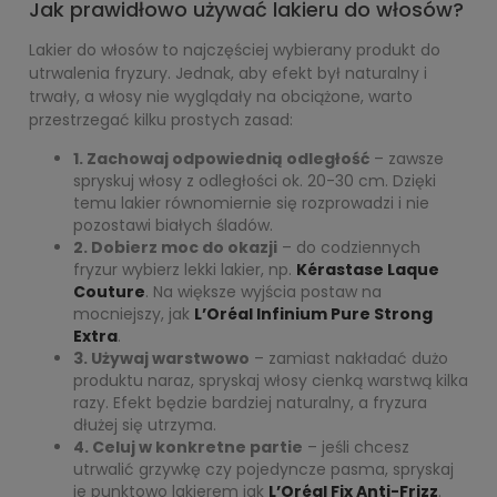
Jak prawidłowo używać lakieru do włosów?
Lakier do włosów to najczęściej wybierany produkt do
utrwalenia fryzury. Jednak, aby efekt był naturalny i
trwały, a włosy nie wyglądały na obciążone, warto
przestrzegać kilku prostych zasad:
1. Zachowaj odpowiednią odległość
– zawsze
spryskuj włosy z odległości ok. 20-30 cm. Dzięki
temu lakier równomiernie się rozprowadzi i nie
pozostawi białych śladów.
2. Dobierz moc do okazji
– do codziennych
fryzur wybierz lekki lakier, np.
Kérastase Laque
Couture
. Na większe wyjścia postaw na
mocniejszy, jak
L’Oréal Infinium Pure Strong
Extra
.
3. Używaj warstwowo
– zamiast nakładać dużo
produktu naraz, spryskaj włosy cienką warstwą kilka
razy. Efekt będzie bardziej naturalny, a fryzura
dłużej się utrzyma.
4. Celuj w konkretne partie
– jeśli chcesz
utrwalić grzywkę czy pojedyncze pasma, spryskaj
je punktowo lakierem jak
L’Oréal Fix Anti-Frizz
.