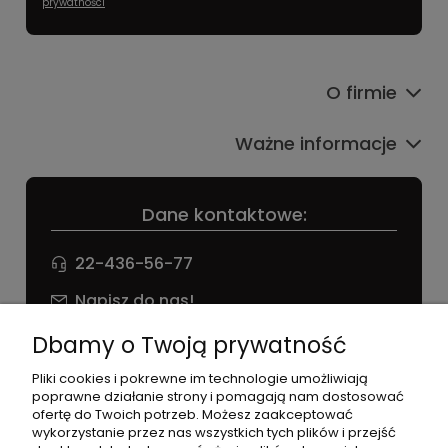
prywatności
O firmie
Ważne informacje
Dane kontaktowe:
22-436-56-77
Napisz do nas!
NIP: 826 186 42 29
Dbamy o Twoją prywatność
Pliki cookies i pokrewne im technologie umożliwiają
poprawne działanie strony i pomagają nam dostosować
ofertę do Twoich potrzeb. Możesz zaakceptować
wykorzystanie przez nas wszystkich tych plików i przejść