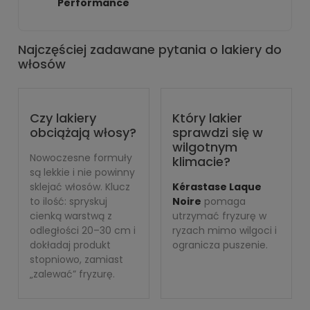
Performance
Najczęściej zadawane pytania o lakiery do
włosów
Czy lakiery
Który lakier
obciążają włosy?
sprawdzi się w
wilgotnym
Nowoczesne formuły
klimacie?
są lekkie i nie powinny
sklejać włosów. Klucz
Kérastase Laque
to ilość: spryskuj
Noire
pomaga
cienką warstwą z
utrzymać fryzurę w
odległości 20–30 cm i
ryzach mimo wilgoci i
dokładaj produkt
ogranicza puszenie.
stopniowo, zamiast
„zalewać” fryzurę.