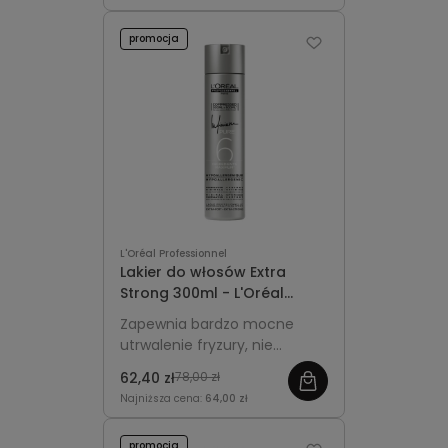
promocja
L'Oréal Professionnel
Lakier do włosów Extra
Strong 300ml - L'Oréal
Professionnel Infinium Pure
Zapewnia bardzo mocne
utrwalenie fryzury, nie
obciąża włosów i pozostawia
62,40 zł
78,00 zł
naturalny wygląd bez efektu
Najniższa cena:
64,00 zł
sztywności.
promocja