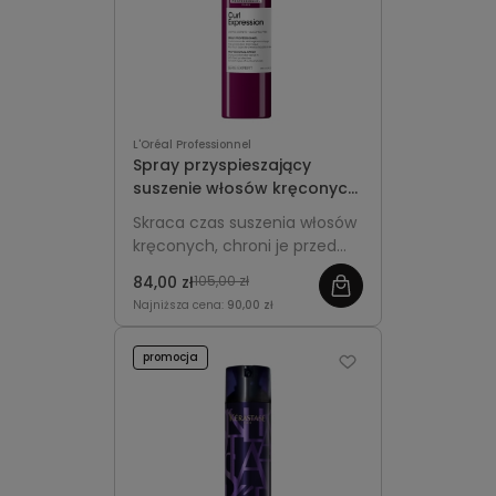
L'Oréal Professionnel
Spray przyspieszający
suszenie włosów kręconych
150ml - L'Oréal
Skraca czas suszenia włosów
Professionnel Curl
kręconych, chroni je przed
Expression
wysoką temperaturą i
84,00 zł
105,00 zł
podkreśla sprężystość loków
Najniższa cena:
90,00 zł
oraz fal.
promocja