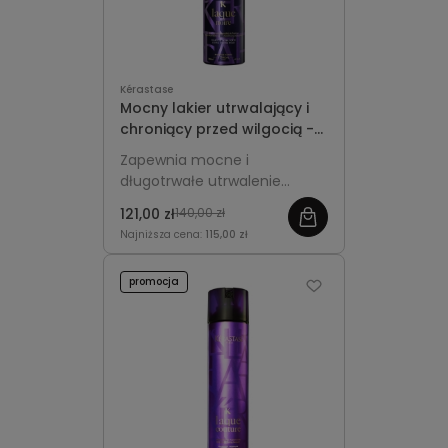
Kérastase
Mocny lakier utrwalający i
chroniący przed wilgocią -
Kérastase Laque Noire
Zapewnia mocne i
300ml
długotrwałe utrwalenie
fryzury, chroni włosy przed
121,00 zł
140,00 zł
puszeniem pod wpływem
Najniższa cena:
115,00 zł
wilgoci i nadaje im naturalny
blask bez sklejania.
promocja