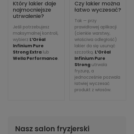
Który lakier daje
Czy lakier można
najmocniejsze
łatwo wyczesać?
utrwalenie?
Tak — przy
Jeśli potrzebujesz
prawidłowej aplikacji
maksymalnej kontroli,
(cienkie warstwy,
wybierz
L’Oréal
właściwa odległość)
Infinium Pure
lakier da się usunąć
Strong Extra
lub
szczotką.
L’Oréal
Wella Performance
.
Infinium Pure
Strong
utrwala
fryzurę, a
jednocześnie pozwala
łatwiej wyczesać
produkt z włosów.
Nasz salon fryzjerski