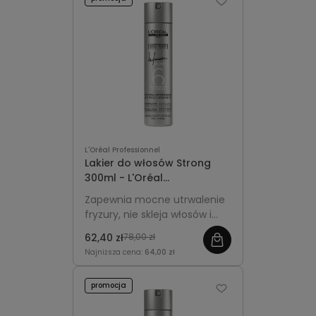
L'Oréal Professionnel
Lakier do włosów Strong
300ml - L'Oréal
Professionnel Infinium Pure
Zapewnia mocne utrwalenie
fryzury, nie skleja włosów i
gwarantuje naturalny wygląd
62,40 zł
78,00 zł
z pełną swobodą ruchu.
Najniższa cena:
64,00 zł
promocja