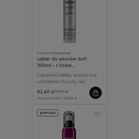
L'Oréal Professionnel
Lakier do włosów Soft
300ml - L'Oréal
Professionnel Infinium Pure
Zapewnia lekkie, elastyczne
utrwalenie fryzury, nie
obciąża włosów i nadaje
62,40 zł
78,00 zł
naturalne wykończenie bez
Najniższa cena:
64,00 zł
efektu sztywności.
promocja