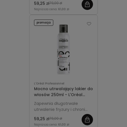
wykończenie i długotrwały
59,25 zł
79,00 zł
efekt uniesienia u nasady.
Najniższa cena:
61,00 zł
promocja
L'Oréal Professionnel
Mocno utrwalający lakier do
włosów 250ml - L'Oréal
Professionnel Tecni.Art Fix
Zapewnia długotrwałe
Anti-Frizz
utrwalenie fryzury i chroni
włosy przed puszeniem oraz
59,25 zł
79,00 zł
wilgocią nawet do 24 godzin.
Najniższa cena:
61,00 zł