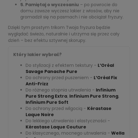
5. Pamiętaj o wyczesaniu
– po powrocie do
domu zawsze wyczesz lakier z włosów, aby nie
gromadził się na pasmach i nie obciążał fryzury.
Dzięki tym prostym trikom Twoja fryzura będzie
wyglądać świeżo, naturalnie i utrzyma się przez cały
dzień – bez efektu sztywnej skorupy.
Który lakier wybrać?
Do stylizacji z efektem tekstury -
L’Oréal
Savage Panache Pure
Do ochrony przed puszeniem -
L’Oréal Fix
Anti-Frizz
Do różnego stopnia utrwalenia -
Infinium
Pure Strong Extra
,
Infinium Pure Strong
,
Infinium Pure Soft
Do ochrony przed wilgocią -
Kérastase
Laque Noire
Do lekkiego utrwalenia i elastyczności -
Kérastase Laque Couture
Do klasycznego, mocnego utrwalenia -
Wella