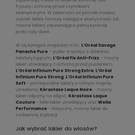
zapewniają trwałe utrwalenie, kontrolę nad
fryzurą i ochronę przed czynnikami
zewnętrznymi. W zależności od potrzeb możesz
wybrać lekkie formuły nadające elastyczność lub
mocne lakiery zapewniające pełną kontrolę
przez cały dzień.
W tej kategorii znajdziesz m.in.:
L’Oréal Savage
Panache Pure
- puder w sprayu o działaniu
teksturyzującym,
L’Oréal Fix Anti-Frizz
- mocny
lakier utrwalający z ochroną przed puszeniem,
L’Oréal Infinium Pure Strong Extra
,
L’Oréal
Infinium Pure Strong
,
L’Oréal Infinium Pure
Soft
- profesjonalne lakiery o różnym stopniu
utrwalenia,
Kérastase Laque Noire
- mocny
lakier odporny na wilgoć,
Kérastase Laque
Couture
- lekki lakier utrwalający oraz
Wella
Performance
- klasyczny, mocny lakier do
codziennej stylizacji.
Jak wybrać lakier do włosów?