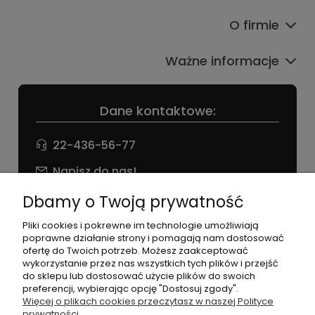
O firmie
Ważne informacje
Dane kontaktowe:
22-436-56-77
Napisz do nas!
NIP: 826 186 42 29
Dbamy o Twoją prywatność
Pliki cookies i pokrewne im technologie umożliwiają
poprawne działanie strony i pomagają nam dostosować
ofertę do Twoich potrzeb. Możesz zaakceptować
wykorzystanie przez nas wszystkich tych plików i przejść
do sklepu lub dostosować użycie plików do swoich
preferencji, wybierając opcję "Dostosuj zgody".
©2026 Wszelkie Prawa Zastrzeżone | agneess sklep
Więcej o plikach cookies przeczytasz w naszej Polityce
internetowy
prywatności.