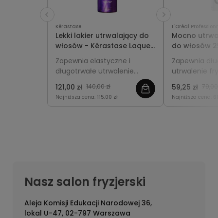
Kérastase
L'Oréal Profession
Lekki lakier utrwalający do
Mocno utrwal
włosów - Kérastase Laque
do włosów 25
Couture 300ml
Professionnel
Zapewnia elastyczne i
Zapewnia dłu
Anti-Frizz
długotrwałe utrwalenie
utrwalenie fry
fryzury, chroni przed
włosy przed 
121,00 zł
140,00 zł
59,25 zł
79,00
puszeniem i wilgocią,
wilgocią nawe
Najniższa cena:
115,00 zł
Najniższa cena:
61
pozostawiając włosy miękkie
i pełne blasku.
Nasz salon fryzjerski
Aleja Komisji Edukacji Narodowej 36,
lokal U-47, 02-797 Warszawa