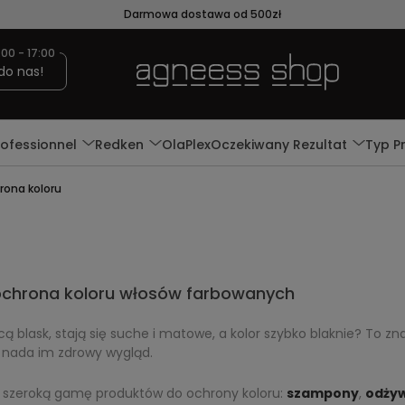
Darmowa dostawa od 500zł
:00 - 17:00
do nas!
rofessionnel
Redken
OlaPlex
Oczekiwany Rezultat
Typ P
rona koloru
- ochrona koloru włosów farbowanych
ą blask, stają się suche i matowe, a kolor szybko blaknie? To znak
 nada im zdrowy wygląd.
 szeroką gamę produktów do ochrony koloru:
szampony
,
odżyw