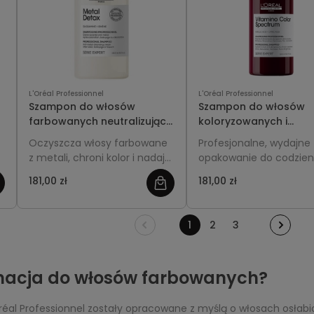
L'Oréal Professionnel
L'Oréal Professionnel
Szampon do włosów
Szampon do włosów
farbowanych neutralizujący
koloryzowanych i
l
metale 1500ml - L'Oréal
rozjaśnianych 1500ml 
Oczyszcza włosy farbowane
Profesjonalne, wydajne
Professionnel Metal Detox
L'Oréal Professionnel
z metali, chroni kolor i nadaje
opakowanie do codzien
Vitamino Color
im zdrowy wygląd.
pielęgnacji włosów
181,00 zł
181,00 zł
.
farbowanych i rozjaśni
Delikatnie oczyszcza i c
kolor przed blaknęciem,
1
2
3
nadaje blask, gładkość i
utrzymuje intensywnoś
odcienia na dłużej.
gnacja do włosów farbowanych?
réal Professionnel zostały opracowane z myślą o włosach osłabio