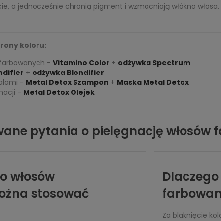
cie, a jednocześnie chronią pigment i wzmacniają włókno włosa.
rony koloru:
 farbowanych -
Vitamino Color
+
odżywka Spectrum
ndifier
+
odżywka Blondifier
alami -
Metal Detox Szampon
+
Maska Metal Detox
nacji -
Metal Detox Olejek
wane pytania o pielęgnację włosów
do włosów
Dlaczego 
ożna stosować
farbowan
Za blaknięcie ko