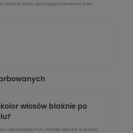
 W efekcie włosy zachowują intensywny kolor,
 farbowanych
kolor włosów blaknie po
iu?
loru odpowiadają m.in. metale obecne w wodzie,