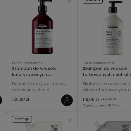
promocja
L'Oréal Professionnel
L'Oréal Professionnel
Szampon do włosów
Szampon do włosów
koloryzowanych i
farbowanych neutraliz
rozjaśnianych 500ml z
metale 500ml z pompk
Delikatnie oczyszcza włosy
Skutecznie usuwa meta
pompką - L'Oréal
L'Oréal Professionnel 
i
farbowane, chroni
włosów farbowanych, c
Professionnel Vitamino
Detox
intensywność koloru i
kolor i poprawia kondyc
Color Spectrum
120,00 zł
116,00 zł
145,00 zł
pozostawia je miękkie oraz
włosów.
Najniższa cena:
111,00 zł
pełne blasku.
promocja