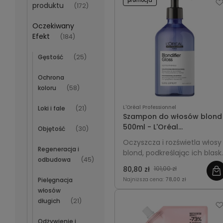
promocja
gładkość i zdrowy blask.
produktu
(172)
Oczekiwany
Efekt
(184)
Gęstość
(25)
Ochrona
koloru
(58)
L'Oréal Professionnel
Loki i fale
(21)
Szampon do włosów blond
500ml - L'Oréal
Objętość
(30)
Professionnel Blondifier
Oczyszcza i rozświetla włosy
Gloss
Regeneracja i
blond, podkreślając ich blask 
odbudowa
(45)
gładkość. Większa,
80,80 zł
101,00 zł
ekonomiczna pojemność
Pielęgnacja
Najniższa cena:
78,00 zł
idealna do regularnej
włosów
pielęgnacji.
długich
(21)
Odżywienie i