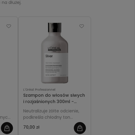
na dłużej.
L'Oréal Professionnel
Szampon do włosów siwych
i rozjaśnionych 300ml -
'Oréal
L'Oréal Professionnel Silver
Neutralizuje żółte odcienie,
o
anych,
podkreśla chłodny ton
nadaje
włosów i nadaje im świetlisty
70,00 zł
atnie
blask.