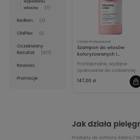
wypadaniu
włosów
(7)
Redken
(3)
OlaPlex
(1)
L'Oréal Professionnel
Oczekiwany
Szampon do włosów
Rezultat
(377)
koloryzowanych i
rozjaśnianych 1500ml L'Oréa
Profesjonalne, wydajne
Nowości
Professionnel Vitamino
opakowanie do codziennej
Color
pielęgnacji włosów
Promocje
147,00 zł
farbowanych i rozjaśnianych
Chroni kolor przed
blaknięciem, nadaje blask,
gładkość i utrzymuje
intensywność odcienia na
dłużej.
Jak działa pielę
Produkty do ochrony koloru L’O