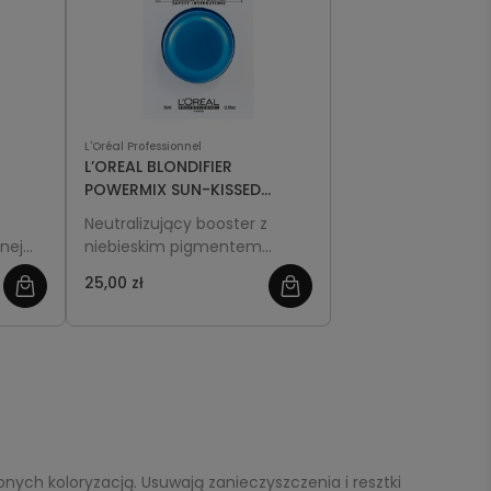
L'Oréal Professionnel
L’OREAL BLONDIFIER
POWERMIX SUN-KISSED
-
PERFECTOR 15ml
Neutralizujący booster z
nej
niebieskim pigmentem
przeznaczony do ciemnych
25,00 zł
anych.
odcieni blond.
hroni
PROFESJONALNA FORMUŁA.
Specjalnie dobrane niebieskie
pigmenty należy zmieszać z
ć
maską BLONDIFIER w celu
neutralizacji miedzianych
refleksów.
nych koloryzacją. Usuwają zanieczyszczenia i resztki