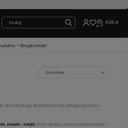
0,00 zł
0
roduktu
Blog
Kontakt
, że potrzebują specjalistycznej pielęgnacji, która
ki
,
maski
i
olejki
, które dbają o włosy koloryzowane i