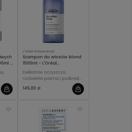
L'Oréal Professionnel
iwych
Szampon do włosów blond
500ml -
1500ml - L'Oréal
ilver
Professionnel Blondifier
sy,
Delikatnie oczyszcza,
Gloss
rozświetla pasma i podkreśla
sty
blask włosów blond, nadając
145,00 zł
im gładkość i miękkość.