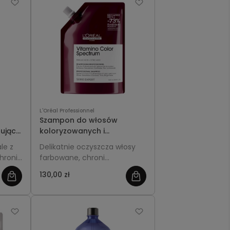
gładkość i zdrowy blask.
L'Oréal Professionnel
Szampon do włosów
ujący
koloryzowanych i
ą -
rozjaśnianych Refill 500ml -
le z
Delikatnie oczyszcza włosy
Metal
L'Oréal Professionnel
hroni
farbowane, chroni
Vitamino Color Spectrum
ję
intensywność koloru i
130,00 zł
pozostawia je miękkie oraz
pełne blasku.