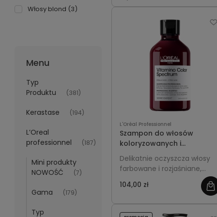
Włosy blond
(3)
Menu
Typ
Produktu
(381)
Kerastase
(194)
L'Oréal Professionnel
L’Oreal
Szampon do włosów
professionnel
(187)
koloryzowanych i
rozjaśnianych 300ml -
Delikatnie oczyszcza włosy
Mini produkty
L'Oréal Professionnel
farbowane i rozjaśniane,
NOWOŚĆ
(7)
Vitamino Color
chroniąc intensywność
104,00 zł
koloru. Zapobiega
Gama
(179)
matowieniu i blaknięciu,
nadaje włosom miękkość,
Typ