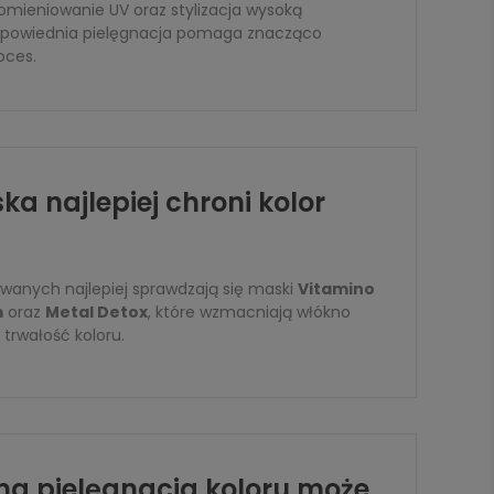
omieniowanie UV oraz stylizacja wysoką
powiednia pielęgnacja pomaga znacząco
oces.
a najlepiej chroni kolor
wanych najlepiej sprawdzają się maski
Vitamino
m
oraz
Metal Detox
, które wzmacniają włókno
 trwałość koloru.
ma pielęgnacja koloru może