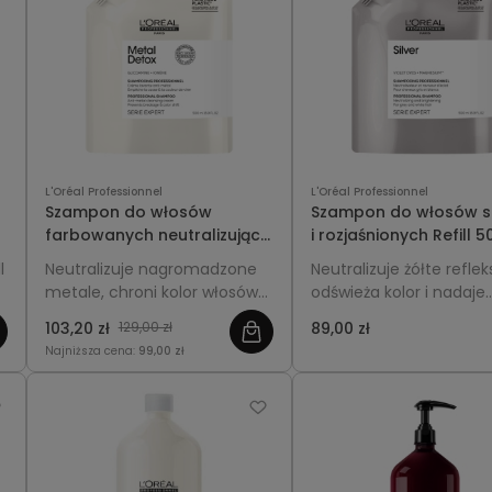
L'Oréal Professionnel
L'Oréal Professionnel
Szampon do włosów
Szampon do włosów s
farbowanych neutralizujący
i rozjaśnionych Refill 
metale Refill 500ml - L'Oréal
L'Oréal Professionnel S
l
Neutralizuje nagromadzone
Neutralizuje żółte reflek
Professionnel Metal Detox
metale, chroni kolor włosów
odświeża kolor i nadaje
farbowanych i pozostawia je
włosom chłodny, świetli
103,20 zł
129,00 zł
89,00 zł
gładkie i miękkie.
wygląd.
Najniższa cena:
99,00 zł