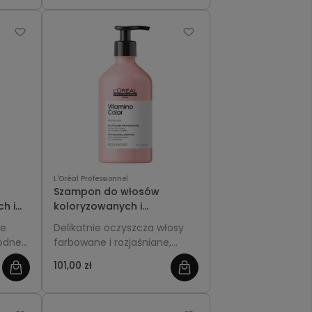
wując
użej.
L'Oréal Professionnel
Szampon do włosów
h i
koloryzowanych i
rozjaśnianych 500ml L'Oréal
te
Delikatnie oczyszcza włosy
Professionnel Vitamino
łodne
farbowane i rozjaśniane,
rum
Color
włosów
chroniąc intensywność
101,00 zł
im
koloru. Zapobiega
matowieniu i blaknięciu,
nadając włosom miękkość,