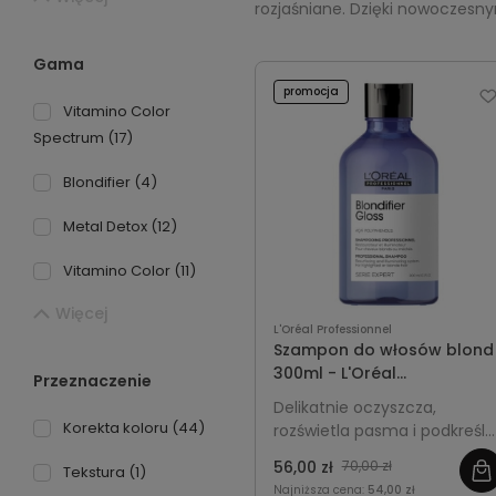
rozjaśniane. Dzięki nowoczesny
Gama
promocja
Vitamino Color
Spectrum
(17)
Blondifier
(4)
Metal Detox
(12)
Vitamino Color
(11)
Więcej
L'Oréal Professionnel
Szampon do włosów blond
300ml - L'Oréal
Przeznaczenie
Professionnel Blondifier
Delikatnie oczyszcza,
Gloss
Korekta koloru
(44)
rozświetla pasma i podkreśla
blask włosów blond, nadając
56,00 zł
70,00 zł
Tekstura
(1)
im gładkość i miękkość.
Najniższa cena:
54,00 zł