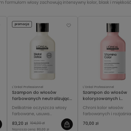
m formułom włosy zachowują intensywny kolor, blask i miękkość 
promocja
L'Oréal Professionnel
L'Oréal Professionnel
Szampon do włosów
Szampon do włosów
farbowanych neutralizujący
koloryzowanych i
metale 300ml - L'Oréal
rozjaśnianych 300ml L
Delikatnie oczyszcza włosy
Chroni kolor włosów
Professionnel Metal Detox
Professionnel Vitamin
farbowane, usuwa
farbowanych i rozjaśni
Color
nagromadzone metale i
zapobiega blaknięciu i 
83,20 zł
104,00 zł
70,00 zł
chroni kolor przed
intensywny blask. Delik
Najniższa cena:
80,00 zł