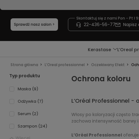
Skontaktuj się z nami Pon - Pt I 9
22-436-56-77
Napisz 
Sprawdź nasz salon >
Kerastase
L’Oreal p
Strona główna
L’Oreal professionnel
Oczekiwany Efekt
Och
Typ produktu
Ochrona koloru
Maska
(9)
L’Oréal Professionnel 
Odżywka
(7)
Serum
(2)
Włosy po koloryzacji często trac
zachowa intensywność barwy i
Szampon
(24)
L’Oréal Professionnel
oferuje
Więcej