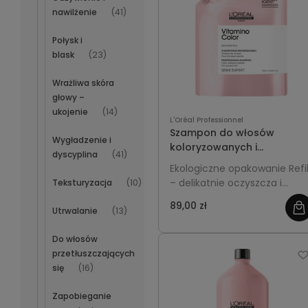
nawilżenie
(41)
Połysk i
blask
(23)
Wrażliwa skóra
głowy –
ukojenie
(14)
L'Oréal Professionnel
Szampon do włosów
Wygładzenie i
koloryzowanych i
dyscyplina
(41)
rozjaśnianych Refill 500ml
Ekologiczne opakowanie Refil
L'Oréal Professionnel
– delikatnie oczyszcza i
Teksturyzacja
(10)
Vitamino Color
chroni kolor włosów
89,00 zł
Utrwalanie
(13)
farbowanych oraz
rozjaśnianych. Zapobiega
Do włosów
blaknięciu, dodaje blasku i
przetłuszczających
utrzymuje intensywność
się
(16)
odcienia, jednocześnie
dbając o regenerację i
Zapobieganie
miękkość włosów.