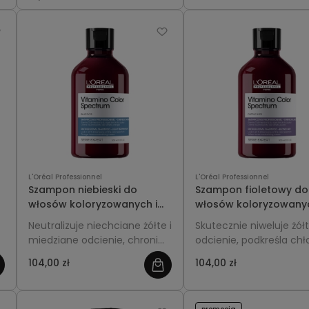
matowieniem.
oczyszcza, wzmacnia i
wygładza włosy, zacho
ich zdrowy wygląd na dł
L'Oréal Professionnel
L'Oréal Professionnel
Szampon niebieski do
Szampon fioletowy do
włosów koloryzowanych i
włosów koloryzowanyc
rozjaśnianych 300ml -
rozjaśnianych 300ml -
Neutralizuje niechciane żółte i
Skutecznie niweluje żół
L'Oréal Professionnel
L'Oréal Professionnel
miedziane odcienie, chroni
odcienie, podkreśla ch
Vitamino Color Spectrum
Vitamino Color Spect
kolor i nadaje chłodny,
refleksy i chroni kolor 
104,00 zł
104,00 zł
świetlisty efekt włosom
farbowanych, dodając 
farbowanym.
blasku.