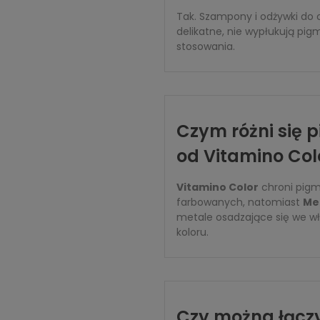
Tak. Szampony i odżywki do o
delikatne, nie wypłukują pig
stosowania.
Czym różni się 
od Vitamino Col
Vitamino Color
chroni pigm
farbowanych, natomiast
Me
metale osadzające się we wło
koloru.
Czy można łączy