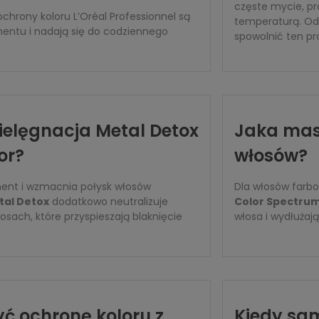
częste mycie, pr
chrony koloru L’Oréal Professionnel są
temperaturą. Od
mentu i nadają się do codziennego
spowolnić ten pr
pielęgnacja Metal Detox
Jaka mask
or?
włosów?
ent i wzmacnia połysk włosów
Dla włosów farbo
tal Detox
dodatkowo neutralizuje
Color Spectru
sach, które przyspieszają blaknięcie
włosa i wydłużają
ć ochronę koloru z
Kiedy sa