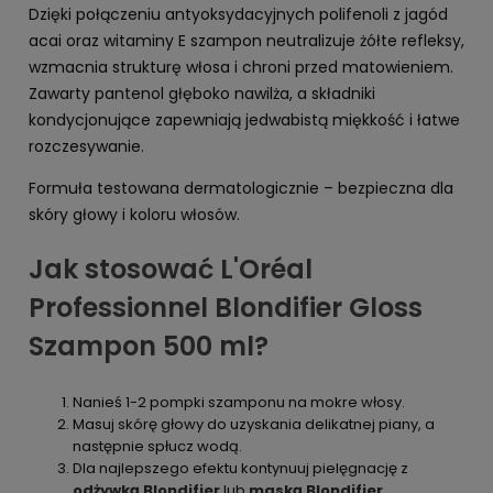
Dzięki połączeniu antyoksydacyjnych polifenoli z jagód
acai oraz witaminy E szampon neutralizuje żółte refleksy,
wzmacnia strukturę włosa i chroni przed matowieniem.
Zawarty pantenol głęboko nawilża, a składniki
kondycjonujące zapewniają jedwabistą miękkość i łatwe
rozczesywanie.
Formuła testowana dermatologicznie – bezpieczna dla
skóry głowy i koloru włosów.
Jak stosować L'Oréal
Professionnel Blondifier Gloss
Szampon 500 ml?
Nanieś 1-2 pompki szamponu na mokre włosy.
Masuj skórę głowy do uzyskania delikatnej piany, a
następnie spłucz wodą.
Dla najlepszego efektu kontynuuj pielęgnację z
odżywką Blondifier
lub
maską Blondifier
.