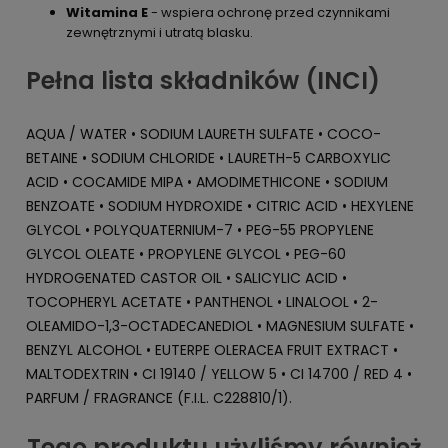
Witamina E
- wspiera ochronę przed czynnikami
zewnętrznymi i utratą blasku.
Pełna lista składników (INCI)
AQUA / WATER • SODIUM LAURETH SULFATE • COCO-
BETAINE • SODIUM CHLORIDE • LAURETH-5 CARBOXYLIC
ACID • COCAMIDE MIPA • AMODIMETHICONE • SODIUM
BENZOATE • SODIUM HYDROXIDE • CITRIC ACID • HEXYLENE
GLYCOL • POLYQUATERNIUM-7 • PEG-55 PROPYLENE
GLYCOL OLEATE • PROPYLENE GLYCOL • PEG-60
HYDROGENATED CASTOR OIL • SALICYLIC ACID •
TOCOPHERYL ACETATE • PANTHENOL • LINALOOL • 2-
OLEAMIDO-1,3-OCTADECANEDIOL • MAGNESIUM SULFATE •
BENZYL ALCOHOL • EUTERPE OLERACEA FRUIT EXTRACT •
MALTODEXTRIN • CI 19140 / YELLOW 5 • CI 14700 / RED 4 •
PARFUM / FRAGRANCE (F.I.L. C228810/1).
Tego produktu użyliśmy również