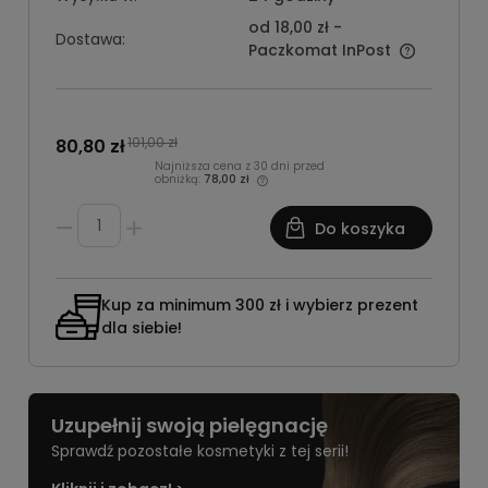
od 18,00 zł
-
Dostawa:
Paczkomat InPost
101,00 zł
80,80 zł
Najniższa cena z 30 dni przed
obniżką:
78,00 zł
Do koszyka
Kup za minimum 300 zł i wybierz prezent
dla siebie!
Uzupełnij swoją pielęgnację
Sprawdź pozostałe kosmetyki z tej serii!