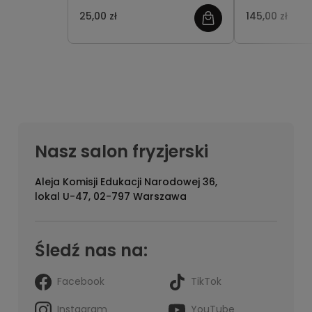
przeznaczony do ciemnych
blask włosów 
25,00 zł
145,00 zł
odcieni blond.
im gładkość i
PROFESJONALNA FORMUŁA.
Specjalnie dobrane
niebieskie pigmenty należy
zmieszać z maską BLONDIFIER
w celu neutralizacji
miedzianych refleksów.
Nasz salon fryzjerski
Aleja Komisji Edukacji Narodowej 36,
lokal U-47, 02-797 Warszawa
Śledź nas na:
Facebook
TikTok
Instagram
YouTube