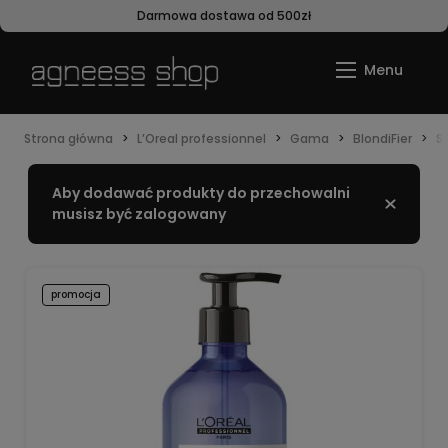
Darmowa dostawa od 500zł
Strona główna
L’Oreal professionnel
Gama
BlondiFier
S
Aby dodawać produkty do przechowalni
Zamknij
musisz być zalogowany
promocja