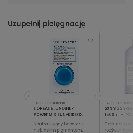
Uzupełnij pielęgnację
L'Oréal Professionnel
L'Oréal Profession
L’OREAL BLONDIFIER
Szampon do
POWERMIX SUN-KISSED
1500ml - L'Or
PERFECTOR 15ml
Professionnel
Neutralizujący booster z
Delikatnie oc
Gloss
niebieskim pigmentem
rozświetla pa