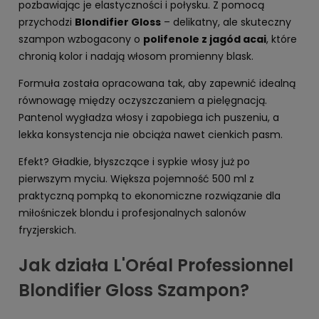
pozbawiając je elastyczności i połysku. Z pomocą
przychodzi
Blondifier Gloss
– delikatny, ale skuteczny
szampon wzbogacony o
polifenole z jagód acai
, które
chronią kolor i nadają włosom promienny blask.
Formuła została opracowana tak, aby zapewnić idealną
równowagę między oczyszczaniem a pielęgnacją.
Pantenol wygładza włosy i zapobiega ich puszeniu, a
lekka konsystencja nie obciąża nawet cienkich pasm.
Efekt? Gładkie, błyszczące i sypkie włosy już po
pierwszym myciu. Większa pojemność 500 ml z
praktyczną pompką to ekonomiczne rozwiązanie dla
miłośniczek blondu i profesjonalnych salonów
fryzjerskich.
Jak działa L'Oréal Professionnel
Blondifier Gloss Szampon?