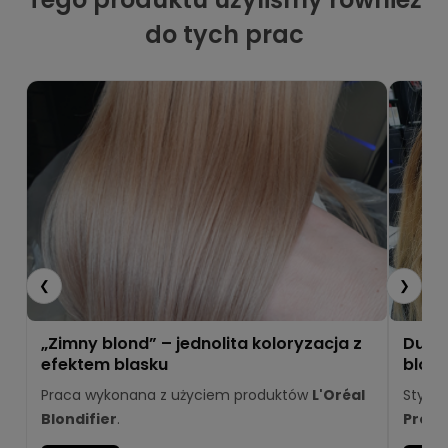
do tych prac
❮
❯
„Zimny blond” – jednolita koloryzacja z
Duo C
efektem blasku
blond
Praca wykonana z użyciem produktów
L'Oréal
Styliz
Blondifier
.
Profe