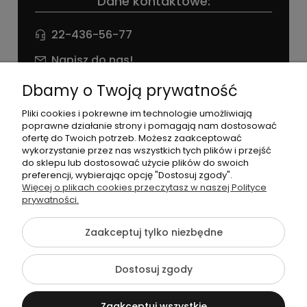
Dane kontaktowe:
22-436-56-77
Napisz do nas!
NIP: 826 186 42 29
Dbamy o Twoją prywatność
Pliki cookies i pokrewne im technologie umożliwiają
poprawne działanie strony i pomagają nam dostosować
ofertę do Twoich potrzeb. Możesz zaakceptować
wykorzystanie przez nas wszystkich tych plików i przejść
do sklepu lub dostosować użycie plików do swoich
preferencji, wybierając opcję "Dostosuj zgody".
©2026 Wszelkie Prawa Zastrzeżone | agneess sklep
Więcej o plikach cookies przeczytasz w naszej Polityce
internetowy
prywatności.
Szablon Flex by
Ecommercy
Zaakceptuj tylko niezbędne
Dostosuj zgody
Pokaż pełną wersję strony
Zaakceptuj wszystkie