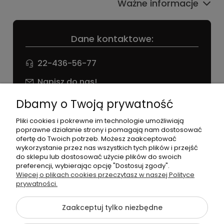
Ważne informacje
Dane kontaktowe:
22-436-56-77
Napisz do nas!
NIP: 826 186 42 29
Dbamy o Twoją prywatność
Pliki cookies i pokrewne im technologie umożliwiają
poprawne działanie strony i pomagają nam dostosować
ofertę do Twoich potrzeb. Możesz zaakceptować
wykorzystanie przez nas wszystkich tych plików i przejść
do sklepu lub dostosować użycie plików do swoich
preferencji, wybierając opcję "Dostosuj zgody".
©2026 Wszelkie Prawa Zastrzeżone | agneess sklep
Więcej o plikach cookies przeczytasz w naszej Polityce
internetowy
prywatności.
Szablon Flex by
Ecommercy
Zaakceptuj tylko niezbędne