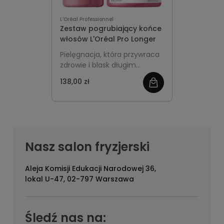
L'Oréal Professionnel
Zestaw pogrubiający końce
włosów L'Oréal Pro Longer
Pielęgnacja, która przywraca
zdrowie i blask długim
włosom. Składający się z
138,00 zł
zobacz
szamponu i maski, zestaw
ten zapewnia delikatne
więcej
oczyszczenie, wzmacnianie,
intensywną regenerację oraz
jedwabistą gładkość. Twoje
długie włosy odzyskają
Nasz salon fryzjerski
utracone piękno i siłę. Idealny
dla tych, którzy marzą o
Aleja Komisji Edukacji Narodowej 36,
pełniejszych i zdrowszych
lokal U-47, 02-797 Warszawa
włosach.
Śledź nas na: