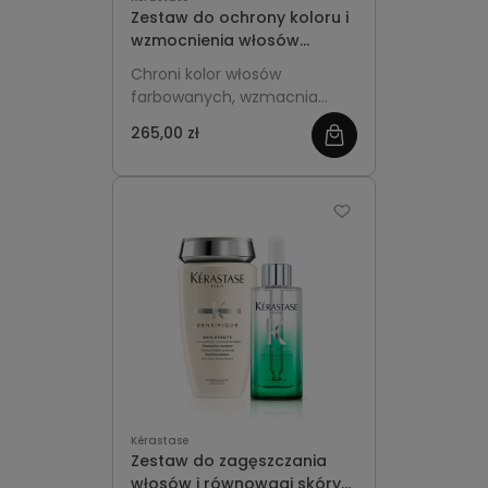
Zestaw do ochrony koloru i
wzmocnienia włosów
farbowanych - Chroma
Chroni kolor włosów
Absolu
farbowanych, wzmacnia
pasma i dodaje blasku,
265,00 zł
zobacz
jednocześnie wygładzając
długości i zmniejszając
więcej
szorstkość po koloryzacji.
Kérastase
Zestaw do zagęszczania
włosów i równowagi skóry