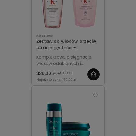
Kérastase
Zestaw do włosów przeciw
utracie gęstości -
Kérastase Genesis
Kompleksowa pielęgnacja
Szampon Hydra-Fortifiant
włosów osłabionych i
500ml z pompką + Refill
przerzedzających się.
500ml
330,00 zł
345,00 zł
Wzmacnia włókna, redukuje
Najniższa cena:
170,00 zł
wypadanie, przywraca
pasmom lekkość, blask i
zdrowy wygląd.