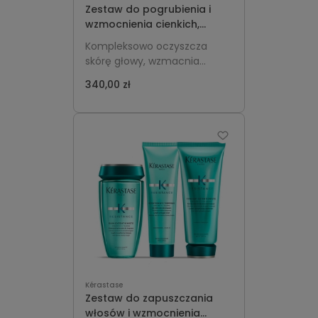
Zestaw do pogrubienia i
wzmocnienia cienkich,
przerzedzających się
Kompleksowo oczyszcza
włosów u mężczyzn -
skórę głowy, wzmacnia
Kérastase Genesis Homme
cienkie włosy i stopniowo
340,00 zł
buduje ich optyczną gęstość,
zapewniając wyraźniejszą
objętość, lepszą kontrolę
fryzury i matowe, naturalne
wykończenie przez cały
dzień.
Kérastase
Zestaw do zapuszczania
włosów i wzmocnienia