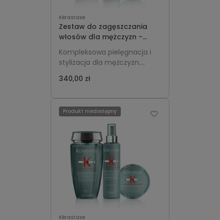
końcami.
Kérastase
Zestaw do zagęszczania
włosów dla mężczyzn -
Kérastase Genesis Homme
Kompleksowa pielęgnacja i
Szampon 250ml + Spray
stylizacja dla mężczyzn.
150ml + Wosk 75ml
Wzmacnia włosy osłabione,
340,00 zł
dodaje objętości i gęstości,
pogrubia pasma oraz utrwala
fryzurę bez obciążania.
Produkt niedostępny
Kérastase