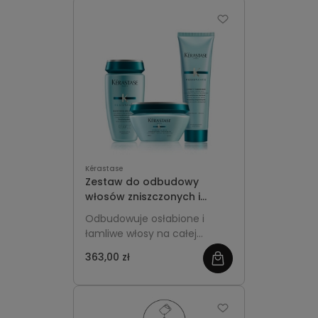
pozostawia włosy lekkie,
miękkie i pełne świeżości.
Kérastase
Zestaw do odbudowy
włosów zniszczonych i
łamliwych - Kérastase
Odbudowuje osłabione i
Résistance Force Architecte
łamliwe włosy na całej
długości, wzmacnia ich
363,00 zł
zobacz
strukturę i chroni przed
dalszymi uszkodzeniami.
więcej
Działa etapowo: oczyszcza
bez przeciążania, regeneruje