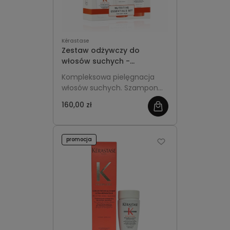
Kérastase
Zestaw odżywczy do
włosów suchych -
Kérastase Nutritive
Kompleksowa pielęgnacja
Discovery Szampon 80ml +
włosów suchych. Szampon
Odżywka 75ml + Mleczko
intensywnie odżywia i nawilża,
termiczne 50ml
160,00 zł
odżywka regeneruje i
przywraca elastyczność, a
mleczko termiczne chroni
promocja
przed ciepłem i redukuje
puszenie.