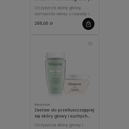
głowy - Kérastase
Oczyszcza skórę głowy,
Densifique + Spécifique
wzmacnia włosy u nasady i
zwiększa ich gęstość,
265,00 zł
zobacz
jednocześnie przywracając
równowagę, komfort i lepsze
więcej
uniesienie fryzury już od
pierwszych zastosowań.
Kérastase
Zestaw do przetłuszczającej
się skóry głowy i suchych
długości - Kérastase
Oczyszcza skórę głowy i
Spécifique