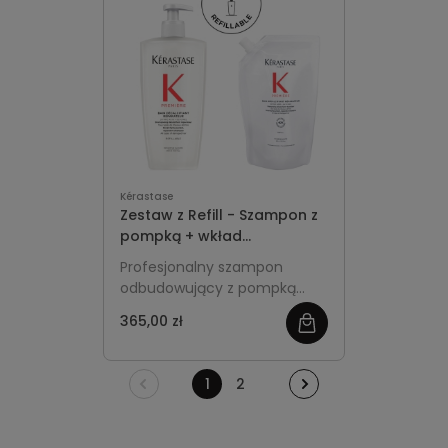
zniszczone pasma i
zabezpiecza włosy przed
wysoką temperaturą
podczas stylizacji. Efekt to
mocniejsze, gładsze włosy,
mniejsza łamliwość i
łatwiejsze układanie na co
dzień.
Kérastase
Zestaw z Refill - Szampon z
pompką + wkład
uzupełniający - Kérastase
Profesjonalny szampon
Première
odbudowujący z pompką
oraz ekologiczny Refill
365,00 zł
zobacz
zapewniają intensywną
regenerację i wygodę
więcej
uzupełniania.
1
2