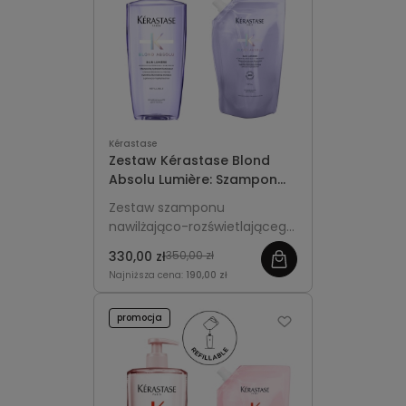
Kérastase
Zestaw Kérastase Blond
Absolu Lumière: Szampon
500ml z pompką + Refill
Zestaw szamponu
500ml
nawilżająco-rozświetlającego
z pompką i uzupełnieniem
330,00 zł
350,00 zł
Refill, który pielęgnuje i
Najniższa cena:
190,00 zł
rozświetla włosy blond.
promocja