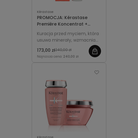
Kérastase
PROMOCJA: Kérastase
Première Koncentrat +
Kąpiel 80 ml GRATIS -
Kuracja przed myciem, która
Zestaw Dekalcyfikujący
usuwa minerały, wzmacnia
włosy od wewnątrz i
173,00 zł
240,00 zł
przygotowuje je do dalszej
Najniższa cena:
240,00 zł
pielęgnacji.
Kérastase