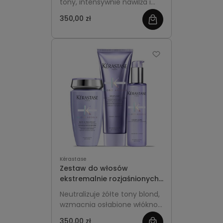
tony, intensywnie nawilża i
wygładza włosy, pomagając
350,00 zł
zobacz
utrzymać chłodny odcień
blondu i siwizny oraz
więcej
miękkość i blask długości na
co dzień.
Kérastase
Zestaw do włosów
ekstremalnie rozjaśnionych
Blond Kérastase Blond
Neutralizuje żółte tony blond,
Absolu
wzmacnia osłabione włókno i
chroni włosy przed wysoką
350,00 zł
zobacz