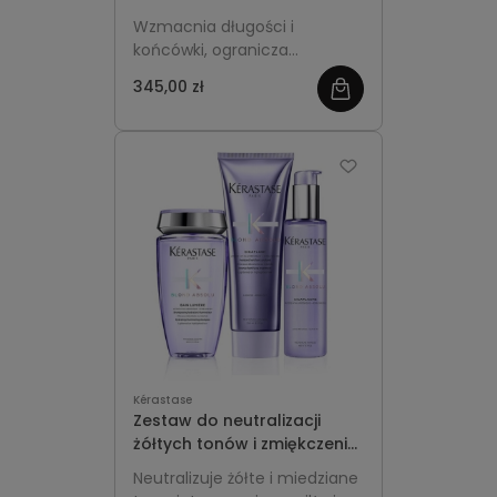
długości -Kérastase
Wzmacnia długości i
Résistance Extentioniste
końcówki, ogranicza
łamliwość i zabezpiecza
345,00 zł
zobacz
przed ciepłem, dzięki czemu
łatwiej zapuszczasz włosy bez
więcej
kruszenia i rozdwajania.
Kérastase
Zestaw do neutralizacji
żółtych tonów i zmiękczenia
siwych włosów - Kérastase
Neutralizuje żółte i miedziane
Blond Absolu