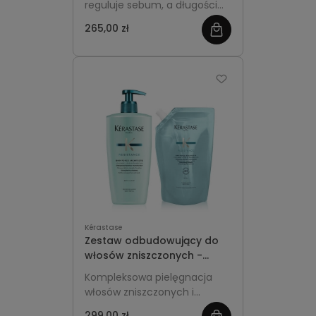
reguluje sebum, a długości
intensywnie nawilża, dzięki
265,00 zł
zobacz
czemu włosy są lekkie u
nasady i miękkie na końcach.
więcej
Kérastase
Zestaw odbudowujący do
włosów zniszczonych -
Kérastase Resistance
Kompleksowa pielęgnacja
Szampon 500ml z pompką +
włosów zniszczonych i
Refill 500ml
osłabionych. Wzmacnia
299,00 zł