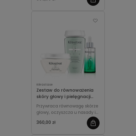
temperaturą, dzięki czemu
kolor pozostaje chłodny, a
więcej
długości są gładsze i mniej
łamliwe. Kompleksowa
pielęgnacja łączy tonowanie,
regenerację i ochronę
termiczną w jednej, spójnej
rutynie dla włosów
rozjaśnianych, platynowych i
siwych.
Kérastase
Zestaw do równoważenia
skóry głowy i pielęgnacji
długości - Kérastase
Przywraca równowagę skórze
Spécifique
głowy, oczyszcza u nasady i
nawilża długości, redukując
360,00 zł
zobacz
przetłuszczanie oraz uczucie
dyskomfortu, a jednocześnie
więcej