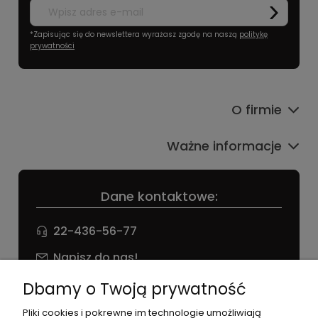
*Zapisując się do newslettera wyrażasz zgodę na naszą
politykę
prywatności
O firmie
Ważne informacje
Dane kontaktowe:
22-436-56-77
Napisz do nas!
NIP: 826 186 42 29
Dbamy o Twoją prywatność
Pliki cookies i pokrewne im technologie umożliwiają