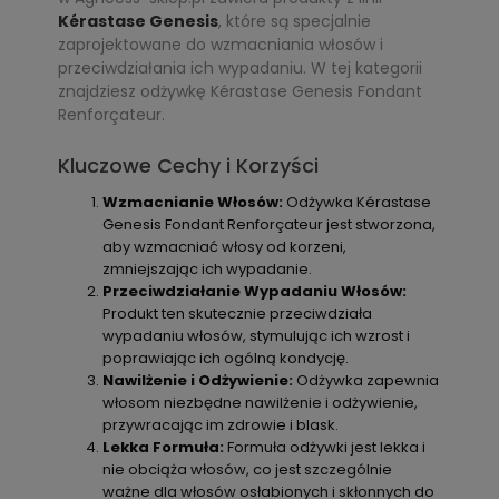
Kérastase Genesis
, które są specjalnie
zaprojektowane do wzmacniania włosów i
przeciwdziałania ich wypadaniu. W tej kategorii
znajdziesz odżywkę Kérastase Genesis Fondant
Renforçateur.
Kluczowe Cechy i Korzyści
Wzmacnianie Włosów:
Odżywka Kérastase
Genesis Fondant Renforçateur jest stworzona,
aby wzmacniać włosy od korzeni,
zmniejszając ich wypadanie.
Przeciwdziałanie Wypadaniu Włosów:
Produkt ten skutecznie przeciwdziała
wypadaniu włosów, stymulując ich wzrost i
poprawiając ich ogólną kondycję.
Nawilżenie i Odżywienie:
Odżywka zapewnia
włosom niezbędne nawilżenie i odżywienie,
przywracając im zdrowie i blask.
Lekka Formuła:
Formuła odżywki jest lekka i
nie obciąża włosów, co jest szczególnie
ważne dla włosów osłabionych i skłonnych do