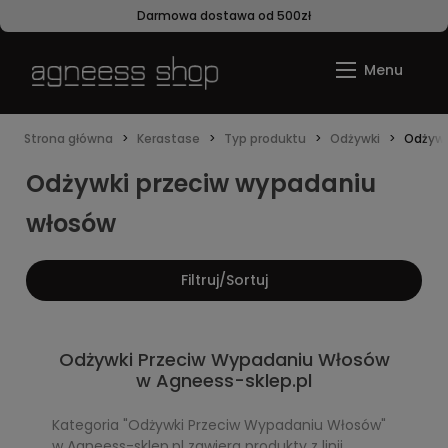
Darmowa dostawa od 500zł
Strona główna
Kerastase
Typ produktu
Odżywki
Odżywk
Odżywki przeciw wypadaniu
włosów
Filtruj/Sortuj
Odżywki Przeciw Wypadaniu Włosów
w Agneess-sklep.pl
Kategoria "Odżywki Przeciw Wypadaniu Włosów"
w Agneess-sklep.pl zawiera produkty z linii