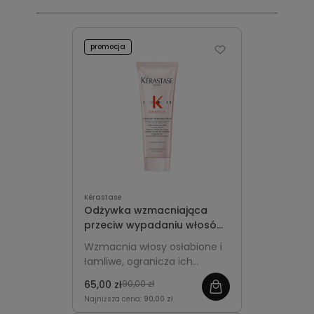
promocja
Kérastase
Odżywka wzmacniająca
przeciw wypadaniu włosów
- Kérastase Genesis
Wzmacnia włosy osłabione i
Fondant Renforçateur 75 ml
łamliwe, ogranicza ich
Travel Size
wypadanie, ułatwia
65,00 zł
90,00 zł
rozczesywanie oraz nadaje
Najniższa cena:
90,00 zł
pasmom miękkość i blask.