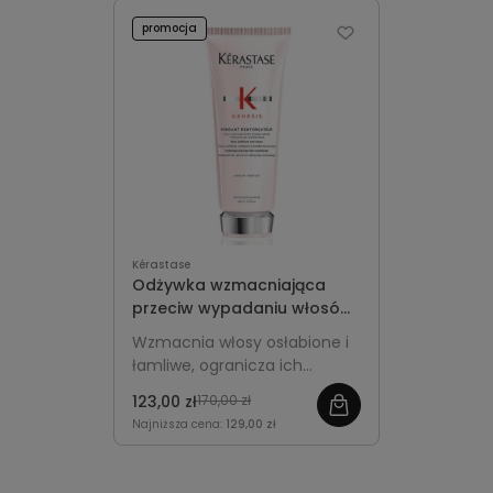
promocja
Kérastase
Odżywka wzmacniająca
przeciw wypadaniu włosów
- Kérastase Genesis
Wzmacnia włosy osłabione i
Fondant Renforçateur
łamliwe, ogranicza ich
200ml
wypadanie, ułatwia
123,00 zł
170,00 zł
rozczesywanie oraz nadaje
Najniższa cena:
129,00 zł
pasmom miękkość i blask.