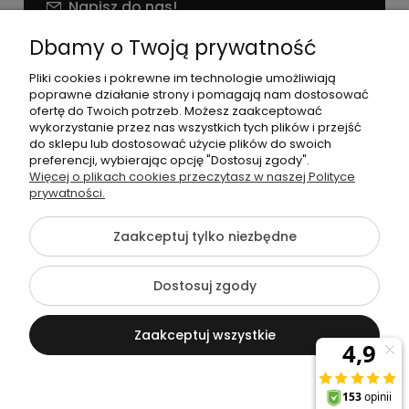
Napisz do nas!
NIP: 826 186 42 29
Dbamy o Twoją prywatność
Pliki cookies i pokrewne im technologie umożliwiają
poprawne działanie strony i pomagają nam dostosować
ofertę do Twoich potrzeb. Możesz zaakceptować
wykorzystanie przez nas wszystkich tych plików i przejść
do sklepu lub dostosować użycie plików do swoich
preferencji, wybierając opcję "Dostosuj zgody".
©2026 Wszelkie Prawa Zastrzeżone | agneess sklep
Więcej o plikach cookies przeczytasz w naszej Polityce
internetowy
prywatności.
Szablon Flex by
Ecommercy
Zaakceptuj tylko niezbędne
Dostosuj zgody
Pokaż pełną wersję strony
Zaakceptuj wszystkie
Sklep internetowy Shoper Premium