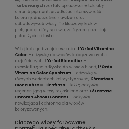
farbowanych
zostały opracowane tak, aby
chronić pigment, przedłużać intensywność
koloru i jednocześnie nawilżać oraz
odbudowywać włosy. To kluczowy krok w
pielęgnacji, który sprawia, że fryzura pozostaje
pełna życia i blasku.
W tej kategorii znajdziesz m.in.:
L’Oréal Vitamino
Color
– odżywkę do włosów koloryzowanych i
rozjaśnianych,
L’Oréal Blondifier
–
rozświetlającą odżywkę do włosów blond,
L’Oréal
Vitamino Color Spectrum
– odżywkę w
różnych wariantach kolorystycznych,
Kérastase
Blond Absolu Cicaflash
– lekką odżywkę
regenerującą włosy rozjaśniane oraz
Kérastase
Chroma Absolu Fondant
– odżywkę
nawilżającą i ochronną dla włosów
koloryzowanych.
Dlaczego włosy farbowane
potrzebują specjalnej odżywki?