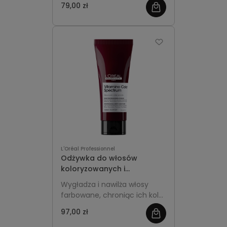
79,00 zł
koloru. Ułatwia
rozczesywanie, dodaje blasku
i sprawia, że włosy stają się
miękkie oraz elastyczne.
L'Oréal Professionnel
Odżywka do włosów
koloryzowanych i
rozjaśnianych 200ml -
Wygładza i nawilża włosy
L'Oréal Professionnel
farbowane, chroniąc ich kolor
Vitamino Color Spectrum
i nadając im jedwabistą
97,00 zł
miękkość oraz blask.