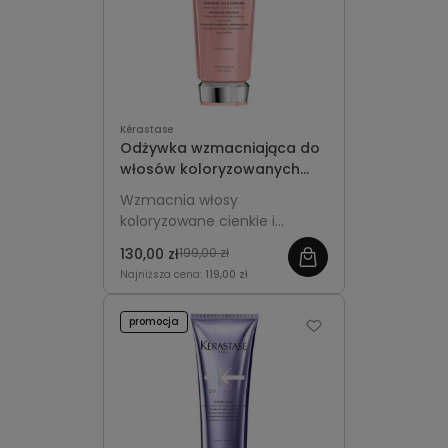
Kérastase
Odżywka wzmacniająca do
włosów koloryzowanych
cienkich i średnich -
Wzmacnia włosy
Kérastase Chroma Absolu
koloryzowane cienkie i
Fondant Cica 200ml
średnie, chroni kolor przed
130,00 zł
199,00 zł
blaknięciem, wygładza
Najniższa cena:
119,00 zł
pasma i przywraca im
miękkość oraz blask.
promocja