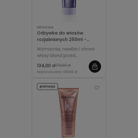
Kérastase
Odżywka do włosów
rozjaśnianych 250ml -
Kérastase Blond Absolu
Wzmacnia, nawilża i chroni
Cicaflash
włosy blond przed
uszkodzeniami.
134,00 zł
170,00 zł
Najniższa cena:
120,00 zł
promocja