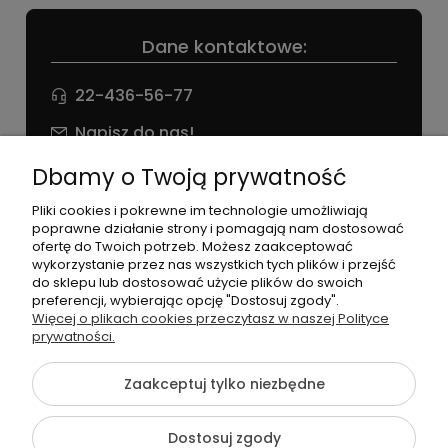
Dane kontaktowe:
22-436-56-77
Napisz do nas!
NIP: 826 186 42 29
Dbamy o Twoją prywatność
Pliki cookies i pokrewne im technologie umożliwiają
poprawne działanie strony i pomagają nam dostosować
ofertę do Twoich potrzeb. Możesz zaakceptować
wykorzystanie przez nas wszystkich tych plików i przejść
do sklepu lub dostosować użycie plików do swoich
preferencji, wybierając opcję "Dostosuj zgody".
©2026 Wszelkie Prawa Zastrzeżone | agneess sklep
Więcej o plikach cookies przeczytasz w naszej Polityce
internetowy
prywatności.
Szablon Flex by
Ecommercy
Zaakceptuj tylko niezbędne
Dostosuj zgody