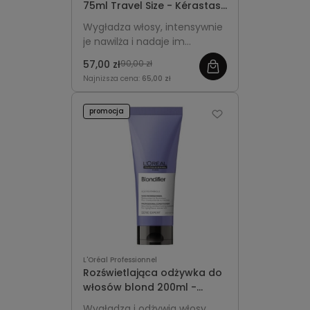
75ml Travel Size - Kérastase
Gloss Absolu Insta-Glaze
Wygładza włosy, intensywnie
je nawilża i nadaje im
lustrzany blask bez
57,00 zł
90,00 zł
obciążania.
Najniższa cena:
65,00 zł
promocja
L'Oréal Professionnel
Rozświetlająca odżywka do
włosów blond 200ml -
L'Oréal Professionnel
Wygładza i odżywia włosy