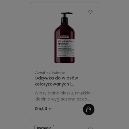
L'Oréal Professionnel
Odżywka do włosów
koloryzowanych i
rozjaśnianych 750ml z
Włosy pełne blasku, miękkie i
pompką - L'Oréal
idealnie wygładzone aż do
Professionnel Vitamino
100 dni – to efekt
Color Spectrum
125,00 zł
regularnego stosowania
odżywki z gamy L’Oréal
Professionnel Vitamino Color
promocja