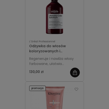
L'Oréal Professionnel
Odżywka do włosów
koloryzowanych i
rozjaśnianych 500ml z
Regeneruje i nawilża włosy
pompką - L'Oréal
farbowane, ułatwia
Professionnel Vitamino
rozczesywanie, chroni kolor i
Color Spectrum
130,00 zł
nadaje im zdrowy blask.
promocja