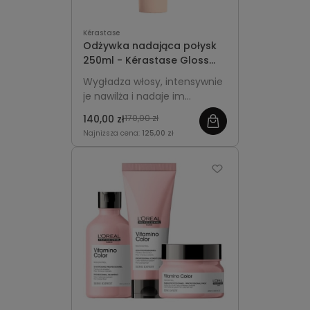
Kérastase
Odżywka nadająca połysk
250ml - Kérastase Gloss
Absolu Insta-Glaze
Wygładza włosy, intensywnie
je nawilża i nadaje im
lustrzany blask bez
140,00 zł
170,00 zł
obciążania.
Najniższa cena:
125,00 zł