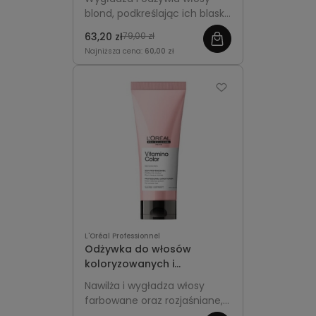
Blondifier
blond, podkreślając ich blask,
miękkość i naturalną
63,20 zł
79,00 zł
świetlistość.
Najniższa cena:
60,00 zł
L'Oréal Professionnel
Odżywka do włosów
koloryzowanych i
rozjaśnianych 200ml L'Oréal
Nawilża i wygładza włosy
Professionnel Vitamino
farbowane oraz rozjaśniane,
Color
chroniąc intensywność