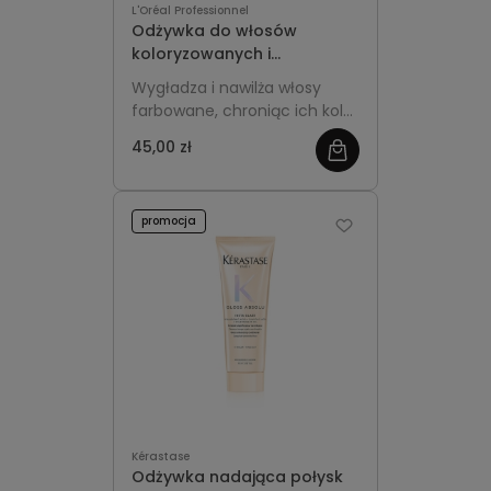
L'Oréal Professionnel
Odżywka do włosów
koloryzowanych i
rozjaśnianych 75ml - L'Oréal
Wygładza i nawilża włosy
Professionnel Vitamino
farbowane, chroniąc ich kolor
Color Spectrum
i nadając im jedwabistą
45,00 zł
miękkość oraz blask.
promocja
Kérastase
Odżywka nadająca połysk