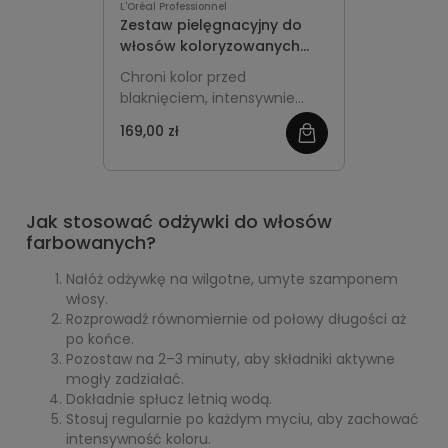
L'Oréal Professionnel
Zestaw pielęgnacyjny do
włosów koloryzowanych
L'Oreal Professionnel
Chroni kolor przed
Vitamino Color szampon
blaknięciem, intensywnie
250ml + odżywka 200 ml +
nawilża włosy po koloryzacji i
maska 200 ml
169,00 zł
zobacz
przywraca im miękkość oraz
zdrowy blask.
więcej
Jak stosować odżywki do włosów
farbowanych?
Nałóż odżywkę na wilgotne, umyte szamponem
włosy.
Rozprowadź równomiernie od połowy długości aż
po końce.
Pozostaw na 2–3 minuty, aby składniki aktywne
mogły zadziałać.
Dokładnie spłucz letnią wodą.
Stosuj regularnie po każdym myciu, aby zachować
intensywność koloru.