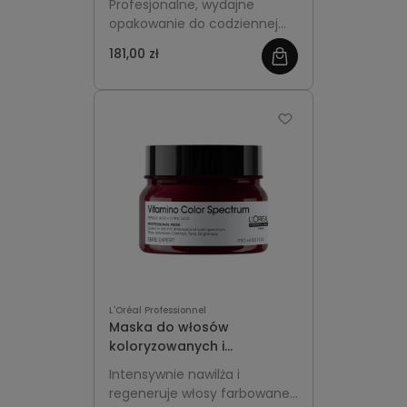
Profesjonalne, wydajne
L'Oréal Professionnel
opakowanie do codziennej
Vitamino Color
pielęgnacji włosów
181,00 zł
farbowanych i rozjaśnianych.
Delikatnie oczyszcza i chroni
kolor przed blaknęciem,
nadaje blask, gładkość i
utrzymuje intensywność
odcienia na dłużej.
L'Oréal Professionnel
Maska do włosów
koloryzowanych i
rozjaśnianych 250ml -
Intensywnie nawilża i
L'Oréal Professionnel
regeneruje włosy farbowane,
Vitamino Color Spectrum