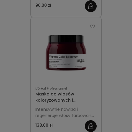
chroni trwałość koloru i
90,00 zł
przywraca im miękkość oraz
blask.
L'Oréal Professionnel
Maska do włosów
koloryzowanych i
rozjaśnianych 500 ml -
Intensywnie nawilża i
L’Oréal Professionnel
regeneruje włosy farbowane,
Vitamino Color Spectrum
chroni trwałość koloru i
133,00 zł
przywraca im miękkość oraz