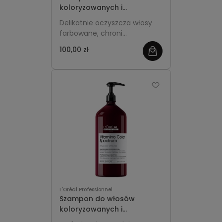
koloryzowanych i
rozjaśnianych Refill 1000ml -
Delikatnie oczyszcza włosy
L'Oréal Professionnel
farbowane, chroni
Vitamino Color Spectrum
intensywność koloru i
100,00 zł
pozostawia je miękkie oraz
pełne blasku.
L'Oréal Professionnel
Szampon do włosów
koloryzowanych i
rozjaśnianych 1500ml -