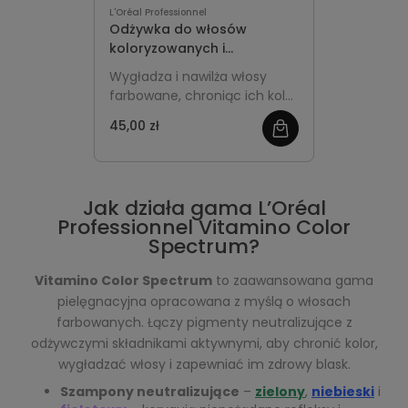
L'Oréal Professionnel
Odżywka do włosów
koloryzowanych i
rozjaśnianych 75ml - L'Oréal
Wygładza i nawilża włosy
Professionnel Vitamino
farbowane, chroniąc ich kolor
Color Spectrum
i nadając im jedwabistą
45,00 zł
miękkość oraz blask.
Jak działa gama L’Oréal
Professionnel Vitamino Color
Spectrum?
Vitamino Color Spectrum
to zaawansowana gama
pielęgnacyjna opracowana z myślą o włosach
farbowanych. Łączy pigmenty neutralizujące z
odżywczymi składnikami aktywnymi, aby chronić kolor,
wygładzać włosy i zapewniać im zdrowy blask.
Szampony neutralizujące
–
zielony
,
niebieski
i