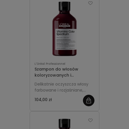
L'Oréal Professionnel
Szampon do włosów
koloryzowanych i
rozjaśnianych 300ml -
Delikatnie oczyszcza włosy
L'Oréal Professionnel
farbowane i rozjaśniane,
Vitamino Color
chroniąc intensywność
104,00 zł
koloru. Zapobiega
matowieniu i blaknięciu,
nadaje włosom miękkość,
gładkość i zdrowy blask.