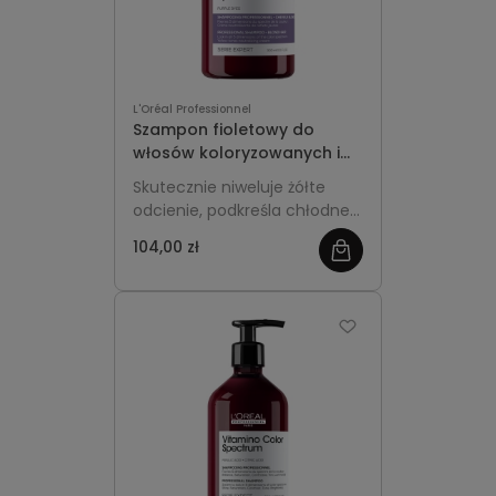
L'Oréal Professionnel
Szampon fioletowy do
włosów koloryzowanych i
rozjaśnianych 300ml -
Skutecznie niweluje żółte
L'Oréal Professionnel
odcienie, podkreśla chłodne
Vitamino Color Spectrum
refleksy i chroni kolor włosów
104,00 zł
farbowanych, dodając im
blasku.