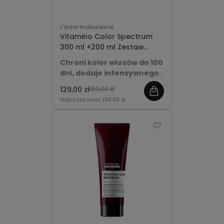
L'Oréal Professionnel
Vitamino Color Spectrum
300 ml +200 ml Zestaw
świąteczny
Chroni kolor włosów do 100
dni, dodaje intensywnego
blasku i aż o 86% więcej
129,00 zł
160,00 zł
nawilżenia.
Delikatnie
Najniższa cena:
130,00 zł
oczyszcza i wygładza włosy
farbowane, pozostawiając je
miękkie, sprężyste i pełne
życia.