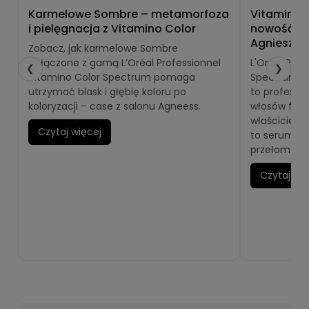
Karmelowe Sombre – metamorfoza
Vitamino 
i pielęgnacja z Vitamino Color
nowość za
Agnieszkę
Zobacz, jak karmelowe Sombre
połączone z gamą L’Oréal Professionnel
L'Oréal Prof
❮
❯
Vitamino Color Spectrum pomaga
Spectrum Se
utrzymać blask i głębię koloru po
to profesjo
koloryzacji – case z salonu Agneess.
włosów farb
właścicielk
Czytaj więcej
to serum na
przełom w oc
Czytaj wię