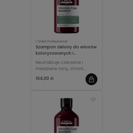
L'Oréal Professionnel
Szampon zielony do włosów
koloryzowanych i
rozjaśnianych 300ml -
Neutralizuje czerwone i
L'Oréal Professionnel
miedziane tony, chroni
Vitamino Color Spectrum
intensywność koloru i
104,00 zł
pozostawia włosy gładkie
oraz pełne blasku.