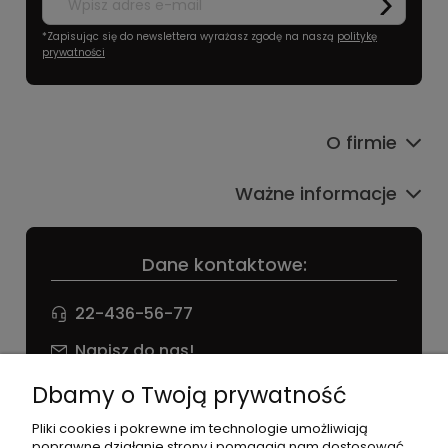
*Zapisując się do newslettera wyrażasz zgodę na naszą
politykę
prywatności
O firmie
Ważne informacje
Dane kontaktowe:
22-436-56-77
Napisz do nas!
NIP: 826 186 42 29
Dbamy o Twoją prywatność
Pliki cookies i pokrewne im technologie umożliwiają
poprawne działanie strony i pomagają nam dostosować