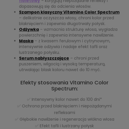
fioletowy
– korygują niepożądane refleksy i
dopasowują się do odcienia włosów.
Szampon klasyczny Vitamino Color Spectrum
– delikatnie oczyszcza włosy, chroni kolor przed
blaknięciem i zapewnia długotrwały połysk.
Odżywka
– wzmacnia strukturę włosa, wygładza
powierzchnię i zapewnia intensywne nawilżenie.
Maska
– z kwasem ferulowym i cytrynowym,
intensywnie odżywia i nadaje efekt tafli oraz
lustrzanego połysku.
Serum nabłyszczające
– chroni przed
puszeniem, wilgocią i wysoką temperaturą,
utrwalając blask koloru nawet do 10 myć.
Efekty stosowania Vitamino Color
Spectrum:
✅ Intensywny kolor nawet do 100 dni*
✅ Ochrona przed blaknięciem i niepożądanymi
refleksami
✅ Głębokie nawilżenie i regeneracja włókna włosa
✅ Efekt tafli i lustrzany połysk