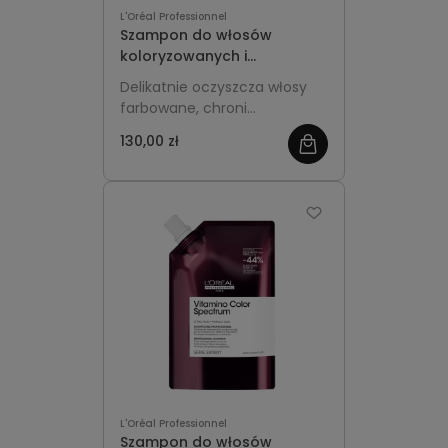
L'Oréal Professionnel
Szampon do włosów
koloryzowanych i
rozjaśnianych Refill 500ml -
Delikatnie oczyszcza włosy
L'Oréal Professionnel
farbowane, chroni
Vitamino Color Spectrum
intensywność koloru i
130,00 zł
pozostawia je miękkie oraz
pełne blasku.
L'Oréal Professionnel
Szampon do włosów