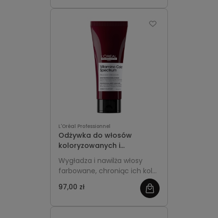
blask. Idealna ekonomiczna
pojemność do regularnej
pielęgnacji.
L'Oréal Professionnel
Odżywka do włosów
koloryzowanych i
rozjaśnianych 200ml -
Wygładza i nawilża włosy
L'Oréal Professionnel
farbowane, chroniąc ich kolor
Vitamino Color Spectrum
i nadając im jedwabistą
97,00 zł
miękkość oraz blask.