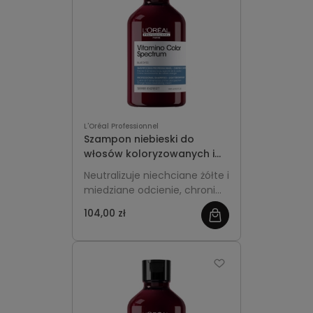
L'Oréal Professionnel
Szampon niebieski do
włosów koloryzowanych i
rozjaśnianych 300ml -
Neutralizuje niechciane żółte i
L'Oréal Professionnel
miedziane odcienie, chroni
Vitamino Color Spectrum
kolor i nadaje chłodny,
104,00 zł
świetlisty efekt włosom
farbowanym.