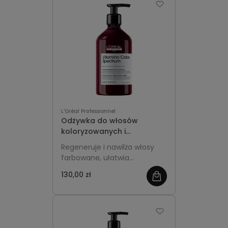
L'Oréal Professionnel
Odżywka do włosów
koloryzowanych i
rozjaśnianych 500ml z
Regeneruje i nawilża włosy
pompką - L'Oréal
farbowane, ułatwia
Professionnel Vitamino
rozczesywanie, chroni kolor i
Color Spectrum
130,00 zł
nadaje im zdrowy blask.