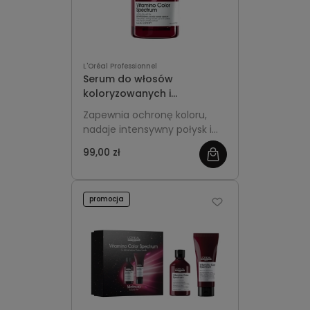
L'Oréal Professionnel
Serum do włosów
koloryzowanych i
rozjaśnianych 50ml - L'Oréal
Zapewnia ochronę koloru,
Professionnel Vitamino
nadaje intensywny połysk i
Color Spectrum
gładkość włosom
99,00 zł
farbowanym, pozostawiając
je lekkie i miękkie.
promocja