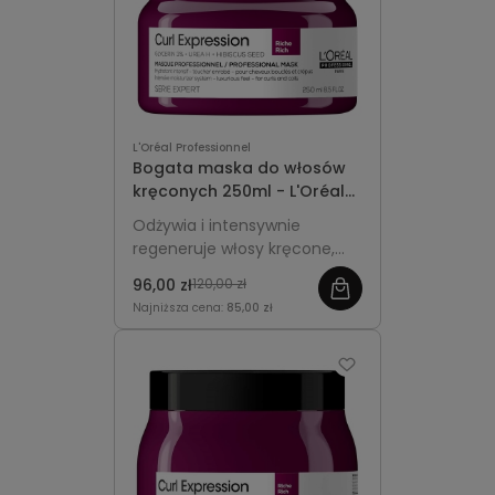
L'Oréal Professionnel
Bogata maska do włosów
kręconych 250ml - L'Oréal
Professionnel Curl
Odżywia i intensywnie
Expression
regeneruje włosy kręcone,
podkreślając ich sprężystość,
96,00 zł
120,00 zł
miękkość i zdrowy wygląd.
Najniższa cena:
85,00 zł