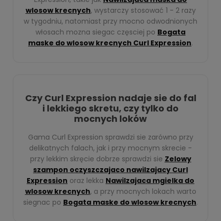
wlosow krecnych
, wystarczy stosować 1 - 2 razy
w tygodniu, natomiast przy mocno odwodnionych
włosach mozna siegac częsciej po
Bogata
maske do wlosow krecnych Curl Expression
.
Czy Curl Expression nadaje sie do fal
i lekkiego skretu, czy tylko do
mocnych loków
Gama Curl Expression sprawdzi sie zarówno przy
delikatnych falach, jak i przy mocnym skrecie -
przy lekkim skręcie dobrze sprawdzi sie
Zelowy
szampon oczyszczajaco nawilzajacy Curl
Expression
oraz lekka
Nawilzajaca mgielka do
wlosow krecnych
, a przy mocnych lokach warto
siegnac po
Bogata maske do wlosow krecnych
.