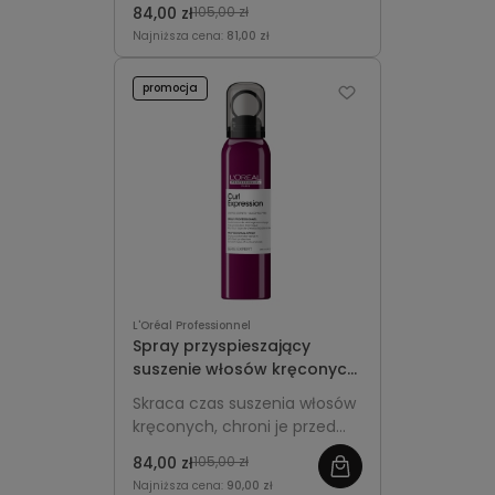
sprężystość, miękkość i
84,00 zł
105,00 zł
naturalny blask bez efektu
Najniższa cena:
81,00 zł
sztywności.
promocja
L'Oréal Professionnel
Spray przyspieszający
suszenie włosów kręconych
150ml - L'Oréal
Skraca czas suszenia włosów
Professionnel Curl
kręconych, chroni je przed
Expression
wysoką temperaturą i
84,00 zł
105,00 zł
podkreśla sprężystość loków
Najniższa cena:
90,00 zł