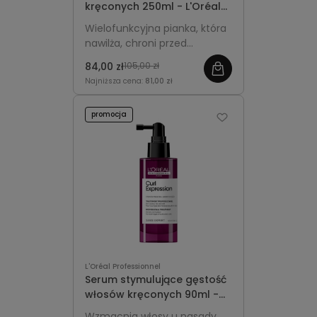
kręconych 250ml - L'Oréal
Professionnel Curl
Wielofunkcyjna pianka, która
Expression
nawilża, chroni przed
puszeniem, definiuje loki i fale
84,00 zł
105,00 zł
oraz ułatwia stylizację włosów
Najniższa cena:
81,00 zł
kręconych.
promocja
L'Oréal Professionnel
Serum stymulujące gęstość
włosów kręconych 90ml -
L'Oréal Professionnel Curl
Wzmacnia włosy u nasady,