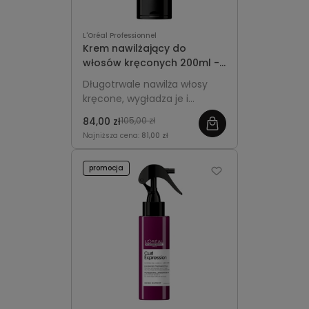
L'Oréal Professionnel
Krem nawilżający do
włosów kręconych 200ml -
L'Oréal Professionnel Curl
Długotrwale nawilża włosy
Expression
kręcone, wygładza je i
redukuje puszenie,
84,00 zł
105,00 zł
podkreślając naturalny skręt i
Najniższa cena:
81,00 zł
sprężystość loków.
promocja