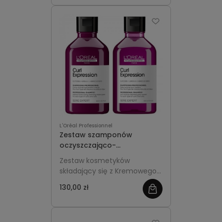
oraz fal.
L'Oréal Professionnel
Zestaw szamponów
oczyszczająco-
nawilżających do włosów
Zestaw kosmetyków
kręconych i suchych L'Oréal
składający się z Kremowego
Serie Expert Curl Expression
Szamponu Intensywnie
130,00 zł
Nawilżającego i Żelowego
Szamponu Oczyszczającego
z serii Expert Curl Expression