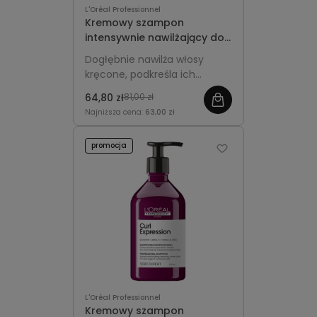
L'Oréal Professionnel
Kremowy szampon
intensywnie nawilżający do
włosów kręconych 300ml -
Dogłębnie nawilża włosy
L'Oréal Professionnel Curl
kręcone, podkreśla ich
Expression
miękkość, elastyczność i
64,80 zł
81,00 zł
naturalny blask.
Najniższa cena:
63,00 zł
promocja
L'Oréal Professionnel
Kremowy szampon