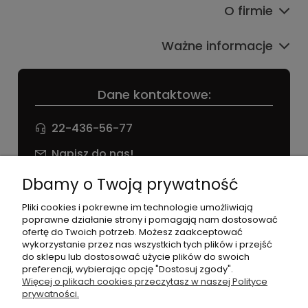
O firmie
Ważne informacje
Dane kontaktowe:
22-436-56-77
Napisz do nas!
NIP: 826 186 42 29
Dbamy o Twoją prywatność
Pliki cookies i pokrewne im technologie umożliwiają
poprawne działanie strony i pomagają nam dostosować
ofertę do Twoich potrzeb. Możesz zaakceptować
wykorzystanie przez nas wszystkich tych plików i przejść
do sklepu lub dostosować użycie plików do swoich
preferencji, wybierając opcję "Dostosuj zgody".
©2026 Wszelkie Prawa Zastrzeżone | agneess sklep
Więcej o plikach cookies przeczytasz w naszej Polityce
internetowy
prywatności.