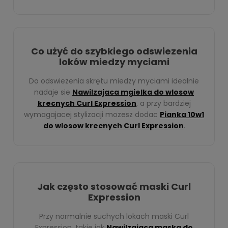
Co użyć do szybkiego odswiezenia
loków miedzy myciami
Do odswiezenia skrętu miedzy myciami idealnie
nadaje sie
Nawilzajaca mgielka do wlosow
krecnych Curl Expression
, a przy bardziej
wymagajacej stylizacji mozesz dodac
Pianka 10w1
do wlosow krecnych Curl Expression
.
Jak często stosować maski Curl
Expression
Przy normalnie suchych lokach maski Curl
Expression, takie jak
Nawilzajaca maska do