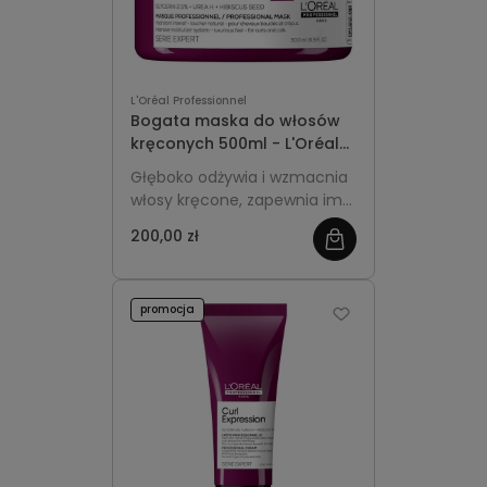
L'Oréal Professionnel
Bogata maska do włosów
kręconych 500ml - L'Oréal
Professionnel Curl
Głęboko odżywia i wzmacnia
Expression
włosy kręcone, zapewnia im
miękkość, elastyczność i
200,00 zł
blask. Większa, ekonomiczna
pojemność idealna do
regularnej pielęgnacji.
promocja