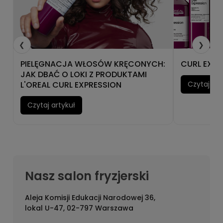
❮
❯
PIELĘGNACJA WŁOSÓW KRĘCONYCH:
CURL EXPR
JAK DBAĆ O LOKI Z PRODUKTAMI
L'OREAL CURL EXPRESSION
Czytaj art
Czytaj artykuł
Nasz salon fryzjerski
Aleja Komisji Edukacji Narodowej 36,
lokal U-47, 02-797 Warszawa