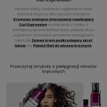
Pierwsze efekty nawilzenia i wygładzenia loków
widoczne sa juz po kilku użyciach szamponu
Kremowy szampon intensywnie nawilzajacy
Curl Expression
w polaczeniu z maska, a
pełniejsza poprawa definicji skrętu pojawia sie po
regularnym stosowaniu produktów stylizujących,
takich jak
Zelowy krem podkreslajacy skret
lokow
czy
Pianka 10w1 do wlosow krecnych
.
Przeczytaj artykuły o pielęgnacji włosów
kręconych