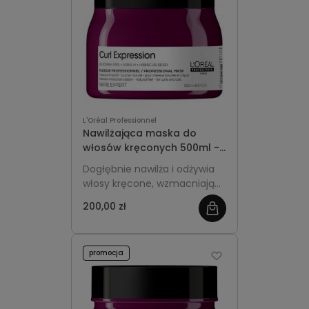
L'Oréal Professionnel
Nawilżająca maska do
włosów kręconych 500ml -
L'Oréal Professionnel Curl
Dogłębnie nawilża i odżywia
Expression
włosy kręcone, wzmacniając
ich strukturę i podkreślając
200,00 zł
elastyczność. Większa,
ekonomiczna pojemność
idealna do regularnej
promocja
pielęgnacji.