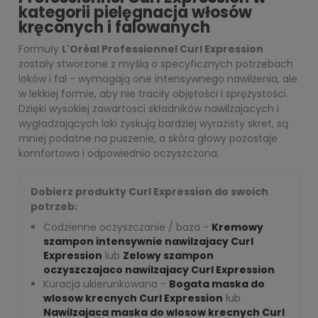
kategorii pielęgnacja włosów
kręconych i falowanych
Formuły
L'Oréal Professionnel Curl Expression
zostały stworzone z myślą o specyficznych potrzebach
loków i fal - wymagają one intensywnego nawilżenia, ale
w lekkiej formie, aby nie traciły objętości i sprężystości.
Dzięki wysokiej zawartosci składników nawilzajacych i
wygładzających loki zyskują bardziej wyrazisty skret, są
mniej podatne na puszenie, a skóra głowy pozostaje
komfortowa i odpowiednio oczyszczona.
Dobierz produkty Curl Expression do swoich
potrzeb:
Codzienne oczyszczanie / baza -
Kremowy
szampon intensywnie nawilzajacy Curl
Expression
lub
Zelowy szampon
oczyszczajaco nawilzajacy Curl Expression
Kuracja ukierunkowana -
Bogata maska do
wlosow krecnych Curl Expression
lub
Nawilzajaca maska do wlosow krecnych Curl