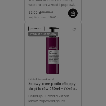
Expression Treatment
wspiera ich wzrost i poprawia
gęstość, jednocześnie
92,00 zł
130,00 zł
podkreślając sprężystość
Najniższa cena:
130,00 zł
loków i fal.
promocja
Produkt niedostępny
L'Oréal Professionnel
Żelowy krem podkreślający
skręt loków 250ml - L'Oréal
Professionnel Curl
Definiuje i utrwala kształt
Expression
loków, zapewniając im