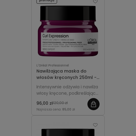
promocja
L'Oréal Professionnel
Nawilżająca maska do
włosów kręconych 250ml -
L'Oréal Professionnel Curl
Intensywnie odżywia i nawilża
Expression
włosy kręcone, podkreślając
ich sprężystość, miękkość i
96,00 zł
120,00 zł
naturalny blask.
Najniższa cena:
85,00 zł