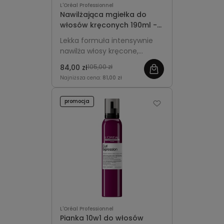
L'Oréal Professionnel
Nawilżająca mgiełka do
włosów kręconych 190ml -
L'Oréal Professionnel Curl
Lekka formuła intensywnie
Expression
nawilża włosy kręcone,
odświeża skręt między
84,00 zł
105,00 zł
myciami i nadaje lokom
Najniższa cena:
81,00 zł
sprężystość oraz blask.
promocja
L'Oréal Professionnel
Pianka 10w1 do włosów