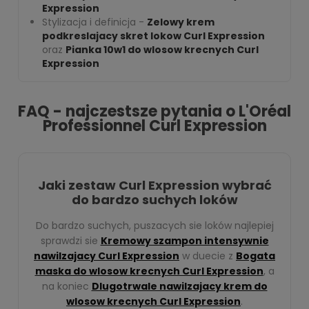
Expression
Stylizacja i definicja -
Zelowy krem
podkreslajacy skret lokow Curl Expression
oraz
Pianka 10w1 do wlosow krecnych Curl
Expression
FAQ - najczestsze pytania o L'Oréal
Professionnel Curl Expression
Jaki zestaw Curl Expression wybrać
do bardzo suchych loków
Do bardzo suchych, puszacych sie loków najlepiej
sprawdzi sie
Kremowy szampon intensywnie
nawilzajacy Curl Expression
w duecie z
Bogata
maska do wlosow krecnych Curl Expression
, a
na koniec
Dlugotrwale nawilzajacy krem do
wlosow krecnych Curl Expression
.