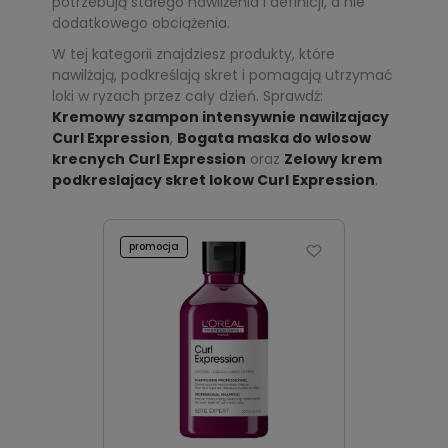
potrzebują stałego nawilżenia i definicji, a nie
dodatkowego obciążenia.
W tej kategorii znajdziesz produkty, które
nawilżają, podkreślają skret i pomagają utrzymać
loki w ryzach przez cały dzień. Sprawdź:
Kremowy szampon intensywnie nawilzajacy
Curl Expression
,
Bogata maska do wlosow
krecnych Curl Expression
oraz
Zelowy krem
podkreslajacy skret lokow Curl Expression
.
promocja