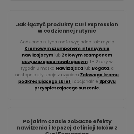
Jak łączyć produkty Curl Expression
w codziennej rutynie
Codzienna rutyna może wygladac tak: mycie
Kremowym szamponem intensywnie
nawilzajacym
lub
Zelowym szamponem
oczyszczajaco nawilzajacym
, 1 - 2 razy w
tygodniu maska
Nawilzajaca
lub
Bogata
, a
nastepnie stylizacja z uzyciem
Zelowego kremu
podkreslajacego skret
i opcjonalnie
Sprayu
przyspieszajacego suszenie
.
Po jakim czasie zobacze efekty
nawilzenia i lepszej definicji loków z
Curl Expression