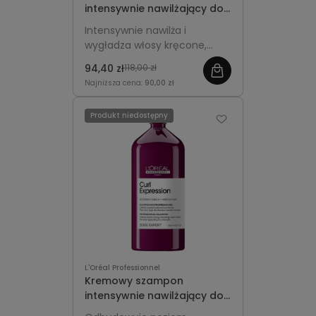
intensywnie nawilżający do
włosów kręconych 500ml z
Intensywnie nawilża i
pompką - L'Oréal
wygładza włosy kręcone,
Professionnel Curl
podkreśla sprężystość loków i
Expression
94,40 zł
118,00 zł
fal. Wygodna pompka
Najniższa cena:
90,00 zł
ułatwia codzienne
stosowanie.
Produkt niedostępny
L'Oréal Professionnel
Kremowy szampon
intensywnie nawilżający do
włosów kręconych 1500ml -