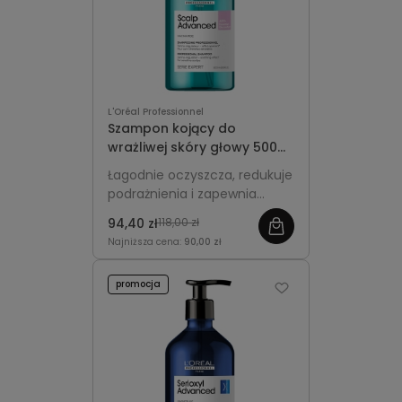
L'Oréal Professionnel
Szampon kojący do
wrażliwej skóry głowy 500ml
- L'Oréal Professionnel
Łagodnie oczyszcza, redukuje
Scalp Advanced Anti-
podrażnienia i zapewnia
Discomfort
długotrwały komfort wrażliwej
94,40 zł
118,00 zł
skórze głowy. Idealny do
Najniższa cena:
90,00 zł
regularnej pielęgnacji w
większej, ekonomicznej
promocja
pojemności.