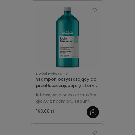
częstego stosowania.
L'Oréal Professionnel
Szampon oczyszczający do
przetłuszczającej się skóry
głowy 1500ml - L'Oréal
Intensywnie oczyszcza skórę
Professionnel Scalp
głowy z nadmiaru sebum,
Advanced Anti-Oiliness
zapewnia długotrwałą
163,00 zł
świeżość włosów i równowagę
skóry. Profesjonalna, duża
pojemność idealna do
częstego stosowania.