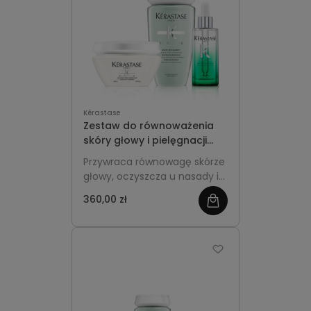
Kérastase
Zestaw do równoważenia
skóry głowy i pielęgnacji
długości - Kérastase
Przywraca równowagę skórze
Spécifique
głowy, oczyszcza u nasady i
nawilża długości, redukując
360,00 zł
zobacz
przetłuszczanie oraz uczucie
dyskomfortu, a jednocześnie
więcej
pozostawia włosy lekkie,
miękkie i pełne świeżości.