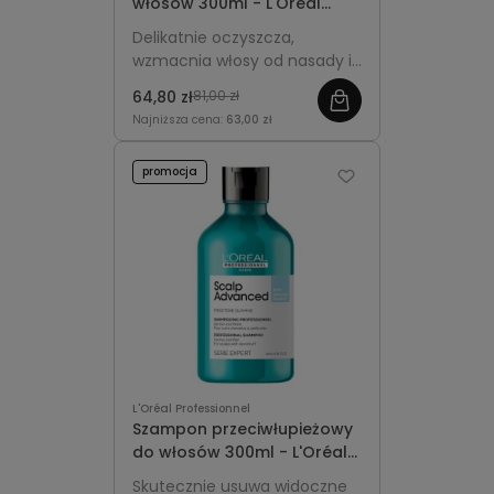
włosów 300ml - L'Oréal
codziennego stosowania i
Professionnel Serioxyl
może być stosowany przez
Delikatnie oczyszcza,
Advanced
osoby z problemami
wzmacnia włosy od nasady i
skórnymi, takimi jak łupież czy
dodaje im objętości,
64,80 zł
81,00 zł
przetłuszczanie się skóry
wspierając efekt gęstszej i
głowy.
Najniższa cena:
63,00 zł
pełniejszej fryzury.
promocja
L'Oréal Professionnel
Szampon przeciwłupieżowy
do włosów 300ml - L'Oréal
Professionnel Scalp
Skutecznie usuwa widoczne