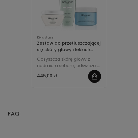
Kérastase
Zestaw do przetłuszczającej
się skóry głowy i lekkich
włosów - Kérastase
Oczyszcza skórę głowy z
Spécifique
nadmiaru sebum, odświeża u
nasady i jednocześnie nawilża
445,00 zł
zobacz
długości, pomagając
utrzymać lekkość, objętość i
więcej
komfort skóry głowy przy
regularnym stosowaniu.
FAQ:
Jakie produkty pomagają kontrolować