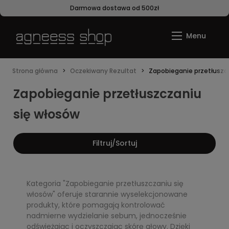
Darmowa dostawa od 500zł
Strona główna
Oczekiwany Rezultat
Zapobieganie przetłuszc
Zapobieganie przetłuszczaniu
się włosów
Filtruj/Sortuj
Kategoria "Zapobieganie przetłuszczaniu się
włosów" oferuje starannie wyselekcjonowane
produkty, które pomagają kontrolować
nadmierne wydzielanie sebum, jednocześnie
odświeżając i oczyszczając skórę głowy. Dzięki