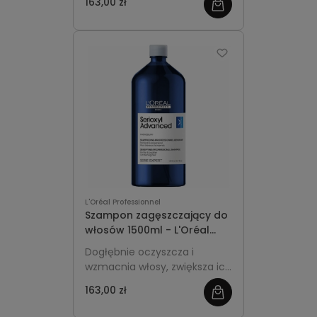
163,00 zł
świeżość. Profesjonalna, duża
pojemność idealna do
częstego stosowania.
L'Oréal Professionnel
Szampon zagęszczający do
włosów 1500ml - L'Oréal
Professionnel Serioxyl
Dogłębnie oczyszcza i
Advanced
wzmacnia włosy, zwiększa ich
objętość i wspiera efekt
163,00 zł
gęstości. Profesjonalna, duża
pojemność idealna do