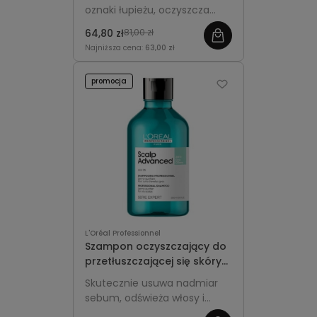
Advanced Anti-Dandruff
oznaki łupieżu, oczyszcza
skórę głowy i przywraca jej
64,80 zł
81,00 zł
komfort oraz równowagę.
Najniższa cena:
63,00 zł
promocja
L'Oréal Professionnel
Szampon oczyszczający do
przetłuszczającej się skóry
głowy 300ml - L'Oréal
Skutecznie usuwa nadmiar
Professionnel Scalp
sebum, odświeża włosy i
Advanced Anti-Oiliness
przywraca równowagę skórze