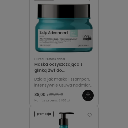
L'Oréal Professionnel
Maska oczyszczająca z
glinką 2w1 do
przetłuszczającej się skóry
Działa jak maska i szampon,
głowy 250ml - L'Oréal
intensywnie usuwa nadmiar
Professionnel Scalp
sebum i toksyn, odświeża
Advanced Anti-Oiliness
88,00 zł
110,00 zł
włosy oraz przywraca
Najniższa cena:
61,00 zł
równowagę skórze głowy.
promocja