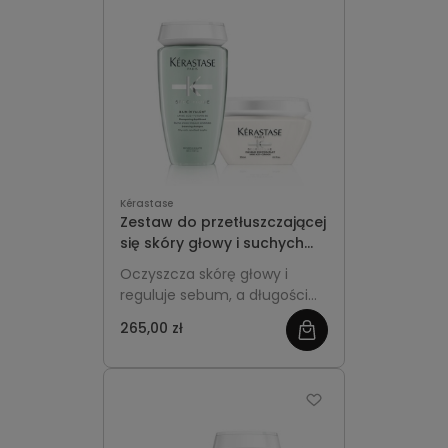
Kérastase
Zestaw do przetłuszczającej
się skóry głowy i suchych
długości - Kérastase
Oczyszcza skórę głowy i
Spécifique
reguluje sebum, a długości
intensywnie nawilża, dzięki
265,00 zł
zobacz
czemu włosy są lekkie u
nasady i miękkie na końcach.
więcej