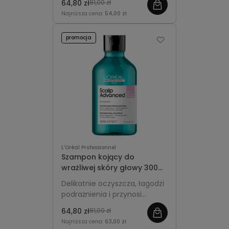
64,80 zł
81,00 zł
głowy podatnej na
Najniższa cena:
54,00 zł
przetłuszczanie.
promocja
L'Oréal Professionnel
Szampon kojący do
wrażliwej skóry głowy 300ml
- L'Oréal Professionnel
Delikatnie oczyszcza, łagodzi
Scalp Advanced Anti-
podrażnienia i przynosi
Discomfort
natychmiastowy komfort
64,80 zł
81,00 zł
wrażliwej skórze głowy.
Najniższa cena:
63,00 zł