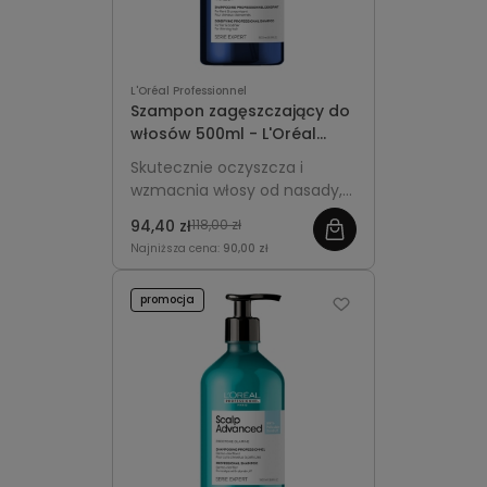
L'Oréal Professionnel
Szampon zagęszczający do
włosów 500ml - L'Oréal
Professionnel Serioxyl
Skutecznie oczyszcza i
Advanced
wzmacnia włosy od nasady,
dodając im objętości i
94,40 zł
118,00 zł
wspierając efekt
Najniższa cena:
90,00 zł
zagęszczenia. Większa,
ekonomiczna pojemność do
promocja
regularnego stosowania.