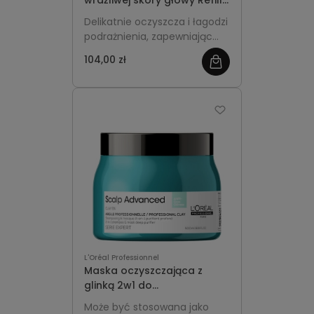
wrażliwej skóry głowy Refill
500ml - L'Oréal
Delikatnie oczyszcza i łagodzi
Professionnel Scalp
podrażnienia, zapewniając
Advanced Anti-Discomfort
długotrwały komfort skórze
104,00 zł
głowy. Ekologiczne
opakowanie Refill idealne do
uzupełniania.
L'Oréal Professionnel
Maska oczyszczająca z
glinką 2w1 do
przetłuszczającej się skóry
Może być stosowana jako