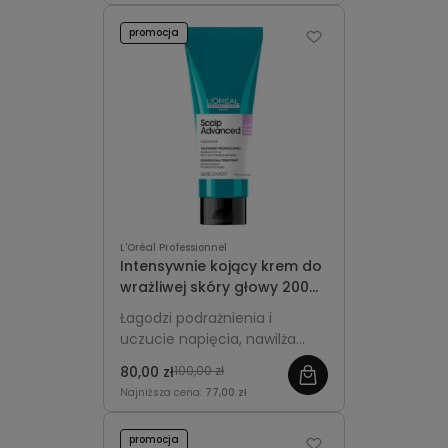
promocja
L'Oréal Professionnel
Intensywnie kojący krem do
wrażliwej skóry głowy 200ml
- L'Oréal Professionnel
Łagodzi podrażnienia i
Scalp Advanced Anti-
uczucie napięcia, nawilża
Discomfort
oraz przywraca komfort
80,00 zł
100,00 zł
delikatnej i wrażliwej skórze
Najniższa cena:
77,00 zł
głowy.
promocja