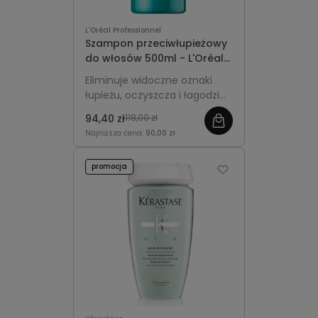
L'Oréal Professionnel
Szampon przeciwłupieżowy
do włosów 500ml - L'Oréal
Professionnel Scalp
Eliminuje widoczne oznaki
Advanced Anti-Dandruff
łupieżu, oczyszcza i łagodzi
skórę głowy, zapewniając
94,40 zł
118,00 zł
długotrwałe uczucie
Najniższa cena:
90,00 zł
świeżości. Większa,
ekonomiczna pojemność do
promocja
regularnego stosowania.