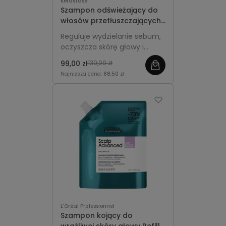
Kérastase
Szampon odświeżający do
włosów przetłuszczających
się - Kérastase Specifique
Reguluje wydzielanie sebum,
Bain Divalent 250ml
oczyszcza skórę głowy i
odświeża włosy,
99,00 zł
130,00 zł
pozostawiając je lekkie, sypkie
Najniższa cena:
88,50 zł
i pełne blasku.
L'Oréal Professionnel
Szampon kojący do