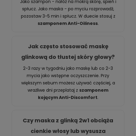
Jako szampon - nałóż na mokrą skórę, spień i
spłucz. Jako maska - po myciu rozprowadź,
pozostaw 3-5 min i spłucz. W duecie stosuj z
szamponem Anti-Oiliness
.
Jak często stosować maskę
glinkową do tłustej skóry głowy?
2-3 razy w tygodniu jako maskę lub co 2-3
mycia jako wstępne oczyszczenie. Przy
większym sebum możesz używać częściej, a
wrażliwe dni przeplataj z
szamponem
kojącym Anti-Discomfort
.
Czy maska z glinką 2w1 obciąża
cienkie włosy lub wysusza