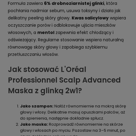
Formuła zawiera
6% drobnoziarnistej glinki
, która
pochłania nadmiar sebum, usuwa toksyny i działa jak
delikatny peeling skóry głowy.
Kwas salicylowy
wspiera
oczyszczanie porów i odblokowuje ujścia mieszków
włosowych, a
mentol
zapewnia efekt chłodzący i
odświeżający. Regularne stosowanie wspiera naturalną
równowagę skóry głowy i zapobiega szybkiemu
przetłuszczaniu włosów.
Jak stosować L'Oréal
Professionnel Scalp Advanced
Maska z glinką 2w1?
Jako szampon:
Nałóż równomiernie na mokrą skórę
głowy i włosy. Delikatnie masuj opuszkami palców, aż
do spienienia, następnie dokładnie spłucz.
Jako maska:
Rozprowadź równomiernie na skórze
głowy i włosach po myciu. Pozostaw na 3–5 minut, po