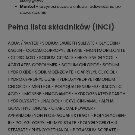
skórę głowy.
Mentol
– przynosi uczucie chłodu i odświeżenia po
oczyszczeniu.
Pełna lista składników (INCI)
AQUA / WATER • SODIUM LAURETH SULFATE • GLYCERIN •
KAOLIN • COCAMIDOPROPYL BETAINE • MONTMORILLONITE
• CITRIC ACID • SODIUM CITRATE • HEXYLENE GLYCOL •
ACRYLATES COPOLYMER • SODIUM CHLORIDE • SODIUM
HYDROXIDE • SODIUM BENZOATE • CAPRYLYL GLYCOL •
HYDROXYPROPYL GUAR HYDROXYPROPYLTRIMONIUM
CHLORIDE • MENTHOL • POLYQUATERNIUM-10 • SALICYLIC
ACID • LIMONENE • NIACINAMIDE • HYDROGENATED STARCH
HYDROLYSATE • LINALOOL • HEXYL CINNAMAL • ALPHA-
ISOMETHYL IONONE • CHARCOAL POWDER •
APHANIZOMENON FLOS-AQUAE EXTRACT • POLYGLYCERIN-
10 • POLYGLYCERYL-10 MYRISTATE • POLYGLYCERYL-10
STEARATE • PHENOXYETHANOL • POTASSIUM SORBATE •