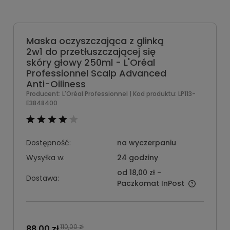
Maska oczyszczająca z glinką
2w1 do przetłuszczającej się
skóry głowy 250ml - L'Oréal
Professionnel Scalp Advanced
Anti-Oiliness
Producent:
L'Oréal Professionnel
| Kod produktu:
LP113-
E3848400
Dostępność:
na wyczerpaniu
Wysyłka w:
24 godziny
od 18,00 zł
-
Dostawa:
Paczkomat InPost
110,00 zł
88,00 zł