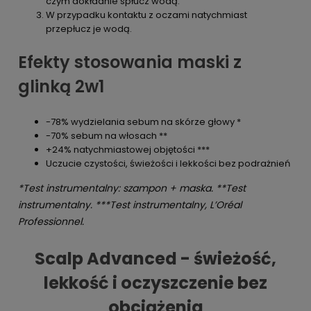
czym dokładnie spłucz wodą.
W przypadku kontaktu z oczami natychmiast
przepłucz je wodą.
Efekty stosowania maski z
glinką 2w1
-78% wydzielania sebum na skórze głowy *
-70% sebum na włosach **
+24% natychmiastowej objętości ***
Uczucie czystości, świeżości i lekkości bez podrażnień
*Test instrumentalny: szampon + maska. **Test
instrumentalny. ***Test instrumentalny, L’Oréal
Professionnel.
Scalp Advanced - świeżość,
lekkość i oczyszczenie bez
obciążenia