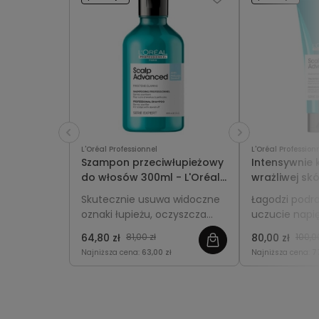
L'Oréal Professionnel
L'Oréal Profession
Szampon przeciwłupieżowy
Intensywnie 
do włosów 300ml - L'Oréal
wrażliwej sk
Professionnel Scalp
200ml - L'Or
Skutecznie usuwa widoczne
Łagodzi podra
Advanced Anti-Dandruff
Professionne
oznaki łupieżu, oczyszcza
uczucie napię
Advanced An
skórę głowy i przywraca jej
oraz przywra
64,80 zł
81,00 zł
80,00 zł
100,0
komfort oraz równowagę.
delikatnej i w
Najniższa cena:
63,00 zł
Najniższa cena:
7
głowy.