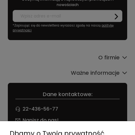
nowościach
*Zapisując się do newslettera wyrażasz zgodę na naszą
politykę
prywatności
O firmie
Ważne informacje
Dane kontaktowe:
22-436-56-77
Napisz do nas!
NIP: 826 186 42 29
Dbamy o Twoją prywatność