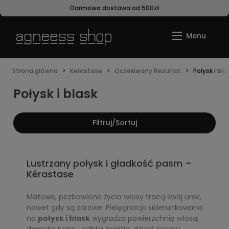
Darmowa dostawa od 500zł
Strona główna
Kerastase
Oczekiwany Rezultat
Połysk i bla
Połysk i blask
Filtruj/Sortuj
Lustrzany połysk i gładkość pasm –
Kérastase
Matowe, pozbawione życia włosy tracą swój urok,
nawet gdy są zdrowe. Pielęgnacja ukierunkowana
na
połysk i blask
wygładza powierzchnię włosa,