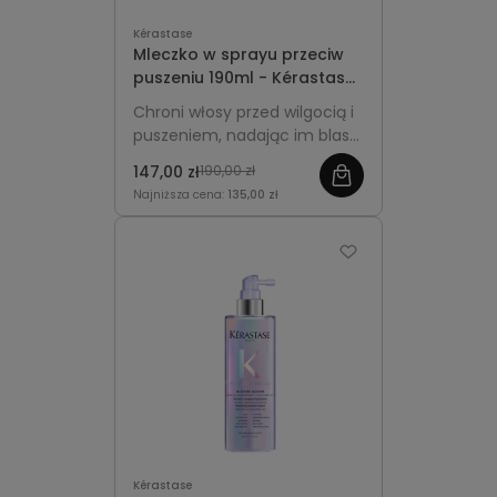
Kérastase
Mleczko w sprayu przeciw
puszeniu 190ml - Kérastase
Gloss Absolu Anti-Frizz
Chroni włosy przed wilgocią i
Glaze
puszeniem, nadając im blask,
miękkość i gładką strukturę.
147,00 zł
190,00 zł
Najniższa cena:
135,00 zł
Kérastase