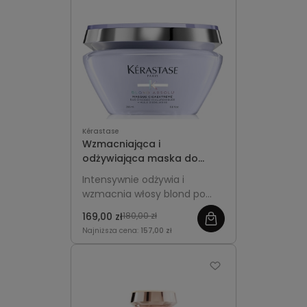
Kérastase
Wzmacniająca i
odżywiająca maska do
włosów blond po zabiegach
Intensywnie odżywia i
rozjaśniania 200ml -
wzmacnia włosy blond po
Kérastase Blond Absolu
rozjaśnianiu, regenerując ich
Cicaextreme
169,00 zł
180,00 zł
strukturę i nadając im
Najniższa cena:
157,00 zł
miękkość oraz blask.