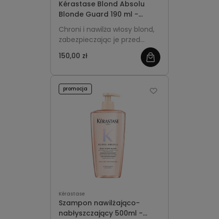
Kérastase Blond Absolu
Blonde Guard 190 ml -
spray ochronno-
Chroni i nawilża włosy blond,
nawilżający do włosów
zabezpieczając je przed
blond bez spłukiwania
wysoką temperaturą, UV,
150,00 zł
chlorem, słoną wodą i
przesuszeniem.
promocja
Kérastase
Szampon nawilżająco-
nabłyszczający 500ml -