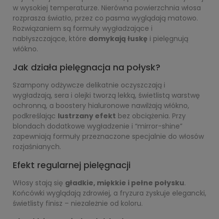
w wysokiej temperaturze. Nierówna powierzchnia włosa
rozprasza światło, przez co pasma wyglądają matowo.
Rozwiązaniem są formuły wygładzające i
nabłyszczające, które
domykają łuskę
i pielęgnują
włókno.
Jak działa pielęgnacja na połysk?
Szampony odżywcze delikatnie oczyszczają i
wygładzają, sera i olejki tworzą lekką, świetlistą warstwę
ochronną, a boostery hialuronowe nawilżają włókno,
podkreślając
lustrzany efekt
bez obciążenia. Przy
blondach dodatkowe wygładzenie i “mirror-shine”
zapewniają formuły przeznaczone specjalnie do włosów
rozjaśnianych.
Efekt regularnej pielęgnacji
Włosy stają się
gładkie, miękkie i pełne połysku
.
Końcówki wyglądają zdrowiej, a fryzura zyskuje elegancki,
świetlisty finisz – niezależnie od koloru.