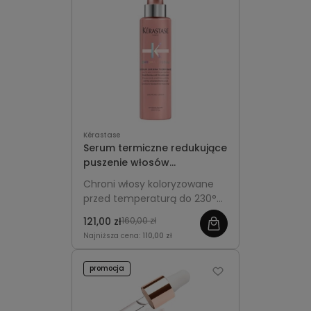
Kérastase
Serum termiczne redukujące
puszenie włosów
koloryzowanych -
Chroni włosy koloryzowane
Kérastase Chroma Absolu
przed temperaturą do 230°C,
Sérum Thermique 150ml
wygładza pasma i redukuje
121,00 zł
160,00 zł
puszenie, ułatwiając
Najniższa cena:
110,00 zł
codzienną stylizację.
promocja