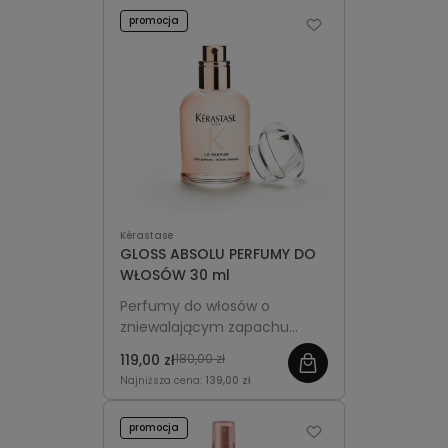
promocja
Kérastase
GLOSS ABSOLU PERFUMY DO
WŁOSÓW 30 ml
Perfumy do włosów o
zniewalającym zapachu
Gloss Absolu - utrzymują się
119,00 zł
180,00 zł
przez cały dzień, otulając
Najniższa cena:
139,00 zł
włosy luksusową aurą. Nadają
miękkość i połysk, idealne do
promocja
torebki w formacie 30 ml.