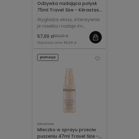
Odżywka nadająca połysk
75ml Travel Size - Kérastase
Gloss Absolu Insta-Glaze
Wygładza włosy, intensywnie
je nawilża i nadaje im
lustrzany blask bez
57,00 zł
90,00 zł
obciążania.
Najniższa cena:
65,00 zł
promocja
Kérastase
Mleczko w sprayu przeciw
puszeniu 47ml Travel Size -