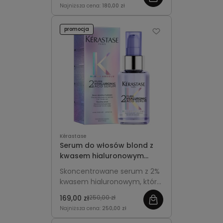
chroniąc przed puszeniem i
Najniższa cena:
180,00 zł
utratą blasku.
promocja
Kérastase
Serum do włosów blond z
kwasem hialuronowym
50ml - Kérastase Blond
Skoncentrowane serum z 2%
Absolu 2% Pure Hyaluronic
kwasem hialuronowym, które
Acid Serum
intensywnie nawilża,
169,00 zł
250,00 zł
wzmacnia i regeneruje włosy
Najniższa cena:
250,00 zł
blond oraz rozjaśniane.