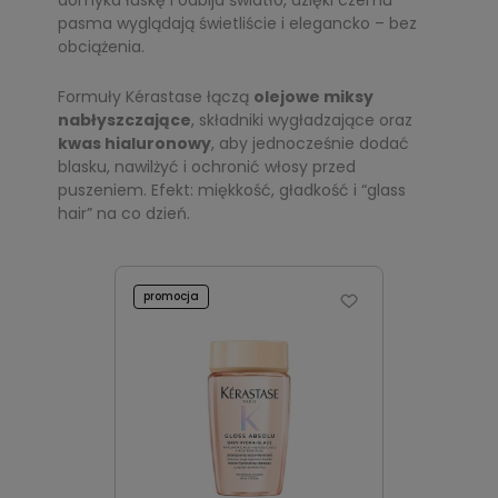
domyka łuskę i odbija światło, dzięki czemu
pasma wyglądają świetliście i elegancko – bez
obciążenia.
Formuły Kérastase łączą
olejowe miksy
nabłyszczające
, składniki wygładzające oraz
kwas hialuronowy
, aby jednocześnie dodać
blasku, nawilżyć i ochronić włosy przed
puszeniem. Efekt: miękkość, gładkość i “glass
hair” na co dzień.
promocja