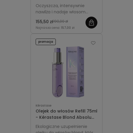
Kérastase Gloss Absolu
Oczyszcza, intensywnie
Hydra-Glaze
nawilża i nadaje włosom
zdrowy blask, pozostawiając
155,50 zł
190,00 zł
je gładkie i miękkie w dotyku.
Najniższa cena:
157,00 zł
promocja
Kérastase
Olejek do włosów Refill 75ml
- Kérastase Blond Absolu
Cicagloss
Ekologiczne uzupełnienie
olejku do włosów blond, które