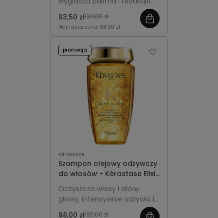
wygładza pasma i redukuje
puszenie. Idealna pojemność
93,50 zł
120,00 zł
podróżna do codziennej
Najniższa cena:
98,00 zł
pielęgnacji.
promocja
Kérastase
Szampon olejowy odżywczy
do włosów - Kérastase Elixir
Ultime 250ml
Oczyszcza włosy i skórę
głowy, intensywnie odżywia i
wygładza pasma, nadając im
98,00 zł
120,00 zł