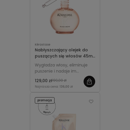
Kérastase
Nabłyszczający olejek do
puszących się włosów 45ml
- Kérastase Gloss Absolu
Wygładza włosy, eliminuje
Glaze Drops
puszenie i nadaje im
intensywny połysk oraz
129,00 zł
190,00 zł
jedwabistą miękkość.
Najniższa cena:
136,00 zł
promocja