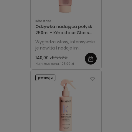
Kérastase
Odżywka nadająca połysk
250ml - Kérastase Gloss
Absolu Insta-Glaze
Wygładza włosy, intensywnie
je nawilża i nadaje im
lustrzany blask bez
140,00 zł
170,00 zł
obciążania.
Najniższa cena:
125,00 zł
promocja