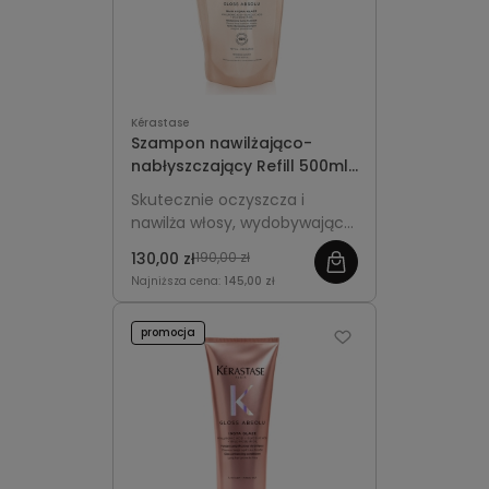
Kérastase
Szampon nawilżająco-
nabłyszczający Refill 500ml
- Kérastase Gloss Absolu
Skutecznie oczyszcza i
Hydra-Glaze
nawilża włosy, wydobywając
ich świetlisty blask.
130,00 zł
190,00 zł
Ekologiczne opakowanie Refill
Najniższa cena:
145,00 zł
do uzupełniania.
promocja