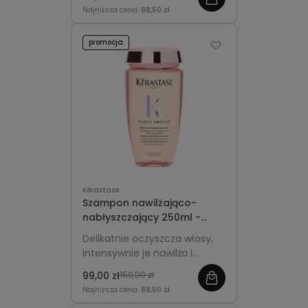
miękkość, blask i lekkość bez
Najniższa cena:
88,50 zł
obciążania.
promocja
Kérastase
Szampon nawilżająco-
nabłyszczający 250ml -
Kérastase Gloss Absolu
Delikatnie oczyszcza włosy,
Hydra-Glaze
intensywnie je nawilża i
nadaje im świetlisty blask bez
99,00 zł
150,00 zł
obciążania.
Najniższa cena:
88,50 zł