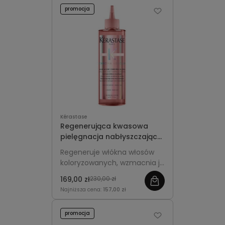
promocja
Kérastase
Regenerująca kwasowa
pielęgnacja nabłyszczająca
włosy koloryzowane -
Regeneruje włókna włosów
Kérastase Chroma Absolu
koloryzowanych, wzmacnia je
Soin Acide Gloss 210ml
od środka, nadaje intensywny
169,00 zł
230,00 zł
połysk i gładkość pasmom.
Najniższa cena:
157,00 zł
promocja