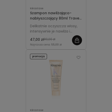
Kérastase
Szampon nawilżająco-
nabłyszczający 80ml Travel
Size - Kérastase Gloss
Delikatnie oczyszcza włosy,
Absolu Hydra-Glaze
intensywnie je nawilża i
nadaje im świetlisty blask bez
47,00 zł
80,00 zł
obciążania.
Najniższa cena:
55,00 zł
promocja
Kérastase