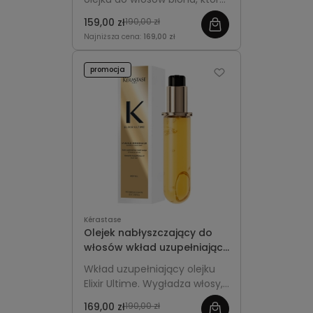
wygładza, nabłyszcza i chroni
159,00 zł
190,00 zł
włosy przed puszeniem.
Najniższa cena:
169,00 zł
promocja
Kérastase
Olejek nabłyszczający do
włosów wkład uzupełniający
- Kérastase Elixir Ultime
Wkład uzupełniający olejku
Refill 75ml
Elixir Ultime. Wygładza włosy,
nadaje im połysk i miękkość,
169,00 zł
190,00 zł