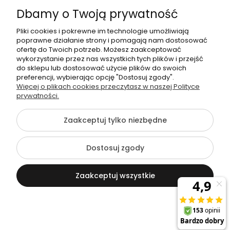
NIP: 826 186 42 29
Dbamy o Twoją prywatność
Pliki cookies i pokrewne im technologie umożliwiają
poprawne działanie strony i pomagają nam dostosować
ofertę do Twoich potrzeb. Możesz zaakceptować
wykorzystanie przez nas wszystkich tych plików i przejść
do sklepu lub dostosować użycie plików do swoich
preferencji, wybierając opcję "Dostosuj zgody".
©2026 Wszelkie Prawa Zastrzeżone | agneess sklep
Więcej o plikach cookies przeczytasz w naszej Polityce
internetowy
prywatności.
Szablon Flex by
Ecommercy
Zaakceptuj tylko niezbędne
Dostosuj zgody
Pokaż pełną wersję strony
Zaakceptuj wszystkie
Sklep internetowy Shoper Premium
Kontakt
Szukaj
Konto
Koszyk