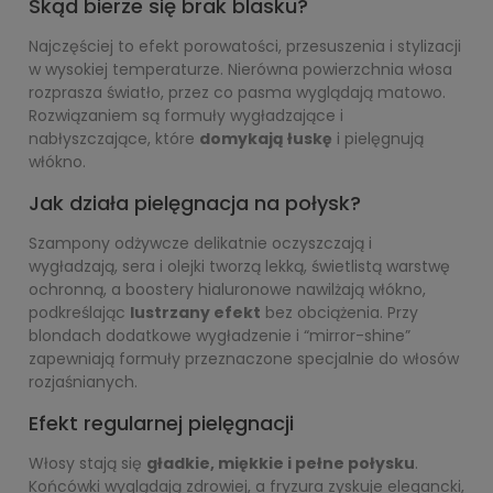
Skąd bierze się brak blasku?
Najczęściej to efekt porowatości, przesuszenia i stylizacji
w wysokiej temperaturze. Nierówna powierzchnia włosa
rozprasza światło, przez co pasma wyglądają matowo.
Rozwiązaniem są formuły wygładzające i
nabłyszczające, które
domykają łuskę
i pielęgnują
włókno.
Jak działa pielęgnacja na połysk?
Szampony odżywcze delikatnie oczyszczają i
wygładzają, sera i olejki tworzą lekką, świetlistą warstwę
ochronną, a boostery hialuronowe nawilżają włókno,
podkreślając
lustrzany efekt
bez obciążenia. Przy
blondach dodatkowe wygładzenie i “mirror-shine”
zapewniają formuły przeznaczone specjalnie do włosów
rozjaśnianych.
Efekt regularnej pielęgnacji
Włosy stają się
gładkie, miękkie i pełne połysku
.
Końcówki wyglądają zdrowiej, a fryzura zyskuje elegancki,