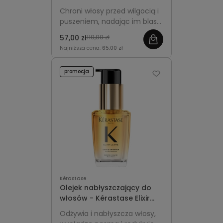
Kérastase Gloss Absolu
Chroni włosy przed wilgocią i
Anti-Frizz Glaze (1)
puszeniem, nadając im blask,
miękkość i gładką strukturę.
57,00 zł
110,00 zł
Najniższa cena:
65,00 zł
promocja
Kérastase
Olejek nabłyszczający do
włosów - Kérastase Elixir
Ultime 30ml
Odżywia i nabłyszcza włosy,