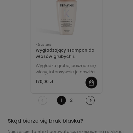
Kérastase
Wygładzający szampon do
włosów grubych i
puszących się - Kérastase
Wygładza grube, puszące się
Gloss Absolu Bain Crème
włosy, intensywnie je nawilża i
Hydra-Glaze
pomaga uzyskać efekt
170,00 zł
lśniącej, miękkiej tafli bez
obciążenia już na etapie
mycia.
1
2
Skąd bierze się brak blasku?
Najczęściej to efekt porowatości, przesuszenia i stylizacji