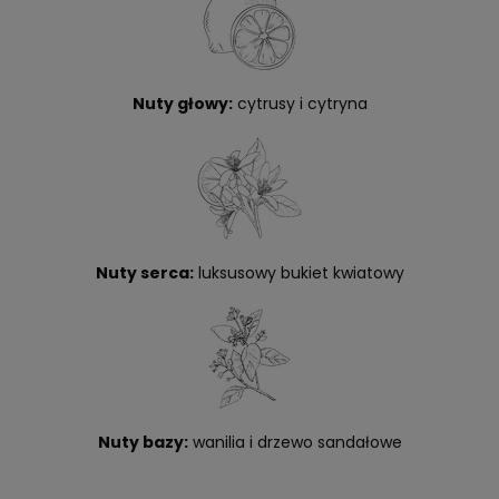
Nuty głowy:
cytrusy i cytryna
Nuty serca:
luksusowy bukiet kwiatowy
Nuty bazy:
wanilia i drzewo sandałowe