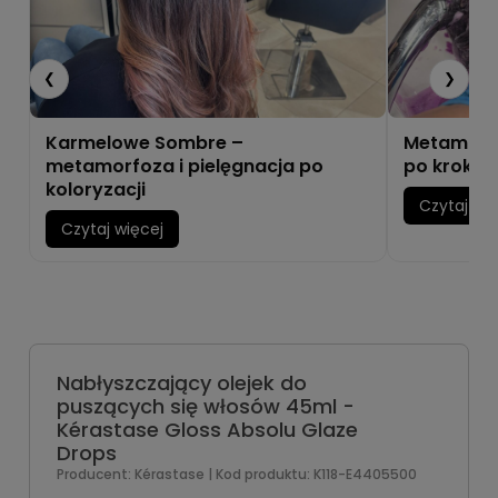
❮
❯
Karmelowe Sombre –
Metamorfo
metamorfoza i pielęgnacja po
po kroku
koloryzacji
Czytaj wię
Czytaj więcej
Nabłyszczający olejek do
puszących się włosów 45ml -
Kérastase Gloss Absolu Glaze
Drops
Producent:
Kérastase
| Kod produktu:
K118-E4405500