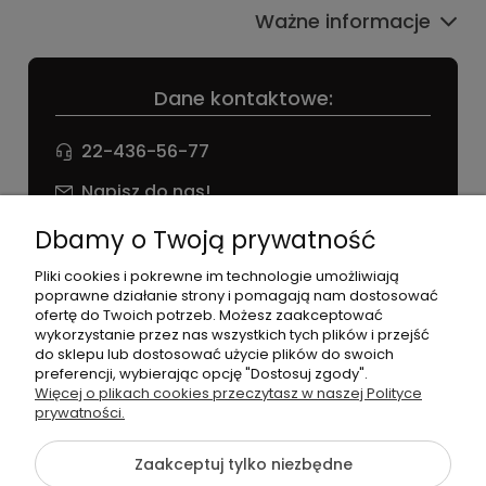
Ważne informacje
Dane kontaktowe:
22-436-56-77
Napisz do nas!
NIP: 826 186 42 29
Dbamy o Twoją prywatność
Pliki cookies i pokrewne im technologie umożliwiają
poprawne działanie strony i pomagają nam dostosować
ofertę do Twoich potrzeb. Możesz zaakceptować
wykorzystanie przez nas wszystkich tych plików i przejść
do sklepu lub dostosować użycie plików do swoich
preferencji, wybierając opcję "Dostosuj zgody".
©2026 Wszelkie Prawa Zastrzeżone | agneess sklep
Więcej o plikach cookies przeczytasz w naszej Polityce
internetowy
prywatności.
Szablon Flex by
Ecommercy
Zaakceptuj tylko niezbędne