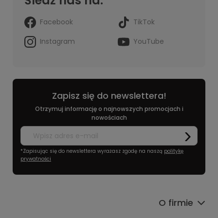
Śledź nas na:
Facebook
TikTok
Instagram
YouTube
Zapisz się do newslettera!
Otrzymuj informację o najnowszych promocjach i
nowościach
*Zapisując się do newslettera wyrażasz zgodę na naszą
politykę
prywatności
O firmie