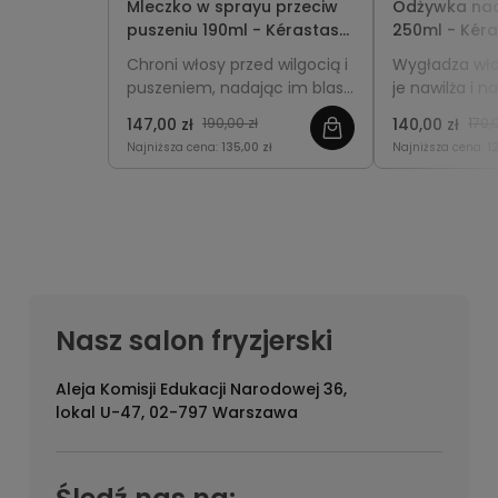
Mleczko w sprayu przeciw
Odżywka nad
puszeniu 190ml - Kérastase
250ml - Kéra
Gloss Absolu Anti-Frizz
Absolu Insta
Chroni włosy przed wilgocią i
Wygładza wło
Glaze
puszeniem, nadając im blask,
je nawilża i n
miękkość i gładką strukturę.
lustrzany bla
147,00 zł
190,00 zł
140,00 zł
170,
obciążania.
Najniższa cena:
135,00 zł
Najniższa cena:
1
Nasz salon fryzjerski
Aleja Komisji Edukacji Narodowej 36,
lokal U-47, 02-797 Warszawa