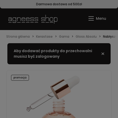
Darmowa dostawa od 500zł
Strona główna
Kerastase
Gama
Gloss Absolu
Nabłyszc
Aby dodawać produkty do przechowalni
Zamknij
musisz być zalogowany
promocja