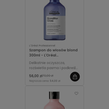
L'Oréal Professionnel
Szampon do włosów blond
300ml - L'Oréal
Professionnel Blondifier
Delikatnie oczyszcza,
Gloss
rozświetla pasma i podkreśla
blask włosów blond, nadając
56,00 zł
70,00 zł
im gładkość i miękkość.
Najniższa cena:
54,00 zł