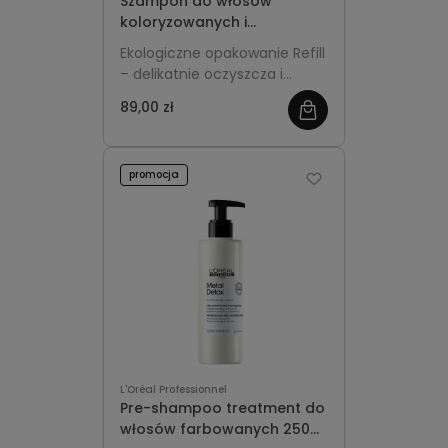
Szampon do włosów
koloryzowanych i
rozjaśnianych Refill 500ml
Ekologiczne opakowanie Refill
L'Oréal Professionnel
– delikatnie oczyszcza i
Vitamino Color
chroni kolor włosów
89,00 zł
farbowanych oraz
rozjaśnianych. Zapobiega
blaknięciu, dodaje blasku i
promocja
utrzymuje intensywność
odcienia, jednocześnie
dbając o regenerację i
miękkość włosów.
L'Oréal Professionnel
Pre-shampoo treatment do
włosów farbowanych 250ml