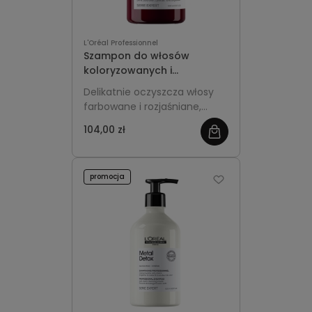
L'Oréal Professionnel
Szampon do włosów
koloryzowanych i
rozjaśnianych 300ml -
Delikatnie oczyszcza włosy
L'Oréal Professionnel
farbowane i rozjaśniane,
Vitamino Color
chroniąc intensywność
104,00 zł
koloru. Zapobiega
matowieniu i blaknięciu,
nadaje włosom miękkość,
promocja
gładkość i zdrowy blask.