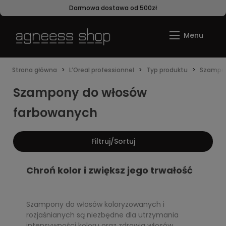
Darmowa dostawa od 500zł
Strona główna
L’Oreal professionnel
Typ produktu
Szampo
Szampony do włosów
farbowanych
Filtruj/Sortuj
Chroń kolor i zwiększ jego trwałość
Szampony do włosów koloryzowanych i
rozjaśnianych są niezbędne dla utrzymania
intensywności koloru oraz zdrowia włosów