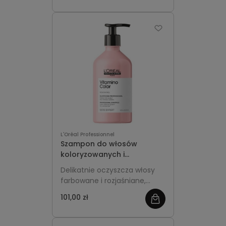
L'Oréal Professionnel
Szampon do włosów
koloryzowanych i
rozjaśnianych 500ml L'Oréal
Delikatnie oczyszcza włosy
Professionnel Vitamino
farbowane i rozjaśniane,
Color
chroniąc intensywność
101,00 zł
koloru. Zapobiega
matowieniu i blaknięciu,
nadając włosom miękkość,