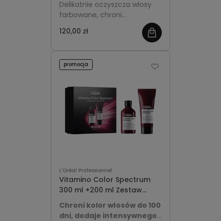
Delikatnie oczyszcza włosy
pompką - L'Oréal
farbowane, chroni
Professionnel Vitamino
intensywność koloru i
Color Spectrum
120,00 zł
pozostawia je miękkie oraz
pełne blasku.
promocja
L'Oréal Professionnel
Vitamino Color Spectrum
300 ml +200 ml Zestaw
świąteczny
Chroni kolor włosów do 100
dni, dodaje intensywnego