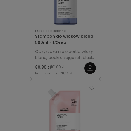
L'Oréal Professionnel
Szampon do włosów blond
500ml - L'Oréal
Professionnel Blondifier
Oczyszcza i rozświetla włosy
Gloss
blond, podkreślając ich blask i
gładkość. Większa,
80,80 zł
101,00 zł
ekonomiczna pojemność
Najniższa cena:
78,00 zł
idealna do regularnej
pielęgnacji.