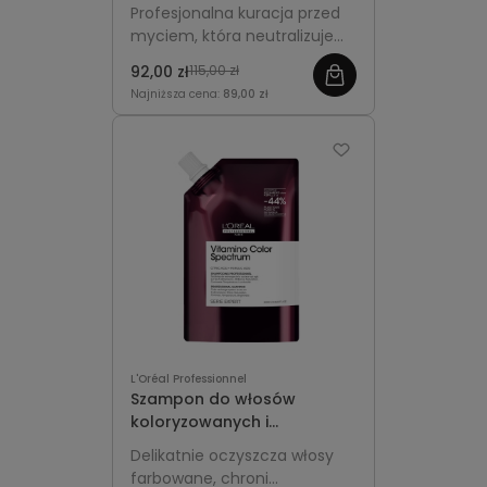
- L'Oréal Professionnel
Profesjonalna kuracja przed
Metal Detox
myciem, która neutralizuje
metale i chroni włosy
92,00 zł
115,00 zł
farbowane przed
Najniższa cena:
89,00 zł
uszkodzeniami oraz utratą
koloru.
L'Oréal Professionnel
Szampon do włosów
koloryzowanych i
rozjaśnianych Refill 1000ml -
Delikatnie oczyszcza włosy
L'Oréal Professionnel
farbowane, chroni