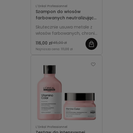
L'Oréal Professionnel
Szampon do włosów
farbowanych neutralizujący
metale 500ml z pompką -
Skutecznie usuwa metale z
L'Oréal Professionnel Metal
włosów farbowanych, chroni
Detox
kolor i poprawia kondycję
116,00 zł
145,00 zł
włosów.
Najniższa cena:
111,00 zł
L'Oréal Professionnel
Zestaw do intensywnej