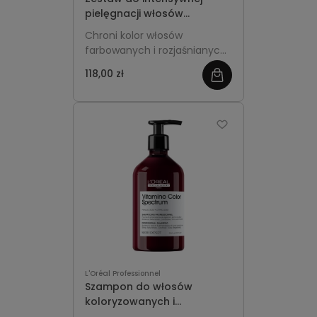
pielęgnacji włosów
farbowanych i
Chroni kolor włosów
rozjaśnianych L'Oreal
farbowanych i rozjaśnianych,
Professionnel Vitamino
intensywnie wygładza
Color Szampon 250 ml +
118,00 zł
zobacz
długości oraz przywraca im
maska 200 ml
miękkość i zdrowy blask już
więcej
od pierwszych zastosowań.
L'Oréal Professionnel
Szampon do włosów
koloryzowanych i
rozjaśnianych 500ml z