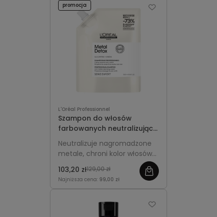
promocja
gładkość i zdrowy blask.
L'Oréal Professionnel
Szampon do włosów
farbowanych neutralizujący
metale Refill 500ml - L'Oréal
Neutralizuje nagromadzone
Professionnel Metal Detox
metale, chroni kolor włosów
farbowanych i pozostawia je
103,20 zł
129,00 zł
gładkie i miękkie.
Najniższa cena:
99,00 zł