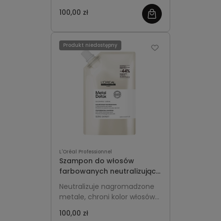
Vitamino Color Spectrum
intensywność koloru i
100,00 zł
pozostawia je miękkie oraz
pełne blasku.
Produkt niedostępny
L'Oréal Professionnel
Szampon do włosów
farbowanych neutralizujący
metale Refill 1000ml -
Neutralizuje nagromadzone
L'Oréal Professionnel Metal
metale, chroni kolor włosów
Detox
farbowanych i pozostawia je
100,00 zł
gładkie i miękkie.