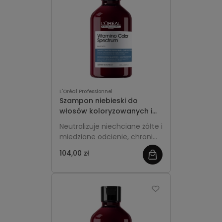
L'Oréal Professionnel
Szampon niebieski do
włosów koloryzowanych i
rozjaśnianych 300ml -
Neutralizuje niechciane żółte i
L'Oréal Professionnel
miedziane odcienie, chroni
Vitamino Color Spectrum
kolor i nadaje chłodny,
104,00 zł
świetlisty efekt włosom
farbowanym.