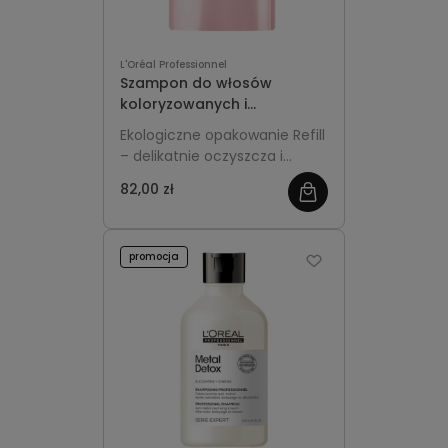
L'Oréal Professionnel
Szampon do włosów
koloryzowanych i
rozjaśnianych Refill 1000ml
Ekologiczne opakowanie Refill
L'Oréal Professionnel
– delikatnie oczyszcza i
Vitamino Color
chroni kolor włosów
82,00 zł
farbowanych oraz
rozjaśnianych. Zapobiega
blaknięciu, dodaje blasku i
promocja
utrzymuje intensywność
odcienia, jednocześnie
dbając o regenerację i
miękkość włosów.