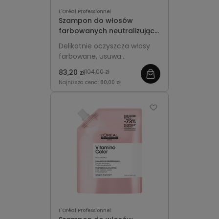
L'Oréal Professionnel
Szampon do włosów
farbowanych neutralizujący
metale 300ml - L'Oréal
Delikatnie oczyszcza włosy
Professionnel Metal Detox
farbowane, usuwa
nagromadzone metale i
83,20 zł
104,00 zł
chroni kolor przed
Najniższa cena:
80,00 zł
matowieniem.
L'Oréal Professionnel