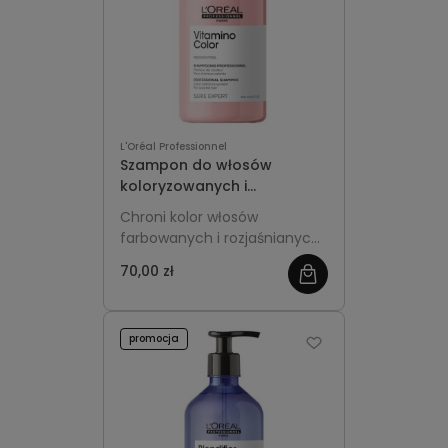
L'Oréal Professionnel
Szampon do włosów
koloryzowanych i
rozjaśnianych 300ml L'Oréal
Chroni kolor włosów
Professionnel Vitamino
farbowanych i rozjaśnianych,
Color
zapobiega blaknięciu i nadaje
70,00 zł
intensywny blask. Delikatnie
oczyszcza, wzmacnia i
wygładza włosy, zachowując
promocja
ich zdrowy wygląd na dłużej.