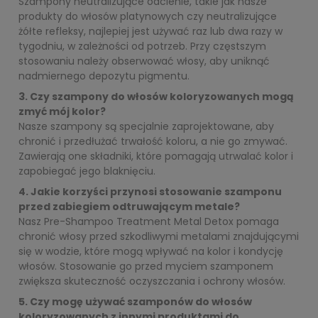
Szampony neutralizujące odcienie, takie jak nasze
produkty do włosów platynowych czy neutralizujące
żółte refleksy, najlepiej jest używać raz lub dwa razy w
tygodniu, w zależności od potrzeb. Przy częstszym
stosowaniu należy obserwować włosy, aby uniknąć
nadmiernego depozytu pigmentu.
3. Czy szampony do włosów koloryzowanych mogą
zmyć mój kolor?
Nasze szampony są specjalnie zaprojektowane, aby
chronić i przedłużać trwałość koloru, a nie go zmywać.
Zawierają one składniki, które pomagają utrwalać kolor i
zapobiegać jego blaknięciu.
4. Jakie korzyści przynosi stosowanie szamponu
przed zabiegiem odtruwającym metale?
Nasz Pre-Shampoo Treatment Metal Detox pomaga
chronić włosy przed szkodliwymi metalami znajdującymi
się w wodzie, które mogą wpływać na kolor i kondycję
włosów. Stosowanie go przed myciem szamponem
zwiększa skuteczność oczyszczania i ochrony włosów.
5. Czy mogę używać szamponów do włosów
koloryzowanych z innymi produktami do