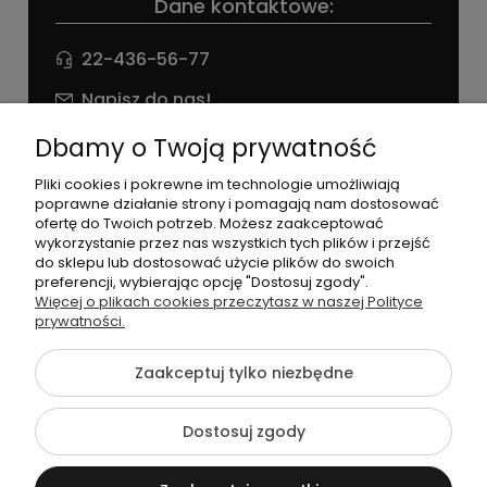
Dane kontaktowe:
22-436-56-77
Napisz do nas!
NIP: 826 186 42 29
Dbamy o Twoją prywatność
Pliki cookies i pokrewne im technologie umożliwiają
poprawne działanie strony i pomagają nam dostosować
ofertę do Twoich potrzeb. Możesz zaakceptować
wykorzystanie przez nas wszystkich tych plików i przejść
do sklepu lub dostosować użycie plików do swoich
preferencji, wybierając opcję "Dostosuj zgody".
©2026 Wszelkie Prawa Zastrzeżone | agneess sklep
Więcej o plikach cookies przeczytasz w naszej Polityce
internetowy
prywatności.
Szablon Flex by
Ecommercy
Zaakceptuj tylko niezbędne
Dostosuj zgody
Pokaż pełną wersję strony