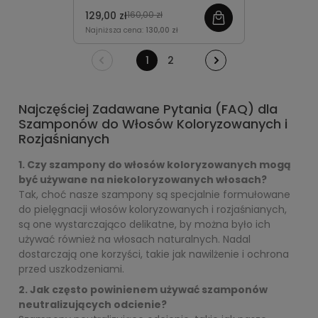
blasku i aż o 86% więcej
129,00 zł
160,00 zł
nawilżenia.
Delikatnie
Najniższa cena:
130,00 zł
oczyszcza i wygładza włosy
farbowane, pozostawiając je
1
2
miękkie, sprężyste i pełne
życia.
Najczęściej Zadawane Pytania (FAQ) dla
Szamponów do Włosów Koloryzowanych i
Rozjaśnianych
1. Czy szampony do włosów koloryzowanych mogą
być używane na niekoloryzowanych włosach?
Tak, choć nasze szampony są specjalnie formułowane
do pielęgnacji włosów koloryzowanych i rozjaśnianych,
są one wystarczająco delikatne, by można było ich
używać również na włosach naturalnych. Nadal
dostarczają one korzyści, takie jak nawilżenie i ochrona
przed uszkodzeniami.
2. Jak często powinienem używać szamponów
neutralizujących odcienie?