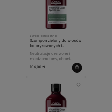
L'Oréal Professionnel
Szampon zielony do włosów
koloryzowanych i
rozjaśnianych 300ml -
Neutralizuje czerwone i
L'Oréal Professionnel
miedziane tony, chroni
Vitamino Color Spectrum
intensywność koloru i
104,00 zł
pozostawia włosy gładkie
oraz pełne blasku.