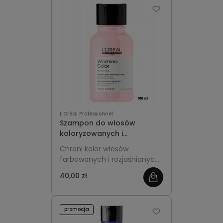
L'Oréal Professionnel
Szampon do włosów
koloryzowanych i
rozjaśnianych 100ml L'Oréal
Chroni kolor włosów
Professionnel Vitamino
farbowanych i rozjaśnianych,
Color
zapobiega blaknięciu i nadaje
40,00 zł
intensywny blask. Delikatnie
oczyszcza, wzmacnia i
wygładza włosy, zachowując
promocja
ich zdrowy wygląd na dłużej.