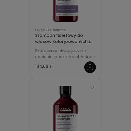
L'Oréal Professionnel
Szampon fioletowy do
włosów koloryzowanych i
rozjaśnianych 300ml -
Skutecznie niweluje żółte
L'Oréal Professionnel
odcienie, podkreśla chłodne
Vitamino Color Spectrum
refleksy i chroni kolor włosów
104,00 zł
farbowanych, dodając im
blasku.