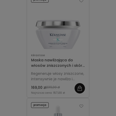
Kérastase
Maska nawilżająca do
włosów zniszczonych i skóry
głowy z łupieżem -
Regeneruje włosy zniszczone,
Kérastase Symbiose 200ml
intensywnie je nawilża i
odżywia, a jednocześnie
169,00 zł
239,00 zł
łagodzi objawy łupieżu i koi
Najniższa cena:
157,00 zł
skórę głowy.
promocja