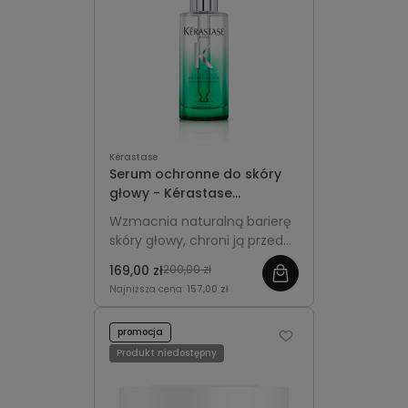
Kérastase
Serum ochronne do skóry
głowy - Kérastase
Specifique Potentialiste
Wzmacnia naturalną barierę
90ml
skóry głowy, chroni ją przed
podrażnieniami i wspiera
169,00 zł
200,00 zł
zdrowy wzrost włosów.
Najniższa cena:
157,00 zł
promocja
Produkt niedostępny