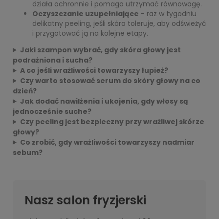
działa ochronnie i pomaga utrzymać równowagę.
Oczyszczanie uzupełniające
- raz w tygodniu
delikatny peeling, jeśli skóra toleruje, aby odświeżyć
i przygotować ją na kolejne etapy.
Jaki szampon wybrać, gdy skóra głowy jest
podrażniona i sucha?
A co jeśli wrażliwości towarzyszy łupież?
Czy warto stosować serum do skóry głowy na co
dzień?
Jak dodać nawilżenia i ukojenia, gdy włosy są
jednocześnie suche?
Czy peeling jest bezpieczny przy wrażliwej skórze
głowy?
Co zrobić, gdy wrażliwości towarzyszy nadmiar
sebum?
Nasz salon fryzjerski