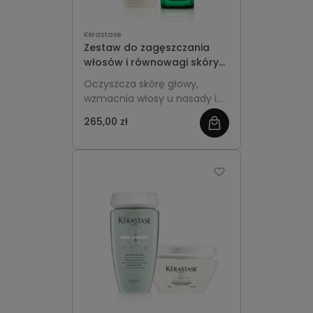
Kérastase
Zestaw do zagęszczania
włosów i równowagi skóry
głowy - Kérastase
Oczyszcza skórę głowy,
Densifique + Spécifique
wzmacnia włosy u nasady i
zwiększa ich gęstość,
265,00 zł
zobacz
jednocześnie przywracając
równowagę, komfort i lepsze
więcej
uniesienie fryzury już od
pierwszych zastosowań.