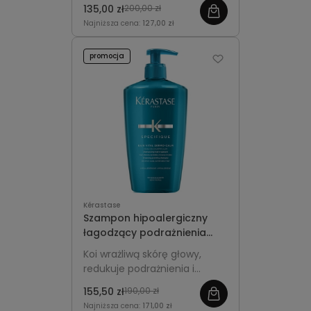
zanieczyszczenia,
135,00 zł
200,00 zł
przywracając świeżość i
Najniższa cena:
127,00 zł
komfort wrażliwej skórze
głowy.
promocja
Kérastase
Szampon hipoalergiczny
łagodzący podrażnienia
skóry głowy - Kérastase
Koi wrażliwą skórę głowy,
Specifique Bain Vital
redukuje podrażnienia i
Dermo-Calm 500ml z
swędzenie, delikatnie
pompką
155,50 zł
190,00 zł
oczyszcza włosy,
Najniższa cena:
171,00 zł