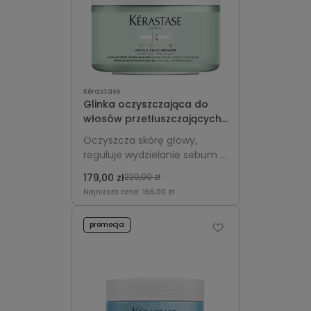
Kérastase
Glinka oczyszczająca do
włosów przetłuszczających
się u nasady - Kérastase
Oczyszcza skórę głowy,
Specifique Argile
reguluje wydzielanie sebum i
Équilibrante 250ml
odświeża włosy,
179,00 zł
220,00 zł
pozostawiając je lekkie i
Najniższa cena:
165,00 zł
pełne objętości.
promocja