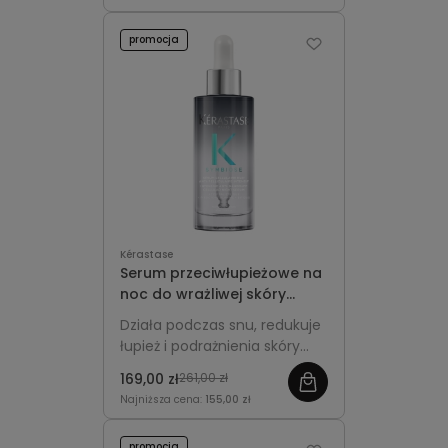
pozostawiając je miękkie i
lekkie.
promocja
Kérastase
Serum przeciwłupieżowe na
noc do wrażliwej skóry
głowy - Kérastase
Działa podczas snu, redukuje
Symbiose 90ml
łupież i podrażnienia skóry
głowy, przywraca równowagę
169,00 zł
261,00 zł
i wspiera zdrowy wzrost
Najniższa cena:
155,00 zł
włosów.
promocja