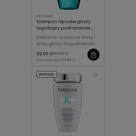
Kérastase
Szampon hipoalergiczny
łagodzący podrażnienia
skóry głowy - Kérastase
Delikatnie oczyszcza włosy i
Specifique Bain Vital
skórę głowy, koi podrażnienia,
Dermo-Calm 250ml
redukuje swędzenie i
99,00 zł
150,00 zł
przywraca uczucie komfortu.
Najniższa cena:
88,50 zł
promocja