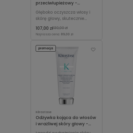
przeciwłupieżowy -
Kérastase Symbiose Bain
Głęboko oczyszcza włosy i
Pureté Anti-Pelliculaire
skórę głowy, skutecznie
250ml
usuwa łupież i reguluje
107,00 zł
130,00 zł
wydzielanie sebum,
Najniższa cena:
89,00 zł
zapewniając świeżość i
lekkość.
promocja
Kérastase
Odżywka kojąca do włosów
i wrażliwej skóry głowy -
Kérastase Symbiose 200ml