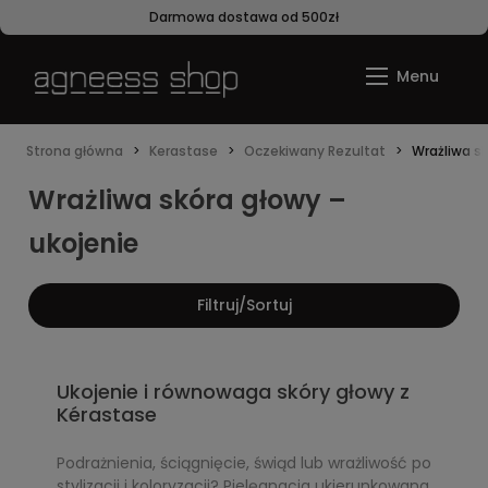
Darmowa dostawa od 500zł
Strona główna
Kerastase
Oczekiwany Rezultat
Wrażliwa sk
Wrażliwa skóra głowy –
ukojenie
Filtruj/Sortuj
Ukojenie i równowaga skóry głowy z
Kérastase
Podrażnienia, ściągnięcie, świąd lub wrażliwość po
stylizacji i koloryzacji? Pielęgnacja ukierunkowana