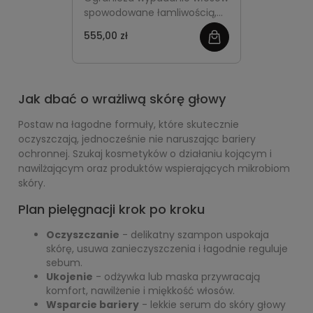
spowodowane łamliwością,
wzmacnia cebulki i
555,00 zł
zobacz
odbudowuje osłabione
pasma od nasady po końce,
więcej
poprawiając gęstość,
elastyczność i odporność
Jak dbać o wrażliwą skórę głowy
włókien przy regularnym
stosowaniu.
Postaw na łagodne formuły, które skutecznie
oczyszczają, jednocześnie nie naruszając bariery
ochronnej. Szukaj kosmetyków o działaniu kojącym i
nawilżającym oraz produktów wspierających mikrobiom
skóry.
Plan pielęgnacji krok po kroku
Oczyszczanie
- delikatny szampon uspokaja
skórę, usuwa zanieczyszczenia i łagodnie reguluje
sebum.
Ukojenie
- odżywka lub maska przywracają
komfort, nawilżenie i miękkość włosów.
Wsparcie bariery
- lekkie serum do skóry głowy