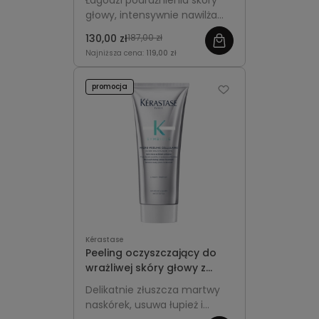
Łagodzi podrażnienia skóry
głowy, intensywnie nawilża
włosy i przywraca im
130,00 zł
187,00 zł
miękkość, lekkość oraz
Najniższa cena:
119,00 zł
zdrowy wygląd.
promocja
Kérastase
Peeling oczyszczający do
wrażliwej skóry głowy z
łupieżem - Kérastase
Delikatnie złuszcza martwy
Symbiose 200ml
naskórek, usuwa łupież i