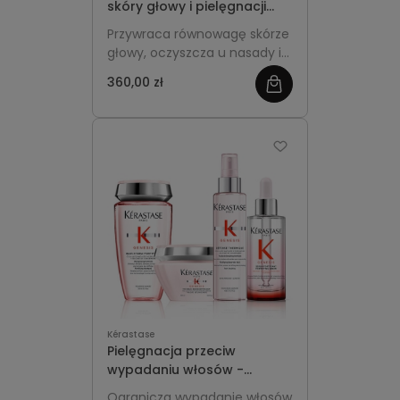
skóry głowy i pielęgnacji
długości - Kérastase
Przywraca równowagę skórze
Spécifique
głowy, oczyszcza u nasady i
nawilża długości, redukując
360,00 zł
zobacz
przetłuszczanie oraz uczucie
dyskomfortu, a jednocześnie
więcej
pozostawia włosy lekkie,
miękkie i pełne świeżości.
Kérastase
Pielęgnacja przeciw
wypadaniu włosów -
Kerastase Zestaw Genesis
Ogranicza wypadanie włosów