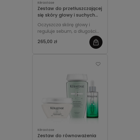
Kérastase
Zestaw do przetłuszczającej
się skóry głowy i suchych
długości - Kérastase
Oczyszcza skórę głowy i
Spécifique
reguluje sebum, a długości
intensywnie nawilża, dzięki
265,00 zł
zobacz
czemu włosy są lekkie u
nasady i miękkie na końcach.
więcej
Kérastase
Zestaw do równoważenia