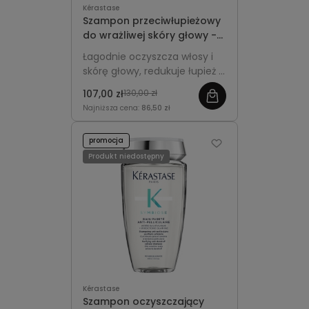
Kérastase
Szampon przeciwłupieżowy
do wrażliwej skóry głowy -
Kérastase Symbiose Bain
Łagodnie oczyszcza włosy i
Crème Apaisant 250ml
skórę głowy, redukuje łupież i
podrażnienia, zapewniając
107,00 zł
130,00 zł
świeżość, lekkość i komfort.
Najniższa cena:
86,50 zł
promocja
Produkt niedostępny
Kérastase
Szampon oczyszczający