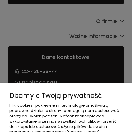
O firmie
Ważne informacje
Dane kontaktowe:
22-436-56-77
Napisz do nas!
NIP: 826 186 42 29
Dbamy o Twoją prywatność
Pliki cookies i pokrewne im technologie umożliwiają
poprawne działanie strony i pomagają nam dostosować
ofertę do Twoich potrzeb. Możesz zaakceptować
wykorzystanie przez nas wszystkich tych plików i przejść
do sklepu lub dostosować użycie plików do swoich
preferencji, wybierając opcję "Dostosuj zgody".