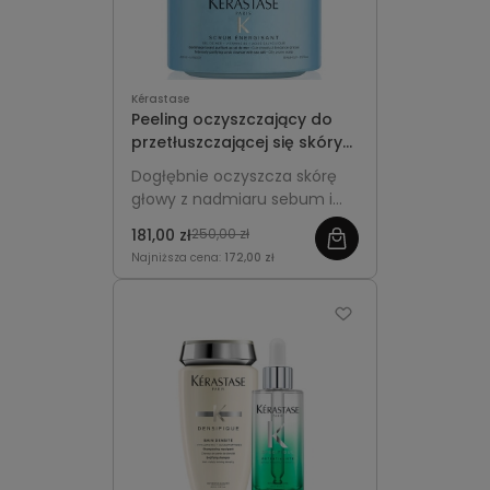
Kérastase
Peeling oczyszczający do
przetłuszczającej się skóry
głowy - Kérastase Fusio-
Dogłębnie oczyszcza skórę
Scrub Energisant 250ml
głowy z nadmiaru sebum i
zanieczyszczeń, przywraca
181,00 zł
250,00 zł
świeżość, lekkość włosów i
Najniższa cena:
172,00 zł
długotrwałe uczucie
czystości.