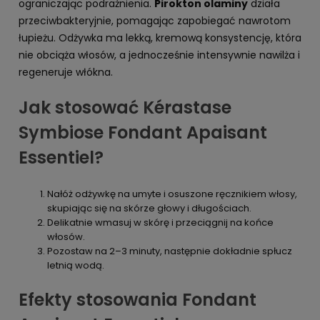
ograniczając podrażnienia.
Pirokton olaminy
działa
przeciwbakteryjnie, pomagając zapobiegać nawrotom
łupieżu. Odżywka ma lekką, kremową konsystencję, która
nie obciąża włosów, a jednocześnie intensywnie nawilża i
regeneruje włókna.
Jak stosować Kérastase
Symbiose Fondant Apaisant
Essentiel?
Nałóż odżywkę na umyte i osuszone ręcznikiem włosy,
skupiając się na skórze głowy i długościach.
Delikatnie wmasuj w skórę i przeciągnij na końce
włosów.
Pozostaw na 2–3 minuty, następnie dokładnie spłucz
letnią wodą.
Efekty stosowania Fondant