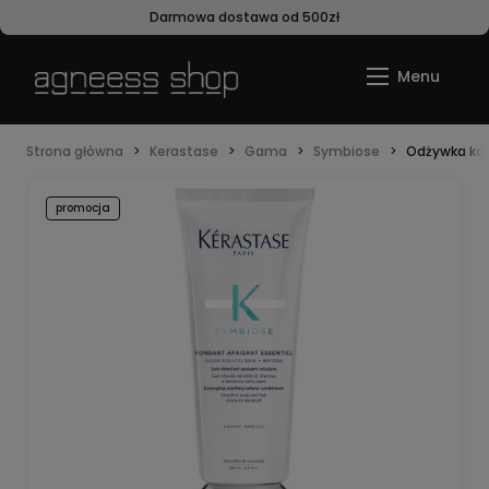
Darmowa dostawa od 500zł
Strona główna
Kerastase
Gama
Symbiose
Odżywka koj
promocja