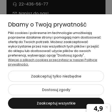
22-436-56-77
Napisz do nas!
NIP: 826 186 42 29
Dbamy o Twoją prywatność
Pliki cookies i pokrewne im technologie umożliwiają
poprawne działanie strony i pomagają nam dostosować
ofertę do Twoich potrzeb. Możesz zaakceptować
wykorzystanie przez nas wszystkich tych plików i przejść
do sklepu lub dostosować użycie plików do swoich
preferencji, wybierając opcję "Dostosuj zgody".
©2026 Wszelkie Prawa Zastrzeżone | agneess sklep
Więcej o plikach cookies przeczytasz w naszej Polityce
internetowy
prywatności.
Szablon Flex by
Ecommercy
Zaakceptuj tylko niezbędne
Dostosuj zgody
Pokaż pełną wersję strony
Zaakceptuj wszystkie
Sklep internetowy Shoper Premium