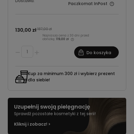
Dostawa:
Paczkomat InPost
187,00 zł
130,00 zł
Najniższa cena z 30 dni przed
obniżką:
119,00 zł
Do koszyka
Kup za minimum 300 zł i wybierz prezent
dla siebie!
Uzupełnij swoją pielęgnację
Sprawdź pozostałe kosmetyki z tej serii!
Kliknij i zobacz! >