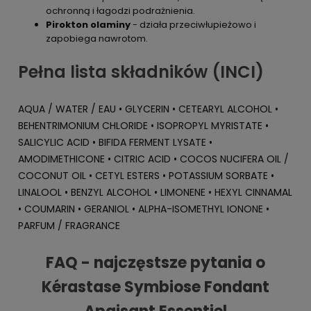
ochronną i łagodzi podrażnienia.
Pirokton olaminy
- działa przeciwłupieżowo i
zapobiega nawrotom.
Pełna lista składników (INCI)
AQUA / WATER / EAU • GLYCERIN • CETEARYL ALCOHOL •
BEHENTRIMONIUM CHLORIDE • ISOPROPYL MYRISTATE •
SALICYLIC ACID • BIFIDA FERMENT LYSATE •
AMODIMETHICONE • CITRIC ACID • COCOS NUCIFERA OIL /
COCONUT OIL • CETYL ESTERS • POTASSIUM SORBATE •
LINALOOL • BENZYL ALCOHOL • LIMONENE • HEXYL CINNAMAL
• COUMARIN • GERANIOL • ALPHA-ISOMETHYL IONONE •
PARFUM / FRAGRANCE
FAQ - najczęstsze pytania o
Kérastase Symbiose Fondant