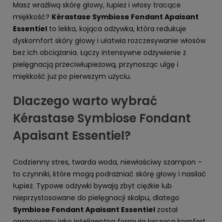
Masz wrażliwą skórę głowy, łupież i włosy tracące
miękkość?
Kérastase Symbiose Fondant Apaisant
Essentiel
to lekka, kojąca odżywka, która redukuje
dyskomfort skóry głowy i ułatwia rozczesywanie włosów
bez ich obciążania. Łączy intensywne odżywienie z
pielęgnacją przeciwłupieżową, przynosząc ulgę i
miękkość już po pierwszym użyciu.
Dlaczego warto wybrać
Kérastase Symbiose Fondant
Apaisant Essentiel?
Codzienny stres, twarda woda, niewłaściwy szampon –
to czynniki, które mogą podrażniać skórę głowy i nasilać
łupież. Typowe odżywki bywają zbyt ciężkie lub
nieprzystosowane do pielęgnacji skalpu, dlatego
Symbiose Fondant Apaisant Essentiel
został
opracowany jako inteligentna formuła łącząca komfort