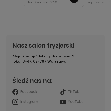
Najniższa cena:
157,00 zł
Najniższa cena:
8
skórę głowy.
zapewniając ś
lekkość.
Nasz salon fryzjerski
Aleja Komisji Edukacji Narodowej 36,
lokal U-47, 02-797 Warszawa
Śledź nas na:
Facebook
TikTok
Instagram
YouTube