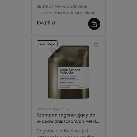
- L'Oréal Professionnel
Skutecznie odbudowuje
Absolut Repair Molecular
uszkodzoną strukturę włosów,
wzmacnia je i przywraca
104,00 zł
elastyczność oraz miękkość.
Większa, ekonomiczna
pojemność idealna do
promocja
regularnej pielęgnacji.
L'Oréal Professionnel
Szampon regenerujący do
włosów zniszczonych Refill
500ml - L'Oréal
Dogłębnie odbudowuje i
Professionnel Absolut