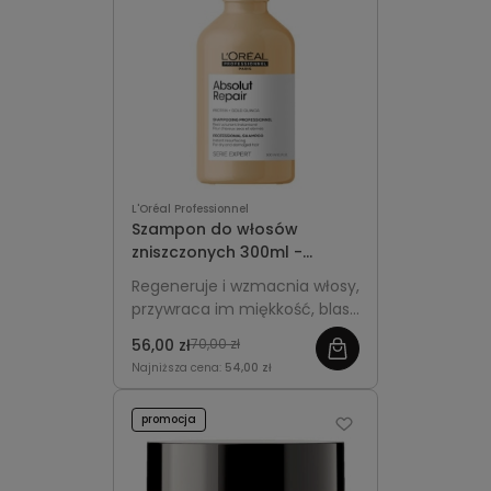
L'Oréal Professionnel
Szampon do włosów
zniszczonych 300ml -
L'Oréal Professionnel
Regeneruje i wzmacnia włosy,
Absolut Repair
przywraca im miękkość, blask
oraz zdrowy wygląd.
56,00 zł
70,00 zł
Najniższa cena:
54,00 zł
promocja