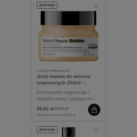
regularnego stosowania.
promocja
L'Oréal Professionnel
Złota maska do włosów
zniszczonych 250ml -
L'Oréal Professionnel
Intensywnie regeneruje i
Absolut Repair Gold
odżywia włosy, nadając im
miękkość, gładkość i lśniący,
85,60 zł
107,00 zł
zdrowy wygląd.
Najniższa cena:
82,00 zł
promocja