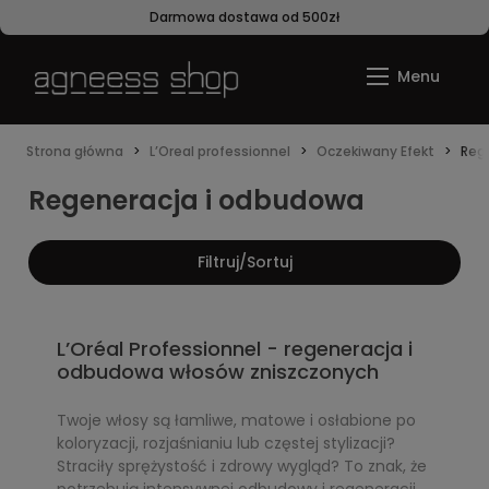
Darmowa dostawa od 500zł
Strona główna
L’Oreal professionnel
Oczekiwany Efekt
Reg
Regeneracja i odbudowa
Filtruj/Sortuj
L’Oréal Professionnel - regeneracja i
odbudowa włosów zniszczonych
Twoje włosy są łamliwe, matowe i osłabione po
koloryzacji, rozjaśnianiu lub częstej stylizacji?
Straciły sprężystość i zdrowy wygląd? To znak, że