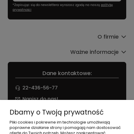
*Zapisując się do newslettera wyrażasz zgodę na naszą
politykę
prywatności
O firmie
Ważne informacje
Dane kontaktowe:
22-436-56-77
Napisz do nas!
NIP: 826 186 42 29
Dbamy o Twoją prywatność
Pliki cookies i pokrewne im technologie umożliwiają
poprawne działanie strony i pomagają nam dostosować
ofertę do Twoich potrzeb. Możesz zaakceptować