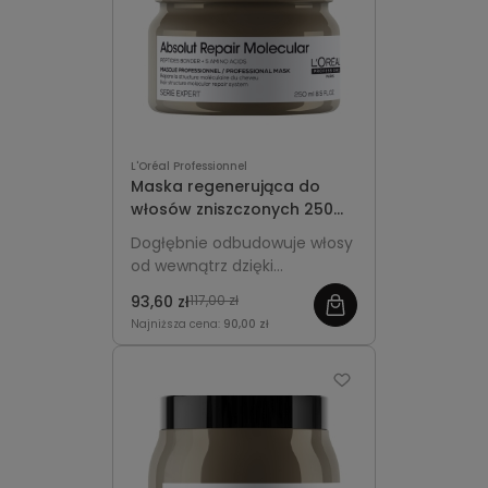
L'Oréal Professionnel
Maska regenerująca do
włosów zniszczonych 250ml
- L'Oréal Professionnel
Dogłębnie odbudowuje włosy
Absolut Repair Molecular
od wewnątrz dzięki
technologii z wiązaniami
93,60 zł
117,00 zł
peptydowymi i 5
Najniższa cena:
90,00 zł
aminokwasami, przywracając
im siłę, elastyczność i zdrowy
wygląd.