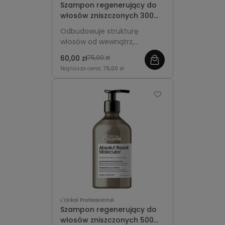
Szampon regenerujący do
włosów zniszczonych 300ml
- L'Oréal Professionnel
Odbudowuje strukturę
Absolut Repair Molecular
włosów od wewnątrz,
wzmacnia je i przywraca im
60,00 zł
75,00 zł
miękkość, elastyczność oraz
Najniższa cena:
75,00 zł
zdrowy wygląd.
L'Oréal Professionnel
Szampon regenerujący do
włosów zniszczonych 500ml