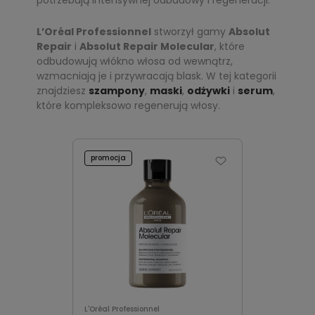
potrzebują intensywnej odbudowy i regeneracji.
L’Oréal Professionnel
stworzył gamy
Absolut
Repair
i
Absolut Repair Molecular
, które
odbudowują włókno włosa od wewnątrz,
wzmacniają je i przywracają blask. W tej kategorii
znajdziesz
szampony
,
maski
,
odżywki
i
serum
,
które kompleksowo regenerują włosy.
promocja
L'Oréal Professionnel