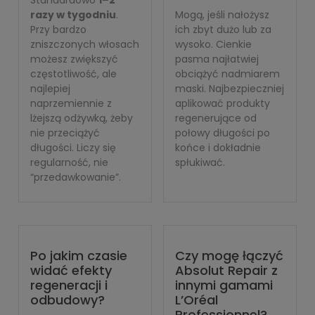
Standardowo
1–2
razy w tygodniu
.
Mogą, jeśli nałożysz
Przy bardzo
ich zbyt dużo lub za
zniszczonych włosach
wysoko. Cienkie
możesz zwiększyć
pasma najłatwiej
częstotliwość, ale
obciążyć nadmiarem
najlepiej
maski. Najbezpieczniej
naprzemiennie z
aplikować produkty
lżejszą odżywką, żeby
regenerujące od
nie przeciążyć
połowy długości po
długości. Liczy się
końce i dokładnie
regularność, nie
spłukiwać.
“przedawkowanie”.
Po jakim czasie
Czy mogę łączyć
widać efekty
Absolut Repair z
regeneracji i
innymi gamami
odbudowy?
L’Oréal
Professionnel?