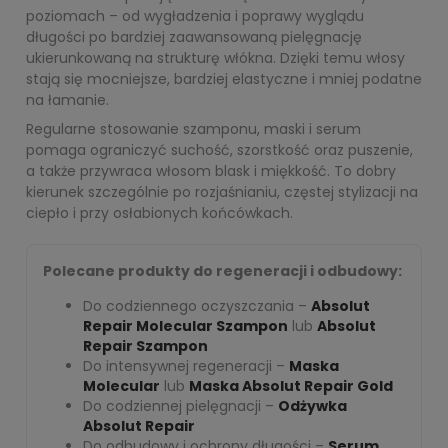
poziomach – od wygładzenia i poprawy wyglądu
długości po bardziej zaawansowaną pielęgnację
ukierunkowaną na strukturę włókna. Dzięki temu włosy
stają się mocniejsze, bardziej elastyczne i mniej podatne
na łamanie.
Regularne stosowanie szamponu, maski i serum
pomaga ograniczyć suchość, szorstkość oraz puszenie,
a także przywraca włosom blask i miękkość. To dobry
kierunek szczególnie po rozjaśnianiu, częstej stylizacji na
ciepło i przy osłabionych końcówkach.
Polecane produkty do regeneracji i odbudowy:
Do codziennego oczyszczania –
Absolut
Repair Molecular Szampon
lub
Absolut
Repair Szampon
Do intensywnej regeneracji –
Maska
Molecular
lub
Maska Absolut Repair Gold
Do codziennej pielęgnacji –
Odżywka
Absolut Repair
Do odbudowy i ochrony długości –
Serum