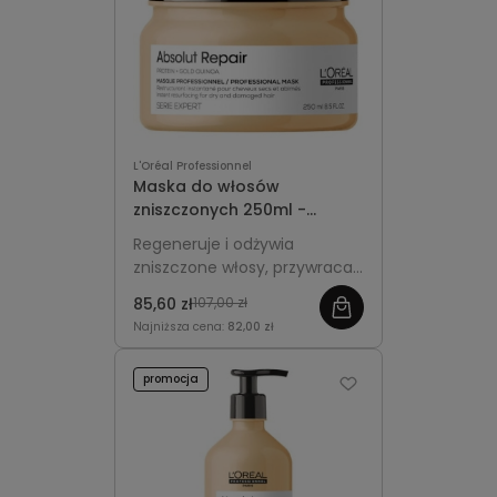
L'Oréal Professionnel
Maska do włosów
zniszczonych 250ml -
L'Oréal Professionnel
Regeneruje i odżywia
Absolut Repair Gold
zniszczone włosy, przywraca
im gładkość, miękkość oraz
85,60 zł
107,00 zł
zdrowy połysk.
Najniższa cena:
82,00 zł
promocja