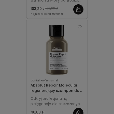
wzmacnia włosy od środka,
Repair Molecular
przywracając im
103,20 zł
129,00 zł
elastyczność i zdrowy blask.
Najniższa cena:
99,00 zł
Ekologiczne opakowanie Refill
idealne do uzupełniania.
L'Oréal Professionnel
Absolut Repair Molecular
regenerujący szampon do
włosów zniszczonych 100ml
Odkryj profesjonalną
- L'Oréal Absolut Repair
pielęgnację dla zniszczonych
włosów. Szampon L'Oréal
40,00 zł