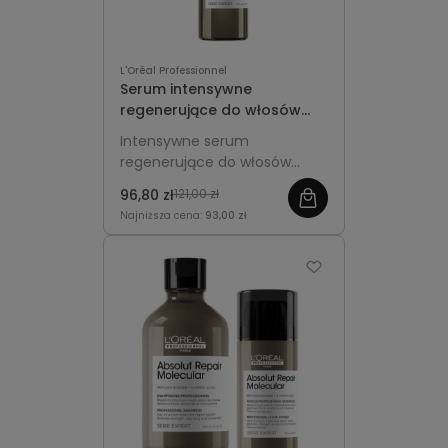
L'Oréal Professionnel
Serum intensywne
regenerujące do włosów
zniszczonych 250ml L'Oréal
Intensywne serum
Professionnel Absolut
regenerujące do włosów
Repair Molecular
zniszczonych, odbudowuje
96,80 zł
121,00 zł
uszkodzone wiązania i
Najniższa cena:
93,00 zł
wzmacnia strukturę włókien.
Nadaje miękkość, gładkość i
blask, chroniąc przed
łamaniem i przywracając
włosom zdrowy wygląd.