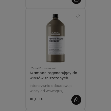
Absolut Repair Molecular
wzmacnia i regeneruje dzięki
unikalnej formule z
wiązaniami peptydowymi
oraz pięcioma
aminokwasami. Skutecznie
oczyszcza, nawilża i naprawia
strukturę włosa, przywracając
mu miękkość i zdrowy
wygląd. Idealny dla włosów
wymagających intensywnej
regeneracji.
L'Oréal Professionnel
Szampon regenerujący do
włosów zniszczonych
1500ml - L'Oréal
Intensywnie odbudowuje
Professionnel Absolut
włosy od wewnątrz,
Repair Molecular
wzmacnia ich strukturę i
181,00 zł
przywraca zdrowy wygląd.
Profesjonalna, duża