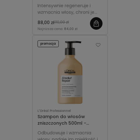
L'Oréal Professionnel
Intensywnie regeneruje i
Absolut Repair Gold
wzmacnia włosy, chroni je
przed uszkodzeniami oraz
88,00 zł
110,00 zł
nadaje im miękkość,
Najniższa cena:
84,00 zł
gładkość i zdrowy blask.
promocja
L'Oréal Professionnel
Szampon do włosów
zniszczonych 500ml -
L'Oréal Professionnel
Odbudowuje i wzmacnia
Absolut Repair
włosy, nadaje im miękkość i