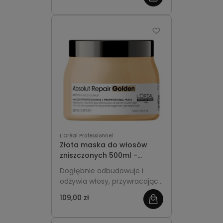
pojemność do częstego
stosowania.
L'Oréal Professionnel
Złota maska do włosów
zniszczonych 500ml -
L'Oréal Professionnel
Dogłębnie odbudowuje i
Absolut Repair Gold
odżywia włosy, przywracając
im gładkość, miękkość i
109,00 zł
intensywny blask. Większa,
ekonomiczna pojemność do