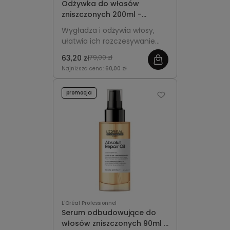
Odżywka do włosów
zniszczonych 200ml -
L'Oréal Professionnel
Wygładza i odżywia włosy,
Absolut Repair Gold
ułatwia ich rozczesywanie
oraz przywraca im miękkość,
63,20 zł
79,00 zł
elastyczność i zdrowy blask.
Najniższa cena:
60,00 zł
promocja
L'Oréal Professionnel
Serum odbudowujące do
włosów zniszczonych 90ml -