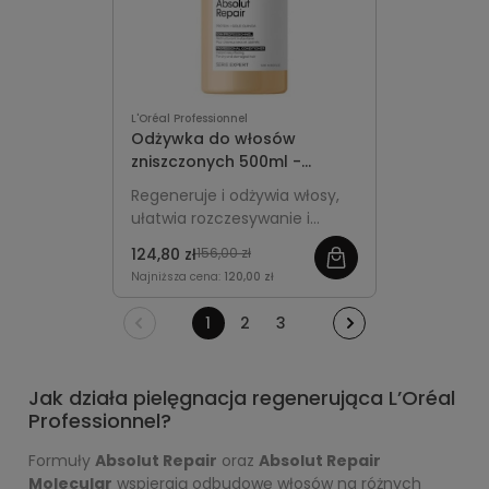
L'Oréal Professionnel
Odżywka do włosów
zniszczonych 500ml -
L'Oréal Professionnel
Regeneruje i odżywia włosy,
Absolut Repair Gold
ułatwia rozczesywanie i
przywraca im gładkość oraz
124,80 zł
156,00 zł
blask. Większa, ekonomiczna
Najniższa cena:
120,00 zł
pojemność idealna do
regularnej pielęgnacji.
1
2
3
Jak działa pielęgnacja regenerująca L’Oréal
Professionnel?
Formuły
Absolut Repair
oraz
Absolut Repair
Molecular
wspierają odbudowę włosów na różnych