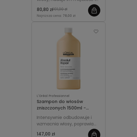
połysk. Większa,
80,80 zł
101,00 zł
ekonomiczna pojemność do
Najniższa cena:
78,00 zł
regularnej pielęgnacji.
L'Oréal Professionnel
Szampon do włosów
zniszczonych 1500ml -
L'Oréal Professionnel
Intensywnie odbudowuje i
Absolut Repair
wzmacnia włosy, poprawia
ich kondycję i nadaje zdrowy
147,00 zł
wygląd. Profesjonalna, duża