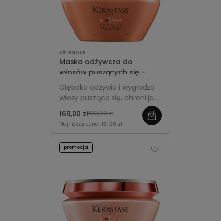
Kérastase
Maska odżywcza do
włosów puszących się -
Kérastase Discipline Oléo-
Głęboko odżywia i wygładza
Relax 200ml
włosy puszące się, chroni je
przed wilgocią, nadaje im
169,00 zł
190,00 zł
blask oraz długotrwałą
Najniższa cena:
161,00 zł
kontrolę fryzury.
promocja