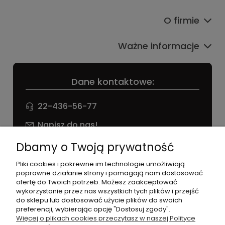
O firmie
Ważne informacje
Dane kontaktowe:
22-436-56-77
Napisz do nas!
NIP: 826 186 42 29
Dbamy o Twoją prywatność
Pliki cookies i pokrewne im technologie umożliwiają
poprawne działanie strony i pomagają nam dostosować
ofertę do Twoich potrzeb. Możesz zaakceptować
wykorzystanie przez nas wszystkich tych plików i przejść
do sklepu lub dostosować użycie plików do swoich
preferencji, wybierając opcję "Dostosuj zgody".
©2026 Wszelkie Prawa Zastrzeżone | agneess sklep
Więcej o plikach cookies przeczytasz w naszej Polityce
internetowy