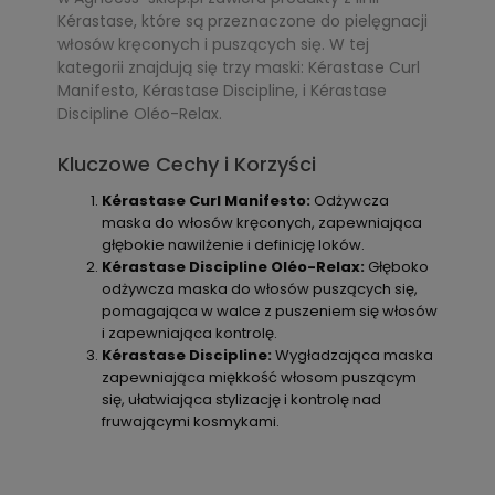
Kérastase, które są przeznaczone do pielęgnacji
włosów kręconych i puszących się. W tej
kategorii znajdują się trzy maski: Kérastase Curl
Manifesto, Kérastase Discipline, i Kérastase
Discipline Oléo-Relax.
Kluczowe Cechy i Korzyści
Kérastase Curl Manifesto:
Odżywcza
maska do włosów kręconych, zapewniająca
głębokie nawilżenie i definicję loków.
Kérastase Discipline Oléo-Relax:
Głęboko
odżywcza maska do włosów puszących się,
pomagająca w walce z puszeniem się włosów
i zapewniająca kontrolę.
Kérastase Discipline:
Wygładzająca maska
zapewniająca miękkość włosom puszącym
się, ułatwiająca stylizację i kontrolę nad
fruwającymi kosmykami.