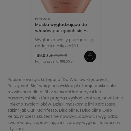
Kérastase
Maska wygładzająca do
włosów puszących się -
Kérastase Discipline 200ml
Wygładza włosy puszące się,
nadaje im miękkość i
elastyczność, redukuje
169,00 zł
190,00 zł
puszenie oraz ułatwia
Najniższa cena:
155,00 zł
codzienną stylizację.
Podsumowując, kategoria "Do Włosów Kręconych,
Puszących Się" w Agneess-sklep.pl oferuje doskonałe
rozwiązania dla osób z włosami kręconymi lub
puszącymi się, które pragną uzyskać kontrolę, nawilżenie
i piękno swoich loków. Dzięki maskom z linii Kérastase,
takim jak Curl Manifesto, Discipline, i Discipline Oléo-
Relax, możesz skutecznie nawilżyć, odżywić i wygładzić
swoje włosy, zapewniając im zdrowy wygląd i łatwość w
stylizacji.