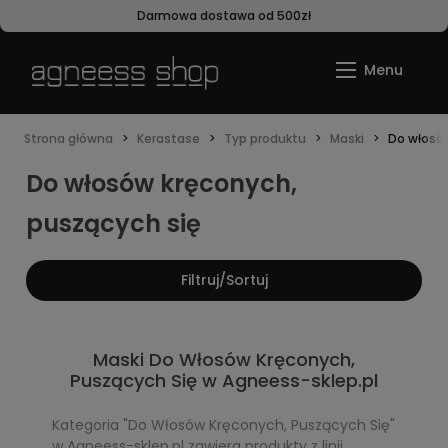
Darmowa dostawa od 500zł
Strona główna
Kerastase
Typ produktu
Maski
Do włosów
Do włosów kręconych,
puszących się
Filtruj/Sortuj
Maski Do Włosów Kręconych,
Puszących Się w Agneess-sklep.pl
Kategoria "Do Włosów Kręconych, Puszących Się"
w Agneess-sklep.pl zawiera produkty z linii