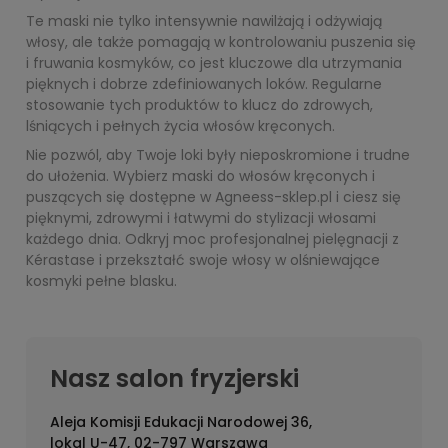
Te maski nie tylko intensywnie nawilżają i odżywiają
włosy, ale także pomagają w kontrolowaniu puszenia się
i fruwania kosmyków, co jest kluczowe dla utrzymania
pięknych i dobrze zdefiniowanych loków. Regularne
stosowanie tych produktów to klucz do zdrowych,
lśniących i pełnych życia włosów kręconych.
Nie pozwól, aby Twoje loki były nieposkromione i trudne
do ułożenia. Wybierz maski do włosów kręconych i
puszących się dostępne w Agneess-sklep.pl i ciesz się
pięknymi, zdrowymi i łatwymi do stylizacji włosami
każdego dnia. Odkryj moc profesjonalnej pielęgnacji z
Kérastase i przekształć swoje włosy w olśniewające
kosmyki pełne blasku.
Nasz salon fryzjerski
Aleja Komisji Edukacji Narodowej 36,
lokal U-47, 02-797 Warszawa