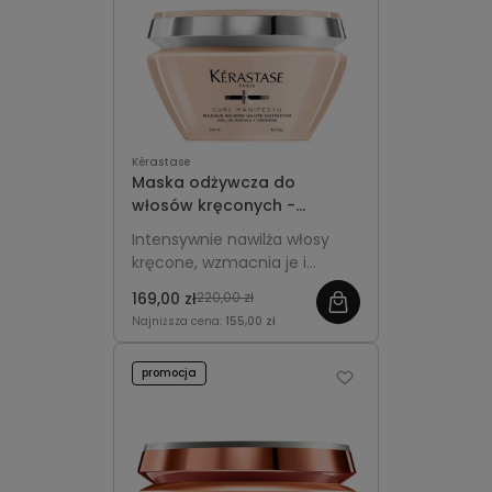
Kérastase
Maska odżywcza do
włosów kręconych -
Kérastase Curl Manifesto
Intensywnie nawilża włosy
200ml
kręcone, wzmacnia je i
definiuje loki, pozostawiając
169,00 zł
220,00 zł
je sprężyste, gładkie i pełne
Najniższa cena:
155,00 zł
blasku.
promocja