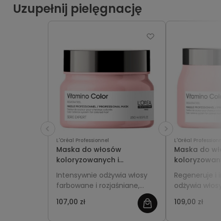
Uzupełnij pielęgnację
L'Oréal Professionnel
L'Oréal Profession
Maska do włosów
Maska do w
koloryzowanych i
koloryzowan
rozjaśnianych 250ml L'Oréal
rozjaśnianyc
Intensywnie odżywia włosy
Regeneruje i 
Professionnel Vitamino
Professionne
farbowane i rozjaśniane,
odżywia włos
Color
Color
chroniąc je przed
oraz rozjaśni
107,00 zł
109,00 zł
blaknięciem koloru.
przedłużając 
Regeneruje włókna, nadaje
Nadaje gładko