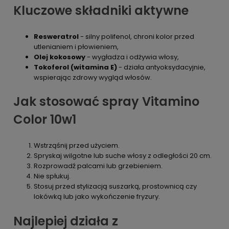
Kluczowe składniki aktywne
Resweratrol
- silny polifenol, chroni kolor przed
utlenianiem i płowieniem,
Olej kokosowy
- wygładza i odżywia włosy,
Tokoferol (witamina E)
- działa antyoksydacyjnie,
wspierając zdrowy wygląd włosów.
Jak stosować spray Vitamino
Color 10w1
Wstrząśnij przed użyciem.
Spryskaj wilgotne lub suche włosy z odległości 20 cm.
Rozprowadź palcami lub grzebieniem.
Nie spłukuj.
Stosuj przed stylizacją suszarką, prostownicą czy
lokówką lub jako wykończenie fryzury.
Najlepiej działa z