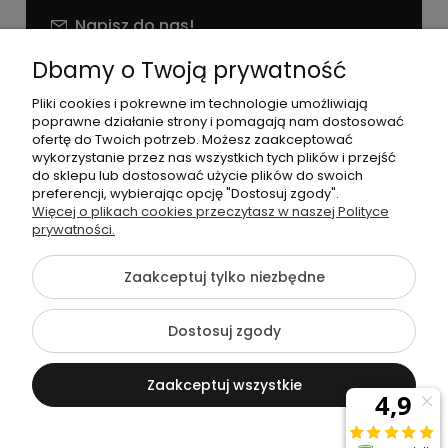
Napisz do nas!
NIP: 826 186 42 29
Dbamy o Twoją prywatność
Pliki cookies i pokrewne im technologie umożliwiają
poprawne działanie strony i pomagają nam dostosować
ofertę do Twoich potrzeb. Możesz zaakceptować
wykorzystanie przez nas wszystkich tych plików i przejść
do sklepu lub dostosować użycie plików do swoich
preferencji, wybierając opcję "Dostosuj zgody".
©2026 Wszelkie Prawa Zastrzeżone | agneess sklep
Więcej o plikach cookies przeczytasz w naszej Polityce
internetowy
prywatności.
Szablon Flex by
Ecommercy
Zaakceptuj tylko niezbędne
Dostosuj zgody
Pokaż pełną wersję strony
Zaakceptuj wszystkie
Sklep internetowy Shoper Premium