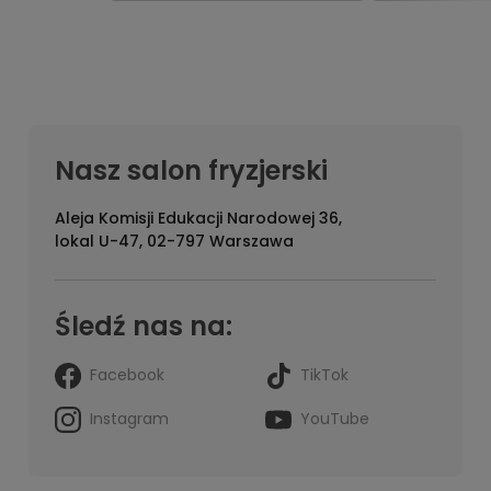
miękkość, gładkość i lśniący,
blask, wzmac
zdrowy wygląd.
całej długości
Nasz salon fryzjerski
Aleja Komisji Edukacji Narodowej 36,
lokal U-47, 02-797 Warszawa
Śledź nas na:
Facebook
TikTok
Instagram
YouTube