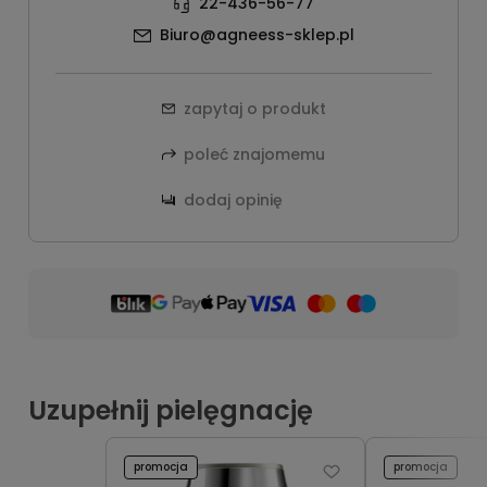
22-436-56-77
Biuro@agneess-sklep.pl
zapytaj o produkt
poleć znajomemu
dodaj opinię
Uzupełnij pielęgnację
promocja
promocja