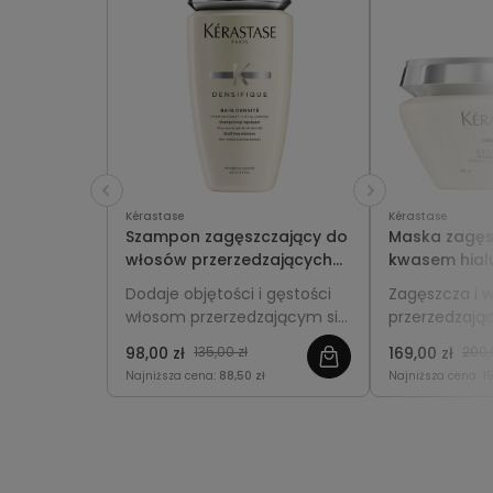
Kérastase
Kérastase
Szampon zagęszczający do
Maska zagęs
włosów przerzedzających
kwasem hia
się - Kérastase Densifique
włosów prze
Dodaje objętości i gęstości
Zagęszcza i 
Bain Densité 250ml
się - Kérast
włosom przerzedzającym się,
przerzedzając
200ml
wzmacnia je od nasady i
intensywnie je
98,00 zł
135,00 zł
169,00 zł
200,
przywraca lekkość oraz
regeneruje, 
Najniższa cena:
88,50 zł
Najniższa cena:
1
sprężystość.
pasmom obję
sprężystość i