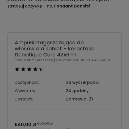
zastosuj odżywkę – np.
Fondant Densité
.
Ampułki zagęszczające do
włosów dla kobiet - Kérastase
Densifique Cure 42x6ml
Producent:
Kérastase
| Kod produktu:
K059-E4352400
Dostępność:
na wyczerpaniu
Wysyłka w:
24 godziny
Dostawa:
Darmowa
650,00 zł
640,00 zł