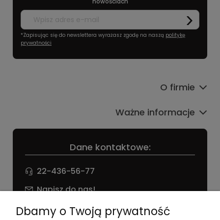
nowościach
*Zapisując się do newslettera wyrażasz zgodę na naszą
politykę
prywatności
O firmie
Ważne informacje
Dane kontaktowe:
22-436-56-77
Napisz do nas!
NIP: 826 186 42 29
Dbamy o Twoją prywatność