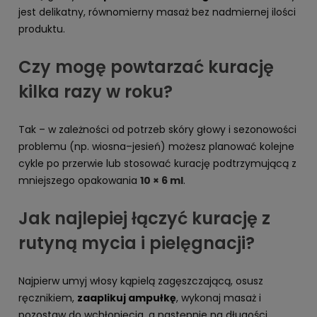
jest delikatny, równomierny masaż bez nadmiernej ilości
produktu.
Czy mogę powtarzać kurację
kilka razy w roku?
Tak – w zależności od potrzeb skóry głowy i sezonowości
problemu (np. wiosna–jesień) możesz planować kolejne
cykle po przerwie lub stosować kurację podtrzymującą z
mniejszego opakowania
10 × 6 ml
.
Jak najlepiej łączyć kurację z
rutyną mycia i pielęgnacji?
Najpierw umyj włosy kąpielą zagęszczającą, osusz
ręcznikiem,
zaaplikuj ampułkę
, wykonaj masaż i
pozostaw do wchłonięcia, a następnie na długości