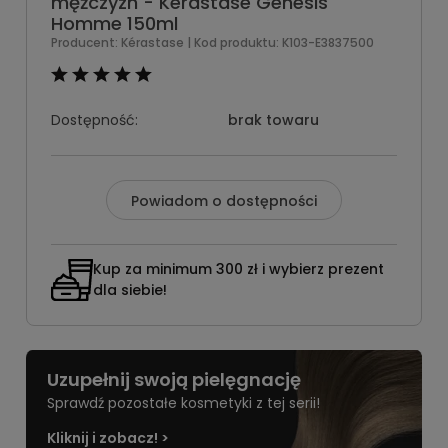
mężczyzn - Kérastase Genesis
Homme 150ml
Producent:
Kérastase
| Kod produktu:
K103-E3837500
Dostępność:
brak towaru
Powiadom o dostępności
Kup za minimum 300 zł i wybierz prezent
dla siebie!
Uzupełnij swoją pielęgnację
Sprawdź pozostałe kosmetyki z tej serii!
Kliknij i zobacz! >