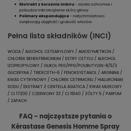
Ekstrakt z korzenia imbiru
- działa ochronnie i
pobudza mikrokrążenie skóry głowy.
Polimery ekspandujące
- natychmiastowo
zwiększają objętość i grubość włosów.
Pełna lista składników (INCI)
WODA / ALKOHOL CETEARYLOWY / AMODYMETIKON /
CHLOREK BEHENTRIMONIUM / ESTRY CETYLU / ALKOHOL
IZOPROPYLOWY / GLIKOL PEG/PPG/POLIBUTYLEN-8/5/3
GLICERYNA / TRIDECETH-6 / FENOKSYETANOL / ARGININA /
KWAS CYTRYNOWY / CHLOREK CETRIMONU / HIALURONIAN
SODU / EKSTRAKT Z CENTELLA ASIATICA / KWAS MLEKOWY
/ CI 17200 / CZERWONY 33 / CI 19140 / ŻÓŁTY 5 / PARFUM
/ ZAPACH
FAQ - najczęstsze pytania o
Kérastase Genesis Homme Spray