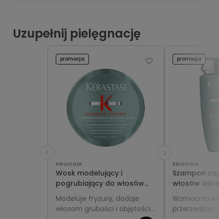
Uzupełnij pielęgnację
promocja
promocja
Kérastase
Kérastase
Wosk modelujący i
Szampon zag
pogrubiający do włosów
włosów osłab
cienkich i przerzedzających
wypadającyc
Modeluje fryzurę, dodaje
Wzmacnia wło
się dla mężczyzn -
mężczyzn - 
włosom grubości i objętości,
przerzedzając
Kérastase Genesis Homme
Genesis Ho