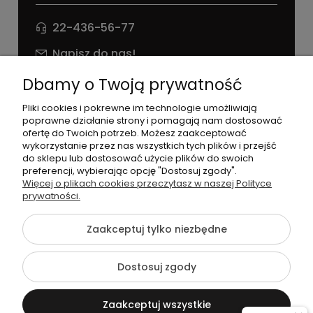
22-436-56-77
Napisz do nas!
NIP: 826 186 42 29
Dbamy o Twoją prywatność
Pliki cookies i pokrewne im technologie umożliwiają
poprawne działanie strony i pomagają nam dostosować
ofertę do Twoich potrzeb. Możesz zaakceptować
wykorzystanie przez nas wszystkich tych plików i przejść
do sklepu lub dostosować użycie plików do swoich
preferencji, wybierając opcję "Dostosuj zgody".
©2026 Wszelkie Prawa Zastrzeżone | agneess sklep
Więcej o plikach cookies przeczytasz w naszej Polityce
internetowy
prywatności.
Szablon Flex by
Ecommercy
Zaakceptuj tylko niezbędne
Dostosuj zgody
Pokaż pełną wersję strony
Zaakceptuj wszystkie
Sklep internetowy Shoper Premium