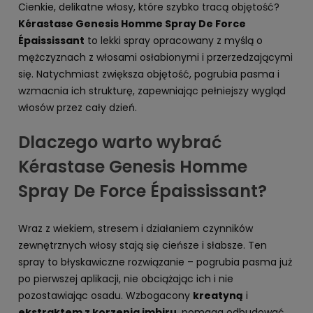
Cienkie, delikatne włosy, które szybko tracą objętość?
Kérastase Genesis Homme Spray De Force
Épaississant
to lekki spray opracowany z myślą o
mężczyznach z włosami osłabionymi i przerzedzającymi
się. Natychmiast zwiększa objętość, pogrubia pasma i
wzmacnia ich strukturę, zapewniając pełniejszy wygląd
włosów przez cały dzień.
Dlaczego warto wybrać
Kérastase Genesis Homme
Spray De Force Épaississant?
Wraz z wiekiem, stresem i działaniem czynników
zewnętrznych włosy stają się cieńsze i słabsze. Ten
spray to błyskawiczne rozwiązanie – pogrubia pasma już
po pierwszej aplikacji, nie obciążając ich i nie
pozostawiając osadu. Wzbogacony
kreatyną
i
ekstraktem z korzenia imbiru
, pomaga odbudować