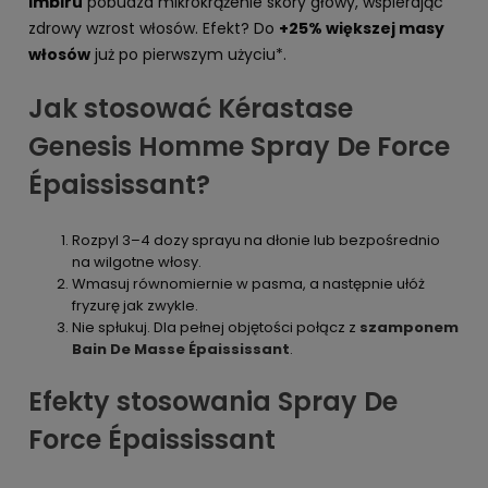
imbiru
pobudza mikrokrążenie skóry głowy, wspierając
zdrowy wzrost włosów. Efekt? Do
+25% większej masy
włosów
już po pierwszym użyciu*.
Jak stosować Kérastase
Genesis Homme Spray De Force
Épaississant?
Rozpyl 3–4 dozy sprayu na dłonie lub bezpośrednio
na wilgotne włosy.
Wmasuj równomiernie w pasma, a następnie ułóż
fryzurę jak zwykle.
Nie spłukuj. Dla pełnej objętości połącz z
szamponem
Bain De Masse Épaississant
.
Efekty stosowania Spray De
Force Épaississant