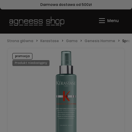
Darmowa dostawa od 500zł
Strona główna
Kerastase
Gama
Genesis Homme
Spra
promocja
Produkt niedostępny