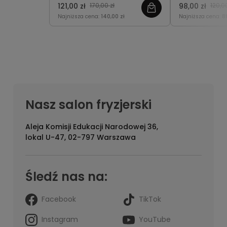
wzmacnia pasma i nadaje
mężczyzn, og
75ml
121,00 zł
170,00 zł
98,00 zł
120,00
im pełniejszy wygląd bez
wypadanie or
Najniższa cena:
140,00 zł
Najniższa cena:
8
obciążania.
gęstości i obj
Nasz salon fryzjerski
Aleja Komisji Edukacji Narodowej 36,
lokal U-47, 02-797 Warszawa
Śledź nas na:
Facebook
TikTok
Instagram
YouTube