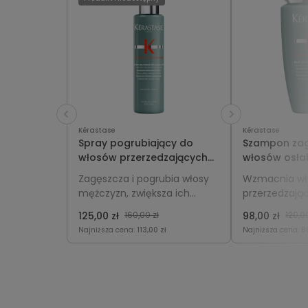
Kérastase
Kérastase
Spray pogrubiający do
Szampon zag
włosów przerzedzających
włosów osłab
się dla mężczyzn -
wypadającyc
Zagęszcza i pogrubia włosy
Wzmacnia wło
Kérastase Genesis Homme
mężczyzn - 
mężczyzn, zwiększa ich
przerzedzając
150ml
Genesis Ho
objętość i gęstość,
mężczyzn, og
125,00 zł
160,00 zł
98,00 zł
120,00
wzmacnia pasma i dodaje
wypadanie or
Najniższa cena:
113,00 zł
Najniższa cena:
8
im pełniejszego wyglądu.
gęstości i obj