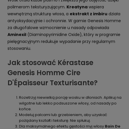
polimerom teksturyzującym.
Kreatyna
wspiera
wewnętrzną strukturę włosa, a
ekstrakt z imbiru
działa
antyoksydacyjnie i ochronnie. W gamie Genesis Homme
za długofalowe wzmocnienie u nasady odpowiada
Aminexil
(Diaminopyrimidine Oxide), który w programie
pielęgnacyjnym redukuje wypadanie przy regularnym
stosowaniu.
Jak stosować Kérastase
Genesis Homme Cire
D'Épaisseur Texturisante?
Rozetrzyj niewielką porcję wosku w dłoniach. Aplikuj na
wilgotne lub lekko podsuszone włosy, od nasady po
końce.
Modeluj palcami lub grzebieniem, aby uzyskać
pożądany kształt i teksturę. Nie spłukuj.
Dla maksymalnego efektu gęstości myj włosy
Bain De