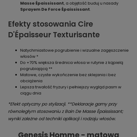
Masse Épaississant
, a objętość buduj u nasady
Sprayem De Force Épaississant
.
Efekty stosowania Cire
D'Épaisseur Texturisante
Natychmiastowe pogrubienie i wizualne zagęszczenie
włosów *
Do +70% większa średnica włosa w rutynie z kąpielą
pogrubiającą **
Matowe, czyste wykończenie bez sklejania i bez
obciążenia
Lepsza trwałość fryzury i pełniejszy wygląd pasm w
ciągu dnia
*Efekt optyczny po stylizacji. **Deklaracje gamy przy
równoległym stosowaniu z Bain De Masse Épaississant;
wyniki zależne od techniki aplikacji i rodzaju włosów.
Genesis Homme - matowa