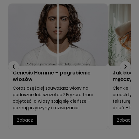
❮
❯
Genesis Homme – pogrubienie
Jak dodać
włosów
mężczyzn
Coraz częściej zauważasz włosy na
Cienkie lub
poduszce lub szczotce? Fryzura traci
produkty i t
objętość, a włosy stają się cieńsze –
teksturę i u
poznaj przyczyny i rozwiązania.
dzień – bez 
Zobacz
Zobacz