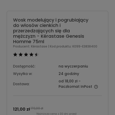
Wosk modelujący i pogrubiający
do włosów cienkich i
przerzedzających się dla
mężczyzn - Kérastase Genesis
Homme 75ml
Producent:
Kérastase
| Kod produktu:
K099-E3838400
Dostępność:
na wyczerpaniu
Wysyłka w:
24 godziny
od 18,00 zł
-
Dostawa:
Paczkomat InPost
170,00 zł
121,00 zł
Najniższa cena z 30 dni przed