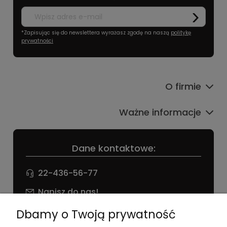
*Zapisując się do newslettera wyrażasz zgodę na naszą
politykę
prywatności
O firmie
Ważne informacje
Dane kontaktowe:
22-436-56-77
Napisz do nas!
NIP: 826 186 42 29
Dbamy o Twoją prywatność