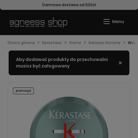
Darmowa dostawa od 500zł
Strona główna
Kerastase
Gama
Genesis Homme
Wosk 
Aby dodawać produkty do przechowalni
Zamknij
musisz być zalogowany
promocja