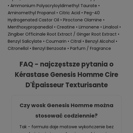
• Ammonium Polyacryloyldimethyl Taurate •
Aminomethyl Propanol • Citric Acid • Peg-40
Hydrogenated Castor Oil • Piroctone Olamine •
Menthoxypropanediol • Creatine • Limonene • Linalool •
Zingiber Officinale Root Extract / Ginger Root Extract •
Benzyl Salicylate • Coumarin • Citral • Benzyl Alcohol •
Citronellol • Benzyl Benzoate • Parfum / Fragrance
FAQ - najczęstsze pytania o
Kérastase Genesis Homme Cire
D'Épaisseur Texturisante
Czy wosk Genesis Homme można
stosować codziennie?
Tak - formuła daje matowe wykończenie bez