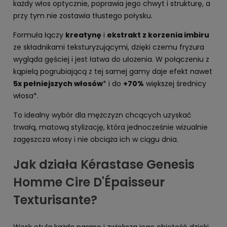
każdy włos optycznie, poprawia jego chwyt i strukturę, a
przy tym nie zostawia tłustego połysku.
Formuła łączy
kreatynę
i
ekstrakt z korzenia imbiru
ze składnikami teksturyzującymi, dzięki czemu fryzura
wygląda gęściej i jest łatwa do ułożenia. W połączeniu z
kąpielą pogrubiającą z tej samej gamy daje efekt nawet
5x pełniejszych włosów
* i do
+70%
większej średnicy
włosa*.
To idealny wybór dla mężczyzn chcących uzyskać
trwałą, matową stylizację, która jednocześnie wizualnie
zagęszcza włosy i nie obciąża ich w ciągu dnia.
Jak działa Kérastase Genesis
Homme Cire D'Épaisseur
Texturisante?
Wosk otula każde pasmo i zwiększa jego objętość dzięki