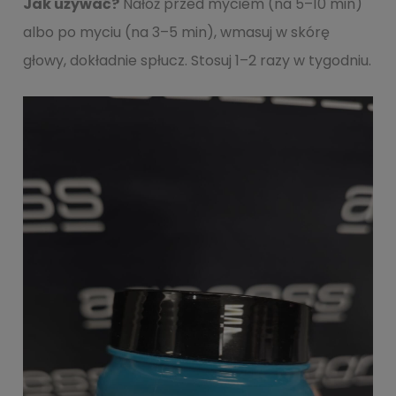
Jak używać?
Nałóż przed myciem (na 5–10 min)
albo po myciu (na 3–5 min), wmasuj w skórę
głowy, dokładnie spłucz. Stosuj 1–2 razy w tygodniu.