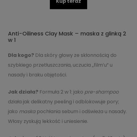
Kup teraz
Anti-Oiliness Clay Mask – maska z glinką 2
w 1
Dla kogo?
Dla skóry głowy ze skłonnością do
szybkiego przetłuszczania, uczucia „film’u” u
nasady i braku objętości.
Jak działa?
Formuła 2 w 1: jako
pre-shampoo
działa jak delikatny peeling i odblokowuje pory;
jako
maska
pochłania sebum i odświeża u nasady.
Włosy zyskują lekkość i uniesienie.