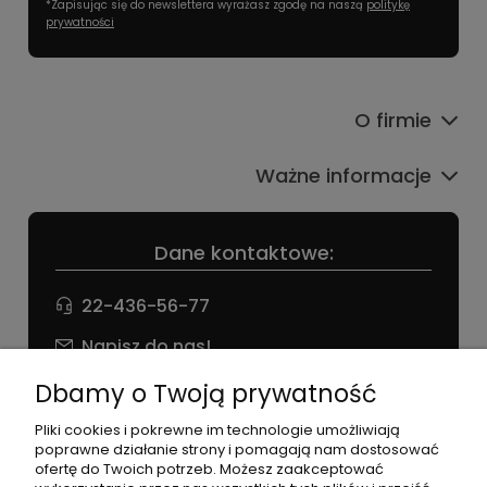
*Zapisując się do newslettera wyrażasz zgodę na naszą
politykę
prywatności
O firmie
Ważne informacje
Dane kontaktowe:
22-436-56-77
Napisz do nas!
NIP: 826 186 42 29
Dbamy o Twoją prywatność
Pliki cookies i pokrewne im technologie umożliwiają
poprawne działanie strony i pomagają nam dostosować
ofertę do Twoich potrzeb. Możesz zaakceptować