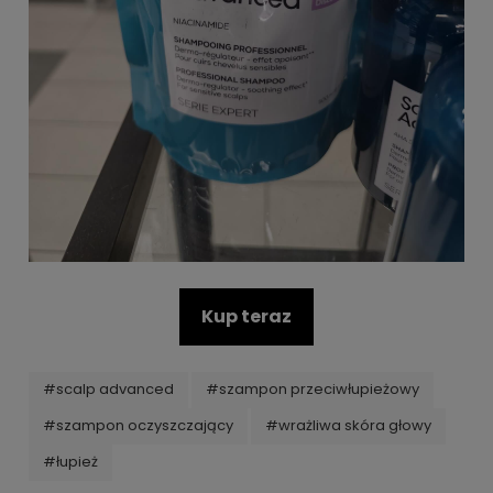
Kup teraz
#scalp advanced
#szampon przeciwłupieżowy
#szampon oczyszczający
#wrażliwa skóra głowy
#łupież