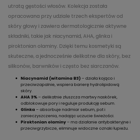
utratą gęstości włosów. Kolekcja została
opracowana przy udziale trzech ekspertów od
skóry głowy i zawiera dermatologicznie aktywne
składniki, takie jak niacynamid, AHA, glinka i
piroktonian olaminy. Dzięki temu kosmetyki są
skuteczne, a jednocześnie delikatne dla skóry, bez
silikonów, barwników i często bez siarczanów.
Niacynamid (witamina B3)
– działa kojąco i
przeciwzapalnie, wspiera barierę hydrolipidową
skóry.
AHA 3%
– delikatnie złuszcza martwy naskórek,
odblokowuje pory i reguluje produkcję sebum.
Glinka
– absorbuje nadmiar sebum, pot i
zanieczyszczenia, nadając uczucie świeżości.
Piroktonian olaminy
– ma działanie antybakteryjne i
przeciwgrzybicze, eliminuje widoczne oznaki łupieżu.