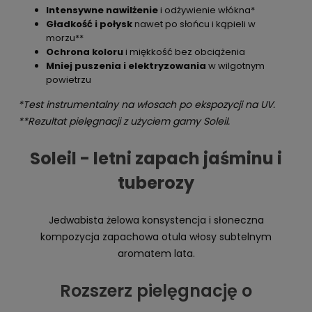
Intensywne nawilżenie
i odżywienie włókna*
Gładkość i połysk
nawet po słońcu i kąpieli w
morzu**
Ochrona koloru
i miękkość bez obciążenia
Mniej puszenia i elektryzowania
w wilgotnym
powietrzu
*Test instrumentalny na włosach po ekspozycji na UV.
**Rezultat pielęgnacji z użyciem gamy Soleil.
Soleil - letni zapach jaśminu i
tuberozy
Jedwabista żelowa konsystencja i słoneczna
kompozycja zapachowa otula włosy subtelnym
aromatem lata.
Rozszerz pielęgnację o