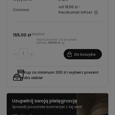
od 18,00 zł
-
Dostawa:
Paczkomat InPost
192,00 zł
155,00 zł
Najniższa cena z 30 dni przed
obniżką:
149,00 zł
Do koszyka
Kup za minimum 300 zł i wybierz prezent
dla siebie!
Uzupełnij swoją pielęgnację
Sprawdź pozostałe kosmetyki z tej serii!