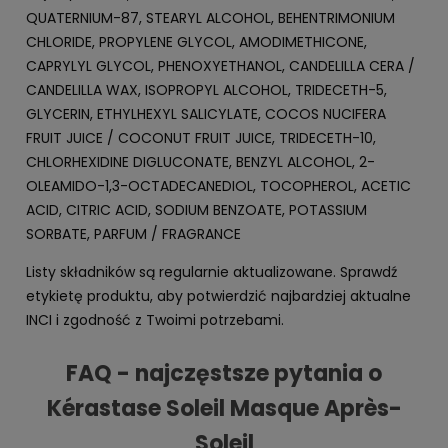
QUATERNIUM-87, STEARYL ALCOHOL, BEHENTRIMONIUM
CHLORIDE, PROPYLENE GLYCOL, AMODIMETHICONE,
CAPRYLYL GLYCOL, PHENOXYETHANOL, CANDELILLA CERA /
CANDELILLA WAX, ISOPROPYL ALCOHOL, TRIDECETH-5,
GLYCERIN, ETHYLHEXYL SALICYLATE, COCOS NUCIFERA
FRUIT JUICE / COCONUT FRUIT JUICE, TRIDECETH-10,
CHLORHEXIDINE DIGLUCONATE, BENZYL ALCOHOL, 2-
OLEAMIDO-1,3-OCTADECANEDIOL, TOCOPHEROL, ACETIC
ACID, CITRIC ACID, SODIUM BENZOATE, POTASSIUM
SORBATE, PARFUM / FRAGRANCE
Listy składników są regularnie aktualizowane. Sprawdź
etykietę produktu, aby potwierdzić najbardziej aktualne
INCI i zgodność z Twoimi potrzebami.
FAQ - najczęstsze pytania o
Kérastase Soleil Masque Après-
Soleil