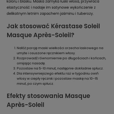
koloru i blasku. Maska zamyka łuski włosa, przywraca
elastyczność i nadaje im satynowe wykończenie z
delikatnym letnim zapachem jaśminu i tuberozy.
Jak stosować Kérastase Soleil
Masque Après-Soleil?
Nałóż porcję maski wielkości orzecha laskowego na
umyte i osuszone ręcznikiem włosy.
Rozprowadź równomiernie po długościach i końcach,
omijając nasadę.
Pozostaw na 5-10 minut, następnie dokładnie spłucz.
Dla intensywniejszego efektu raz w tygodniu owiń
włosy w ciepły ręcznik i pozostaw maskę na 10–15
minut, po czym spłucz.
Efekty stosowania Masque
Après-Soleil