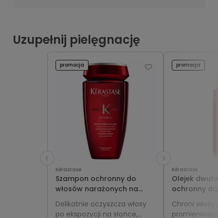
Uzupełnij pielęgnację
promocja
promocja
Kérastase
Kérastase
Szampon ochronny do
Olejek dwuf
włosów narażonych na
ochronny do
słońce - Kérastase Soleil
słońcu - Kéra
Delikatnie oczyszcza włosy
Chroni włosy
Bain Après-Soleil 250ml
Huile Sirène 
po ekspozycji na słońce,
promieniowan