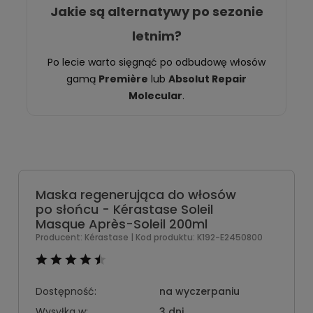
Jakie są alternatywy po sezonie
letnim?
Po lecie warto sięgnąć po odbudowę włosów
gamą
Première
lub
Absolut Repair
Molecular
.
Maska regenerująca do włosów
po słońcu - Kérastase Soleil
Masque Après-Soleil 200ml
Producent:
Kérastase
| Kod produktu:
K192-E2450800
Dostępność:
na wyczerpaniu
Wysyłka w:
3 dni