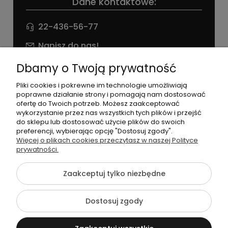
Dane kontaktowe:
22-436-56-77
Napisz do nas!
NIP: 826 186 42 29
Dbamy o Twoją prywatność
Pliki cookies i pokrewne im technologie umożliwiają
poprawne działanie strony i pomagają nam dostosować
ofertę do Twoich potrzeb. Możesz zaakceptować
wykorzystanie przez nas wszystkich tych plików i przejść
do sklepu lub dostosować użycie plików do swoich
preferencji, wybierając opcję "Dostosuj zgody".
©2026 Wszelkie Prawa Zastrzeżone | agneess sklep
Więcej o plikach cookies przeczytasz w naszej Polityce
internetowy
prywatności.
Szablon Flex by
Ecommercy
Zaakceptuj tylko niezbędne
Dostosuj zgody
Pokaż pełną wersję strony