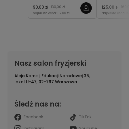
chlor i sól morską, przywraca
im miękkość i
90,00 zł
130,00 zł
125,00 zł
160,0
im nawilżenie, miękkość i
podkreśla nat
Najniższa cena:
112,00 zł
Najniższa cena:
1
naturalny blask.
ogranicza pu
ekspozycji na
Nasz salon fryzjerski
Aleja Komisji Edukacji Narodowej 36,
lokal U-47, 02-797 Warszawa
Śledź nas na:
Facebook
TikTok
Instagram
YouTube