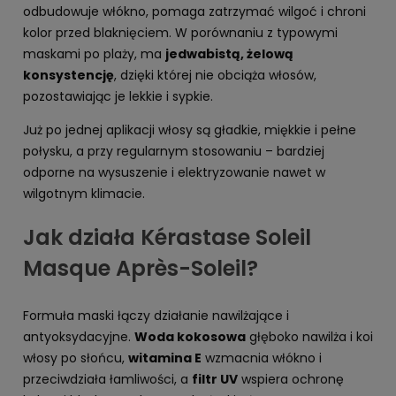
odbudowuje włókno, pomaga zatrzymać wilgoć i chroni
kolor przed blaknięciem. W porównaniu z typowymi
maskami po plaży, ma
jedwabistą, żelową
konsystencję
, dzięki której nie obciąża włosów,
pozostawiając je lekkie i sypkie.
Już po jednej aplikacji włosy są gładkie, miękkie i pełne
połysku, a przy regularnym stosowaniu – bardziej
odporne na wysuszenie i elektryzowanie nawet w
wilgotnym klimacie.
Jak działa Kérastase Soleil
Masque Après-Soleil?
Formuła maski łączy działanie nawilżające i
antyoksydacyjne.
Woda kokosowa
głęboko nawilża i koi
włosy po słońcu,
witamina E
wzmacnia włókno i
przeciwdziała łamliwości, a
filtr UV
wspiera ochronę