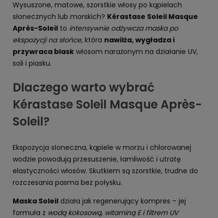
Wysuszone, matowe, szorstkie włosy po kąpielach
słonecznych lub morskich?
Kérastase Soleil Masque
Après-Soleil
to
intensywnie odżywcza maska po
ekspozycji na słońce
, która
nawilża, wygładza i
przywraca blask
włosom narażonym na działanie UV,
soli i piasku.
Dlaczego warto wybrać
Kérastase Soleil Masque Après-
Soleil?
Ekspozycja słoneczna, kąpiele w morzu i chlorowanej
wodzie powodują przesuszenie, łamliwość i utratę
elastyczności włosów. Skutkiem są szorstkie, trudne do
rozczesania pasma bez połysku.
Maska Soleil
działa jak regenerujący kompres – jej
formuła z
wodą kokosową, witaminą E i filtrem UV