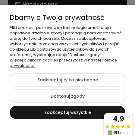
Napisz do nas!
NIP: 826 186 42 29
Dbamy o Twoją prywatność
Pliki cookies i pokrewne im technologie umożliwiają
poprawne działanie strony i pomagają nam dostosować
ofertę do Twoich potrzeb. Możesz zaakceptować
wykorzystanie przez nas wszystkich tych plików i przejść
do sklepu lub dostosować użycie plików do swoich
preferencji, wybierając opcję "Dostosuj zgody".
©2026 Wszelkie Prawa Zastrzeżone | agneess sklep
Więcej o plikach cookies przeczytasz w naszej Polityce
internetowy
prywatności.
Szablon Flex by
Ecommercy
Zaakceptuj tylko niezbędne
Dostosuj zgody
Pokaż pełną wersję strony
Zaakceptuj wszystkie
Sklep internetowy Shoper Premium