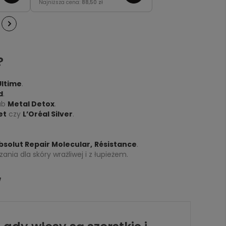
Najniższa cena:
88,50 zł
c
pozostawiając pasma świeże
te.
i pełniejsze w dotyku.
?
Ultime
.
d
.
ub
Metal Detox
.
et
czy
L’Oréal Silver
.
bsolut Repair Molecular,
Résistance
.
ania dla skóry wrażliwej i z łupieżem.
w