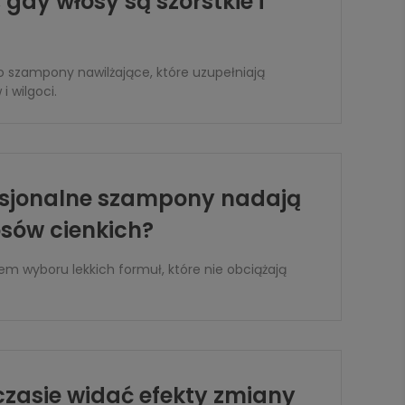
 gdy włosy są szorstkie i
 szampony nawilżające, które uzupełniają
i wilgoci.
esjonalne szampony nadają
osów cienkich?
em wyboru lekkich formuł, które nie obciążają
czasie widać efekty zmiany