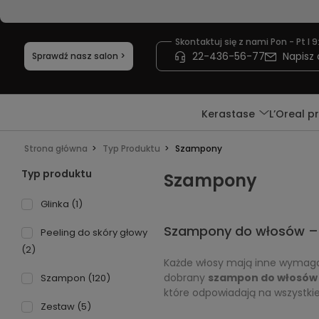
Skontaktuj się z nami Pon - Pt I 9
22-436-56-77
Napisz 
Sprawdź nasz salon >
Kerastase
L’Oreal p
Strona główna
Typ Produktu
Szampony
Typ produktu
Szampony
Glinka
(1)
Szampony do włosów – d
Peeling do skóry głowy
(2)
Każde włosy mają inne wymagan
dobrany
szampon do włosów
Szampon
(120)
które odpowiadają na wszystkie
Zestaw
(5)