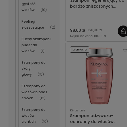
Szampon regenerujący do
gęstość
bardzo zniszczonych
włosów
(10)
włosów - Kérastase
Regeneruje włosy bardzo
Resistance Bain Therapiste
zniszczone i uwrażliwione,
Peelingi
250ml
odbudowuje włókna od
złuszczające
(2)
98,00 zł
160,00 zł
wewnątrz i przywraca im
Najniższa cena:
88,00 zł
elastyczność, miękkość i
Suchy szampon i
gładkość.
puder do
promocja
włosów
(1)
Szampony do
skóry
głowy
(15)
Szampony do
włosów blond i
siwych
(12)
Szampony do
Kérastase
Szampon odżywczo-
włosów
ochronny do włosów
cienkich
(10)