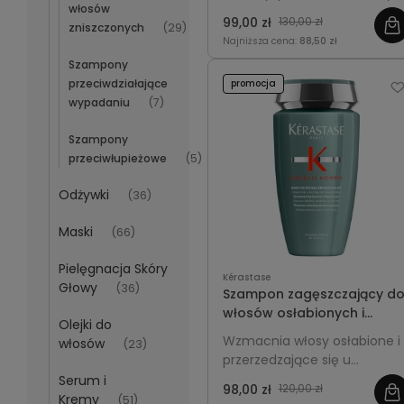
włosów
odcień włosów blond i
99,00 zł
130,00 zł
zniszczonych
(29)
rozjaśnianych oraz nadaje i
Najniższa cena:
88,50 zł
świetlisty blask.
Szampony
przeciwdziałające
promocja
wypadaniu
(7)
Szampony
przeciwłupieżowe
(5)
Odżywki
(36)
Maski
(66)
Pielęgnacja Skóry
Kérastase
Głowy
(36)
Szampon zagęszczający d
włosów osłabionych i
Olejki do
wypadających dla
Wzmacnia włosy osłabione i
włosów
(23)
mężczyzn - Kérastase
przerzedzające się u
Genesis Homme 250ml
mężczyzn, ogranicza ich
Serum i
98,00 zł
120,00 zł
wypadanie oraz dodaje
Kremy
(51)