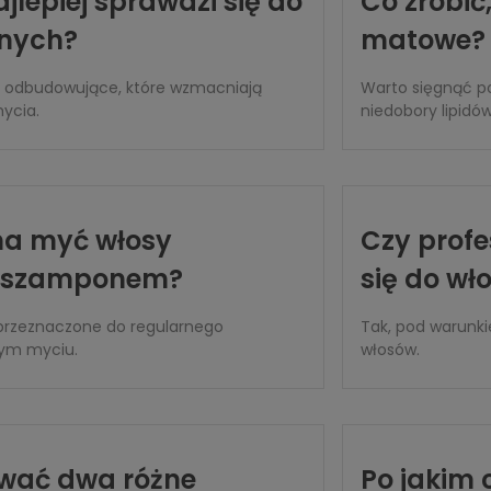
lepiej sprawdzi się do
Co zrobić,
onych?
matowe?
y odbudowujące, które wzmacniają
Warto sięgnąć po
ycia.
niedobory lipidów 
na myć włosy
Czy prof
m szamponem?
się do wł
przeznaczone do regularnego
Tak, pod warunki
tym myciu.
włosów.
ować dwa różne
Po jakim 