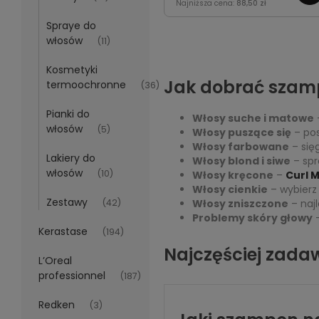
Najniższa cena:
88,50 zł
gęstości i objętości.
Spraye do
włosów
(11)
Kosmetyki
Jak dobrać szamp
termoochronne
(36)
Pianki do
Włosy suche i matowe
włosów
(5)
Włosy puszące się
– pos
Włosy farbowane
– się
Lakiery do
Włosy blond i siwe
– spr
włosów
(10)
Włosy kręcone
–
Curl 
Włosy cienkie
– wybierz
Zestawy
(42)
Włosy zniszczone
– naj
Problemy skóry głowy
Kerastase
(194)
Najczęściej zada
L’Oreal
professionnel
(187)
Redken
(3)