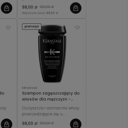
Genesis Homme 250ml
i
osłabione i skłonne do
98,00 zł
120,00 zł
wypadania, dodaje im
Najniższa cena:
88,50 zł
lekkości, gęstości i świeżości.
promocja
Kérastase
do
Szampon zagęszczający do
włosów dla mężczyzn -
se
Kérastase Densifique
łosy
Oczyszcza i wzmacnia włosy
Homme 250ml
przerzedzające się u
mężczyzn, dodaje im
98,00 zł
120,00 zł
objętości i gęstości,