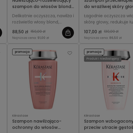
Nawilżająco-rozświetlający
Szampon przeciwłupi
szampon do włosów blond
do wrażliwej skóry gło
250ml - Kérastase Blond
Kérastase Symbiose B
Delikatnie oczyszcza, nawilża i
Łagodnie oczyszcza wło
Absolu Lumière
Crème Apaisant 250m
rozświetla włosy blond,
skórę głowy, redukuje łu
podkreślając ich świetlisty
podrażnienia, zapewnia
88,50 zł
150,00 zł
107,00 zł
130,00 zł
odcień i miękkość.
świeżość, lekkość i komf
Najniższa cena:
91,00 zł
Najniższa cena:
86,50 zł
promocja
promocja
Produkt niedostępny
Kérastase
Kérastase
Szampon nawilżająco-
Szampon wzbogacon
ochronny do włosów
przeciw utracie gęstoś