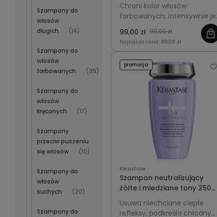
koloryzowanych średnich i
Chroni kolor włosów
Szampony do
grubych - Kérastase
farbowanych, intensywnie je
włosów
Chroma Absolu Bain Riche
odżywia i nawilża,
długich
(14)
Respect 250ml
99,00 zł
110,00 zł
zapewniając miękkość oraz
Najniższa cena:
88,50 zł
połysk pasm średnich i
Szampony do
grubych.
włosów
promocja
farbowanych
(35)
Szampony do
włosów
kręconych
(17)
Szampony
przeciw puszeniu
się włosów
(10)
Kérastase
Szampony do
Szampon neutralizujący
włosów
żółte i miedziane tony 250m
suchych
(20)
- Kérastase Blond Absolu
Usuwa niechciane ciepłe
Ultra-Violet
Szampony do
refleksy, podkreśla chłodny