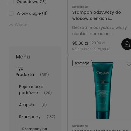
Odbudowa
(13)
Kérastase
Szampon odżywczy do
Włosy długie
(11)
włosów cienkich i
Więcej
normalnych - Kérastase
Delikatnie oczyszcza włosy
Nutritive Bain Satin 250ml
cienkie i normalne,
intensywnie je odżywia i
95,00 zł
120,00 zł
nawilża, przywracając im
Najniższa cena:
79,00 zł
miękkość, gładkość i blask.
Menu
promocja
Typ
Produktu
(381)
Pojemności
podróżne
(20)
Ampułki
(8)
Szampony
(157)
Kérastase
Szampony na