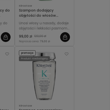
Kérastase
cy do
Szampon dodający
objętości do włosów
ase
cienkich - Kérastase
y do
Unosi włosy u nasady, dodaje
Volumifique Bain 250ml
objętości i lekkości pasmom
se
cienkim, pozostawiając je
99,00 zł
120,00 zł
puszyste, sprężyste i pełne
Najniższa cena:
79,00 zł
blasku.
promocja
Produkt niedostępny
Kérastase