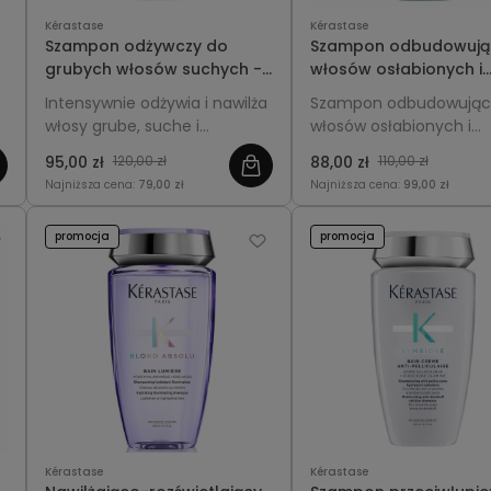
Kérastase
Kérastase
Szampon odżywczy do
Szampon odbudowują
grubych włosów suchych -
włosów osłabionych i
Kérastase Nutritive Bain
zniszczonych - Kérast
Intensywnie odżywia i nawilża
Szampon odbudowując
Satin Riche 250ml
Resistance Bain Force
włosy grube, suche i
włosów osłabionych i
Architecte 250ml
uwrażliwione, przywracając
zniszczonych - Kérasta
95,00 zł
120,00 zł
88,00 zł
110,00 zł
im miękkość, gładkość i
Resistance Bain Force
Najniższa cena:
79,00 zł
Najniższa cena:
99,00 zł
zdrowy wygląd.
Architecte 250ml
promocja
promocja
Kérastase
Kérastase