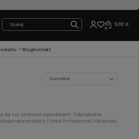
0,00 zł
0
roduktu
Blog
Kontakt
ce się czy osłabione wypadaniem. Odpowiednio
ofesjonalne produkty L’Oréal Professionnel i Kérastase,