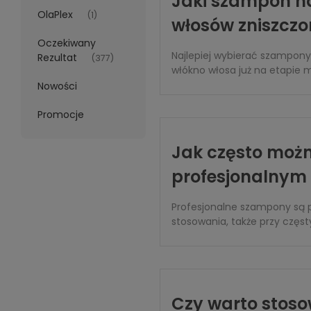
Jaki szampon naj
OlaPlex
(1)
włosów zniszcz
Oczekiwany
Najlepiej wybierać szampon
Rezultat
(377)
włókno włosa już na etapie m
Nowości
Promocje
Jak często moż
profesjonalny
Profesjonalne szampony są 
stosowania, także przy częs
Czy warto stos