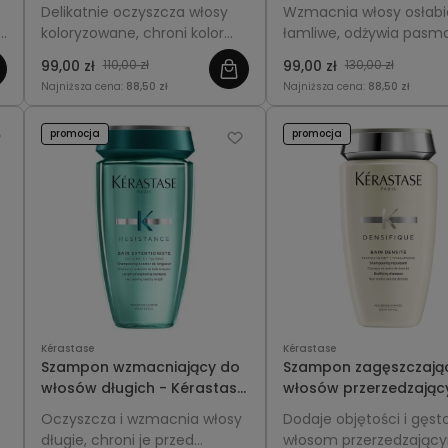
koloryzowanych cienkich i
włosów - Kérastase
Delikatnie oczyszcza włosy
Wzmacnia włosy osłabi
średnich - Kérastase
Genesis Bain Nutri-Fort
koloryzowane, chroni kolor
łamliwe, odżywia pasm
Chroma Absolu Respect
250ml
przed blaknięciem, wzmacnia
nasady, redukuje wypa
250ml
99,00 zł
110,00 zł
99,00 zł
130,00 zł
i nawilża pasma cienkie oraz
oraz przywraca miękkoś
Najniższa cena:
88,50 zł
Najniższa cena:
88,50 zł
średnie.
zdrowy wygląd.
promocja
promocja
Kérastase
Kérastase
Szampon wzmacniający do
Szampon zagęszczają
l
włosów długich - Kérastase
włosów przerzedzając
Extentioniste Bain 250ml
się - Kérastase Densif
Oczyszcza i wzmacnia włosy
Dodaje objętości i gęst
Bain Densité 250ml
długie, chroni je przed
włosom przerzedzający