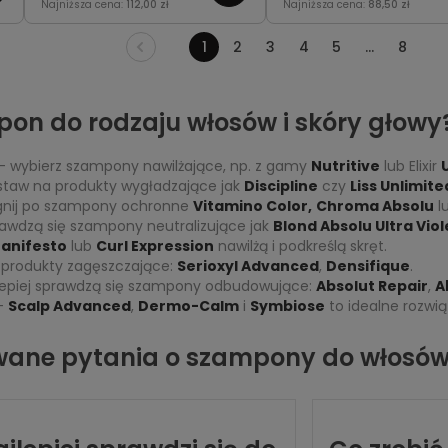
Najniższa cena:
112,00 zł
Najniższa cena:
88,50 zł
naturalny blask.
puszenie, pozostawiają
pasma miękkie i sprężys
1
2
3
4
5
...
8
on do rodzaju włosów i skóry głowy
– wybierz szampony nawilżające, np. z gamy
Nutritive
lub Elixir
taw na produkty wygładzające jak
Discipline
czy
Liss Unlimite
gnij po szampony ochronne
Vitamino Color,
Chroma Absolu
l
awdzą się szampony neutralizujące jak
Blond Absolu Ultra Viol
Manifesto
lub
Curl Expression
nawilżą i podkreślą skręt.
 produkty zagęszczające:
Serioxyl Advanced
,
Densifique
.
lepiej sprawdzą się szampony odbudowujące:
Absolut Repair
,
A
–
Scalp Advanced
,
Dermo-Calm
i
Symbiose
to idealne rozwiąz
wane pytania o szampony do włosó