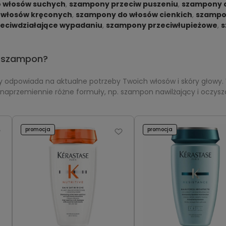
 włosów suchych
,
szampony przeciw puszeniu
,
szampony 
 włosów kręconych
,
szampony do włosów cienkich
,
szampon
eciwdziałające wypadaniu
,
szampony przeciwłupieżowe
,
s
i szampon?
ry odpowiada na aktualne potrzeby Twoich włosów i skóry głowy.
 naprzemiennie różne formuły, np. szampon nawilżający i oczysz
promocja
promocja