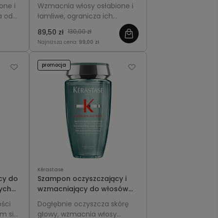
włosów - Kérastase
one i
Wzmacnia włosy osłabione i
ifiant
Genesis Bain Hydra-
a od
łamliwe, ogranicza ich
Fortifiant 250ml
danie
wypadanie oraz przywraca
89,50 zł
130,00 zł
ć i
lekkość, miękkość i blask
Najniższa cena:
99,00 zł
pasmom cienkim i
delikatnym.
promocja
Kérastase
cy do
Szampon oczyszczający i
ych
wzmacniający do włosów
ique
osłabionych i wypadających
ości
Dogłębnie oczyszcza skórę
dla mężczyzn - Kérastase
m się,
głowy, wzmacnia włosy