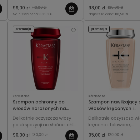
łamliwością i wspiera zdrowy
wzmacnia je od nasady 
99,00 zł
110,00 zł
98,00 zł
135,00 zł
m
wzrost, nadając pasmom
przywraca lekkość oraz
Najniższa cena:
88,50 zł
Najniższa cena:
88,50 zł
blask i miękkość.
sprężystość.
promocja
promocja
Kérastase
Kérastase
o
Szampon ochronny do
Szampon nawilżający 
włosów narażonych na
włosów kręconych i
słońce - Kérastase Soleil
falowanych - Kérasta
Delikatnie oczyszcza włosy
Delikatnie oczyszcza w
Bain Après-Soleil 250ml
Curl Manifesto 250ml
po ekspozycji na słońce, chlor
kręcone i falowane,
i sól morską, przywraca im
intensywnie je nawilża,
90,00 zł
130,00 zł
95,00 zł
120,00 zł
nawilżenie, miękkość i
podkreśla loki i redukuje