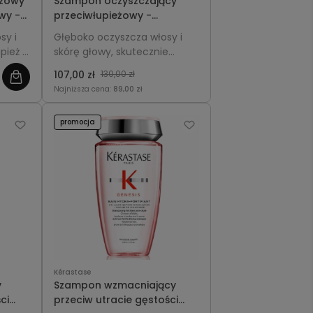
eżowy
Szampon oczyszczający
wy -
przeciwłupieżowy -
ain
Kérastase Symbiose Bain
sy i
Głęboko oczyszcza włosy i
l
Pureté Anti-Pelliculaire
pież i
skórę głowy, skutecznie
250ml
jąc
usuwa łupież i reguluje
107,00 zł
130,00 zł
ort.
wydzielanie sebum,
Najniższa cena:
89,00 zł
zapewniając świeżość i
lekkość.
promocja
Kérastase
y
Szampon wzmacniający
ci
przeciw utracie gęstości