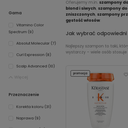
Oferujemy m.in.
szampony do
blond i siwych
,
szampony do
Gama
zniszczonych
,
szampony prz
gęstość włosów
.
Vitamino Color
Spectrum
(9)
Jak wybrać odpowiedn
Absolut Molecular
(7)
Najlepszy szampon to taki, któ
wystarczy – wiele osób stosuje
Curl Expression
(8)
Scalp Advanced
(10)
promocja
Więcej
Przeznaczenie
Korekta koloru
(31)
Naprawa
(9)