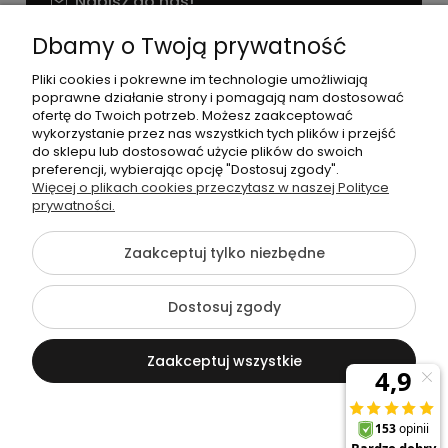
Napisz do nas!
NIP: 826 186 42 29
Dbamy o Twoją prywatność
Pliki cookies i pokrewne im technologie umożliwiają
poprawne działanie strony i pomagają nam dostosować
ofertę do Twoich potrzeb. Możesz zaakceptować
wykorzystanie przez nas wszystkich tych plików i przejść
do sklepu lub dostosować użycie plików do swoich
preferencji, wybierając opcję "Dostosuj zgody".
©2026 Wszelkie Prawa Zastrzeżone | agneess sklep
Więcej o plikach cookies przeczytasz w naszej Polityce
internetowy
prywatności.
Szablon Flex by
Ecommercy
Zaakceptuj tylko niezbędne
Dostosuj zgody
Pokaż pełną wersję strony
Zaakceptuj wszystkie
Sklep internetowy Shoper Premium