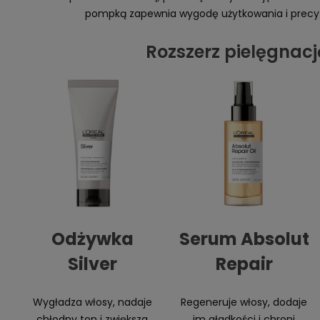
pompką zapewnia wygodę użytkowania i precy
Rozszerz pielęgnacj
Odżywka
Serum Absolut
Silver
Repair
Wygładza włosy, nadaje
Regeneruje włosy, dodaje
chłodny ton i zwiększa
im gładkości i chroni