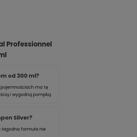
al Professionnel
ml
iem od 300 ml?
 pojemnościach ma tę
nością i wygodną pompką.
pon Silver?
 łagodna formuła nie
.