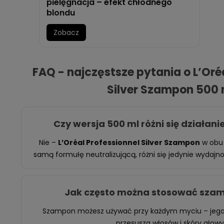
pielęgnacja – efekt chłodnego
blondu
Zobacz
FAQ - najczęstsze pytania o L’Oré
Silver Szampon 500 
Czy wersja 500 ml różni się działan
Nie –
L’Oréal Professionnel Silver Szampon
w obu
samą formułę neutralizującą, różni się jedynie wydaj
Jak często można stosować szam
Szampon możesz używać przy każdym myciu – jego
przesusza włosów i skóry głowy