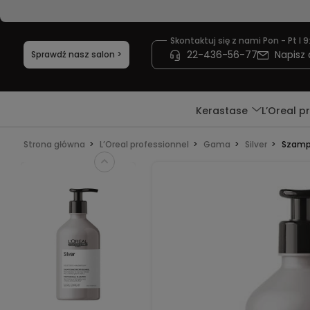
Skontaktuj się z nami Pon - Pt I 9
22-436-56-77
Napisz 
Sprawdź nasz salon >
Kerastase
L’Oreal p
Strona główna
L’Oreal professionnel
Gama
Silver
Szampo