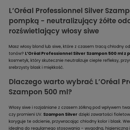
L’Oréal Professionnel Silver Szam
pompką - neutralizujący żółte odci
rozświetlający włosy siwe
Masz włosy blond lub siwe, które z czasem tracą chłodny odc
tonów?
L’Oréal Professionnel Silver Szampon 500 ml z
kosmetyk, który skutecznie neutralizuje ciepłe refleksy, pr
srebrzysty blask i miękkość.
Dlaczego warto wybrać L’Oréal Pro
Szampon 500 ml?
Włosy siwe i rozjaśniane z czasem żółkną pod wpływem twarde
czy promieni UV.
Szampon Silver
dzięki zawartości fiolet
koryguje te odcienie, przywracając chłodny kolor i blask. W
idealna do regularnego stosowania – wygodna, higieniczna 