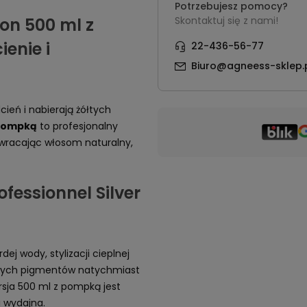
Potrzebujesz pomocy?
pon 500 ml z
Skontaktuj się z nami!
enie i
22-436-56-77
Biuro@agneess-sklep.
ień i nabierają żółtych
 pompką
to profesjonalny
zywracając włosom naturalny,
fessionnel Silver
j wody, stylizacji cieplnej
owych pigmentów natychmiast
ersja 500 ml z pompką jest
i wydajna.