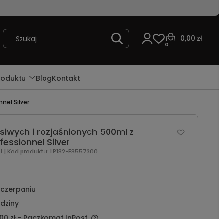
0,00 zł
0
roduktu
Blog
Kontakt
nel Silver
iwych i rozjaśnionych 500ml z
essionnel Silver
el
| Kod produktu:
LP132-E3557300
czerpaniu
dziny
00 zł
- Paczkomat InPost