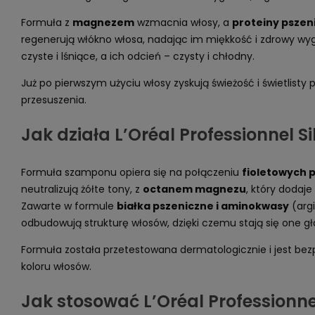
Formuła z
magnezem
wzmacnia włosy, a
proteiny pszen
regenerują włókno włosa, nadając im miękkość i zdrowy wygl
czyste i lśniące, a ich odcień – czysty i chłodny.
Już po pierwszym użyciu włosy zyskują świeżość i świetlisty 
przesuszenia.
Jak działa L’Oréal Professionnel 
Formuła szamponu opiera się na połączeniu
fioletowych
neutralizują żółte tony, z
octanem magnezu
, który dodaje
Zawarte w formule
białka pszeniczne i aminokwasy
(argi
odbudowują strukturę włosów, dzięki czemu stają się one gład
Formuła została przetestowana dermatologicznie i jest bezp
koloru włosów.
Jak stosować L’Oréal Professionn