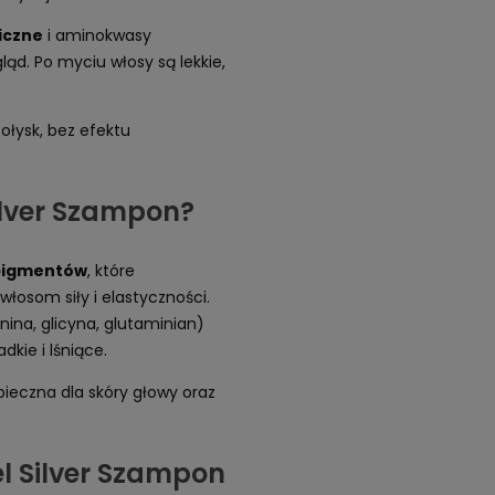
iczne
i aminokwasy
ąd. Po myciu włosy są lekkie,
połysk, bez efektu
Silver Szampon?
 pigmentów
, które
 włosom siły i elastyczności.
nina, glicyna, glutaminian)
kie i lśniące.
ieczna dla skóry głowy oraz
el Silver Szampon