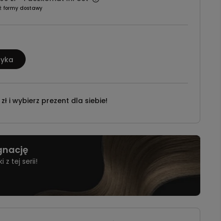
ź formy dostawy
zyka
ł i wybierz prezent dla siebie!
ęgnację
z tej serii!