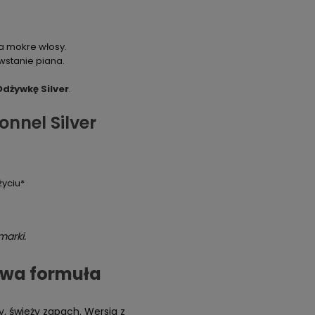
a mokre włosy.
wstanie piana.
Odżywkę Silver
.
onnel Silver
życiu*
marki.
łowa formuła
, świeży zapach. Wersja z