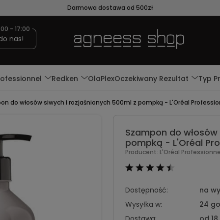
Darmowa dostawa od 500zł
:00 - 17:00
do nas!
rofessionnel
Redken
OlaPlex
Oczekiwany Rezultat
Typ P
n do włosów siwych i rozjaśnionych 500ml z pompką - L'Oréal Profession
Szampon do włosów s
pompką - L'Oréal Prof
Producent:
L'Oréal Professionn
Dostępność:
na wy
Wysyłka w:
24 go
Dostawa:
od 18,