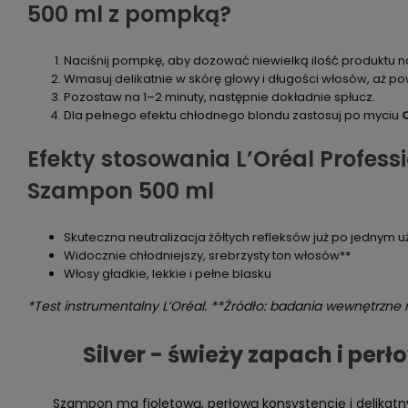
500 ml z pompką?
Naciśnij pompkę, aby dozować niewielką ilość produktu n
Wmasuj delikatnie w skórę głowy i długości włosów, aż po
Pozostaw na 1–2 minuty, następnie dokładnie spłucz.
Dla pełnego efektu chłodnego blondu zastosuj po myciu
Efekty stosowania L’Oréal Professi
Szampon 500 ml
Skuteczna neutralizacja żółtych refleksów już po jednym u
Widocznie chłodniejszy, srebrzysty ton włosów**
Włosy gładkie, lekkie i pełne blasku
*Test instrumentalny L’Oréal. **Źródło: badania wewnętrzne 
Silver - świeży zapach i per
Szampon ma fioletową, perłową konsystencję i delikatny