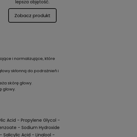
lepsza objętość.
Zobacz produkt
ojące i normalizujące, które
głowy skłonną do podrażnień i
ieża skórę głowy.
ę głowy.
ic Acid - Propylene Glycol -
Benzoate - Sodium Hydroxide
Salicylic Acid - Linalool -