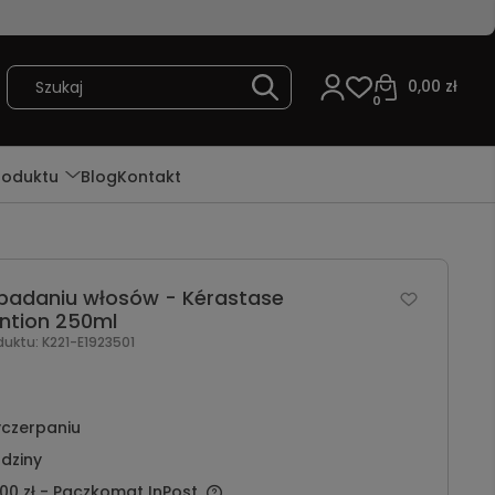
0,00 zł
0
roduktu
Blog
Kontakt
padaniu włosów - Kérastase
ention 250ml
duktu:
K221-E1923501
czerpaniu
dziny
00 zł
- Paczkomat InPost