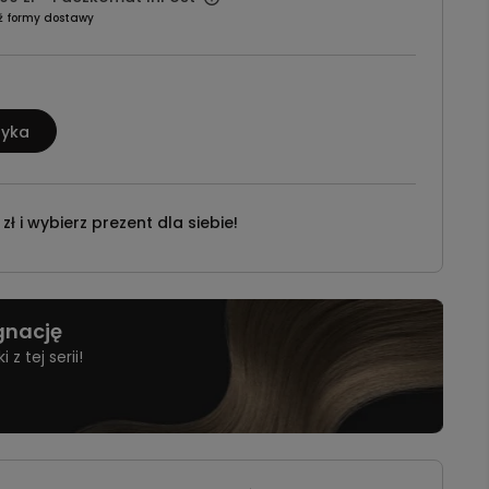
ź formy dostawy
zyka
ł i wybierz prezent dla siebie!
ęgnację
z tej serii!