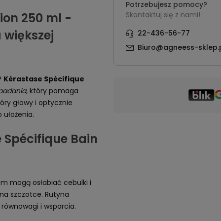
Potrzebujesz pomocy?
ion 250 ml -
Skontaktuj się z nami!
 większej
22-436-56-77
Biuro@agneess-sklep.
?
Kérastase Spécifique
padania
, który pomaga
óry głowy i optycznie
o ułożenia.
 Spécifique Bain
um mogą osłabiać cebulki i
 na szczotce. Rutyna
równowagi i wsparcia.