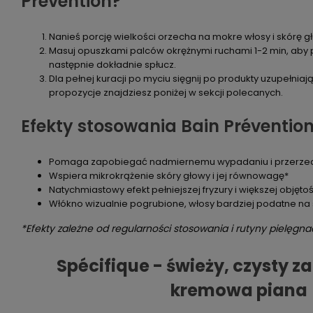
Prévention?
Nanieś porcję wielkości orzecha na mokre włosy i skórę g
Masuj opuszkami palców okrężnymi ruchami 1-2 min, aby 
następnie dokładnie spłucz.
Dla pełnej kuracji po myciu sięgnij po produkty uzupełnia
propozycje znajdziesz poniżej w sekcji polecanych.
Efekty stosowania Bain Préventio
Pomaga zapobiegać nadmiernemu wypadaniu i przerzed
Wspiera mikrokrążenie skóry głowy i jej równowagę*
Natychmiastowy efekt pełniejszej fryzury i większej objęto
Włókno wizualnie pogrubione, włosy bardziej podatne na s
*Efekty zależne od regularności stosowania i rutyny pielęgnac
Spécifique - świeży, czysty za
kremowa piana