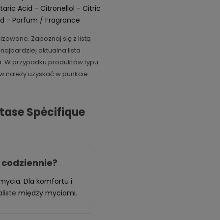
ric Acid - Citronellol - Citric
id - Parfum / Fragrance
izowane. Zapoznaj się z listą
ajbardziej aktualna lista
ia. W przypadku produktów typu
ków należy uzyskać w punkcie
tase Spécifique
 codziennie?
mycia. Dla komfortu i
liste
między myciami.