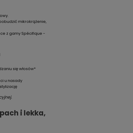
łowy.
pobudzić mikrokrążenie,
jące z gamy Spécifique -
n
zaniu się włosów*
ści u nasady
tylizację
yjnej.
pach i lekka,