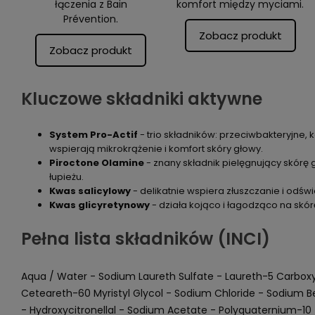
łączenia z Bain
komfort między myciami.
Prévention.
Zobacz produkt
Zobacz produkt
Kluczowe składniki aktywne
System Pro-Actif
- trio składników: przeciwbakteryjne, k
wspierają mikrokrążenie i komfort skóry głowy.
Piroctone Olamine
- znany składnik pielęgnujący skórę 
łupieżu.
Kwas salicylowy
- delikatnie wspiera złuszczanie i odśw
Kwas glicyretynowy
- działa kojąco i łagodząco na skór
Pełna lista składników (INCI)
Aqua / Water - Sodium Laureth Sulfate - Laureth-5 Carboxyl
Ceteareth-60 Myristyl Glycol - Sodium Chloride - Sodium 
- Hydroxycitronellal - Sodium Acetate - Polyquaternium-10 - 