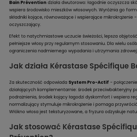
Bain Prévention
działa dwutorowo: łagodnie oczyszcza skó
wspiera środowisko mieszków włosowych. Wyróżnia go form
składniki kojące, równoważące i wspierające mikrokrążenie -
oczyszczający.
Efekt to natychmiastowe uczucie świeżości, lepsza objętość 
pełniejsze włosy przy regularnym stosowaniu. Dla wielu osób
ograniczenia nadmiernego wypadania i utrzymania zdrowej 
Jak działa Kérastase Spécifique B
Za skuteczność odpowiada
System Pro-Actif
- połączenie
działających komplementarnie: środek przeciwbakteryjny
podrażnienia, środek kojący łagodzi dyskomfort i wspiera re
normalizujący stymuluje mikrokrążenie i pomaga przywróci
Włókno włosa jest teksturyzowane, a fryzura odzyskuje natur
Jak stosować Kérastase Spécifiqu