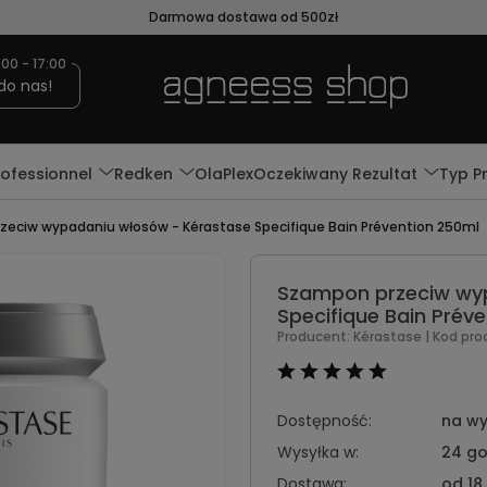
Darmowa dostawa od 500zł
:00 - 17:00
do nas!
rofessionnel
Redken
OlaPlex
Oczekiwany Rezultat
Typ P
eciw wypadaniu włosów - Kérastase Specifique Bain Prévention 250ml
Szampon przeciw wy
Specifique Bain Prév
Producent:
Kérastase
| Kod pro
Dostępność:
na wy
Wysyłka w:
24 go
Dostawa:
od 18,