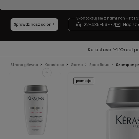
Skontaktuj się z nami Pon - Pt I 9
22-436-56-77
Napisz 
Sprawdź nasz salon >
Kerastase
L’Oreal p
Strona główna
Kerastase
Gama
Specifique
Szampon prz
promocja