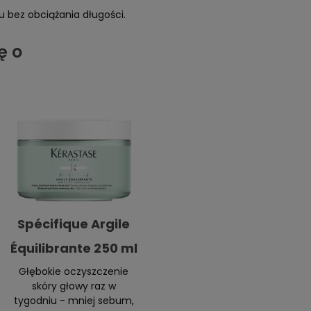
u bez obciążania długości.
ę o
Spécifique Argile
Équilibrante 250 ml
Głębokie oczyszczenie
skóry głowy raz w
tygodniu - mniej sebum,