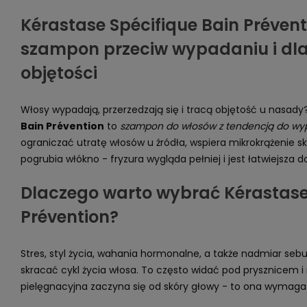
Kérastase Spécifique Bain Prévent
szampon przeciw wypadaniu i dla
objętości
Włosy wypadają, przerzedzają się i tracą objętość u nasady
Bain Prévention
to
szampon do włosów z tendencją do wy
ograniczać utratę włosów u źródła, wspiera mikrokrążenie sk
pogrubia włókno - fryzura wygląda pełniej i jest łatwiejsza d
Dlaczego warto wybrać Kérastase
Prévention?
Stres, styl życia, wahania hormonalne, a także nadmiar seb
skracać cykl życia włosa. To często widać pod prysznicem i
pielęgnacyjna zaczyna się od skóry głowy - to ona wymaga 