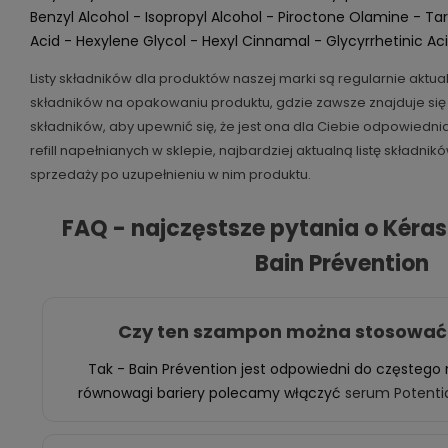
Benzyl Alcohol - Isopropyl Alcohol - Piroctone Olamine - Tarta
Acid - Hexylene Glycol - Hexyl Cinnamal - Glycyrrhetinic Ac
Listy składników dla produktów naszej marki są regularnie aktual
składników na opakowaniu produktu, gdzie zawsze znajduje się n
składników, aby upewnić się, że jest ona dla Ciebie odpowiedn
refill napełnianych w sklepie, najbardziej aktualną listę składni
sprzedaży po uzupełnieniu w nim produktu.
FAQ - najczęstsze pytania o Kéras
Bain Prévention
Czy ten szampon można stosować
Tak - Bain Prévention jest odpowiedni do częstego 
równowagi bariery polecamy włączyć
serum Potentia