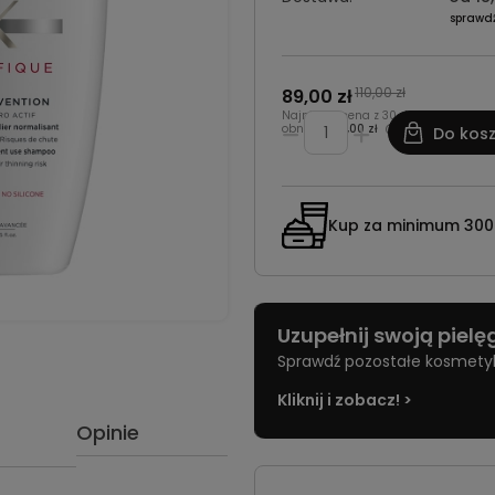
sprawd
110,00 zł
89,00 zł
Najniższa cena z 30 dni przed
obniżką:
95,00 zł
Do kos
Kup za minimum 300 z
Uzupełnij swoją piel
Sprawdź pozostałe kosmetyki 
Kliknij i zobacz! >
Opinie