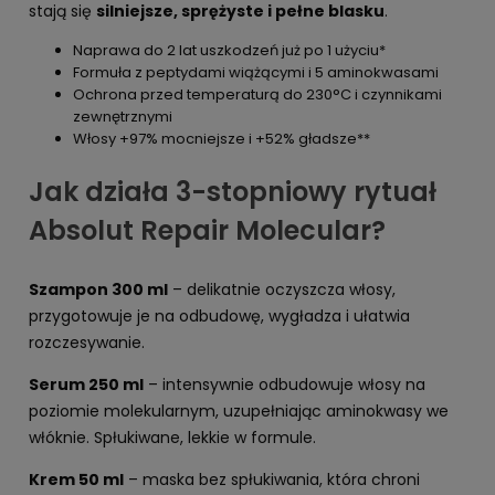
stają się
silniejsze, sprężyste i pełne blasku
.
Naprawa do 2 lat uszkodzeń już po 1 użyciu*
Formuła z peptydami wiążącymi i 5 aminokwasami
Ochrona przed temperaturą do 230°C i czynnikami
zewnętrznymi
Włosy +97% mocniejsze i +52% gładsze**
Jak działa 3-stopniowy rytuał
Absolut Repair Molecular?
Szampon 300 ml
– delikatnie oczyszcza włosy,
przygotowuje je na odbudowę, wygładza i ułatwia
rozczesywanie.
Serum 250 ml
– intensywnie odbudowuje włosy na
poziomie molekularnym, uzupełniając aminokwasy we
włóknie. Spłukiwane, lekkie w formule.
Krem 50 ml
– maska bez spłukiwania, która chroni