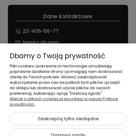
Dane kontaktowe:
22-436-56-77
Napisz do nas!
NIP: 826 186 42 29
Dbamy o Twoją prywatność
Pliki cookies i pokrewne im technologie umożliwiają
poprawne działanie strony i pomagają nam dostosować
ofertę do Twoich potrzeb. Możesz zaakceptować
wykorzystanie przez nas wszystkich tych plików i przejść
do sklepu lub dostosować użycie plików do swoich
preferencji, wybierając opcję "Dostosuj zgody".
©2026 Wszelkie Prawa Zastrzeżone | agneess sklep
Więcej o plikach cookies przeczytasz w naszej Polityce
internetowy
prywatności.
Szablon Flex by
Ecommercy
Zaakceptuj tylko niezbędne
Dostosuj zgody