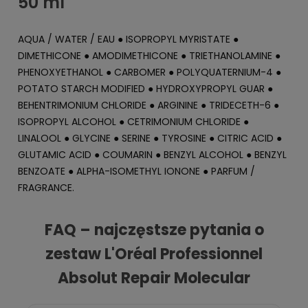
50 ml
AQUA / WATER / EAU ● ISOPROPYL MYRISTATE ●
DIMETHICONE ● AMODIMETHICONE ● TRIETHANOLAMINE ●
PHENOXYETHANOL ● CARBOMER ● POLYQUATERNIUM-4 ●
POTATO STARCH MODIFIED ● HYDROXYPROPYL GUAR ●
BEHENTRIMONIUM CHLORIDE ● ARGININE ● TRIDECETH-6 ●
ISOPROPYL ALCOHOL ● CETRIMONIUM CHLORIDE ●
LINALOOL ● GLYCINE ● SERINE ● TYROSINE ● CITRIC ACID ●
GLUTAMIC ACID ● COUMARIN ● BENZYL ALCOHOL ● BENZYL
BENZOATE ● ALPHA-ISOMETHYL IONONE ● PARFUM /
FRAGRANCE.
FAQ – najczęstsze pytania o
zestaw L'Oréal Professionnel
Absolut Repair Molecular