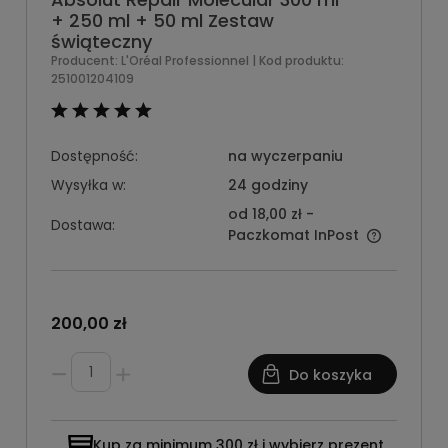
+ 250 ml + 50 ml Zestaw
świąteczny
Producent:
L'Oréal Professionnel
| Kod produktu:
251001204109
Dostępność:
na wyczerpaniu
Wysyłka w:
24 godziny
od 18,00 zł
-
Dostawa:
Paczkomat InPost
200,00 zł
Do koszyka
Kup za minimum 300 zł i wybierz prezent