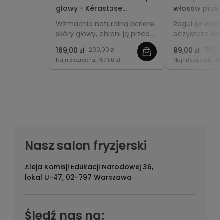
głowy - Kérastase
włosów prze
Specifique Potentialiste
się - Kérast
Wzmacnia naturalną barierę
Reguluje wyd
90ml
Bain Divalen
skóry głowy, chroni ją przed
oczyszcza skó
podrażnieniami i wspiera
odświeża włos
169,00 zł
200,00 zł
99,00 zł
130,00
zdrowy wzrost włosów.
pozostawiając 
Najniższa cena:
157,00 zł
Najniższa cena:
8
sypkie i pełne
Nasz salon fryzjerski
Aleja Komisji Edukacji Narodowej 36,
lokal U-47, 02-797 Warszawa
Śledź nas na: