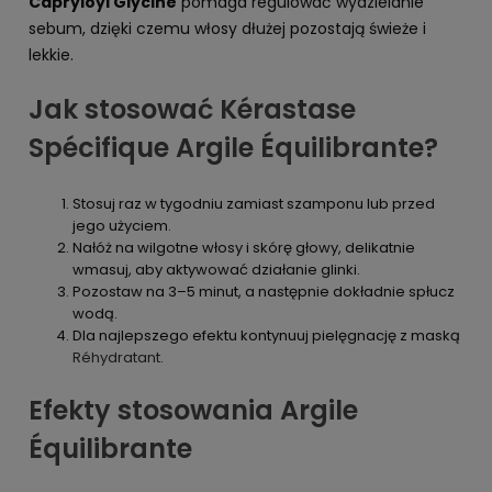
Capryloyl Glycine
pomaga regulować wydzielanie
sebum, dzięki czemu włosy dłużej pozostają świeże i
lekkie.
Jak stosować Kérastase
Spécifique Argile Équilibrante?
Stosuj raz w tygodniu zamiast szamponu lub przed
jego użyciem.
Nałóż na wilgotne włosy i skórę głowy, delikatnie
wmasuj, aby aktywować działanie glinki.
Pozostaw na 3–5 minut, a następnie dokładnie spłucz
wodą.
Dla najlepszego efektu kontynuuj pielęgnację z maską
Réhydratant
.
Efekty stosowania Argile
Équilibrante