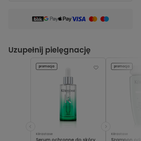
Uzupełnij pielęgnację
promocja
promocja
Kérastase
Kérastase
Serum ochronne do skóry
Szampon odś