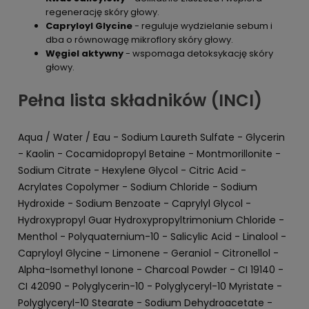
regenerację skóry głowy.
Capryloyl Glycine
- reguluje wydzielanie sebum i
dba o równowagę mikroflory skóry głowy.
Węgiel aktywny
- wspomaga detoksykację skóry
głowy.
Pełna lista składników (INCI)
Aqua / Water / Eau - Sodium Laureth Sulfate - Glycerin
- Kaolin - Cocamidopropyl Betaine - Montmorillonite -
Sodium Citrate - Hexylene Glycol - Citric Acid -
Acrylates Copolymer - Sodium Chloride - Sodium
Hydroxide - Sodium Benzoate - Caprylyl Glycol -
Hydroxypropyl Guar Hydroxypropyltrimonium Chloride -
Menthol - Polyquaternium-10 - Salicylic Acid - Linalool -
Capryloyl Glycine - Limonene - Geraniol - Citronellol -
Alpha-Isomethyl Ionone - Charcoal Powder - CI 19140 -
CI 42090 - Polyglycerin-10 - Polyglyceryl-10 Myristate -
Polyglyceryl-10 Stearate - Sodium Dehydroacetate -