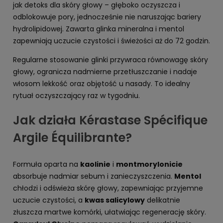
jak detoks dla skóry głowy – głęboko oczyszcza i
odblokowuje pory, jednocześnie nie naruszając bariery
hydrolipidowej. Zawarta glinka mineralna i mentol
zapewniają uczucie czystości i świeżości aż do 72 godzin.
Regularne stosowanie glinki przywraca równowagę skóry
głowy, ogranicza nadmierne przetłuszczanie i nadaje
włosom lekkość oraz objętość u nasady. To idealny
rytuał oczyszczający raz w tygodniu.
Jak działa Kérastase Spécifique
Argile Équilibrante?
Formuła oparta na
kaolinie
i
montmorylonicie
absorbuje nadmiar sebum i zanieczyszczenia.
Mentol
chłodzi i odświeża skórę głowy, zapewniając przyjemne
uczucie czystości, a
kwas salicylowy
delikatnie
złuszcza martwe komórki, ułatwiając regenerację skóry.