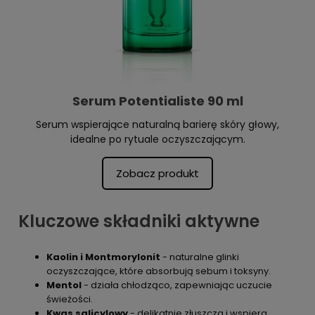
Serum Potentialiste 90 ml
Serum wspierające naturalną barierę skóry głowy,
idealne po rytuale oczyszczającym.
Zobacz produkt
Kluczowe składniki aktywne
Kaolin i Montmorylonit
- naturalne glinki
oczyszczające, które absorbują sebum i toksyny.
Mentol
- działa chłodząco, zapewniając uczucie
świeżości.
Kwas salicylowy
- delikatnie złuszcza i wspiera