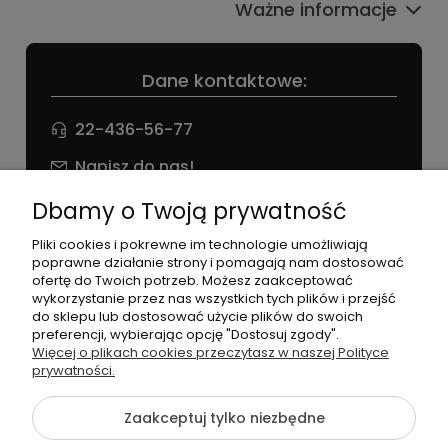
Ważne informacje
Dane kontaktowe:
22-436-56-77
Napisz do nas!
NIP: 826 186 42 29
Dbamy o Twoją prywatność
Pliki cookies i pokrewne im technologie umożliwiają
poprawne działanie strony i pomagają nam dostosować
ofertę do Twoich potrzeb. Możesz zaakceptować
wykorzystanie przez nas wszystkich tych plików i przejść
do sklepu lub dostosować użycie plików do swoich
preferencji, wybierając opcję "Dostosuj zgody".
©2026 Wszelkie Prawa Zastrzeżone | agneess sklep
Więcej o plikach cookies przeczytasz w naszej Polityce
internetowy
prywatności.
Szablon Flex by
Ecommercy
Zaakceptuj tylko niezbędne