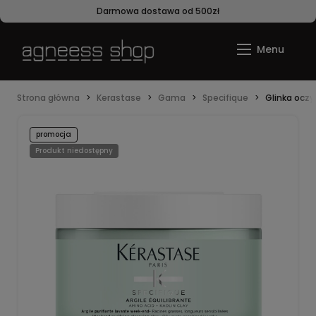
Darmowa dostawa od 500zł
Strona główna
Kerastase
Gama
Specifique
Glinka oczy
promocja
Produkt niedostępny